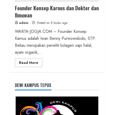
Founder Konsep Karnus dan Dokter dan
Ilmuwan
admin
Posted on 8 bulan ago
WARTA-JOGJA.COM – Founder Konsep
Karnus adalah Iwan Benny Purwowidodo, STP.
Beliau merupakan peneliti kolagen sapi halal,
ayam organik,...
Read
Read More
more
about
Founder
Konsep
Karnus
dan
DEWI KAMPUS TEPUS
Dokter
dan
Ilmuwan