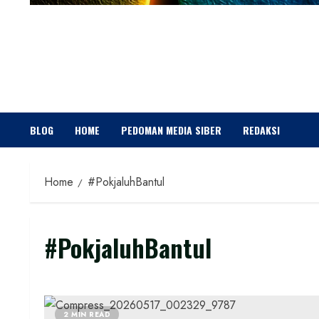
BLOG
HOME
PEDOMAN MEDIA SIBER
REDAKSI
Home
#PokjaluhBantul
#PokjaluhBantul
2 MIN READ