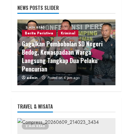
NEWS POSTS SLIDER
2 MIN READ
Berita Peristiwa
Kriminal
Gagalkan Pembobolan SD Negeri
Bedog, Kewaspadaan Warga
Langsung Tangkap Dua Pelaku
Pencurian
admin
Posted on 4 jam ago
2 MIN READ
Berita Daerah
TRAVEL & WISATA
Telusuri 8 Padukuhan, Lomba
Pengagungan dan Poskamling
Girisubo Hidupkan Semangat
2 MIN READ