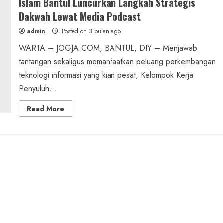
Islam Bantul Luncurkan Langkah Strategis
Dakwah Lewat Media Podcast
admin
Posted on 3 bulan ago
WARTA – JOGJA.COM, BANTUL, DIY – Menjawab
tantangan sekaligus memanfaatkan peluang perkembangan
teknologi informasi yang kian pesat, Kelompok Kerja
Penyuluh...
Read
Read More
more
about
Dari
Mimbar
ke
Ruang
Digital:
Penyuluh
Agama
Islam
Bantul
Luncurkan
Langkah
Strategis
Dakwah
Lewat