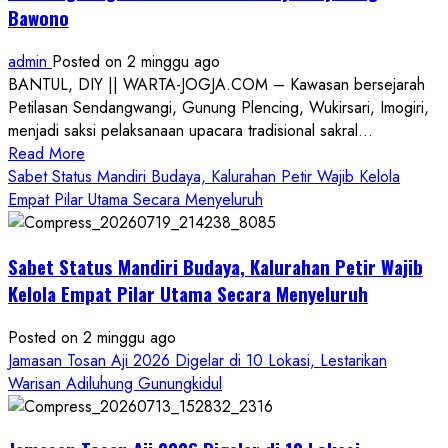
Bawono
admin
Posted on 2 minggu ago
BANTUL, DIY || WARTA-JOGJA.COM – Kawasan bersejarah
Petilasan Sendangwangi, Gunung Plencing, Wukirsari, Imogiri,
menjadi saksi pelaksanaan upacara tradisional sakral...
Read
Read More
more
Sabet Status Mandiri Budaya, Kalurahan Petir Wajib Kelola
about
Empat Pilar Utama Secara Menyeluruh
Dihadiri
Tokoh
Sabet Status Mandiri Budaya, Kalurahan Petir Wajib
Nasional,
Ruwatan
Kelola Empat Pilar Utama Secara Menyeluruh
Ageng
Petilasan
Posted on 2 minggu ago
Sendangwangi
Jamasan Tosan Aji 2026 Digelar di 10 Lokasi, Lestarikan
Mohon
Warisan Adiluhung Gunungkidul
Restu
Memayu