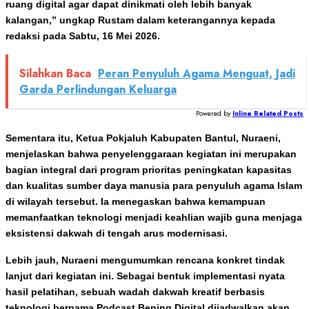
ruang digital agar dapat dinikmati oleh lebih banyak
kalangan,” ungkap Rustam dalam keterangannya kepada
redaksi pada Sabtu, 16 Mei 2026.
Silahkan Baca
Peran Penyuluh Agama Menguat, Jadi
Garda Perlindungan Keluarga
Powered by
Inline Related Posts
Sementara itu, Ketua Pokjaluh Kabupaten Bantul, Nuraeni,
menjelaskan bahwa penyelenggaraan kegiatan ini merupakan
bagian integral dari program prioritas peningkatan kapasitas
dan kualitas sumber daya manusia para penyuluh agama Islam
di wilayah tersebut. Ia menegaskan bahwa kemampuan
memanfaatkan teknologi menjadi keahlian wajib guna menjaga
eksistensi dakwah di tengah arus modernisasi.
Lebih jauh, Nuraeni mengumumkan rencana konkret tindak
lanjut dari kegiatan ini. Sebagai bentuk implementasi nyata
hasil pelatihan, sebuah wadah dakwah kreatif berbasis
teknologi bernama Podcast Bening Digital dijadwalkan akan