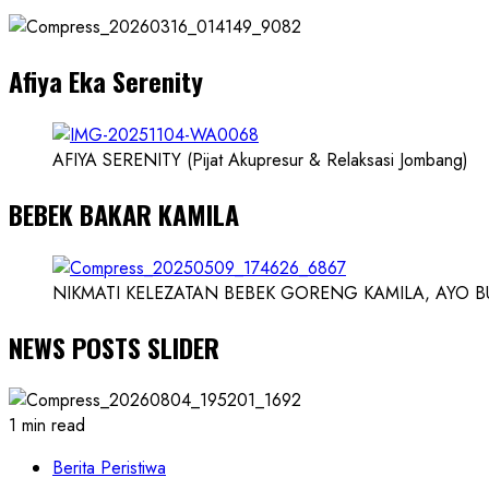
dan
Dokter
dan
Afiya Eka Serenity
Ilmuwan
AFIYA SERENITY (Pijat Akupresur & Relaksasi Jombang)
BEBEK BAKAR KAMILA
NIKMATI KELEZATAN BEBEK GORENG KAMILA, AYO BUK
NEWS POSTS SLIDER
1 min read
Berita Peristiwa