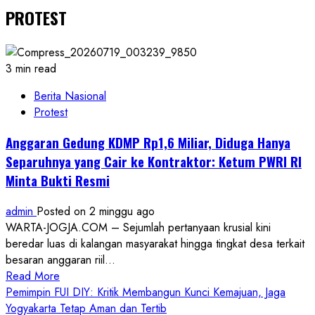
PROTEST
3 min read
Berita Nasional
Protest
Anggaran Gedung KDMP Rp1,6 Miliar, Diduga Hanya
Separuhnya yang Cair ke Kontraktor: Ketum PWRI RI
Minta Bukti Resmi
admin
Posted on 2 minggu ago
WARTA-JOGJA.COM – Sejumlah pertanyaan krusial kini
beredar luas di kalangan masyarakat hingga tingkat desa terkait
besaran anggaran riil...
Read
Read More
more
Pemimpin FUI DIY: Kritik Membangun Kunci Kemajuan, Jaga
about
Yogyakarta Tetap Aman dan Tertib