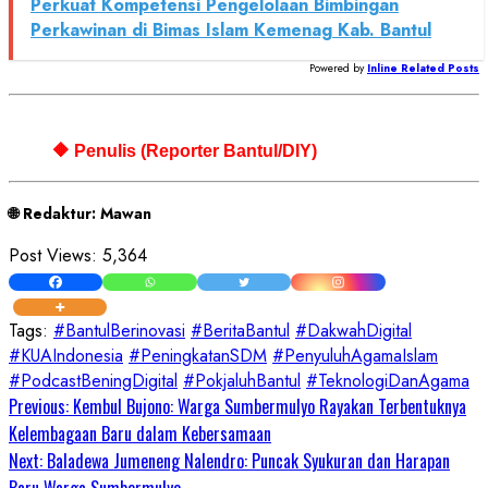
Perkuat Kompetensi Pengelolaan Bimbingan
Perkawinan di Bimas Islam Kemenag Kab. Bantul
Powered by
Inline Related Posts
🔶 Penulis (Reporter Bantul/DIY)
🌐 Redaktur: Mawan
Post Views:
5,364
Tags:
#BantulBerinovasi
#BeritaBantul
#DakwahDigital
#KUAIndonesia
#PeningkatanSDM
#PenyuluhAgamaIslam
#PodcastBeningDigital
#PokjaluhBantul
#TeknologiDanAgama
Continue
Previous:
Kembul Bujono: Warga Sumbermulyo Rayakan Terbentuknya
Kelembagaan Baru dalam Kebersamaan
Reading
Next:
Baladewa Jumeneng Nalendro: Puncak Syukuran dan Harapan
Baru Warga Sumbermulyo