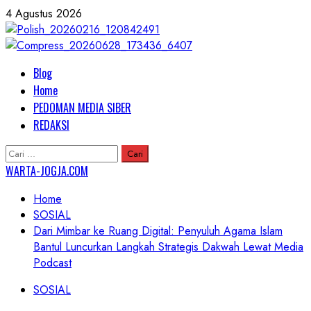
Skip
4 Agustus 2026
to
content
Primary
Blog
Menu
Home
PEDOMAN MEDIA SIBER
REDAKSI
Cari
untuk:
WARTA-JOGJA.COM
Home
SOSIAL
Dari Mimbar ke Ruang Digital: Penyuluh Agama Islam
Bantul Luncurkan Langkah Strategis Dakwah Lewat Media
Podcast
SOSIAL