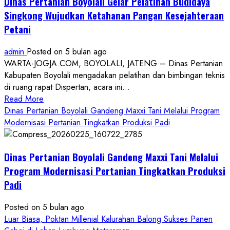
Dinas Pertanian Boyolali Gelar Pelatihan Budidaya
Singkong Wujudkan Ketahanan Pangan Kesejahteraan
Petani
admin
Posted on 5 bulan ago
WARTA-JOGJA.COM, BOYOLALI, JATENG – Dinas Pertanian
Kabupaten Boyolali mengadakan pelatihan dan bimbingan teknis
di ruang rapat Dispertan, acara ini...
Read
Read More
more
Dinas Pertanian Boyolali Gandeng Maxxi Tani Melalui Program
about
Modernisasi Pertanian Tingkatkan Produksi Padi
Dinas
Pertanian
Dinas Pertanian Boyolali Gandeng Maxxi Tani Melalui
Boyolali
Gelar
Program Modernisasi Pertanian Tingkatkan Produksi
Pelatihan
Padi
Budidaya
Singkong
Posted on 5 bulan ago
Wujudkan
Luar Biasa, Poktan Millenial Kalurahan Balong Sukses Panen
Ketahanan