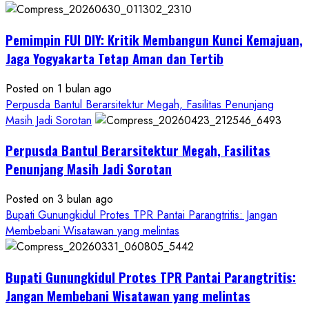
Anggaran
Gedung
Pemimpin FUI DIY: Kritik Membangun Kunci Kemajuan,
KDMP
Rp1,6
Jaga Yogyakarta Tetap Aman dan Tertib
Miliar,
Diduga
Posted on 1 bulan ago
Hanya
Perpusda Bantul Berarsitektur Megah, Fasilitas Penunjang
Separuhnya
Masih Jadi Sorotan
yang
Perpusda Bantul Berarsitektur Megah, Fasilitas
Cair
ke
Penunjang Masih Jadi Sorotan
Kontraktor:
Posted on 3 bulan ago
Ketum
Bupati Gunungkidul Protes TPR Pantai Parangtritis: Jangan
PWRI
Membebani Wisatawan yang melintas
RI
Minta
Bukti
Bupati Gunungkidul Protes TPR Pantai Parangtritis:
Resmi
Jangan Membebani Wisatawan yang melintas