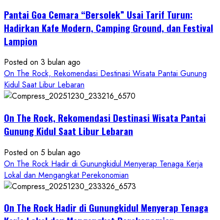
THE
Pantai Goa Cemara “Bersolek” Usai Tarif Turun:
ROCK
Gunungkidul
Hadirkan Kafe Modern, Camping Ground, dan Festival
Hadirkan
Lampion
Konsep
Baru,
Posted on 3 bulan ago
Padukan
On The Rock, Rekomendasi Destinasi Wisata Pantai Gunung
Keindahan
Kidul Saat Libur Lebaran
Alam
dan
Wisata
On The Rock, Rekomendasi Destinasi Wisata Pantai
Kekinian
Gunung Kidul Saat Libur Lebaran
Posted on 5 bulan ago
On The Rock Hadir di Gunungkidul Menyerap Tenaga Kerja
Lokal dan Mengangkat Perekonomian
On The Rock Hadir di Gunungkidul Menyerap Tenaga