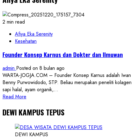
2 min read
Afiya Eka Serenity
Kesehatan
Founder Konsep Karnus dan Dokter dan Ilmuwan
admin
Posted on 8 bulan ago
WARTA-JOGJA.COM – Founder Konsep Karnus adalah Iwan
Benny Purwowidodo, STP. Beliau merupakan peneliti kolagen
sapi halal, ayam organik,...
Read
Read More
more
DEWI KAMPUS TEPUS
about
Founder
Konsep
Karnus
DEWI KAMPUS