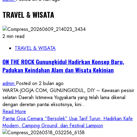
TRAVEL & WISATA
2 min read
TRAVEL & WISATA
ON THE ROCK Gunungkidul Hadirkan Konsep Baru,
Padukan Keindahan Alam dan Wisata Kekinian
admin
Posted on 2 bulan ago
WARTA-JOGJA.COM, GUNUNGKIDUL, DIY – Kawasan pesisir
selatan Daerah Istimewa Yogyakarta yang telah lama dikenal
dengan deretan pantai eksotisnya, kini...
Read
Read More
more
Pantai Goa Cemara “Bersolek” Usai Tarif Turun: Hadirkan Kafe
about
Modern, Camping Ground, dan Festival Lampion
ON