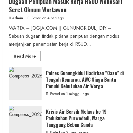
Dugaan Penipuan Masuk Kerja RSUD Wonosari
Seret Oknum Wartawan
admin
Posted on 4 hari ago
WARTA – JOGJA.COM || GUNUNGKIDUL, DIY –
Sebuah dugaan tindak pidana penipuan dengan modus
menjanjikan penempatan kerja di RSUD...
Read
Read More
more
about
Dugaan
Penipuan
Polres Gunungkidul Hadirkan “Oase” di
Masuk
Tengah Kemarau, AWC Siaga Bantu
Kerja
RSUD
Penuhi Kebutuhan Air Warga
Wonosari
Seret
Posted on 1 minggu ago
Oknum
Wartawan
Krisis Air Bersih Meluas ke 19
Padukuhan Purwodadi, Warga
Tanggung Beban Ganda
Posted on 2 minggu ago