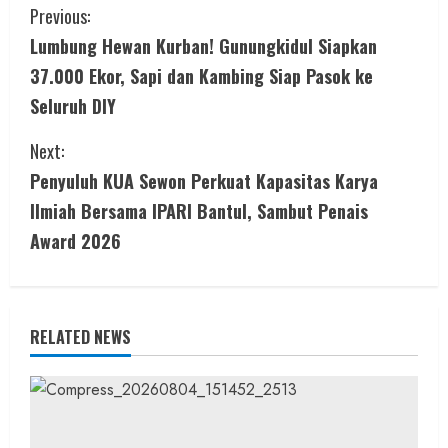
C
Previous:
Lumbung Hewan Kurban! Gunungkidul Siapkan
o
37.000 Ekor, Sapi dan Kambing Siap Pasok ke
n
Seluruh DIY
t
Next:
i
Penyuluh KUA Sewon Perkuat Kapasitas Karya
Ilmiah Bersama IPARI Bantul, Sambut Penais
n
Award 2026
u
e
RELATED NEWS
R
e
a