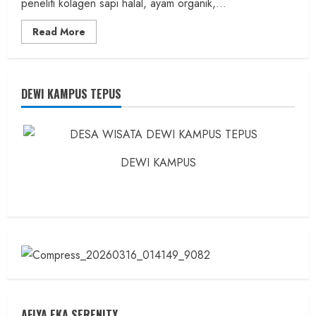
peneliti kolagen sapi halal, ayam organik,...
Read
Read More
more
about
Founder
Konsep
Karnus
dan
DEWI KAMPUS TEPUS
Dokter
dan
Ilmuwan
DEWI KAMPUS
AFIYA EKA SERENITY