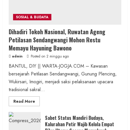
SOSIAL & BUDAYA
Dihadiri Tokoh Nasional, Ruwatan Ageng
Petilasan Sendangwangi Mohon Restu
Memayu Hayuning Bawono
admin
Posted on 2 minggu ago
BANTUL, DIY || WARTA-JOGJA.COM – Kawasan
bersejarah Petilasan Sendangwangi, Gunung Plencing,
Wukirsari, Imogiri, menjadi saksi pelaksanaan upacara
tradisional sakral...
Read
Read More
more
about
Dihadiri
Tokoh
Sabet Status Mandiri Budaya,
Nasional,
Kalurahan Petir Wajib Kelola Empat
Ruwatan
Ageng