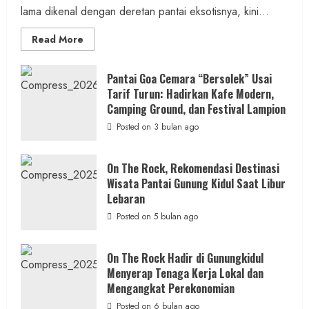
2 min read
lama dikenal dengan deretan pantai eksotisnya, kini...
Read
Read More
more
about
ON
Berita KUA Semugih, DIY
THE
Pantai Goa Cemara “Bersolek” Usai
ROCK
Tarif Turun: Hadirkan Kafe Modern,
Keutamaan Sholawat dan Kunci Hidup
Gunungkidul
Hadirkan
Camping Ground, dan Festival Lampion
Tenang Jadi Materi Utama Pengajian
Konsep
Baru,
Posted on 3 bulan ago
Aparat Margosari
Padukan
Keindahan
Alam
admin
Posted on 15 jam ago
dan
On The Rock, Rekomendasi Destinasi
Wisata
Wisata Pantai Gunung Kidul Saat Libur
Kekinian
1 min read
Lebaran
Posted on 5 bulan ago
On The Rock Hadir di Gunungkidul
Berita Jateng
Menyerap Tenaga Kerja Lokal dan
Kebakaran Hanguskan Kantin dan Gudang
Mengangkat Perekonomian
SD Negeri 1 Jerukan, Polsek Juwangi
Posted on 6 bulan ago