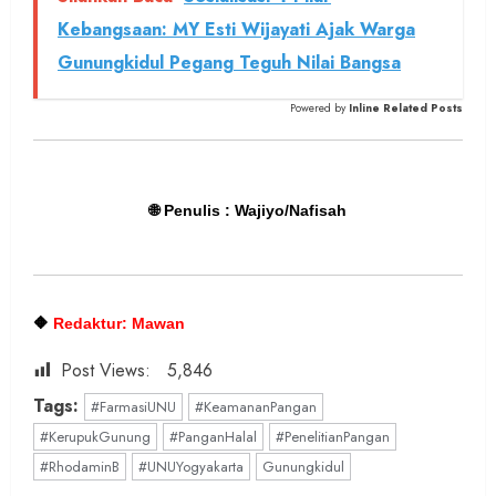
Kebangsaan: MY Esti Wijayati Ajak Warga
Gunungkidul Pegang Teguh Nilai Bangsa
Powered by
Inline Related Posts
🌐 Penulis : Wajiyo/Nafisah
🔶
Redaktur: Mawan
Post Views:
5,846
Tags:
#FarmasiUNU
#KeamananPangan
#KerupukGunung
#PanganHalal
#PenelitianPangan
#RhodaminB
#UNUYogyakarta
Gunungkidul