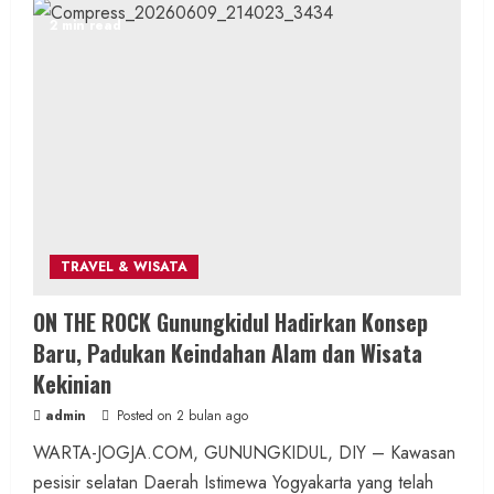
2 min read
Hiburan
Music
Dua Lagu Karya Pangdam VI/Mulawarman
Jadi Ikon Kompetisi Menyanyi HUT ke-81 RI
admin
Posted on 9 jam ago
2 min read
TRAVEL & WISATA
Wisata & Budaya
Bersama Bupati Gunungkidul Antusiasme
ON THE ROCK Gunungkidul Hadirkan Konsep
Warga Warnai Kirab Budaya Sadranan
Baru, Padukan Keindahan Alam dan Wisata
Mbah Jobeh yang Kini Resmi Sandang
Kekinian
Status Kalurahan Mandiri Budaya
admin
Posted on 2 bulan ago
admin
Posted on 15 jam ago
WARTA-JOGJA.COM, GUNUNGKIDUL, DIY – Kawasan
pesisir selatan Daerah Istimewa Yogyakarta yang telah