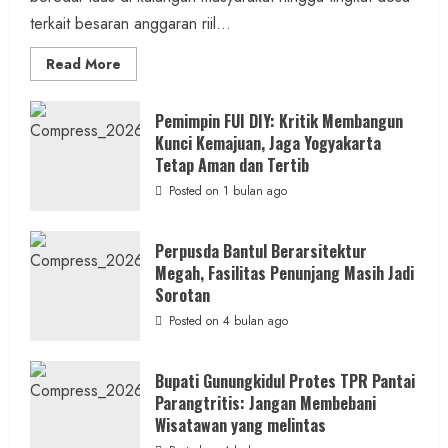
terkait besaran anggaran riil...
Read
Read More
more
about
Anggaran
Gedung
Pemimpin FUI DIY: Kritik Membangun
KDMP
Kunci Kemajuan, Jaga Yogyakarta
Rp1,6
Miliar,
Tetap Aman dan Tertib
Diduga
Hanya
Posted on 1 bulan ago
Separuhnya
yang
Cair
ke
Perpusda Bantul Berarsitektur
Kontraktor:
Megah, Fasilitas Penunjang Masih Jadi
Ketum
PWRI
Sorotan
RI
Minta
Posted on 4 bulan ago
Bukti
Resmi
Bupati Gunungkidul Protes TPR Pantai
Parangtritis: Jangan Membebani
Wisatawan yang melintas