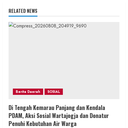
u
RELATED NEWS
e
R
e
a
d
i
n
Berita Daerah
SOSIAL
g
Di Tengah Kemarau Panjang dan Kendala
PDAM, Aksi Sosial Wartajogja dan Donatur
Penuhi Kebutuhan Air Warga