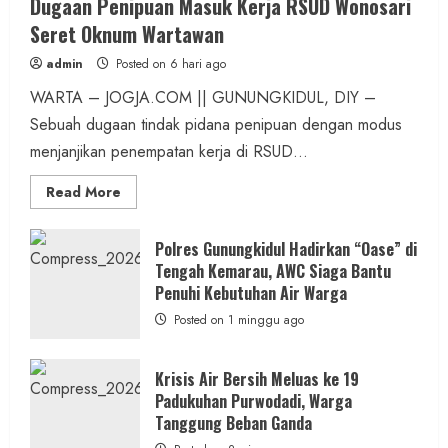
Dugaan Penipuan Masuk Kerja RSUD Wonosari
Seret Oknum Wartawan
admin
Posted on 6 hari ago
WARTA – JOGJA.COM || GUNUNGKIDUL, DIY –
Sebuah dugaan tindak pidana penipuan dengan modus
menjanjikan penempatan kerja di RSUD...
Read
Read More
more
about
Dugaan
Penipuan
Polres Gunungkidul Hadirkan “Oase” di
Masuk
Tengah Kemarau, AWC Siaga Bantu
Kerja
RSUD
Penuhi Kebutuhan Air Warga
Wonosari
Seret
Posted on 1 minggu ago
Oknum
Wartawan
Krisis Air Bersih Meluas ke 19
Padukuhan Purwodadi, Warga
Tanggung Beban Ganda