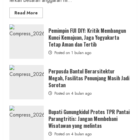
terkait besaran anggaran riil...
Read
Read More
more
about
Anggaran
Gedung
Pemimpin FUI DIY: Kritik Membangun
KDMP
Kunci Kemajuan, Jaga Yogyakarta
Rp1,6
Miliar,
Tetap Aman dan Tertib
Diduga
Hanya
Posted on 1 bulan ago
Separuhnya
yang
Cair
ke
Perpusda Bantul Berarsitektur
Kontraktor:
Megah, Fasilitas Penunjang Masih Jadi
Ketum
PWRI
Sorotan
RI
Minta
Posted on 4 bulan ago
Bukti
Resmi
Bupati Gunungkidul Protes TPR Pantai
Parangtritis: Jangan Membebani
Wisatawan yang melintas
Posted on 4 bulan ago