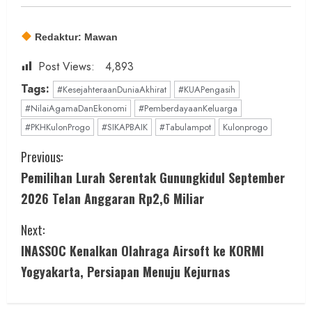
Redaktur: Mawan
Post Views:
4,893
Tags:
#KesejahteraanDuniaAkhirat
#KUAPengasih
#NilaiAgamaDanEkonomi
#PemberdayaanKeluarga
#PKHKulonProgo
#SIKAPBAIK
#Tabulampot
Kulonprogo
C
Previous:
Pemilihan Lurah Serentak Gunungkidul September
o
2026 Telan Anggaran Rp2,6 Miliar
n
Next:
t
INASSOC Kenalkan Olahraga Airsoft ke KORMI
i
Yogyakarta, Persiapan Menuju Kejurnas
n