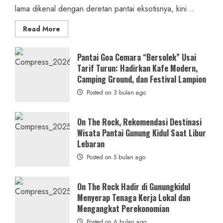
1 min read
lama dikenal dengan deretan pantai eksotisnya, kini...
Read
Read More
more
about
ON
Berita KUA Sewon Bantul DIY
THE
Pantai Goa Cemara “Bersolek” Usai
ROCK
KUA Sewon Lakukan Penataan Organisasi,
Tarif Turun: Hadirkan Kafe Modern,
Gunungkidul
Hadirkan
Camping Ground, dan Festival Lampion
Jaga Layanan Tetap Optimal
Konsep
Baru,
Posted on 3 bulan ago
Pascapenugasan Pegawai
Padukan
Keindahan
Alam
admin
Posted on 22 jam ago
dan
On The Rock, Rekomendasi Destinasi
Wisata
Wisata Pantai Gunung Kidul Saat Libur
Kekinian
2 min read
Lebaran
Posted on 5 bulan ago
On The Rock Hadir di Gunungkidul
Berita Daerah
SOSIAL
Menyerap Tenaga Kerja Lokal dan
Di Tengah Kemarau Panjang dan Kendala
Mengangkat Perekonomian
PDAM, Aksi Sosial Wartajogja dan Donatur
Posted on 6 bulan ago