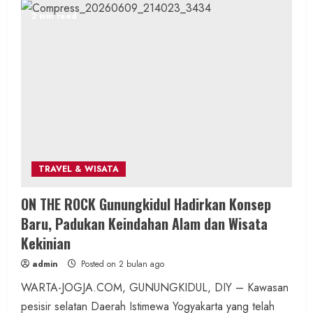
Berita Daerah
2 min read
Telusuri 8 Padukuhan, Lomba
Pengagungan dan Poskamling Girisubo
Hidupkan Semangat Gotong Royong
admin
Posted on 7 jam ago
2 min read
TRAVEL & WISATA
Berita KUA Semugih, DIY
ON THE ROCK Gunungkidul Hadirkan Konsep
Penyuluh KUA Pengasih Tegaskan
Baru, Padukan Keindahan Alam dan Wisata
Pentingnya Pola Asuh dan Lingkungan
Kekinian
Anak di Pengajian SD N Kutogiri
admin
Posted on 2 bulan ago
admin
Posted on 17 jam ago
WARTA-JOGJA.COM, GUNUNGKIDUL, DIY – Kawasan
pesisir selatan Daerah Istimewa Yogyakarta yang telah