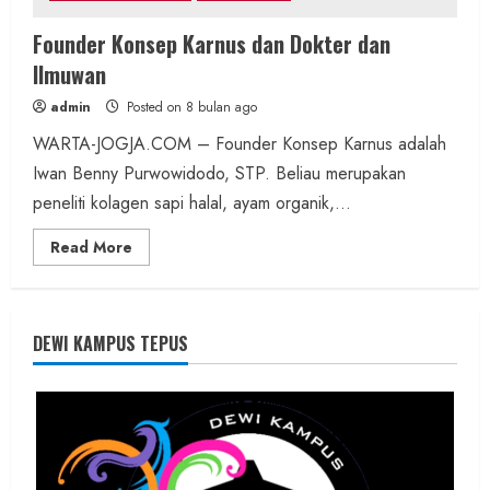
Founder Konsep Karnus dan Dokter dan
Ilmuwan
admin
Posted on 8 bulan ago
WARTA-JOGJA.COM – Founder Konsep Karnus adalah
Iwan Benny Purwowidodo, STP. Beliau merupakan
peneliti kolagen sapi halal, ayam organik,...
Read
Read More
more
about
Founder
Konsep
Karnus
dan
DEWI KAMPUS TEPUS
Dokter
dan
Ilmuwan