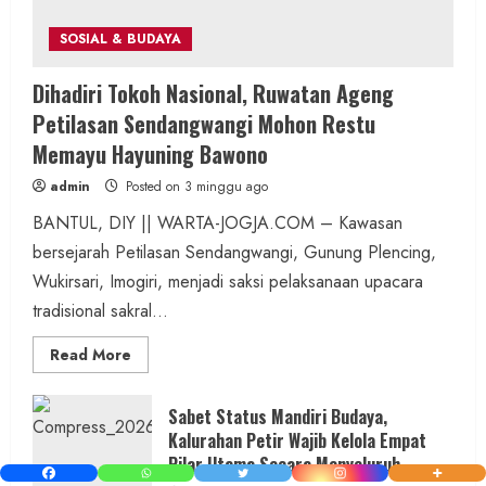
SOSIAL & BUDAYA
Dihadiri Tokoh Nasional, Ruwatan Ageng
Petilasan Sendangwangi Mohon Restu
Memayu Hayuning Bawono
admin
Posted on 3 minggu ago
BANTUL, DIY || WARTA-JOGJA.COM – Kawasan
bersejarah Petilasan Sendangwangi, Gunung Plencing,
Wukirsari, Imogiri, menjadi saksi pelaksanaan upacara
tradisional sakral...
Read
Read More
more
about
Dihadiri
Tokoh
Sabet Status Mandiri Budaya,
Nasional,
Kalurahan Petir Wajib Kelola Empat
Ruwatan
Ageng
Pilar Utama Secara Menyeluruh
Petilasan