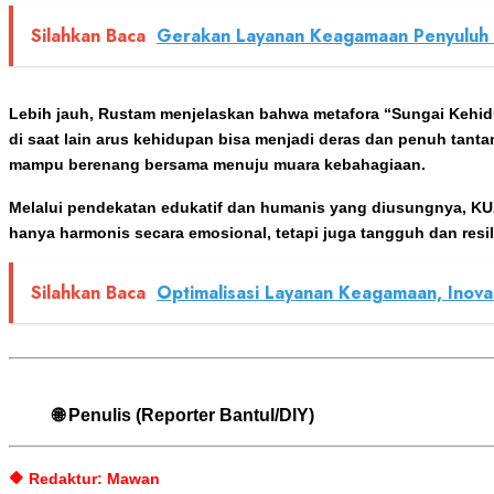
Silahkan Baca
Gerakan Layanan Keagamaan Penyuluh K
Lebih jauh, Rustam menjelaskan bahwa metafora “Sungai Kehidu
di saat lain arus kehidupan bisa menjadi deras dan penuh tanta
mampu berenang bersama menuju muara kebahagiaan.
Melalui pendekatan edukatif dan humanis yang diusungnya, KU
hanya harmonis secara emosional, tetapi juga tangguh dan res
Silahkan Baca
Optimalisasi Layanan Keagamaan, Inov
🌐 Penulis (Reporter Bantul/DIY)
🔶 Redaktur: Mawan