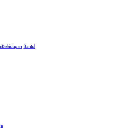
iKehidupan
Bantul
ga