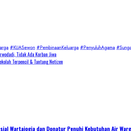
arga
#KUASewon
#PembinaanKeluarga
#PenyuluhAgama
#Sunga
wodadi, Tidak Ada Korban Jiwa
ekolah Terpencil & Tantang Netizen
sial Wartajogja dan Donatur Penuhi Kebutuhan Air War