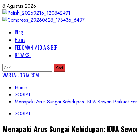
Skip
8 Agustus 2026
to
content
Primary
Blog
Menu
Home
PEDOMAN MEDIA SIBER
REDAKSI
Cari
untuk:
WARTA-JOGJA.COM
Home
SOSIAL
Menapaki Arus Sungai Kehidupan: KUA Sewon Perkuat Fonda
SOSIAL
Menapaki Arus Sungai Kehidupan: KUA Sewon