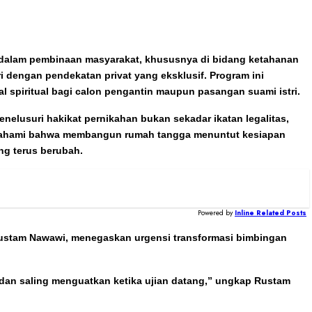
dalam pembinaan masyarakat, khususnya di bidang ketahanan
 dengan pendekatan privat yang eksklusif. Program ini
 spiritual bagi calon pengantin maupun pasangan suami istri.
elusuri hakikat pernikahan bukan sekadar ikatan legalitas,
memahami bahwa membangun rumah tangga menuntut kesiapan
ng terus berubah.
Powered by
Inline Related Posts
ustam Nawawi, menegaskan urgensi transformasi bimbingan
 dan saling menguatkan ketika ujian datang,” ungkap Rustam