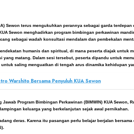
A) Sewon terus mengukuhkan perannya sebagai garda terdepan 
lam KUA Sewon menghadirkan program bimbingan perkawinan mandiri
ncang sebagai wadah konsultasi mendalam dan pembekalan mental
ekatan humanis dan spiritual, di mana peserta diajak untuk men
si yang matang. Dalam sesi tersebut, peserta dipandu untuk 
 untuk saling menguatkan di tengah arus dinamika kehidupan ya
Sastro Warshito Bersama Penyuluh KUA Sewon
ng Jawab Program Bimbingan Perkawinan (BIMWIN) KUA Sewon, R
ampingan keluarga yang berkelanjutan sejak awal pernikahan.
dang deras. Karena itu pasangan perlu belajar berjalan bersama
6).