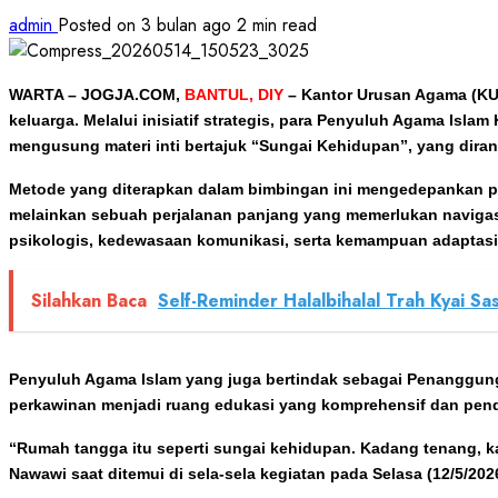
admin
Posted on 3 bulan ago
2 min read
WARTA – JOGJA.COM,
BANTUL, DIY
–
Kantor Urusan Agama (KU
keluarga. Melalui inisiatif strategis, para Penyuluh Agama Is
mengusung materi inti bertajuk “Sungai Kehidupan”, yang dira
Metode yang diterapkan dalam bimbingan ini mengedepankan pend
melainkan sebuah perjalanan panjang yang memerlukan naviga
psikologis, kedewasaan komunikasi, serta kemampuan adaptasi
Silahkan Baca
Self-Reminder Halalbihalal Trah Kyai 
Penyuluh Agama Islam yang juga bertindak sebagai Penanggu
perkawinan menjadi ruang edukasi yang komprehensif dan pend
“Rumah tangga itu seperti sungai kehidupan. Kadang tenang, ka
Nawawi saat ditemui di sela-sela kegiatan pada Selasa (12/5/202