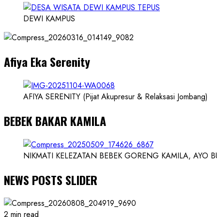
Konsep
Karnus
DEWI KAMPUS
dan
Dokter
dan
Afiya Eka Serenity
Ilmuwan
AFIYA SERENITY (Pijat Akupresur & Relaksasi Jombang)
BEBEK BAKAR KAMILA
NIKMATI KELEZATAN BEBEK GORENG KAMILA, AYO BUK
NEWS POSTS SLIDER
2 min read