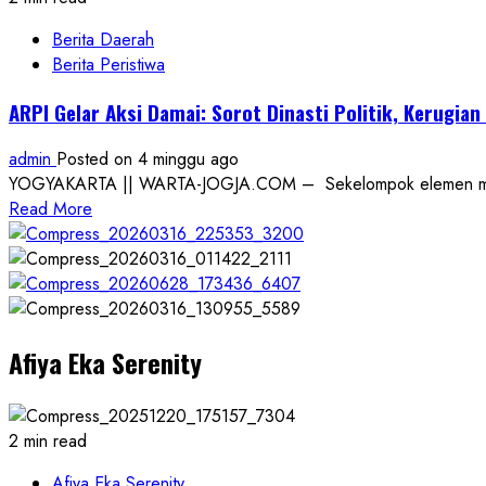
Berita Daerah
Berita Peristiwa
ARPI Gelar Aksi Damai: Sorot Dinasti Politik, Kerugian
admin
Posted on 4 minggu ago
YOGYAKARTA || WARTA-JOGJA.COM – Sekelompok elemen masyara
Read
Read More
more
about
ARPI
Gelar
Aksi
Afiya Eka Serenity
Damai:
Sorot
Dinasti
Politik,
2 min read
Kerugian
Negara,
Afiya Eka Serenity