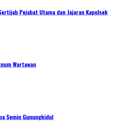
Sertijab Pejabat Utama dan Jajaran Kapolsek
Oknum Wartawan
apa Semin Gunungkidul