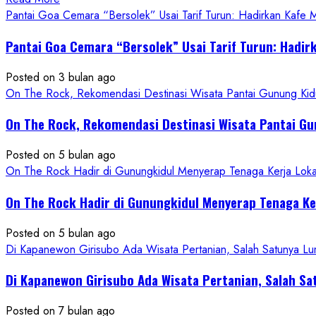
more
Pantai Goa Cemara “Bersolek” Usai Tarif Turun: Hadirkan Kafe
about
Pantai Goa Cemara “Bersolek” Usai Tarif Turun: Hadir
ON
THE
Posted on 3 bulan ago
ROCK
On The Rock, Rekomendasi Destinasi Wisata Pantai Gunung Kidu
Gunungkidul
Hadirkan
On The Rock, Rekomendasi Destinasi Wisata Pantai Gu
Konsep
Baru,
Posted on 5 bulan ago
Padukan
On The Rock Hadir di Gunungkidul Menyerap Tenaga Kerja Lok
Keindahan
Alam
On The Rock Hadir di Gunungkidul Menyerap Tenaga K
dan
Wisata
Posted on 5 bulan ago
Kekinian
Di Kapanewon Girisubo Ada Wisata Pertanian, Salah Satunya 
Di Kapanewon Girisubo Ada Wisata Pertanian, Salah 
Posted on 7 bulan ago