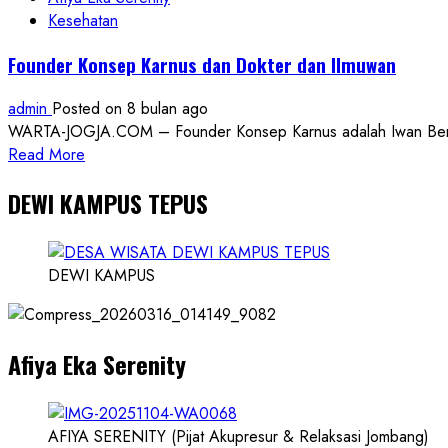
dan
Kesehatan
Nasib
Founder Konsep Karnus dan Dokter dan Ilmuwan
Tanah
Adat
admin
Posted on 8 bulan ago
WARTA-JOGJA.COM – Founder Konsep Karnus adalah Iwan Benny P
Read
Read More
more
DEWI KAMPUS TEPUS
about
Founder
Konsep
Karnus
DEWI KAMPUS
dan
Dokter
dan
Afiya Eka Serenity
Ilmuwan
AFIYA SERENITY (Pijat Akupresur & Relaksasi Jombang)