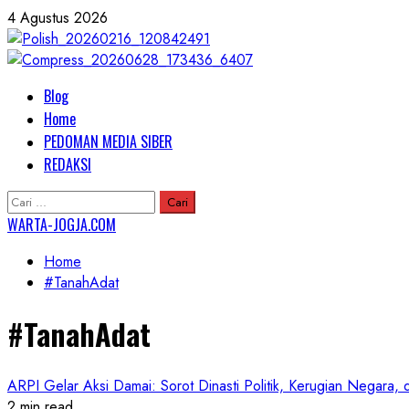
Skip
4 Agustus 2026
to
content
Primary
Blog
Menu
Home
PEDOMAN MEDIA SIBER
REDAKSI
Cari
untuk:
WARTA-JOGJA.COM
Home
#TanahAdat
#TanahAdat
ARPI Gelar Aksi Damai: Sorot Dinasti Politik, Kerugian Negara,
2 min read