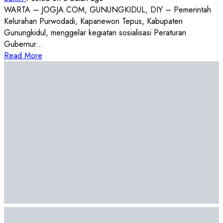
WARTA – JOGJA.COM, GUNUNGKIDUL, DIY – Pemerintah
Kelurahan Purwodadi, Kapanewon Tepus, Kabupaten
Gunungkidul, menggelar kegiatan sosialisasi Peraturan
Gubernur...
Read
Read More
more
about
Sosialisasi
Pergub
DIY
Nomor
12
Tahun
2025:
Fungsi
Tuwanggono
Bersama
Anggota
DPRD