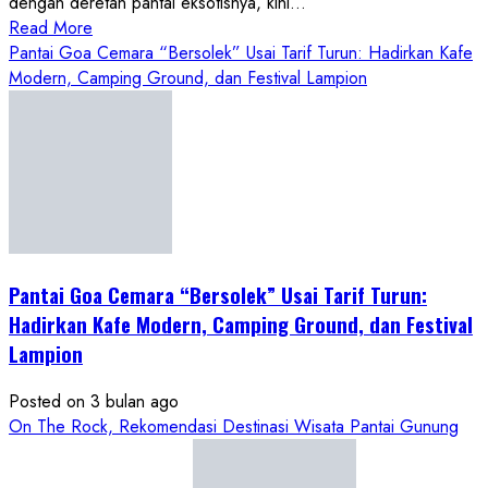
dengan deretan pantai eksotisnya, kini...
Read
Read More
more
Pantai Goa Cemara “Bersolek” Usai Tarif Turun: Hadirkan Kafe
about
Modern, Camping Ground, dan Festival Lampion
ON
THE
ROCK
Gunungkidul
Hadirkan
Konsep
Baru,
Padukan
Pantai Goa Cemara “Bersolek” Usai Tarif Turun:
Keindahan
Hadirkan Kafe Modern, Camping Ground, dan Festival
Alam
Lampion
dan
Wisata
Posted on 3 bulan ago
Kekinian
On The Rock, Rekomendasi Destinasi Wisata Pantai Gunung