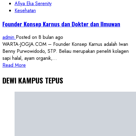
Afiya Eka Serenity
Kesehatan
Founder Konsep Karnus dan Dokter dan Ilmuwan
admin
Posted on 8 bulan ago
WARTA-JOGJA.COM – Founder Konsep Karnus adalah Iwan
Benny Purwowidodo, STP. Beliau merupakan peneliti kolagen
sapi halal, ayam organik,...
Read
Read More
more
DEWI KAMPUS TEPUS
about
Founder
Konsep
Karnus
dan
Dokter
dan
Ilmuwan