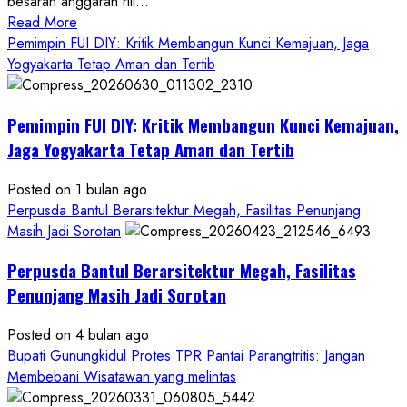
besaran anggaran riil...
Read
Read More
more
Pemimpin FUI DIY: Kritik Membangun Kunci Kemajuan, Jaga
about
Yogyakarta Tetap Aman dan Tertib
Anggaran
Gedung
Pemimpin FUI DIY: Kritik Membangun Kunci Kemajuan,
KDMP
Rp1,6
Jaga Yogyakarta Tetap Aman dan Tertib
Miliar,
Diduga
Posted on 1 bulan ago
Hanya
Perpusda Bantul Berarsitektur Megah, Fasilitas Penunjang
Separuhnya
Masih Jadi Sorotan
yang
Perpusda Bantul Berarsitektur Megah, Fasilitas
Cair
ke
Penunjang Masih Jadi Sorotan
Kontraktor:
Posted on 4 bulan ago
Ketum
Bupati Gunungkidul Protes TPR Pantai Parangtritis: Jangan
PWRI
Membebani Wisatawan yang melintas
RI
Minta