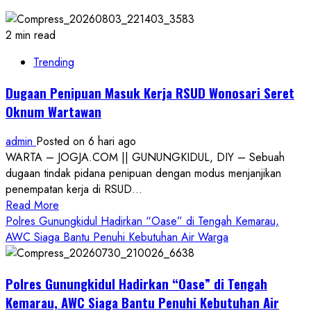
2 min read
Trending
Dugaan Penipuan Masuk Kerja RSUD Wonosari Seret
Oknum Wartawan
admin
Posted on 6 hari ago
WARTA – JOGJA.COM || GUNUNGKIDUL, DIY – Sebuah
dugaan tindak pidana penipuan dengan modus menjanjikan
penempatan kerja di RSUD...
Read
Read More
more
Polres Gunungkidul Hadirkan “Oase” di Tengah Kemarau,
about
AWC Siaga Bantu Penuhi Kebutuhan Air Warga
Dugaan
Penipuan
Polres Gunungkidul Hadirkan “Oase” di Tengah
Masuk
Kerja
Kemarau, AWC Siaga Bantu Penuhi Kebutuhan Air