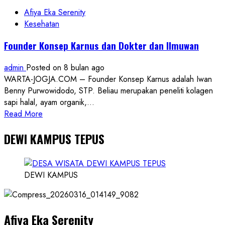
Afiya Eka Serenity
Kesehatan
Founder Konsep Karnus dan Dokter dan Ilmuwan
admin
Posted on 8 bulan ago
WARTA-JOGJA.COM – Founder Konsep Karnus adalah Iwan
Benny Purwowidodo, STP. Beliau merupakan peneliti kolagen
sapi halal, ayam organik,...
Read
Read More
more
DEWI KAMPUS TEPUS
about
Founder
Konsep
Karnus
DEWI KAMPUS
dan
Dokter
dan
Afiya Eka Serenity
Ilmuwan