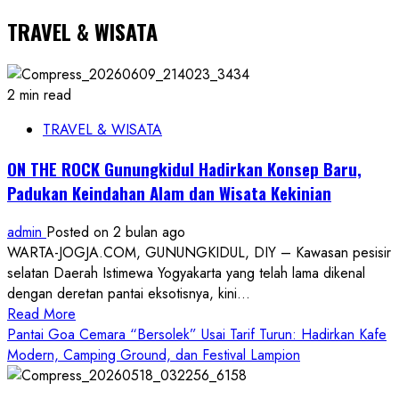
TRAVEL & WISATA
2 min read
TRAVEL & WISATA
ON THE ROCK Gunungkidul Hadirkan Konsep Baru,
Padukan Keindahan Alam dan Wisata Kekinian
admin
Posted on 2 bulan ago
WARTA-JOGJA.COM, GUNUNGKIDUL, DIY – Kawasan pesisir
selatan Daerah Istimewa Yogyakarta yang telah lama dikenal
dengan deretan pantai eksotisnya, kini...
Read
Read More
more
Pantai Goa Cemara “Bersolek” Usai Tarif Turun: Hadirkan Kafe
about
Modern, Camping Ground, dan Festival Lampion
ON
THE