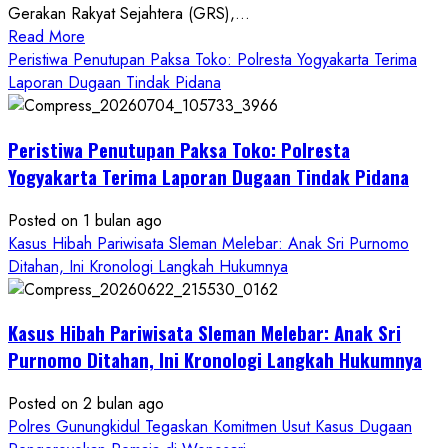
Gerakan Rakyat Sejahtera (GRS),...
Read
Read More
more
Peristiwa Penutupan Paksa Toko: Polresta Yogyakarta Terima
about
Laporan Dugaan Tindak Pidana
Kasus
Pelecehan
Peristiwa Penutupan Paksa Toko: Polresta
Anak
di
Yogyakarta Terima Laporan Dugaan Tindak Pidana
Bantul:
Aliansi
Posted on 1 bulan ago
Janji
Kasus Hibah Pariwisata Sleman Melebar: Anak Sri Purnomo
Kawal
Ditahan, Ini Kronologi Langkah Hukumnya
Proses
Hukum
Kasus Hibah Pariwisata Sleman Melebar: Anak Sri
Sampai
Tuntas
Purnomo Ditahan, Ini Kronologi Langkah Hukumnya
Posted on 2 bulan ago
Polres Gunungkidul Tegaskan Komitmen Usut Kasus Dugaan