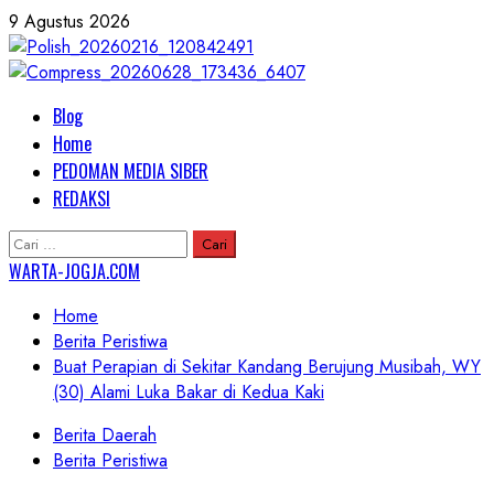
Skip
9 Agustus 2026
to
content
Primary
Blog
Menu
Home
PEDOMAN MEDIA SIBER
REDAKSI
Cari
untuk:
WARTA-JOGJA.COM
Home
Berita Peristiwa
Buat Perapian di Sekitar Kandang Berujung Musibah, WY
(30) Alami Luka Bakar di Kedua Kaki
Berita Daerah
Berita Peristiwa