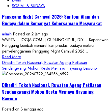
Event
SOSIAL & BUDAYA
Panggang Night Carnival 2026: Simfoni Alam dan
Budaya dalam Semangat Kebersamaan Masyarakat
admin
Posted on 2 jam ago
WARTA – JOGJA.COM || GUNUNGKIDUL, DIY – Kapanewon
Panggang kembali menorehkan prestasi budaya melalui
penyelenggaraan Panggang Night Carnival 2026...
Read
Read More
more
Dihadiri Tokoh Nasional, Ruwatan Ageng Petilasan
about
Sendangwangi Mohon Restu Memayu Hayuning Bawono
Panggang
Night
Dihadiri Tokoh Nasional, Ruwatan Ageng Petilasan
Carnival
2026:
Sendangwangi Mohon Restu Memayu Hayuning
Simfoni
Bawono
Alam
dan
Posted on 3 minggu ago