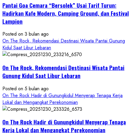
Pantai Goa Cemara “Bersolek” Usai Tarif Turun:
ROCK
Gunungkidul
Hadirkan Kafe Modern, Camping Ground, dan Festival
Hadirkan
Lampion
Konsep
Baru,
Posted on 3 bulan ago
Padukan
On The Rock, Rekomendasi Destinasi Wisata Pantai Gunung
Keindahan
Kidul Saat Libur Lebaran
Alam
dan
Wisata
On The Rock, Rekomendasi Destinasi Wisata Pantai
Kekinian
Gunung Kidul Saat Libur Lebaran
Posted on 5 bulan ago
On The Rock Hadir di Gunungkidul Menyerap Tenaga Kerja
Lokal dan Mengangkat Perekonomian
On The Rock Hadir di Gunungkidul Menyerap Tenaga
Kerja Lokal dan Mengangkat Perekonomian