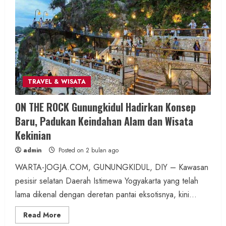
Anak di Pengajian SD N Kutogiri
admin
Posted on 10 jam ago
1 min read
TRAVEL & WISATA
Berita KUA Sewon Bantul DIY
ON THE ROCK Gunungkidul Hadirkan Konsep
KUA Sewon Lakukan Penataan Organisasi,
Baru, Padukan Keindahan Alam dan Wisata
Jaga Layanan Tetap Optimal
Kekinian
Pascapenugasan Pegawai
admin
Posted on 2 bulan ago
admin
Posted on 15 jam ago
WARTA-JOGJA.COM, GUNUNGKIDUL, DIY – Kawasan
pesisir selatan Daerah Istimewa Yogyakarta yang telah
2 min read
lama dikenal dengan deretan pantai eksotisnya, kini...
Read
Read More
more