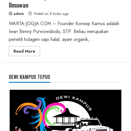
Ilmuwan
admin
Posted on 8 bulan ago
WARTA-JOGJA.COM – Founder Konsep Karnus adalah
Iwan Benny Purwowidodo, STP. Beliau merupakan
peneliti kolagen sapi halal, ayam organik,...
Read
Read More
more
about
Founder
Konsep
Karnus
dan
DEWI KAMPUS TEPUS
Dokter
dan
Ilmuwan