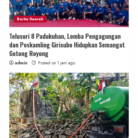
n
Berita Daerah
g
Telusuri 8 Padukuhan, Lomba Pengagungan
dan Poskamling Girisubo Hidupkan Semangat
Gotong Royong
admin
Posted on 1 jam ago