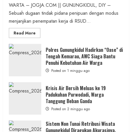
WARTA – JOGJA.COM || GUNUNGKIDUL, DIY –
Sebuah dugaan tindak pidana penipuan dengan modus
menjanjikan penempatan kerja di RSUD...
Read
Read More
more
about
Dugaan
Penipuan
Polres Gunungkidul Hadirkan “Oase” di
Masuk
Tengah Kemarau, AWC Siaga Bantu
Kerja
RSUD
Penuhi Kebutuhan Air Warga
Wonosari
Seret
Posted on 1 minggu ago
Oknum
Wartawan
Krisis Air Bersih Meluas ke 19
Padukuhan Purwodadi, Warga
Tanggung Beban Ganda
Posted on 2 minggu ago
Sistem Non Tunai Retribusi Wisata
Gunungkidul Diragukan Akurasinya,