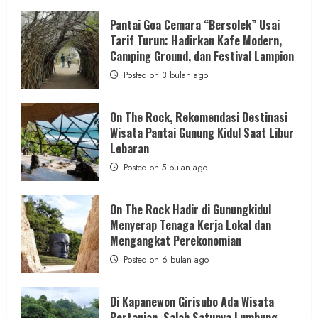
about
ON
Berita Daerah
SOSIAL
THE
Pantai Goa Cemara “Bersolek” Usai
ROCK
Di Tengah Kemarau Panjang dan Kendala
Tarif Turun: Hadirkan Kafe Modern,
Gunungkidul
Hadirkan
Camping Ground, dan Festival Lampion
PDAM, Aksi Sosial Wartajogja dan Donatur
Konsep
Baru,
Posted on 3 bulan ago
Penuhi Kebutuhan Air Warga
Padukan
Keindahan
Alam
admin
Posted on 16 jam ago
dan
On The Rock, Rekomendasi Destinasi
Wisata
Wisata Pantai Gunung Kidul Saat Libur
Kekinian
2 min read
Lebaran
Posted on 5 bulan ago
On The Rock Hadir di Gunungkidul
Berita Daerah
Kesehatan
Menyerap Tenaga Kerja Lokal dan
ASI Lancar, Ibu Tenang: RSUD Wonosari dan
Mengangkat Perekonomian
Puskesmas Wonosari II Sediakan
Posted on 6 bulan ago
Pendampingan Lengkap
admin
Posted on 16 jam ago
Di Kapanewon Girisubo Ada Wisata
Pertanian, Salah Satunya Lumbung