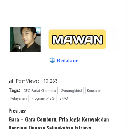
Redaktur
Post Views:
10,283
Tags:
DPC Partai Gerindra
Gunungkidul
Konsisten
Pelayanan
Program MBG
SPPG
C
Previous:
Gara – Gara Cemburu, Pria Jogja Keroyok dan
o
Kencingi Dugaan Selingkuhan Istrinya