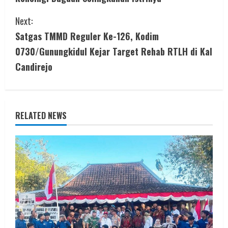
n
Next:
t
Satgas TMMD Reguler Ke-126, Kodim
i
0730/Gunungkidul Kejar Target Rehab RTLH di Kal
Candirejo
n
u
e
RELATED NEWS
R
e
a
d
i