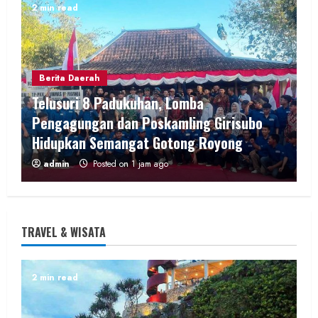
2 min read
Berita Daerah
Telusuri 8 Padukuhan, Lomba
Pengagungan dan Poskamling Girisubo
Hidupkan Semangat Gotong Royong
admin
Posted on 1 jam ago
2 min read
TRAVEL & WISATA
Berita KUA Semugih, DIY
2 min read
Penyuluh KUA Pengasih Tegaskan
Pentingnya Pola Asuh dan Lingkungan