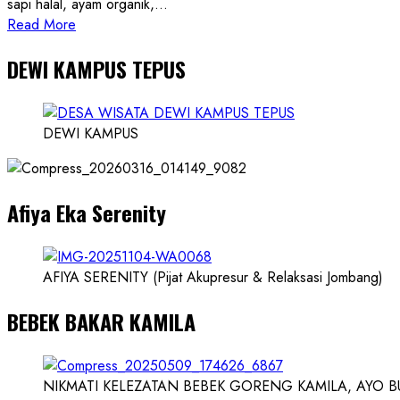
sapi halal, ayam organik,...
Read
Read More
more
DEWI KAMPUS TEPUS
about
Founder
Konsep
Karnus
DEWI KAMPUS
dan
Dokter
dan
Afiya Eka Serenity
Ilmuwan
AFIYA SERENITY (Pijat Akupresur & Relaksasi Jombang)
BEBEK BAKAR KAMILA
NIKMATI KELEZATAN BEBEK GORENG KAMILA, AYO BUK