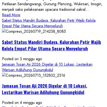
Petilasan Sendangwangi, Gunung Plencing, Wukirsari, Imogiri,
menjadi saksi pelaksanaan upacara tradisional sakral...
Read
Read More
more
Sabet Status Mandiri Budaya, Kalurahan Petir Wajib Kelola
about
Empat Pilar Utama Secara Menyeluruh
Dihadiri
Tokoh
Sabet Status Mandiri Budaya, Kalurahan Petir Wajib
Nasional,
Ruwatan
Kelola Empat Pilar Utama Secara Menyeluruh
Ageng
Petilasan
Posted on 3 minggu ago
Sendangwangi
Jamasan Tosan Aji 2026 Digelar di 10 Lokasi, Lestarikan
Mohon
Warisan Adiluhung Gunungkidul
Restu
Memayu
Jamasan Tosan Aji 2026 Digelar di 10 Lokasi,
Hayuning
Bawono
Lestarikan Warisan Adiluhung Gunungkidul
Posted on 4 minggu ago