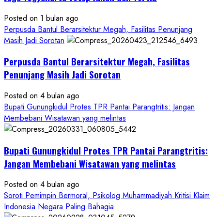
Miliar,
Diduga
Posted on 1 bulan ago
Hanya
Perpusda Bantul Berarsitektur Megah, Fasilitas Penunjang
Separuhnya
Masih Jadi Sorotan
yang
Perpusda Bantul Berarsitektur Megah, Fasilitas
Cair
ke
Penunjang Masih Jadi Sorotan
Kontraktor:
Posted on 4 bulan ago
Ketum
Bupati Gunungkidul Protes TPR Pantai Parangtritis: Jangan
PWRI
Membebani Wisatawan yang melintas
RI
Minta
Bukti
Bupati Gunungkidul Protes TPR Pantai Parangtritis:
Resmi
Jangan Membebani Wisatawan yang melintas
Posted on 4 bulan ago
Soroti Pemimpin Bermoral, Psikolog Muhammadiyah Kritisi Klaim
Indonesia Negara Paling Bahagia