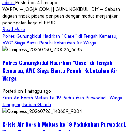
admin
Posted on 4 hari ago
WARTA – JOGJA.COM || GUNUNGKIDUL, DIY – Sebuah
dugaan tindak pidana penipuan dengan modus menjanjikan
penempatan kerja di RSUD...
Read
Read More
more
Polres Gunungkidul Hadirkan “Oase” di Tengah Kemarau,
about
AWC Siaga Bantu Penuhi Kebutuhan Air Warga
Dugaan
Penipuan
Polres Gunungkidul Hadirkan “Oase” di Tengah
Masuk
Kerja
Kemarau, AWC Siaga Bantu Penuhi Kebutuhan Air
RSUD
Warga
Wonosari
Seret
Posted on 1 minggu ago
Oknum
Krisis Air Bersih Meluas ke 19 Padukuhan Purwodadi, Warga
Wartawan
Tanggung Beban Ganda
Krisis Air Bersih Meluas ke 19 Padukuhan Purwodadi,