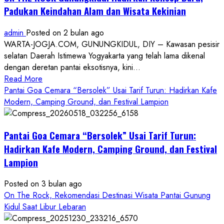
Padukan Keindahan Alam dan Wisata Kekinian
admin
Posted on 2 bulan ago
WARTA-JOGJA.COM, GUNUNGKIDUL, DIY – Kawasan pesisir
selatan Daerah Istimewa Yogyakarta yang telah lama dikenal
dengan deretan pantai eksotisnya, kini...
Read
Read More
more
Pantai Goa Cemara “Bersolek” Usai Tarif Turun: Hadirkan Kafe
about
Modern, Camping Ground, dan Festival Lampion
ON
THE
Pantai Goa Cemara “Bersolek” Usai Tarif Turun:
ROCK
Gunungkidul
Hadirkan Kafe Modern, Camping Ground, dan Festival
Hadirkan
Lampion
Konsep
Baru,
Posted on 3 bulan ago
Padukan
On The Rock, Rekomendasi Destinasi Wisata Pantai Gunung
Keindahan
Kidul Saat Libur Lebaran
Alam