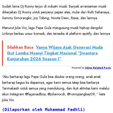
Sudah lama DJ Ronny terjun di industri musik. Banyak arransemen musik
dikerjakan DJ Ronny untuk penyanyi papan atas, mulai dari Ruth Sahanaya,
Sammy Simorangkir, Joy Tobing, Novita Dewi, Raisa, dan lainnya.
Menurut Julia Vio, lagu Papa Gula mengusung musik hiphop dangdut.
Liriknya berbau unsur komedi, dan tersedia di platform spotify, dan lainnya.
Silahkan Baca
Vanya Wijaya Ajak Generasi Muda
Ikut Lomba Nyanyi Tingkat Nasional “Jiwantara
Kanjuruhan 2026 Season I”
Powered by
Inline Related Posts
“Aku berharap lagu Papa Gula bisa disukai orang-orang, anak-anak
berharap bagus ke depannya, agar kami semua tetap bisa berkarya.
Terimakasih untuk semua yang mendukung, dan ikuti aktivitas kami melalui
akun Instagram @fajjarsadboy, @juliaviocdr, @ronnypangkey09, ” kata
Julia Vio.
(Dilaporkan oleh Muhammad Fadhli)