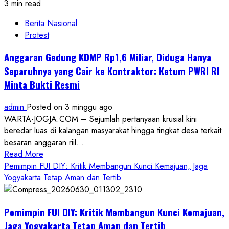
3 min read
Berita Nasional
Protest
Anggaran Gedung KDMP Rp1,6 Miliar, Diduga Hanya
Separuhnya yang Cair ke Kontraktor: Ketum PWRI RI
Minta Bukti Resmi
admin
Posted on 3 minggu ago
WARTA-JOGJA.COM – Sejumlah pertanyaan krusial kini
beredar luas di kalangan masyarakat hingga tingkat desa terkait
besaran anggaran riil...
Read
Read More
more
Pemimpin FUI DIY: Kritik Membangun Kunci Kemajuan, Jaga
about
Yogyakarta Tetap Aman dan Tertib
Anggaran
Gedung
Pemimpin FUI DIY: Kritik Membangun Kunci Kemajuan,
KDMP
Rp1,6
Jaga Yogyakarta Tetap Aman dan Tertib