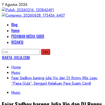
Skip
7 Agustus 2026
to
content
Primary
Blog
Menu
Home
PEDOMAN MEDIA SIBER
REDAKSI
Cari
untuk:
WARTA-JOGJA.COM
Home
Music
Fajar Sadboy bareng Julia Vio dan DJ Ronny Rilis Lagu
“Papa Gula”, Senggol Kelakuan Para Suami Centil
Music
Fajar Sadboy bareng Julia Vio dan DJ Ronny