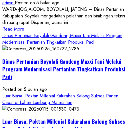
admin
Posted on 5 bulan ago
WARTA-JOGJA.COM, BOYOLALI, JATENG – Dinas Pertanian
Kabupaten Boyolali mengadakan pelatihan dan bimbingan teknis
di ruang rapat Dispertan, acara ini...
Read
Read More
more
Dinas Pertanian Boyolali Gandeng Maxxi Tani Melalui Program
about
Modernisasi Pertanian Tingkatkan Produksi Padi
Dinas
Pertanian
Dinas Pertanian Boyolali Gandeng Maxxi Tani Melalui
Boyolali
Gelar
Program Modernisasi Pertanian Tingkatkan Produksi
Pelatihan
Padi
Budidaya
Singkong
Posted on 5 bulan ago
Wujudkan
Luar Biasa, Poktan Millenial Kalurahan Balong Sukses Panen
Ketahanan
Cabai di Lahan Lumbung Mataraman
Pangan
Kesejahteraan
Petani
Luar Biasa, Poktan Millenial Kalurahan Balong Sukses