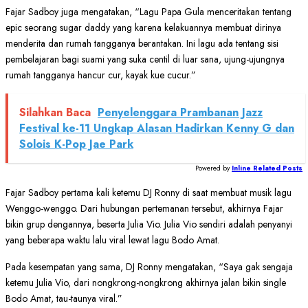
Fajar Sadboy juga mengatakan, “Lagu Papa Gula menceritakan tentang
epic seorang sugar daddy yang karena kelakuannya membuat dirinya
menderita dan rumah tangganya berantakan. Ini lagu ada tentang sisi
pembelajaran bagi suami yang suka centil di luar sana, ujung-ujungnya
rumah tangganya hancur cur, kayak kue cucur.”
Silahkan Baca
Penyelenggara Prambanan Jazz
Festival ke-11 Ungkap Alasan Hadirkan Kenny G dan
Solois K-Pop Jae Park
Powered by
Inline Related Posts
Fajar Sadboy pertama kali ketemu DJ Ronny di saat membuat musik lagu
Wenggo-wenggo. Dari hubungan pertemanan tersebut, akhirnya Fajar
bikin grup dengannya, beserta Julia Vio. Julia Vio sendiri adalah penyanyi
yang beberapa waktu lalu viral lewat lagu Bodo Amat.
Pada kesempatan yang sama, DJ Ronny mengatakan, “Saya gak sengaja
ketemu Julia Vio, dari nongkrong-nongkrong akhirnya jalan bikin single
Bodo Amat, tau-taunya viral.”