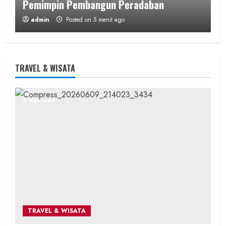
Pemimpin Pembangun Peradaban
admin
Posted on 5 menit ago
2 min read
TRAVEL & WISATA
Berita Daerah
SOSIAL
2 min read
Antisipasi Banjir Musim Hujan, Panewu
Nglipar Pimpin Aksi Bersih Sungai Libatkan
250 Personel
admin
Posted on 22 menit ago
3 min read
TRAVEL & WISATA