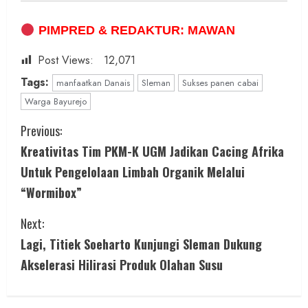
PIMPRED & REDAKTUR: MAWAN
Post Views:
12,071
Tags:
manfaatkan Danais
Sleman
Sukses panen cabai
Warga Bayurejo
C
Previous:
Kreativitas Tim PKM-K UGM Jadikan Cacing Afrika
o
Untuk Pengelolaan Limbah Organik Melalui
n
“Wormibox”
t
Next:
i
Lagi, Titiek Soeharto Kunjungi Sleman Dukung
Akselerasi Hilirasi Produk Olahan Susu
n
u