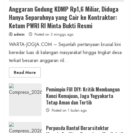
Anggaran Gedung KDMP Rp1,6 Miliar, Diduga
Hanya Separuhnya yang Cair ke Kontraktor:
Ketum PWRI RI Minta Bukti Resmi
admin
Posted on 3 minggu ago
WARTA-JOGJA.COM – Sejumlah pertanyaan krusial kini
beredar luas di kalangan masyarakat hingga tingkat desa
terkait besaran anggaran riil...
Read
Read More
more
about
Anggaran
Gedung
Pemimpin FUI DIY: Kritik Membangun
KDMP
Kunci Kemajuan, Jaga Yogyakarta
Rp1,6
Miliar,
Tetap Aman dan Tertib
Diduga
Hanya
Posted on 1 bulan ago
Separuhnya
yang
Cair
ke
Perpusda Bantul Berarsitektur
Kontraktor: