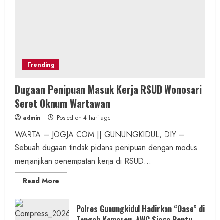
Trending
Dugaan Penipuan Masuk Kerja RSUD Wonosari
Seret Oknum Wartawan
admin
Posted on 4 hari ago
WARTA – JOGJA.COM || GUNUNGKIDUL, DIY –
Sebuah dugaan tindak pidana penipuan dengan modus
menjanjikan penempatan kerja di RSUD...
Read
Read More
more
about
Dugaan
Penipuan
Polres Gunungkidul Hadirkan “Oase” di
Masuk
Tengah Kemarau, AWC Siaga Bantu