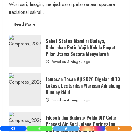
Wukirsari, Imogiri, menjadi saksi pelaksanaan upacara
tradisional sakral...
Read
Read More
more
about
Dihadiri
Tokoh
Sabet Status Mandiri Budaya,
Nasional,
Kalurahan Petir Wajib Kelola Empat
Ruwatan
Ageng
Pilar Utama Secara Menyeluruh
Petilasan
Sendangwangi
Posted on 3 minggu ago
Mohon
Restu
Memayu
Hayuning
Jamasan Tosan Aji 2026 Digelar di 10
Bawono
Lokasi, Lestarikan Warisan Adiluhung
Gunungkidul
Posted on 4 minggu ago
Filosofi dan Budaya: Polda DIY Gelar
Prosesi Air Suci Jelang Peringatan
Hari Bhayangkara ke-80