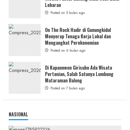
2 min read
Lebaran
Posted on 5 bulan ago
Wisata & Budaya
On The Rock Hadir di Gunungkidul
Bersama Bupati Gunungkidul Antusiasme
Menyerap Tenaga Kerja Lokal dan
Warga Warnai Kirab Budaya Sadranan
Mengangkat Perekonomian
Mbah Jobeh yang Kini Resmi Sandang
Posted on 6 bulan ago
Status Kalurahan Mandiri Budaya
admin
Posted on 1 hari ago
Di Kapanewon Girisubo Ada Wisata
Pertanian, Salah Satunya Lumbung
Mataraman Balong
Posted on 7 bulan ago
NASIONAL