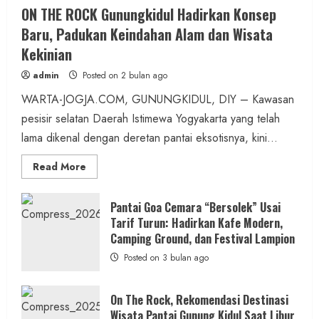
Berita Olahraga
ON THE ROCK Gunungkidul Hadirkan Konsep
458 Atlet dari Tujuh Provinsi Meramaikan
Baru, Padukan Keindahan Alam dan Wisata
Kejuaraan Sepatu Roda Bupati
Kekinian
Gunungkidul Cup III di Pantai Sepanjang
admin
Posted on 2 bulan ago
admin
Posted on 13 jam ago
WARTA-JOGJA.COM, GUNUNGKIDUL, DIY – Kawasan
pesisir selatan Daerah Istimewa Yogyakarta yang telah
3 min read
lama dikenal dengan deretan pantai eksotisnya, kini...
Read
Read More
more
about
ON
THE
Pantai Goa Cemara “Bersolek” Usai
ROCK
Hiburan
Music
Tarif Turun: Hadirkan Kafe Modern,
Gunungkidul
Hadirkan
Camping Ground, dan Festival Lampion
Dua Lagu Karya Pangdam VI/Mulawarman
Konsep
Baru,
Posted on 3 bulan ago
Jadi Ikon Kompetisi Menyanyi HUT ke-81 RI
Padukan
Keindahan
Alam
admin
Posted on 19 jam ago
dan
On The Rock, Rekomendasi Destinasi
Wisata
Wisata Pantai Gunung Kidul Saat Libur
Kekinian