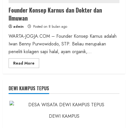
Founder Konsep Karnus dan Dokter dan
Ilmuwan
admin
Posted on 8 bulan ago
WARTA-JOGJA.COM – Founder Konsep Karnus adalah
Iwan Benny Purwowidodo, STP. Beliau merupakan
peneliti kolagen sapi halal, ayam organik,...
Read
Read More
more
about
Founder
Konsep
Karnus
dan
DEWI KAMPUS TEPUS
Dokter
dan
Ilmuwan
DEWI KAMPUS