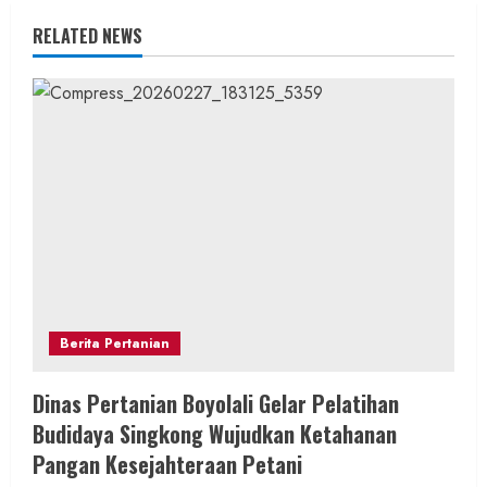
e
RELATED NEWS
R
e
a
d
i
n
Berita Pertanian
g
Dinas Pertanian Boyolali Gelar Pelatihan
Budidaya Singkong Wujudkan Ketahanan
Pangan Kesejahteraan Petani