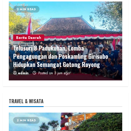
2 MIN READ
Berita Daerah
Telusuri 8 Padukuhan, Lomba
Pengagungan dan Poskamling Girisubo
Hidupkan Semangat Gotong Royong
admin
Posted on 3 jam ago
2 MIN READ
TRAVEL & WISATA
Berita KUA Semugih, DIY
2 MIN READ
Penyuluh KUA Pengasih Tegaskan