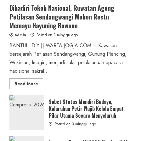
Dihadiri Tokoh Nasional, Ruwatan Ageng
Petilasan Sendangwangi Mohon Restu
Memayu Hayuning Bawono
admin
Posted on 3 minggu ago
BANTUL, DIY || WARTA-JOGJA.COM – Kawasan
bersejarah Petilasan Sendangwangi, Gunung Plencing,
Wukirsari, Imogiri, menjadi saksi pelaksanaan upacara
tradisional sakral...
Read
Read More
more
about
Dihadiri
Tokoh
Sabet Status Mandiri Budaya,
Nasional,
Kalurahan Petir Wajib Kelola Empat
Ruwatan
Ageng
Pilar Utama Secara Menyeluruh
Petilasan
Sendangwangi
Posted on 3 minggu ago
Mohon
Restu
Memayu
Hayuning