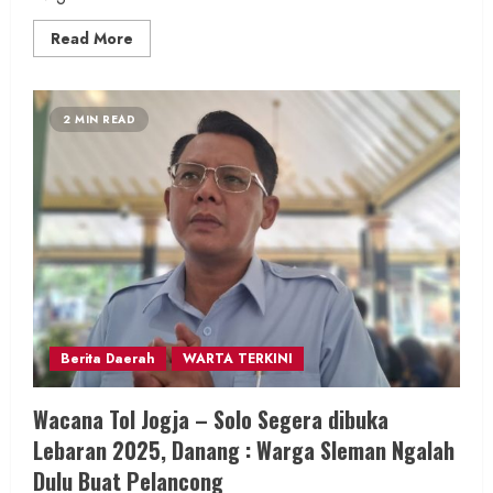
Read
Read More
more
about
Sultan
HB
X
2 MIN READ
Buka
Langsung
Pameran
‘Hamong
Naggari’,
15
Jenis
Busana
Abdi
Dalem
Dipamerkan
Berita Daerah
WARTA TERKINI
Wacana Tol Jogja – Solo Segera dibuka
Lebaran 2025, Danang : Warga Sleman Ngalah
Dulu Buat Pelancong