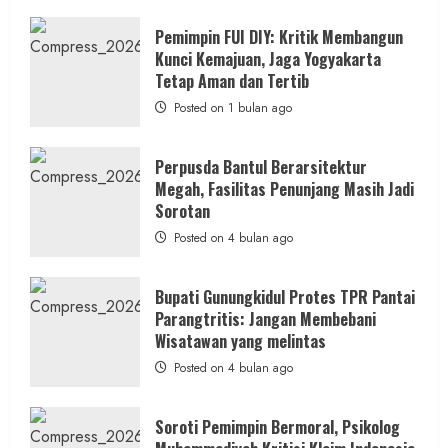
about
Anggaran
Gedung
Pemimpin FUI DIY: Kritik Membangun
KDMP
Kunci Kemajuan, Jaga Yogyakarta
Rp1,6
Miliar,
Tetap Aman dan Tertib
Diduga
Hanya
Posted on 1 bulan ago
Separuhnya
yang
Cair
ke
Perpusda Bantul Berarsitektur
Kontraktor:
Megah, Fasilitas Penunjang Masih Jadi
Ketum
PWRI
Sorotan
RI
Minta
Posted on 4 bulan ago
Bukti
Resmi
Bupati Gunungkidul Protes TPR Pantai
Parangtritis: Jangan Membebani
Wisatawan yang melintas
Posted on 4 bulan ago
Soroti Pemimpin Bermoral, Psikolog