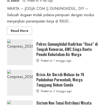
admin
Posted on 6 hari ago
WARTA – JOGJA.COM || GUNUNGKIDUL, DIY –
Sebuah dugaan tindak pidana penipuan dengan modus
menjanjikan penempatan kerja di RSUD...
Read
Read More
more
about
Dugaan
Penipuan
Polres Gunungkidul Hadirkan “Oase” di
Masuk
Tengah Kemarau, AWC Siaga Bantu
Kerja
RSUD
Penuhi Kebutuhan Air Warga
Wonosari
Seret
Posted on 1 minggu ago
Oknum
Wartawan
Krisis Air Bersih Meluas ke 19
Padukuhan Purwodadi, Warga
Tanggung Beban Ganda
Posted on 2 minggu ago
Sistem Non Tunai Retribusi Wisata