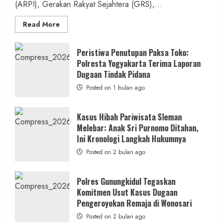
(ARPI), Gerakan Rakyat Sejahtera (GRS),...
Read
Read More
more
about
Kasus
Pelecehan
Peristiwa Penutupan Paksa Toko:
Anak
Polresta Yogyakarta Terima Laporan
di
Bantul:
Dugaan Tindak Pidana
Aliansi
Janji
Posted on 1 bulan ago
Kawal
Proses
Hukum
Sampai
Kasus Hibah Pariwisata Sleman
Tuntas
Melebar: Anak Sri Purnomo Ditahan,
Ini Kronologi Langkah Hukumnya
Posted on 2 bulan ago
Polres Gunungkidul Tegaskan
Komitmen Usut Kasus Dugaan
Pengeroyokan Remaja di Wonosari
Posted on 2 bulan ago