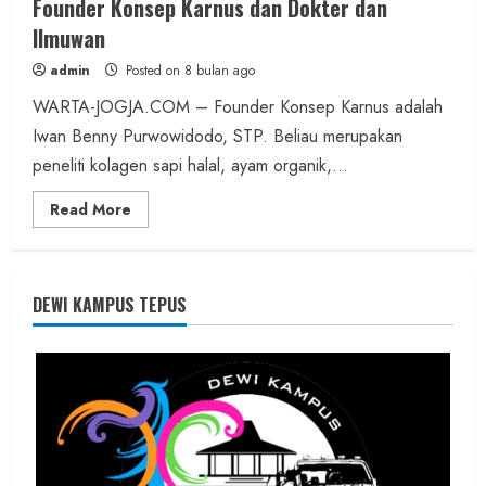
Founder Konsep Karnus dan Dokter dan
Ilmuwan
admin
Posted on 8 bulan ago
WARTA-JOGJA.COM – Founder Konsep Karnus adalah
Iwan Benny Purwowidodo, STP. Beliau merupakan
peneliti kolagen sapi halal, ayam organik,...
Read
Read More
more
about
Founder
Konsep
Karnus
dan
DEWI KAMPUS TEPUS
Dokter
dan
Ilmuwan