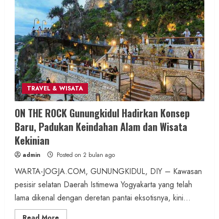
Pentingnya Pola Asuh dan Lingkungan
Anak di Pengajian SD N Kutogiri
admin
Posted on 13 jam ago
1 MIN READ
TRAVEL & WISATA
Berita KUA Sewon Bantul DIY
ON THE ROCK Gunungkidul Hadirkan Konsep
KUA Sewon Lakukan Penataan Organisasi,
Baru, Padukan Keindahan Alam dan Wisata
Jaga Layanan Tetap Optimal
Kekinian
Pascapenugasan Pegawai
admin
Posted on 2 bulan ago
admin
Posted on 18 jam ago
WARTA-JOGJA.COM, GUNUNGKIDUL, DIY – Kawasan
pesisir selatan Daerah Istimewa Yogyakarta yang telah
2 MIN READ
lama dikenal dengan deretan pantai eksotisnya, kini...
Read
Read More