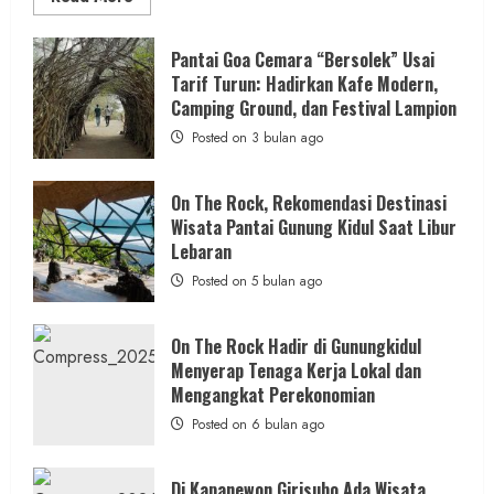
more
about
ON
Berita Daerah
SOSIAL
THE
Pantai Goa Cemara “Bersolek” Usai
ROCK
Di Tengah Kemarau Panjang dan Kendala
Tarif Turun: Hadirkan Kafe Modern,
Gunungkidul
Hadirkan
Camping Ground, dan Festival Lampion
PDAM, Aksi Sosial Wartajogja dan Donatur
Konsep
Baru,
Posted on 3 bulan ago
Penuhi Kebutuhan Air Warga
Padukan
Keindahan
Alam
admin
Posted on 18 jam ago
dan
On The Rock, Rekomendasi Destinasi
Wisata
Wisata Pantai Gunung Kidul Saat Libur
Kekinian
2 MIN READ
Lebaran
Posted on 5 bulan ago
On The Rock Hadir di Gunungkidul
Berita Daerah
Kesehatan
Menyerap Tenaga Kerja Lokal dan
ASI Lancar, Ibu Tenang: RSUD Wonosari dan
Mengangkat Perekonomian
Puskesmas Wonosari II Sediakan
Posted on 6 bulan ago
Pendampingan Lengkap
admin
Posted on 19 jam ago
Di Kapanewon Girisubo Ada Wisata