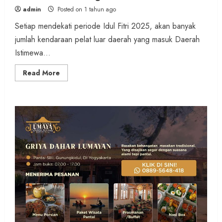
admin
Posted on 1 tahun ago
Setiap mendekati periode Idul Fitri 2025, akan banyak
jumlah kendaraan pelat luar daerah yang masuk Daerah
Istimewa...
Read
Read More
more
about
Wacana
Tol
Jogja
–
Solo
Segera
dibuka
Lebaran
2025,
Danang
:
Warga
Sleman
Ngalah
Dulu
Buat
Pelancong