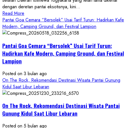
selatan Daerah Istimewa Yogyakarta yang telah lama dikenal
dengan deretan pantai eksotisnya, kini...
Read
Read More
more
Pantai Goa Cemara “Bersolek” Usai Tarif Turun: Hadirkan Kafe
about
Modern, Camping Ground, dan Festival Lampion
ON
THE
Pantai Goa Cemara “Bersolek” Usai Tarif Turun:
ROCK
Gunungkidul
Hadirkan Kafe Modern, Camping Ground, dan Festival
Hadirkan
Lampion
Konsep
Baru,
Posted on 3 bulan ago
Padukan
On The Rock, Rekomendasi Destinasi Wisata Pantai Gunung
Keindahan
Kidul Saat Libur Lebaran
Alam
dan
Wisata
On The Rock, Rekomendasi Destinasi Wisata Pantai
Kekinian
Gunung Kidul Saat Libur Lebaran
Posted on 5 bulan ago