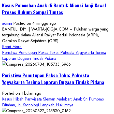
Kasus Pelecehan Anak di Bantul: Aliansi Janji Kawal
Proses Hukum Sampai Tuntas
admin
Posted on 4 minggu ago
BANTUL, DIY || WARTA-JOGJA.COM – Puluhan warga yang
tergabung dalam Aliansi Rakyat Peduli Indonesia (ARPI),
Gerakan Rakyat Sejahtera (GRS),...
Read
Read More
more
Peristiwa Penutupan Paksa Toko: Polresta Yogyakarta Terima
about
Laporan Dugaan Tindak Pidana
Kasus
Pelecehan
Peristiwa Penutupan Paksa Toko: Polresta
Anak
di
Yogyakarta Terima Laporan Dugaan Tindak Pidana
Bantul:
Aliansi
Posted on 1 bulan ago
Janji
Kasus Hibah Pariwisata Sleman Melebar: Anak Sri Purnomo
Kawal
Ditahan, Ini Kronologi Langkah Hukumnya
Proses