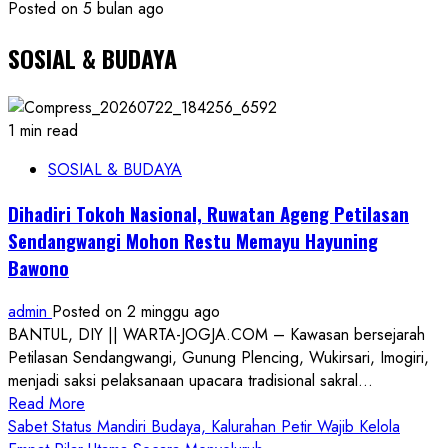
Posted on 5 bulan ago
SOSIAL & BUDAYA
1 min read
SOSIAL & BUDAYA
Dihadiri Tokoh Nasional, Ruwatan Ageng Petilasan
Sendangwangi Mohon Restu Memayu Hayuning
Bawono
admin
Posted on 2 minggu ago
BANTUL, DIY || WARTA-JOGJA.COM – Kawasan bersejarah
Petilasan Sendangwangi, Gunung Plencing, Wukirsari, Imogiri,
menjadi saksi pelaksanaan upacara tradisional sakral...
Read
Read More
more
Sabet Status Mandiri Budaya, Kalurahan Petir Wajib Kelola