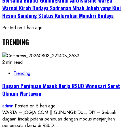
Bersama Bupati Gunungkidul Antusiasme Warga
Warnai Kirab Budaya Sadranan Mbah Jobeh yang Kini
Resmi Sandang Status Kalurahan Mandiri Budaya
Posted on 1 hari ago
TRENDING
2 min read
Trending
Dugaan Penipuan Masuk Kerja RSUD Wonosari Seret
Oknum Wartawan
admin
Posted on 5 hari ago
WARTA – JOGJA.COM || GUNUNGKIDUL, DIY – Sebuah
dugaan tindak pidana penipuan dengan modus menjanjikan
penempatan kerja di RSUD...