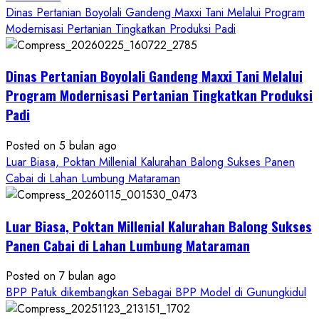
more
Dinas Pertanian Boyolali Gandeng Maxxi Tani Melalui Program
about
Modernisasi Pertanian Tingkatkan Produksi Padi
Dinas
Pertanian
Dinas Pertanian Boyolali Gandeng Maxxi Tani Melalui
Boyolali
Gelar
Program Modernisasi Pertanian Tingkatkan Produksi
Pelatihan
Padi
Budidaya
Singkong
Posted on 5 bulan ago
Wujudkan
Luar Biasa, Poktan Millenial Kalurahan Balong Sukses Panen
Ketahanan
Cabai di Lahan Lumbung Mataraman
Pangan
Kesejahteraan
Petani
Luar Biasa, Poktan Millenial Kalurahan Balong Sukses
Panen Cabai di Lahan Lumbung Mataraman
Posted on 7 bulan ago
BPP Patuk dikembangkan Sebagai BPP Model di Gunungkidul