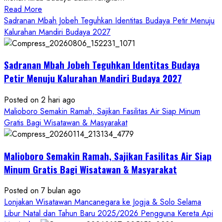
Read
Read More
more
Sadranan Mbah Jobeh Teguhkan Identitas Budaya Petir Menuju
about
Kalurahan Mandiri Budaya 2027
Bersama
Bupati
Sadranan Mbah Jobeh Teguhkan Identitas Budaya
Gunungkidul
Antusiasme
Petir Menuju Kalurahan Mandiri Budaya 2027
Warga
Warnai
Posted on 2 hari ago
Kirab
Malioboro Semakin Ramah, Sajikan Fasilitas Air Siap Minum
Budaya
Gratis Bagi Wisatawan & Masyarakat
Sadranan
Mbah
Malioboro Semakin Ramah, Sajikan Fasilitas Air Siap
Jobeh
yang
Minum Gratis Bagi Wisatawan & Masyarakat
Kini
Posted on 7 bulan ago
Resmi
Lonjakan Wisatawan Mancanegara ke Jogja & Solo Selama
Sandang
Libur Natal dan Tahun Baru 2025/2026 Pengguna Kereta Api
Status