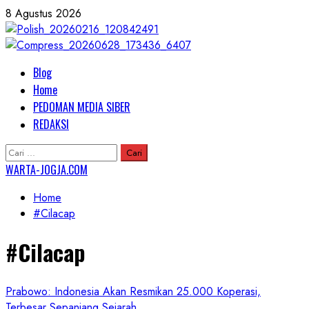
Skip
8 Agustus 2026
to
content
Primary
Blog
Menu
Home
PEDOMAN MEDIA SIBER
REDAKSI
Cari
untuk:
WARTA-JOGJA.COM
Home
#Cilacap
#Cilacap
Prabowo: Indonesia Akan Resmikan 25.000 Koperasi,
Terbesar Sepanjang Sejarah