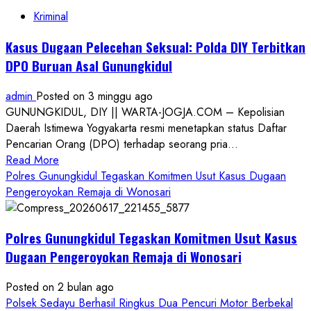
Kriminal
Kasus Dugaan Pelecehan Seksual: Polda DIY Terbitkan
DPO Buruan Asal Gunungkidul
admin
Posted on 3 minggu ago
GUNUNGKIDUL, DIY || WARTA-JOGJA.COM – Kepolisian
Daerah Istimewa Yogyakarta resmi menetapkan status Daftar
Pencarian Orang (DPO) terhadap seorang pria...
Read
Read More
more
Polres Gunungkidul Tegaskan Komitmen Usut Kasus Dugaan
about
Pengeroyokan Remaja di Wonosari
Kasus
Dugaan
Polres Gunungkidul Tegaskan Komitmen Usut Kasus
Pelecehan
Seksual:
Dugaan Pengeroyokan Remaja di Wonosari
Polda
DIY
Posted on 2 bulan ago
Terbitkan
Polsek Sedayu Berhasil Ringkus Dua Pencuri Motor Berbekal