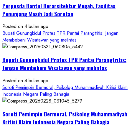
Perpusda Bantul Berarsitektur Megah, Fasilitas
Cair
ke
Penunjang Masih Jadi Sorotan
Kontraktor:
Posted on 4 bulan ago
Ketum
Bupati Gunungkidul Protes TPR Pantai Parangtritis: Jangan
PWRI
Membebani Wisatawan yang melintas
RI
Minta
Bukti
Bupati Gunungkidul Protes TPR Pantai Parangtritis:
Resmi
Jangan Membebani Wisatawan yang melintas
Posted on 4 bulan ago
Soroti Pemimpin Bermoral, Psikolog Muhammadiyah Kritisi Klaim
Indonesia Negara Paling Bahagia
Soroti Pemimpin Bermoral, Psikolog Muhammadiyah
Kritisi Klaim Indonesia Negara Paling Bahagia