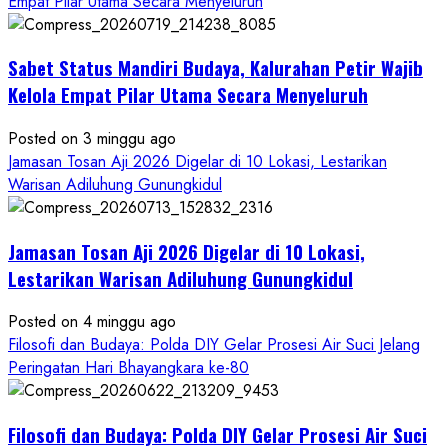
about
Empat Pilar Utama Secara Menyeluruh
Dihadiri
Tokoh
Sabet Status Mandiri Budaya, Kalurahan Petir Wajib
Nasional,
Ruwatan
Kelola Empat Pilar Utama Secara Menyeluruh
Ageng
Petilasan
Posted on 3 minggu ago
Sendangwangi
Jamasan Tosan Aji 2026 Digelar di 10 Lokasi, Lestarikan
Mohon
Warisan Adiluhung Gunungkidul
Restu
Memayu
Jamasan Tosan Aji 2026 Digelar di 10 Lokasi,
Hayuning
Bawono
Lestarikan Warisan Adiluhung Gunungkidul
Posted on 4 minggu ago
Filosofi dan Budaya: Polda DIY Gelar Prosesi Air Suci Jelang
Peringatan Hari Bhayangkara ke-80
Filosofi dan Budaya: Polda DIY Gelar Prosesi Air Suci