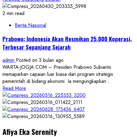
2 min read
Berita Nasional
Prabowo: Indonesia Akan Resmikan 25.000 Koperasi,
Terbesar Sepanjang Sejarah
admin
Posted on 3 bulan ago
WARTA-JOGJA.COM – Presiden Prabowo Subianto
memaparkan capaian luar biasa dari program strategis
pemerintah di bidang ekonomi. Ia mengungkapkan...
Read
Read More
more
about
Prabowo:
Indonesia
Akan
Afiya Eka Serenity
Resmikan