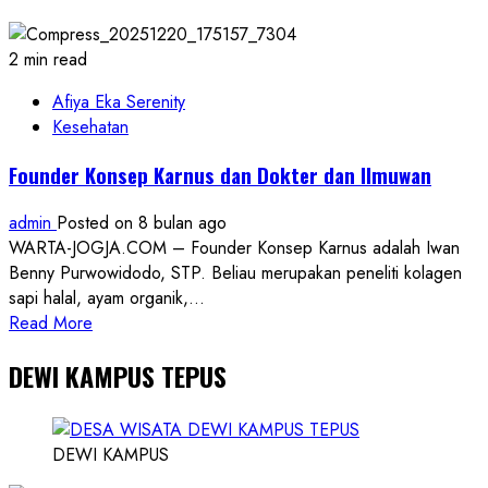
25.000
Koperasi,
Terbesar
2 min read
Sepanjang
Sejarah
Afiya Eka Serenity
Kesehatan
Founder Konsep Karnus dan Dokter dan Ilmuwan
admin
Posted on 8 bulan ago
WARTA-JOGJA.COM – Founder Konsep Karnus adalah Iwan
Benny Purwowidodo, STP. Beliau merupakan peneliti kolagen
sapi halal, ayam organik,...
Read
Read More
more
DEWI KAMPUS TEPUS
about
Founder
Konsep
Karnus
DEWI KAMPUS
dan