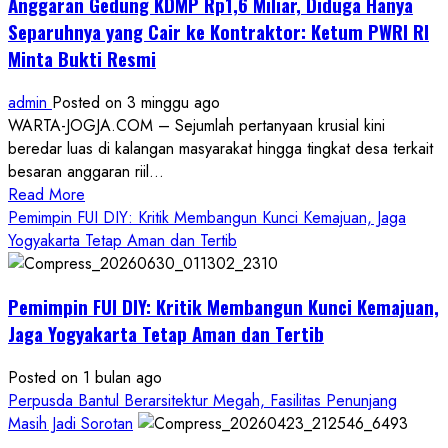
Anggaran Gedung KDMP Rp1,6 Miliar, Diduga Hanya
Separuhnya yang Cair ke Kontraktor: Ketum PWRI RI
Minta Bukti Resmi
admin
Posted on 3 minggu ago
WARTA-JOGJA.COM – Sejumlah pertanyaan krusial kini
beredar luas di kalangan masyarakat hingga tingkat desa terkait
besaran anggaran riil...
Read
Read More
more
Pemimpin FUI DIY: Kritik Membangun Kunci Kemajuan, Jaga
about
Yogyakarta Tetap Aman dan Tertib
Anggaran
Gedung
Pemimpin FUI DIY: Kritik Membangun Kunci Kemajuan,
KDMP
Rp1,6
Jaga Yogyakarta Tetap Aman dan Tertib
Miliar,
Diduga
Posted on 1 bulan ago
Hanya
Perpusda Bantul Berarsitektur Megah, Fasilitas Penunjang
Separuhnya
Masih Jadi Sorotan
yang