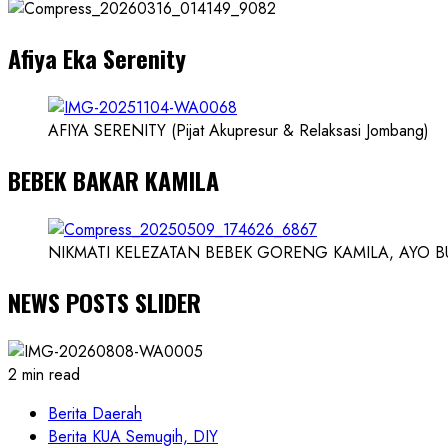
Dokter
dan
Afiya Eka Serenity
Ilmuwan
AFIYA SERENITY (Pijat Akupresur & Relaksasi Jombang)
BEBEK BAKAR KAMILA
NIKMATI KELEZATAN BEBEK GORENG KAMILA, AYO BUK
NEWS POSTS SLIDER
2 min read
Berita Daerah
Berita KUA Semugih, DIY