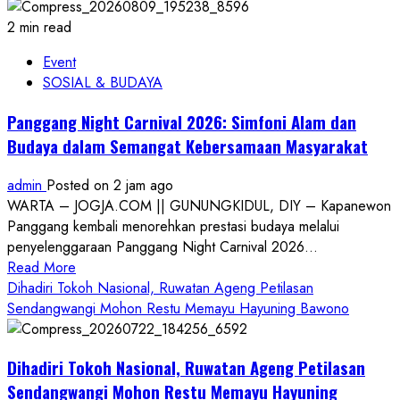
2 min read
Event
SOSIAL & BUDAYA
Panggang Night Carnival 2026: Simfoni Alam dan
Budaya dalam Semangat Kebersamaan Masyarakat
admin
Posted on 2 jam ago
WARTA – JOGJA.COM || GUNUNGKIDUL, DIY – Kapanewon
Panggang kembali menorehkan prestasi budaya melalui
penyelenggaraan Panggang Night Carnival 2026...
Read
Read More
more
Dihadiri Tokoh Nasional, Ruwatan Ageng Petilasan
about
Sendangwangi Mohon Restu Memayu Hayuning Bawono
Panggang
Night
Dihadiri Tokoh Nasional, Ruwatan Ageng Petilasan
Carnival
2026:
Sendangwangi Mohon Restu Memayu Hayuning