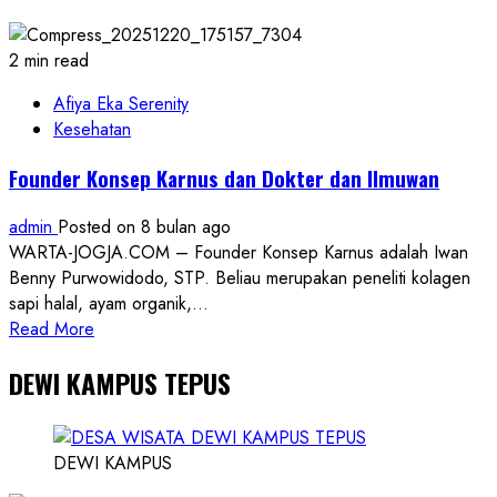
Langsung
Pameran
‘Hamong
2 min read
Naggari’,
15
Afiya Eka Serenity
Jenis
Kesehatan
Busana
Founder Konsep Karnus dan Dokter dan Ilmuwan
Abdi
Dalem
admin
Posted on 8 bulan ago
Dipamerkan
WARTA-JOGJA.COM – Founder Konsep Karnus adalah Iwan
Benny Purwowidodo, STP. Beliau merupakan peneliti kolagen
sapi halal, ayam organik,...
Read
Read More
more
DEWI KAMPUS TEPUS
about
Founder
Konsep
Karnus
DEWI KAMPUS
dan