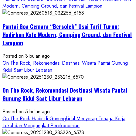
about
Modern, Camping Ground, dan Festival Lampion
ON
THE
Pantai Goa Cemara “Bersolek” Usai Tarif Turun:
ROCK
Gunungkidul
Hadirkan Kafe Modern, Camping Ground, dan Festival
Hadirkan
Lampion
Konsep
Baru,
Posted on 3 bulan ago
Padukan
On The Rock, Rekomendasi Destinasi Wisata Pantai Gunung
Keindahan
Kidul Saat Libur Lebaran
Alam
dan
Wisata
On The Rock, Rekomendasi Destinasi Wisata Pantai
Kekinian
Gunung Kidul Saat Libur Lebaran
Posted on 5 bulan ago
On The Rock Hadir di Gunungkidul Menyerap Tenaga Kerja
Lokal dan Mengangkat Perekonomian