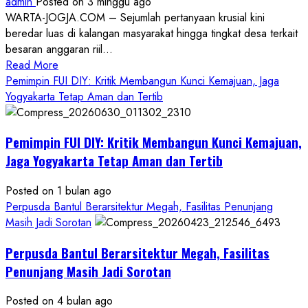
admin
Posted on 3 minggu ago
WARTA-JOGJA.COM – Sejumlah pertanyaan krusial kini
beredar luas di kalangan masyarakat hingga tingkat desa terkait
besaran anggaran riil...
Read
Read More
more
Pemimpin FUI DIY: Kritik Membangun Kunci Kemajuan, Jaga
about
Yogyakarta Tetap Aman dan Tertib
Anggaran
Gedung
Pemimpin FUI DIY: Kritik Membangun Kunci Kemajuan,
KDMP
Rp1,6
Jaga Yogyakarta Tetap Aman dan Tertib
Miliar,
Diduga
Posted on 1 bulan ago
Hanya
Perpusda Bantul Berarsitektur Megah, Fasilitas Penunjang
Separuhnya
Masih Jadi Sorotan
yang
Perpusda Bantul Berarsitektur Megah, Fasilitas
Cair
ke
Penunjang Masih Jadi Sorotan
Kontraktor:
Posted on 4 bulan ago
Ketum