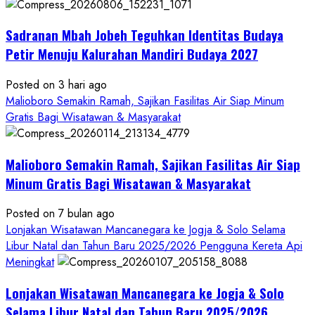
Bersama
Bupati
Sadranan Mbah Jobeh Teguhkan Identitas Budaya
Gunungkidul
Antusiasme
Petir Menuju Kalurahan Mandiri Budaya 2027
Warga
Warnai
Posted on 3 hari ago
Kirab
Malioboro Semakin Ramah, Sajikan Fasilitas Air Siap Minum
Budaya
Gratis Bagi Wisatawan & Masyarakat
Sadranan
Mbah
Malioboro Semakin Ramah, Sajikan Fasilitas Air Siap
Jobeh
yang
Minum Gratis Bagi Wisatawan & Masyarakat
Kini
Posted on 7 bulan ago
Resmi
Lonjakan Wisatawan Mancanegara ke Jogja & Solo Selama
Sandang
Libur Natal dan Tahun Baru 2025/2026 Pengguna Kereta Api
Status
Meningkat
Kalurahan
Mandiri
Lonjakan Wisatawan Mancanegara ke Jogja & Solo
Budaya
Selama Libur Natal dan Tahun Baru 2025/2026