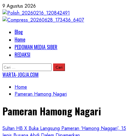
Skip
9 Agustus 2026
to
content
Primary
Blog
Menu
Home
PEDOMAN MEDIA SIBER
REDAKSI
Cari
untuk:
WARTA-JOGJA.COM
Home
Pameran Hamong Nagari
Pameran Hamong Nagari
Sultan HB X Buka Langsung Pameran ‘Hamong Naggari’, 15
Jenis Busana Abdi Dalem Dipamerkan