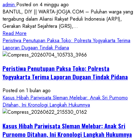
admin
Posted on 4 minggu ago
BANTUL, DIY || WARTA-JOGJA.COM – Puluhan warga yang
tergabung dalam Aliansi Rakyat Peduli Indonesia (ARPI),
Gerakan Rakyat Sejahtera (GRS),...
Read
Read More
more
Peristiwa Penutupan Paksa Toko: Polresta Yogyakarta Terima
about
Laporan Dugaan Tindak Pidana
Kasus
Pelecehan
Peristiwa Penutupan Paksa Toko: Polresta
Anak
di
Yogyakarta Terima Laporan Dugaan Tindak Pidana
Bantul:
Aliansi
Posted on 1 bulan ago
Janji
Kasus Hibah Pariwisata Sleman Melebar: Anak Sri Purnomo
Kawal
Ditahan, Ini Kronologi Langkah Hukumnya
Proses
Hukum
Kasus Hibah Pariwisata Sleman Melebar: Anak Sri
Sampai
Tuntas
Purnomo Ditahan, Ini Kronologi Langkah Hukumnya