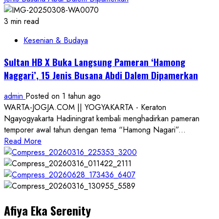
3 min read
Kesenian & Budaya
Sultan HB X Buka Langsung Pameran ‘Hamong
Naggari’, 15 Jenis Busana Abdi Dalem Dipamerkan
admin
Posted on 1 tahun ago
WARTA-JOGJA.COM || YOGYAKARTA - Keraton
Ngayogyakarta Hadiningrat kembali menghadirkan pameran
temporer awal tahun dengan tema “Hamong Nagari”...
Read
Read More
more
about
Sultan
HB
X
Afiya Eka Serenity
Buka