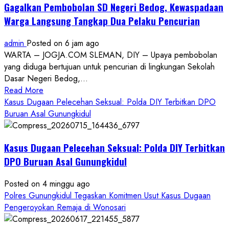
Gagalkan Pembobolan SD Negeri Bedog, Kewaspadaan
Warga Langsung Tangkap Dua Pelaku Pencurian
admin
Posted on 6 jam ago
WARTA – JOGJA.COM SLEMAN, DIY – Upaya pembobolan
yang diduga bertujuan untuk pencurian di lingkungan Sekolah
Dasar Negeri Bedog,...
Read
Read More
more
Kasus Dugaan Pelecehan Seksual: Polda DIY Terbitkan DPO
about
Buruan Asal Gunungkidul
Gagalkan
Pembobolan
Kasus Dugaan Pelecehan Seksual: Polda DIY Terbitkan
SD
Negeri
DPO Buruan Asal Gunungkidul
Bedog,
Kewaspadaan
Posted on 4 minggu ago
Warga
Polres Gunungkidul Tegaskan Komitmen Usut Kasus Dugaan
Langsung
Pengeroyokan Remaja di Wonosari
Tangkap