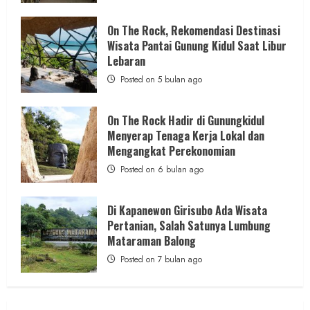
Keindahan
Alam
admin
Posted on 8 jam ago
dan
On The Rock, Rekomendasi Destinasi
Wisata
Wisata Pantai Gunung Kidul Saat Libur
Kekinian
2 MIN READ
Lebaran
Posted on 5 bulan ago
On The Rock Hadir di Gunungkidul
SOSIAL
Menyerap Tenaga Kerja Lokal dan
Berdiri Sejak 2020, Sedulur Gunungkidul
Mengangkat Perekonomian
Konsisten Jalankan Misi Kemanusiaan
Posted on 6 bulan ago
Sesuai Program Kerja
admin
Posted on 8 jam ago
Di Kapanewon Girisubo Ada Wisata
Pertanian, Salah Satunya Lumbung
Mataraman Balong
Posted on 7 bulan ago