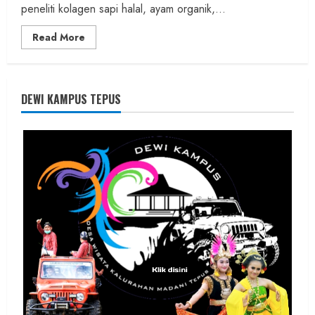
peneliti kolagen sapi halal, ayam organik,...
Read
Read More
more
about
Founder
Konsep
Karnus
dan
DEWI KAMPUS TEPUS
Dokter
dan
Ilmuwan