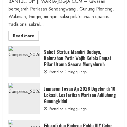
BANTUL, DIY || WARTA-JOGJA.COM – Kawasan
bersejarah Petilasan Sendangwangi, Gunung Plencing,
Wukirsari, Imogiri, menjadi saksi pelaksanaan upacara
tradisional sakral...
Read
Read More
more
about
Dihadiri
Tokoh
Sabet Status Mandiri Budaya,
Nasional,
Kalurahan Petir Wajib Kelola Empat
Ruwatan
Ageng
Pilar Utama Secara Menyeluruh
Petilasan
Sendangwangi
Posted on 3 minggu ago
Mohon
Restu
Memayu
Hayuning
Jamasan Tosan Aji 2026 Digelar di 10
Bawono
Lokasi, Lestarikan Warisan Adiluhung
Gunungkidul
Posted on 4 minggu ago
Filosofi dan Budaya: Polda DIY Gelar