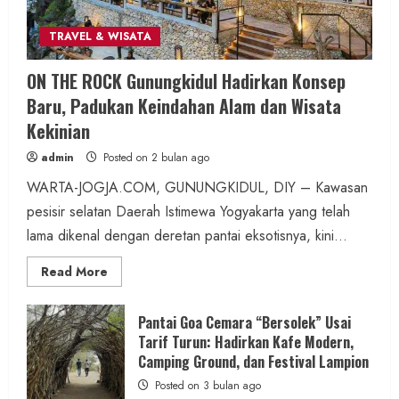
TRAVEL & WISATA
WARTA YOGYAKARTA
ON THE ROCK Gunungkidul Hadirkan Konsep
Gubernur DIY Lantik Sembilan Pejabat
Baru, Padukan Keindahan Alam dan Wisata
Tinggi, Aris Prasena Jabat Kadis PUPESDM
Kekinian
DIY
admin
Posted on 2 bulan ago
admin
Posted on 7 jam ago
WARTA-JOGJA.COM, GUNUNGKIDUL, DIY – Kawasan
pesisir selatan Daerah Istimewa Yogyakarta yang telah
1 MIN READ
lama dikenal dengan deretan pantai eksotisnya, kini...
Read
Read More
more
about
ON
Berita KUA Sewon Bantul DIY
THE
Pantai Goa Cemara “Bersolek” Usai
ROCK
Perkuat Pendidikan Karakter, SD Negeri
Tarif Turun: Hadirkan Kafe Modern,
Gunungkidul
Hadirkan
Camping Ground, dan Festival Lampion
Wojo Luncurkan Program TBTQ dan Tahfidz
Konsep
Baru,
Posted on 3 bulan ago
Al-Qur’an
Padukan