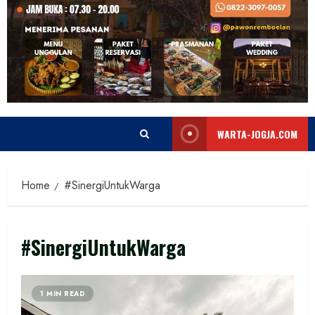
WARTA-JOGJA.COM
Home
#SinergiUntukWarga
#SinergiUntukWarga
1 MIN READ