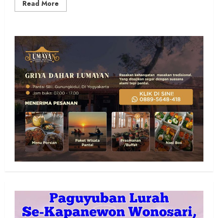
Read
Read More
more
about
Sinergi
Polri‑Baznas
Bedah
Rumah
Mbah
Waluyo
di
Tambakromo
Gunungkidul