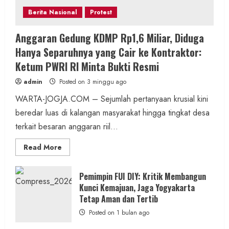
Berita Nasional
Protest
Anggaran Gedung KDMP Rp1,6 Miliar, Diduga
Hanya Separuhnya yang Cair ke Kontraktor:
Ketum PWRI RI Minta Bukti Resmi
admin
Posted on 3 minggu ago
WARTA-JOGJA.COM – Sejumlah pertanyaan krusial kini
beredar luas di kalangan masyarakat hingga tingkat desa
terkait besaran anggaran riil...
Read
Read More
more
about
Anggaran
Gedung
Pemimpin FUI DIY: Kritik Membangun
KDMP
Kunci Kemajuan, Jaga Yogyakarta
Rp1,6
Miliar,
Tetap Aman dan Tertib
Diduga
Hanya
Posted on 1 bulan ago
Separuhnya
yang