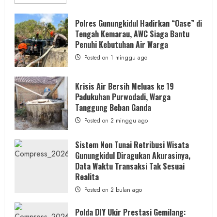
more
about
Dugaan
Penipuan
Polres Gunungkidul Hadirkan “Oase” di
Masuk
Tengah Kemarau, AWC Siaga Bantu
Kerja
RSUD
Penuhi Kebutuhan Air Warga
Wonosari
Seret
Posted on 1 minggu ago
Oknum
Wartawan
Krisis Air Bersih Meluas ke 19
Padukuhan Purwodadi, Warga
Tanggung Beban Ganda
Posted on 2 minggu ago
Sistem Non Tunai Retribusi Wisata
Gunungkidul Diragukan Akurasinya,
Data Waktu Transaksi Tak Sesuai
Realita
Posted on 2 bulan ago
Polda DIY Ukir Prestasi Gemilang: