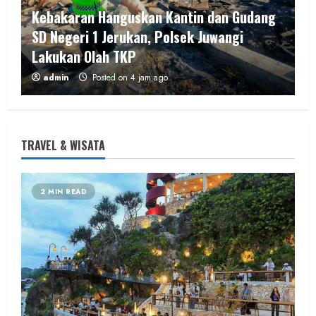
Kebakaran Hanguskan Kantin dan Gudang
SD Negeri 1 Jerukan, Polsek Juwangi
Lakukan Olah TKP
admin
Posted on 4 jam ago
1 MIN READ
TRAVEL & WISATA
Berita Daerah
2 MIN READ
Lomba Pengagungan Kalurahan Balong:
Merayakan HUT ke-81 RI untuk
Memperkokoh Persatuan dan Nasionalisme
admin
Posted on 5 jam ago
2 MIN READ