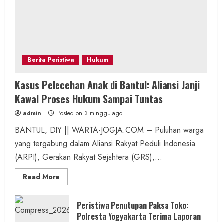
Berita Peristiwa
Hukum
Kasus Pelecehan Anak di Bantul: Aliansi Janji
Kawal Proses Hukum Sampai Tuntas
admin
Posted on 3 minggu ago
BANTUL, DIY || WARTA-JOGJA.COM – Puluhan warga
yang tergabung dalam Aliansi Rakyat Peduli Indonesia
(ARPI), Gerakan Rakyat Sejahtera (GRS),...
Read
Read More
more
about
Kasus
Pelecehan
Peristiwa Penutupan Paksa Toko:
Anak
Polresta Yogyakarta Terima Laporan
di