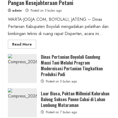
Pangan Kesejahteraan Petani
admin
Posted on 5 bulan ago
WARTA-JOGJA.COM, BOYOLALI, JATENG – Dinas
Pertanian Kabupaten Boyolali mengadakan pelatihan dan
bimbingan teknis di ruang rapat Dispertan, acara ini...
Read
Read More
more
about
Dinas
Dinas Pertanian Boyolali Gandeng
Pertanian
Maxxi Tani Melalui Program
Boyolali
Gelar
Modernisasi Pertanian Tingkatkan
Pelatihan
Budidaya
Produksi Padi
Singkong
Wujudkan
Posted on 5 bulan ago
Ketahanan
Pangan
Kesejahteraan
Luar Biasa, Poktan Millenial Kalurahan
Petani
Balong Sukses Panen Cabai di Lahan
Lumbung Mataraman
Posted on 7 bulan ago