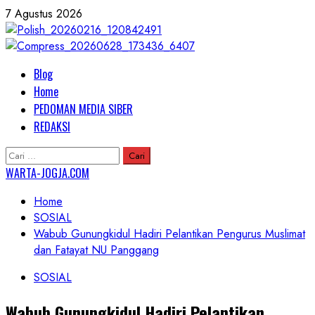
Skip
7 Agustus 2026
to
content
Primary
Blog
Menu
Home
PEDOMAN MEDIA SIBER
REDAKSI
Cari
untuk:
WARTA-JOGJA.COM
Home
SOSIAL
Wabub Gunungkidul Hadiri Pelantikan Pengurus Muslimat
dan Fatayat NU Panggang
SOSIAL
Wabub Gunungkidul Hadiri Pelantikan