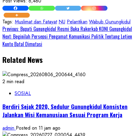
Post Views:
6,480
Tags:
Muslimat dan Fatayat
NU
Pelantikan
Wabub Gunungkidul
Continue
Previous:
Bupati Gunungkidul Resmi Buka Rakerkab KONI Gunungkidul
Next:
Beginilah Persepsi Pengamat Komunikasi Politik Tentang Letjen
Reading
Kunto Batal Dimutasi
Related News
2 min read
SOSIAL
Berdiri Sejak 2020, Sedulur Gunungkidul Konsisten
Jalankan Misi Kemanusiaan Sesuai Program Kerja
admin
Posted on 11 jam ago