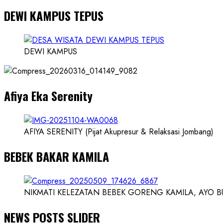
more
DEWI KAMPUS TEPUS
about
Founder
Konsep
Karnus
DEWI KAMPUS
dan
Dokter
dan
Afiya Eka Serenity
Ilmuwan
AFIYA SERENITY (Pijat Akupresur & Relaksasi Jombang)
BEBEK BAKAR KAMILA
NIKMATI KELEZATAN BEBEK GORENG KAMILA, AYO BUK
NEWS POSTS SLIDER