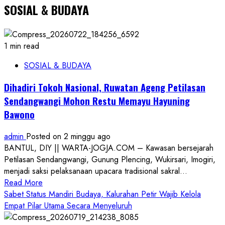
SOSIAL & BUDAYA
1 min read
SOSIAL & BUDAYA
Dihadiri Tokoh Nasional, Ruwatan Ageng Petilasan
Sendangwangi Mohon Restu Memayu Hayuning
Bawono
admin
Posted on 2 minggu ago
BANTUL, DIY || WARTA-JOGJA.COM – Kawasan bersejarah
Petilasan Sendangwangi, Gunung Plencing, Wukirsari, Imogiri,
menjadi saksi pelaksanaan upacara tradisional sakral...
Read
Read More
more
Sabet Status Mandiri Budaya, Kalurahan Petir Wajib Kelola
about
Empat Pilar Utama Secara Menyeluruh
Dihadiri