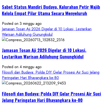
Tokoh
Sabet Status Mandiri Budaya, Kalurahan Petir Wajib
Nasional,
Ruwatan
Kelola Empat Pilar Utama Secara Menyeluruh
Ageng
Petilasan
Posted on 3 minggu ago
Sendangwangi
Jamasan Tosan Aji 2026 Digelar di 10 Lokasi, Lestarikan
Mohon
Warisan Adiluhung Gunungkidul
Restu
Memayu
Jamasan Tosan Aji 2026 Digelar di 10 Lokasi,
Hayuning
Bawono
Lestarikan Warisan Adiluhung Gunungkidul
Posted on 4 minggu ago
Filosofi dan Budaya: Polda DIY Gelar Prosesi Air Suci Jelang
Peringatan Hari Bhayangkara ke-80
Filosofi dan Budaya: Polda DIY Gelar Prosesi Air Suci
Jelang Peringatan Hari Bhayangkara ke-80