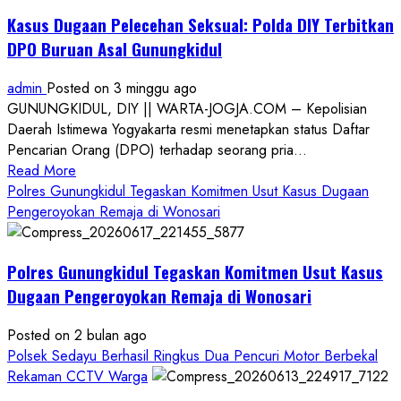
Kasus Dugaan Pelecehan Seksual: Polda DIY Terbitkan
DPO Buruan Asal Gunungkidul
admin
Posted on 3 minggu ago
GUNUNGKIDUL, DIY || WARTA-JOGJA.COM – Kepolisian
Daerah Istimewa Yogyakarta resmi menetapkan status Daftar
Pencarian Orang (DPO) terhadap seorang pria...
Read
Read More
more
Polres Gunungkidul Tegaskan Komitmen Usut Kasus Dugaan
about
Pengeroyokan Remaja di Wonosari
Kasus
Dugaan
Polres Gunungkidul Tegaskan Komitmen Usut Kasus
Pelecehan
Seksual:
Dugaan Pengeroyokan Remaja di Wonosari
Polda
DIY
Posted on 2 bulan ago
Terbitkan
Polsek Sedayu Berhasil Ringkus Dua Pencuri Motor Berbekal
DPO
Rekaman CCTV Warga
Buruan