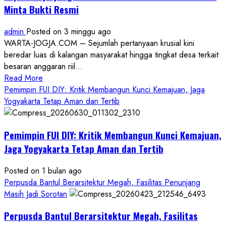
Minta Bukti Resmi
admin
Posted on 3 minggu ago
WARTA-JOGJA.COM – Sejumlah pertanyaan krusial kini
beredar luas di kalangan masyarakat hingga tingkat desa terkait
besaran anggaran riil...
Read
Read More
more
Pemimpin FUI DIY: Kritik Membangun Kunci Kemajuan, Jaga
about
Yogyakarta Tetap Aman dan Tertib
Anggaran
Gedung
Pemimpin FUI DIY: Kritik Membangun Kunci Kemajuan,
KDMP
Rp1,6
Jaga Yogyakarta Tetap Aman dan Tertib
Miliar,
Diduga
Posted on 1 bulan ago
Hanya
Perpusda Bantul Berarsitektur Megah, Fasilitas Penunjang
Separuhnya
Masih Jadi Sorotan
yang
Perpusda Bantul Berarsitektur Megah, Fasilitas
Cair