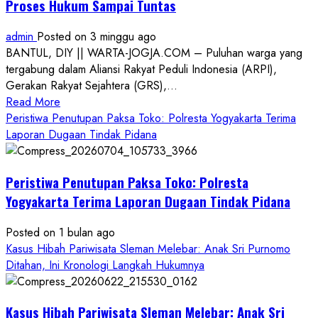
Proses Hukum Sampai Tuntas
admin
Posted on 3 minggu ago
BANTUL, DIY || WARTA-JOGJA.COM – Puluhan warga yang
tergabung dalam Aliansi Rakyat Peduli Indonesia (ARPI),
Gerakan Rakyat Sejahtera (GRS),...
Read
Read More
more
Peristiwa Penutupan Paksa Toko: Polresta Yogyakarta Terima
about
Laporan Dugaan Tindak Pidana
Kasus
Pelecehan
Peristiwa Penutupan Paksa Toko: Polresta
Anak
di
Yogyakarta Terima Laporan Dugaan Tindak Pidana
Bantul:
Aliansi
Posted on 1 bulan ago
Janji
Kasus Hibah Pariwisata Sleman Melebar: Anak Sri Purnomo
Kawal
Ditahan, Ini Kronologi Langkah Hukumnya
Proses
Hukum
Kasus Hibah Pariwisata Sleman Melebar: Anak Sri
Sampai