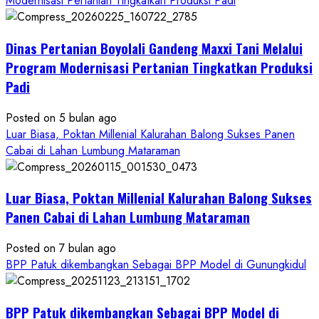
Modernisasi Pertanian Tingkatkan Produksi Padi
Dinas
Pertanian
Dinas Pertanian Boyolali Gandeng Maxxi Tani Melalui
Boyolali
Gelar
Program Modernisasi Pertanian Tingkatkan Produksi
Pelatihan
Padi
Budidaya
Singkong
Posted on 5 bulan ago
Wujudkan
Luar Biasa, Poktan Millenial Kalurahan Balong Sukses Panen
Ketahanan
Cabai di Lahan Lumbung Mataraman
Pangan
Kesejahteraan
Petani
Luar Biasa, Poktan Millenial Kalurahan Balong Sukses
Panen Cabai di Lahan Lumbung Mataraman
Posted on 7 bulan ago
BPP Patuk dikembangkan Sebagai BPP Model di Gunungkidul
BPP Patuk dikembangkan Sebagai BPP Model di