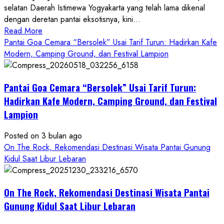
selatan Daerah Istimewa Yogyakarta yang telah lama dikenal
dengan deretan pantai eksotisnya, kini...
Read
Read More
more
Pantai Goa Cemara “Bersolek” Usai Tarif Turun: Hadirkan Kafe
about
Modern, Camping Ground, dan Festival Lampion
ON
THE
Pantai Goa Cemara “Bersolek” Usai Tarif Turun:
ROCK
Gunungkidul
Hadirkan Kafe Modern, Camping Ground, dan Festival
Hadirkan
Lampion
Konsep
Baru,
Posted on 3 bulan ago
Padukan
On The Rock, Rekomendasi Destinasi Wisata Pantai Gunung
Keindahan
Kidul Saat Libur Lebaran
Alam
dan
Wisata
On The Rock, Rekomendasi Destinasi Wisata Pantai
Kekinian
Gunung Kidul Saat Libur Lebaran