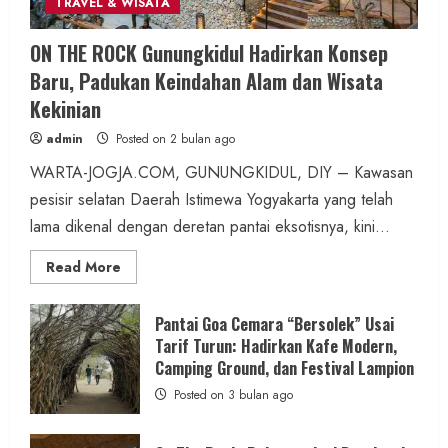
TRAVEL & WISATA
Berita KUA Sewon Bantul DIY
ON THE ROCK Gunungkidul Hadirkan Konsep
KUA Sewon Lakukan Penataan Organisasi,
Baru, Padukan Keindahan Alam dan Wisata
Jaga Layanan Tetap Optimal
Kekinian
Pascapenugasan Pegawai
admin
Posted on 2 bulan ago
admin
Posted on 18 jam ago
WARTA-JOGJA.COM, GUNUNGKIDUL, DIY – Kawasan
pesisir selatan Daerah Istimewa Yogyakarta yang telah
2 min read
lama dikenal dengan deretan pantai eksotisnya, kini...
Read
Read More
more
about
ON
Berita Daerah
SOSIAL
THE
Pantai Goa Cemara “Bersolek” Usai
ROCK
Di Tengah Kemarau Panjang dan Kendala
Tarif Turun: Hadirkan Kafe Modern,
Gunungkidul
Hadirkan
Camping Ground, dan Festival Lampion
PDAM, Aksi Sosial Wartajogja dan Donatur
Konsep
Baru,
Posted on 3 bulan ago
Penuhi Kebutuhan Air Warga
Padukan
Keindahan
Alam
admin
Posted on 18 jam ago
dan