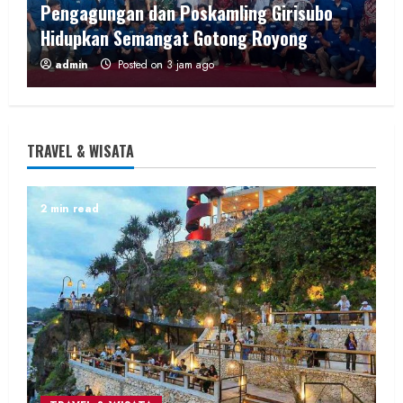
Pengagungan dan Poskamling Girisubo
Hidupkan Semangat Gotong Royong
admin
Posted on 3 jam ago
2 min read
TRAVEL & WISATA
Berita KUA Semugih, DIY
2 min read
Penyuluh KUA Pengasih Tegaskan
Pentingnya Pola Asuh dan Lingkungan
Anak di Pengajian SD N Kutogiri
admin
Posted on 13 jam ago
1 min read