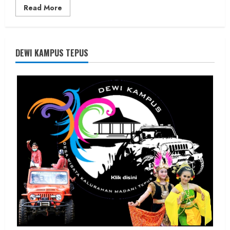
Read
Read More
more
about
Founder
Konsep
Karnus
dan
DEWI KAMPUS TEPUS
Dokter
dan
Ilmuwan