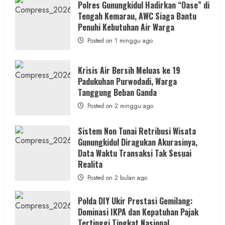
Penipuan
Polres Gunungkidul Hadirkan “Oase” di
Masuk
Tengah Kemarau, AWC Siaga Bantu
Kerja
RSUD
Penuhi Kebutuhan Air Warga
Wonosari
Seret
Posted on 1 minggu ago
Oknum
Wartawan
Krisis Air Bersih Meluas ke 19
Padukuhan Purwodadi, Warga
Tanggung Beban Ganda
Posted on 2 minggu ago
Sistem Non Tunai Retribusi Wisata
Gunungkidul Diragukan Akurasinya,
Data Waktu Transaksi Tak Sesuai
Realita
Posted on 2 bulan ago
Polda DIY Ukir Prestasi Gemilang:
Dominasi IKPA dan Kepatuhan Pajak
Tertinggi Tingkat Nasional