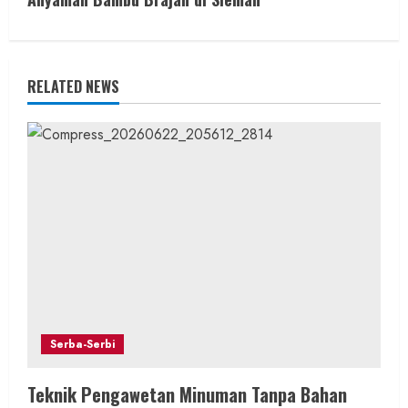
n
u
e
RELATED NEWS
R
e
a
d
i
n
Serba-Serbi
g
Teknik Pengawetan Minuman Tanpa Bahan