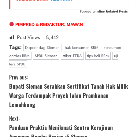
Powered by
Inline Related Posts
PIMPRED & REDAKTUR: MAWAN
Post Views:
8,442
Tags:
Disperindag Sleman
hak konsumen BBM
konsumen
cerdas BBM
SPBU Sleman
stiker TERA
tips beli BBM
uji
tera SPBU
C
Previous:
Bupati Sleman Serahkan Sertifikat Tanah Hak Milik
o
Warga Terdampak Proyek Jalan Prambanan –
n
Lemahbang
t
Next:
i
Panduan Praktis Menikmati Sentra Kerajinan
Anyaman Bambu Brajan di Sleman