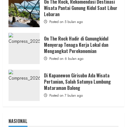
On The Rock, Rekomendasi Destinasi
Wisata
Wisata Pantai Gunung Kidul Saat Libur
Kekinian
2 min read
Lebaran
Posted on 5 bulan ago
On The Rock Hadir di Gunungkidul
Berita Daerah
Kesehatan
Menyerap Tenaga Kerja Lokal dan
ASI Lancar, Ibu Tenang: RSUD Wonosari dan
Mengangkat Perekonomian
Puskesmas Wonosari II Sediakan
Posted on 6 bulan ago
Pendampingan Lengkap
admin
Posted on 19 jam ago
Di Kapanewon Girisubo Ada Wisata
Pertanian, Salah Satunya Lumbung
Mataraman Balong
Posted on 7 bulan ago
NASIONAL