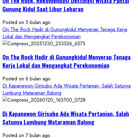
On The Rock, Rekomendasi Destinasi Wisata Pantai
Kekinian
Gunung Kidul Saat Libur Lebaran
Posted on 5 bulan ago
On The Rock Hadir di Gunungkidul Menyerap Tenaga Kerja
Lokal dan Mengangkat Perekonomian
On The Rock Hadir di Gunungkidul Menyerap Tenaga
Kerja Lokal dan Mengangkat Perekonomian
Posted on 6 bulan ago
Di Kapanewon Girisubo Ada Wisata Pertanian, Salah Satunya
Lumbung Mataraman Balong
Di Kapanewon Girisubo Ada Wisata Pertanian, Salah
Satunya Lumbung Mataraman Balong
Posted on 7 bulan ago