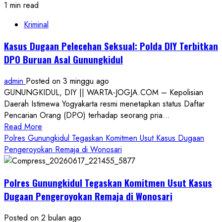
1 min read
Kriminal
Kasus Dugaan Pelecehan Seksual: Polda DIY Terbitkan
DPO Buruan Asal Gunungkidul
admin
Posted on 3 minggu ago
GUNUNGKIDUL, DIY || WARTA-JOGJA.COM – Kepolisian
Daerah Istimewa Yogyakarta resmi menetapkan status Daftar
Pencarian Orang (DPO) terhadap seorang pria...
Read
Read More
more
Polres Gunungkidul Tegaskan Komitmen Usut Kasus Dugaan
about
Pengeroyokan Remaja di Wonosari
Kasus
Dugaan
Polres Gunungkidul Tegaskan Komitmen Usut Kasus
Pelecehan
Seksual:
Dugaan Pengeroyokan Remaja di Wonosari
Polda
DIY
Posted on 2 bulan ago