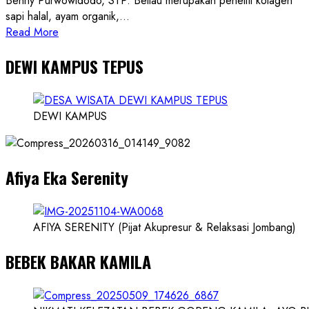
Benny Purwowidodo, STP. Beliau merupakan peneliti kolagen
sapi halal, ayam organik,...
Read
Read More
more
DEWI KAMPUS TEPUS
about
Founder
Konsep
Karnus
DEWI KAMPUS
dan
Dokter
dan
Afiya Eka Serenity
Ilmuwan
AFIYA SERENITY (Pijat Akupresur & Relaksasi Jombang)
BEBEK BAKAR KAMILA