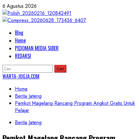
Skip
6 Agustus 2026
to
content
Primary
Blog
Menu
Home
PEDOMAN MEDIA SIBER
REDAKSI
Cari
untuk:
WARTA-JOGJA.COM
Home
Berita Jateng
Pemkot Magelang Rancang Program Angkot Gratis Untuk
Pelajar
Berita Jateng
Pemkot Magelang Rancang Program