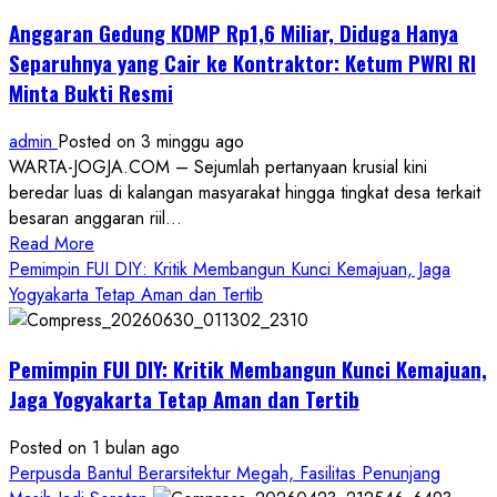
Anggaran Gedung KDMP Rp1,6 Miliar, Diduga Hanya
Separuhnya yang Cair ke Kontraktor: Ketum PWRI RI
Minta Bukti Resmi
admin
Posted on 3 minggu ago
WARTA-JOGJA.COM – Sejumlah pertanyaan krusial kini
beredar luas di kalangan masyarakat hingga tingkat desa terkait
besaran anggaran riil...
Read
Read More
more
Pemimpin FUI DIY: Kritik Membangun Kunci Kemajuan, Jaga
about
Yogyakarta Tetap Aman dan Tertib
Anggaran
Gedung
Pemimpin FUI DIY: Kritik Membangun Kunci Kemajuan,
KDMP
Rp1,6
Jaga Yogyakarta Tetap Aman dan Tertib
Miliar,
Diduga
Posted on 1 bulan ago
Hanya
Perpusda Bantul Berarsitektur Megah, Fasilitas Penunjang