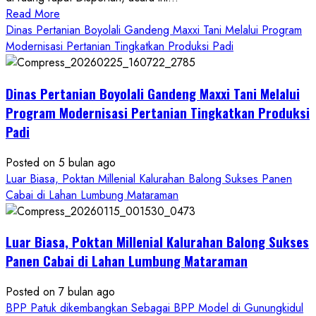
Read
Read More
more
Dinas Pertanian Boyolali Gandeng Maxxi Tani Melalui Program
about
Modernisasi Pertanian Tingkatkan Produksi Padi
Dinas
Pertanian
Dinas Pertanian Boyolali Gandeng Maxxi Tani Melalui
Boyolali
Gelar
Program Modernisasi Pertanian Tingkatkan Produksi
Pelatihan
Padi
Budidaya
Singkong
Posted on 5 bulan ago
Wujudkan
Luar Biasa, Poktan Millenial Kalurahan Balong Sukses Panen
Ketahanan
Cabai di Lahan Lumbung Mataraman
Pangan
Kesejahteraan
Petani
Luar Biasa, Poktan Millenial Kalurahan Balong Sukses
Panen Cabai di Lahan Lumbung Mataraman
Posted on 7 bulan ago
BPP Patuk dikembangkan Sebagai BPP Model di Gunungkidul