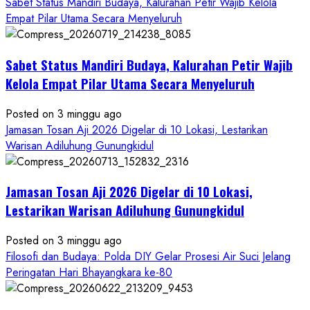
more
Sabet Status Mandiri Budaya, Kalurahan Petir Wajib Kelola
about
Empat Pilar Utama Secara Menyeluruh
Dihadiri
Tokoh
Sabet Status Mandiri Budaya, Kalurahan Petir Wajib
Nasional,
Ruwatan
Kelola Empat Pilar Utama Secara Menyeluruh
Ageng
Petilasan
Posted on 3 minggu ago
Sendangwangi
Jamasan Tosan Aji 2026 Digelar di 10 Lokasi, Lestarikan
Mohon
Warisan Adiluhung Gunungkidul
Restu
Memayu
Jamasan Tosan Aji 2026 Digelar di 10 Lokasi,
Hayuning
Bawono
Lestarikan Warisan Adiluhung Gunungkidul
Posted on 3 minggu ago
Filosofi dan Budaya: Polda DIY Gelar Prosesi Air Suci Jelang
Peringatan Hari Bhayangkara ke-80