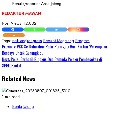
Penulis/reporter Area Jateng
REDAKTUR MAWAN
Post Views:
12,002
Tags:
naik angkot gratis
Pemkot Magelang
Program
Continue
Previous:
PKK Se-Kalurahan Petir Peringati Hari Kartini ‘Perempuan
Berdaya Untuk Gunungkidul’
Reading
Next:
Polisi Berhasil Ringkus Dua Pemuda Pelaku Pembacokan di
SPBU Bantul
Related News
1 min read
Berita Jateng