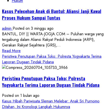
Hukum
Kasus Pelecehan Anak di Bantul: Aliansi Janji Kawal
Proses Hukum Sampai Tuntas
admin
Posted on 3 minggu ago
BANTUL, DIY || WARTA-JOGJA.COM – Puluhan warga yang
tergabung dalam Aliansi Rakyat Peduli Indonesia (ARPI),
Gerakan Rakyat Sejahtera (GRS),...
Read
Read More
more
Peristiwa Penutupan Paksa Toko: Polresta Yogyakarta Terima
about
Laporan Dugaan Tindak Pidana
Kasus
Pelecehan
Peristiwa Penutupan Paksa Toko: Polresta
Anak
di
Yogyakarta Terima Laporan Dugaan Tindak Pidana
Bantul:
Aliansi
Posted on 1 bulan ago
Janji
Kasus Hibah Pariwisata Sleman Melebar: Anak Sri Purnomo
Kawal
Ditahan, Ini Kronologi Langkah Hukumnya