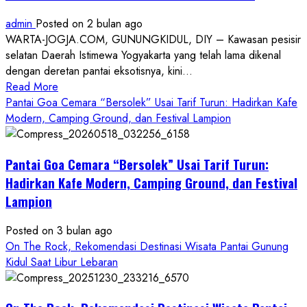
admin
Posted on 2 bulan ago
WARTA-JOGJA.COM, GUNUNGKIDUL, DIY – Kawasan pesisir
selatan Daerah Istimewa Yogyakarta yang telah lama dikenal
dengan deretan pantai eksotisnya, kini...
Read
Read More
more
Pantai Goa Cemara “Bersolek” Usai Tarif Turun: Hadirkan Kafe
about
Modern, Camping Ground, dan Festival Lampion
ON
THE
Pantai Goa Cemara “Bersolek” Usai Tarif Turun:
ROCK
Gunungkidul
Hadirkan Kafe Modern, Camping Ground, dan Festival
Hadirkan
Lampion
Konsep
Baru,
Posted on 3 bulan ago
Padukan
On The Rock, Rekomendasi Destinasi Wisata Pantai Gunung
Keindahan
Kidul Saat Libur Lebaran
Alam
dan
Wisata