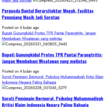
Separuhnya
Masih Jadi Sorotan
yang
Perpusda Bantul Berarsitektur Megah, Fasilitas
Cair
ke
Penunjang Masih Jadi Sorotan
Kontraktor:
Posted on 4 bulan ago
Ketum
Bupati Gunungkidul Protes TPR Pantai Parangtritis: Jangan
PWRI
Membebani Wisatawan yang melintas
RI
Minta
Bukti
Bupati Gunungkidul Protes TPR Pantai Parangtritis:
Resmi
Jangan Membebani Wisatawan yang melintas
Posted on 4 bulan ago
Soroti Pemimpin Bermoral, Psikolog Muhammadiyah Kritisi Klaim
Indonesia Negara Paling Bahagia
Soroti Pemimpin Bermoral, Psikolog Muhammadiyah
Kritisi Klaim Indonesia Negara Paling Bahagia