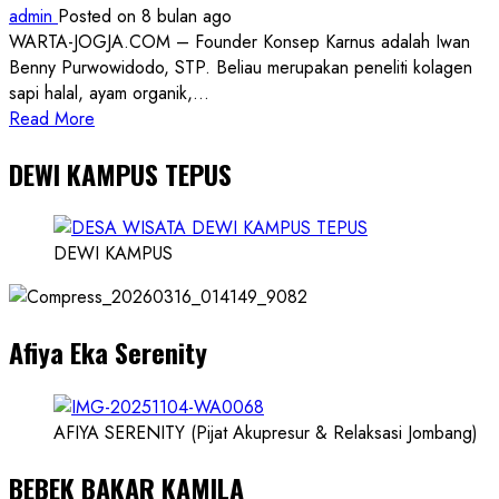
admin
Posted on 8 bulan ago
WARTA-JOGJA.COM – Founder Konsep Karnus adalah Iwan
Benny Purwowidodo, STP. Beliau merupakan peneliti kolagen
sapi halal, ayam organik,...
Read
Read More
more
DEWI KAMPUS TEPUS
about
Founder
Konsep
Karnus
DEWI KAMPUS
dan
Dokter
dan
Afiya Eka Serenity
Ilmuwan
AFIYA SERENITY (Pijat Akupresur & Relaksasi Jombang)
BEBEK BAKAR KAMILA