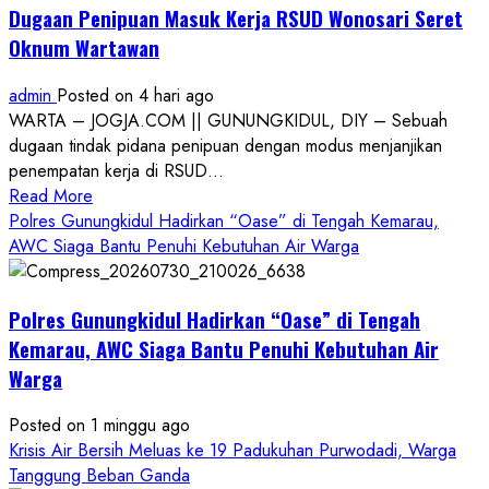
Dugaan Penipuan Masuk Kerja RSUD Wonosari Seret
Oknum Wartawan
admin
Posted on 4 hari ago
WARTA – JOGJA.COM || GUNUNGKIDUL, DIY – Sebuah
dugaan tindak pidana penipuan dengan modus menjanjikan
penempatan kerja di RSUD...
Read
Read More
more
Polres Gunungkidul Hadirkan “Oase” di Tengah Kemarau,
about
AWC Siaga Bantu Penuhi Kebutuhan Air Warga
Dugaan
Penipuan
Polres Gunungkidul Hadirkan “Oase” di Tengah
Masuk
Kerja
Kemarau, AWC Siaga Bantu Penuhi Kebutuhan Air
RSUD
Warga
Wonosari
Seret
Posted on 1 minggu ago
Oknum
Krisis Air Bersih Meluas ke 19 Padukuhan Purwodadi, Warga
Wartawan
Tanggung Beban Ganda