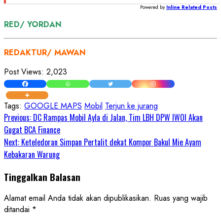
Powered by
Inline Related Posts
RED/ YORDAN
REDAKTUR/ MAWAN
Post Views:
2,023
Tags:
GOOGLE MAPS
Mobil
Terjun ke jurang
Continue
Previous:
DC Rampas Mobil Ayla di Jalan, Tim LBH DPW IWOI Akan
Gugat BCA Finance
Reading
Next:
Keteledoran Simpan Pertalit dekat Kompor Bakul Mie Ayam
Kebakaran Warung
Tinggalkan Balasan
Alamat email Anda tidak akan dipublikasikan.
Ruas yang wajib
ditandai
*