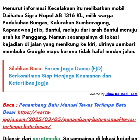
Menurut informasi Kecelakaan itu melibatkan mobil
Daihatsu Sigra Nopol AB 1316 KL, milik warga
Padukuhan Bungas, Kalurahan Sumberagung,
Kapanewon Jetis, Bantul, melaju dari arah Bantul menuju
arah ke Panggang. Namun sesampainya di lokasi
kejadian di jalan yang menikung ke kiri, dirinya sembari
membuka Google maps karena tidak hafal medan jalan.
Silahkan Baca
Forum Jogja Damai (FJD)
Berkomitmen Siap Menjaga Keamanan dan
Ketertiban Jogja
Powered by
Inline Related Posts
Baca :
Penambang Batu Manual Tewas Tertimpa Batu
Besar
https://warta-
jogja.com/2025/03/05/penambang-batu-manual-tewas-
tertimpa-batu-besar/
Dilansir dari
sorotmedia
, Sesampainya di lokasi kejadian