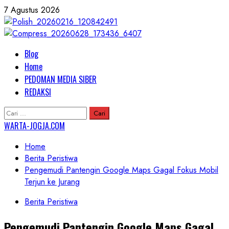
Skip
7 Agustus 2026
to
content
Primary
Blog
Menu
Home
PEDOMAN MEDIA SIBER
REDAKSI
Cari
untuk:
WARTA-JOGJA.COM
Home
Berita Peristiwa
Pengemudi Pantengin Google Maps Gagal Fokus Mobil
Terjun ke Jurang
Berita Peristiwa
Pengemudi Pantengin Google Maps Gagal