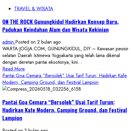
TRAVEL & WISATA
ON THE ROCK Gunungkidul Hadirkan Konsep Baru,
Padukan Keindahan Alam dan Wisata Kekinian
admin
Posted on 2 bulan ago
WARTA-JOGJA.COM, GUNUNGKIDUL, DIY – Kawasan pesisir
selatan Daerah Istimewa Yogyakarta yang telah lama dikenal
dengan deretan pantai eksotisnya, kini...
Read
Read More
more
Pantai Goa Cemara “Bersolek” Usai Tarif Turun: Hadirkan Kafe
about
Modern, Camping Ground, dan Festival Lampion
ON
THE
Pantai Goa Cemara “Bersolek” Usai Tarif Turun:
ROCK
Gunungkidul
Hadirkan Kafe Modern, Camping Ground, dan Festival
Hadirkan
Lampion
Konsep
Baru,
Posted on 3 bulan ago