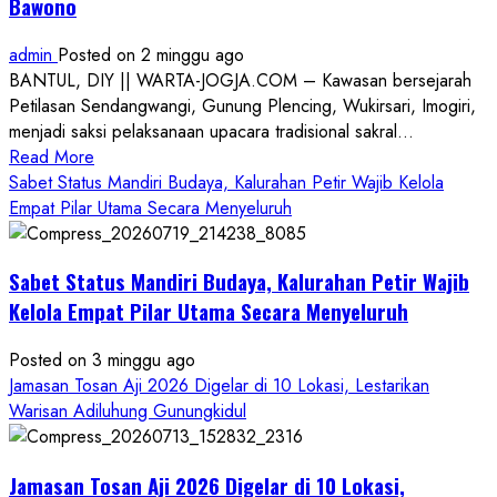
Bawono
admin
Posted on 2 minggu ago
BANTUL, DIY || WARTA-JOGJA.COM – Kawasan bersejarah
Petilasan Sendangwangi, Gunung Plencing, Wukirsari, Imogiri,
menjadi saksi pelaksanaan upacara tradisional sakral...
Read
Read More
more
Sabet Status Mandiri Budaya, Kalurahan Petir Wajib Kelola
about
Empat Pilar Utama Secara Menyeluruh
Dihadiri
Tokoh
Sabet Status Mandiri Budaya, Kalurahan Petir Wajib
Nasional,
Ruwatan
Kelola Empat Pilar Utama Secara Menyeluruh
Ageng
Petilasan
Posted on 3 minggu ago
Sendangwangi
Jamasan Tosan Aji 2026 Digelar di 10 Lokasi, Lestarikan
Mohon
Warisan Adiluhung Gunungkidul
Restu
Memayu
Jamasan Tosan Aji 2026 Digelar di 10 Lokasi,
Hayuning