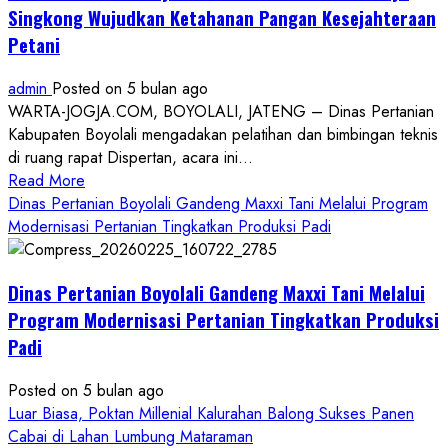
Singkong Wujudkan Ketahanan Pangan Kesejahteraan
Petani
admin
Posted on 5 bulan ago
WARTA-JOGJA.COM, BOYOLALI, JATENG – Dinas Pertanian
Kabupaten Boyolali mengadakan pelatihan dan bimbingan teknis
di ruang rapat Dispertan, acara ini...
Read
Read More
more
Dinas Pertanian Boyolali Gandeng Maxxi Tani Melalui Program
about
Modernisasi Pertanian Tingkatkan Produksi Padi
Dinas
Pertanian
Dinas Pertanian Boyolali Gandeng Maxxi Tani Melalui
Boyolali
Gelar
Program Modernisasi Pertanian Tingkatkan Produksi
Pelatihan
Padi
Budidaya
Singkong
Posted on 5 bulan ago
Wujudkan
Luar Biasa, Poktan Millenial Kalurahan Balong Sukses Panen
Ketahanan
Cabai di Lahan Lumbung Mataraman