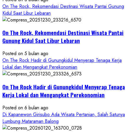
Padukan
On The Rock, Rekomendasi Destinasi Wisata Pantai Gunung
Keindahan
Kidul Saat Libur Lebaran
Alam
dan
Wisata
On The Rock, Rekomendasi Destinasi Wisata Pantai
Kekinian
Gunung Kidul Saat Libur Lebaran
Posted on 5 bulan ago
On The Rock Hadir di Gunungkidul Menyerap Tenaga Kerja
Lokal dan Mengangkat Perekonomian
On The Rock Hadir di Gunungkidul Menyerap Tenaga
Kerja Lokal dan Mengangkat Perekonomian
Posted on 6 bulan ago
Di Kapanewon Girisubo Ada Wisata Pertanian, Salah Satunya
Lumbung Mataraman Balong