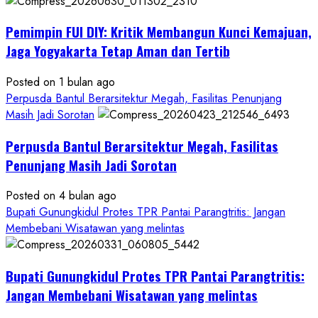
Anggaran
Gedung
Pemimpin FUI DIY: Kritik Membangun Kunci Kemajuan,
KDMP
Rp1,6
Jaga Yogyakarta Tetap Aman dan Tertib
Miliar,
Diduga
Posted on 1 bulan ago
Hanya
Perpusda Bantul Berarsitektur Megah, Fasilitas Penunjang
Separuhnya
Masih Jadi Sorotan
yang
Perpusda Bantul Berarsitektur Megah, Fasilitas
Cair
ke
Penunjang Masih Jadi Sorotan
Kontraktor:
Posted on 4 bulan ago
Ketum
Bupati Gunungkidul Protes TPR Pantai Parangtritis: Jangan
PWRI
Membebani Wisatawan yang melintas
RI
Minta
Bukti
Bupati Gunungkidul Protes TPR Pantai Parangtritis:
Resmi
Jangan Membebani Wisatawan yang melintas