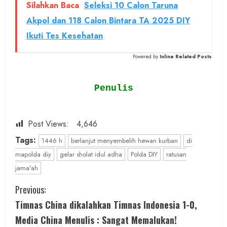
Silahkan Baca
Seleksi 10 Calon Taruna
Akpol dan 118 Calon Bintara TA 2025 DIY
Ikuti Tes Kesehatan
Powered by
Inline Related Posts
Penulis
Post Views:
4,646
Tags:
1446 h
berlanjut menyembelih hewan kurban
di
mapolda diy
gelar sholat idul adha
Polda DIY
ratusan
jama'ah
C
Previous:
Timnas China dikalahkan Timnas Indonesia 1-0,
o
Media China Menulis : Sangat Memalukan!