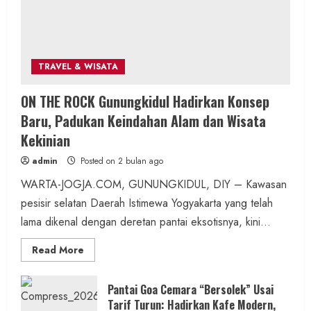
2 min read
TRAVEL & WISATA
Berita KUA Semugih, DIY
ON THE ROCK Gunungkidul Hadirkan Konsep
Keutamaan Sholawat dan Kunci Hidup
Baru, Padukan Keindahan Alam dan Wisata
Tenang Jadi Materi Utama Pengajian
Kekinian
Aparat Margosari
admin
Posted on 2 bulan ago
admin
Posted on 7 jam ago
WARTA-JOGJA.COM, GUNUNGKIDUL, DIY – Kawasan
pesisir selatan Daerah Istimewa Yogyakarta yang telah
1 min read
lama dikenal dengan deretan pantai eksotisnya, kini...
Read
Read More
more
about
ON
Berita Jateng
THE
Pantai Goa Cemara “Bersolek” Usai
ROCK
Kebakaran Hanguskan Kantin dan Gudang
Tarif Turun: Hadirkan Kafe Modern,
Gunungkidul