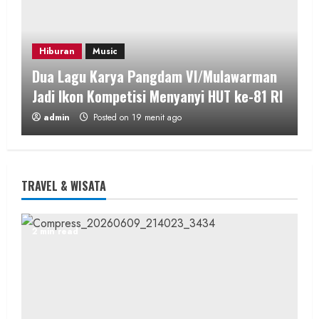
Hiburan
Music
Dua Lagu Karya Pangdam VI/Mulawarman
Jadi Ikon Kompetisi Menyanyi HUT ke-81 RI
admin
Posted on 19 menit ago
2 min read
TRAVEL & WISATA
Wisata & Budaya
Bersama Bupati Gunungkidul Antusiasme
2 min read
Warga Warnai Kirab Budaya Sadranan
Mbah Jobeh yang Kini Resmi Sandang
Status Kalurahan Mandiri Budaya
admin
Posted on 6 jam ago