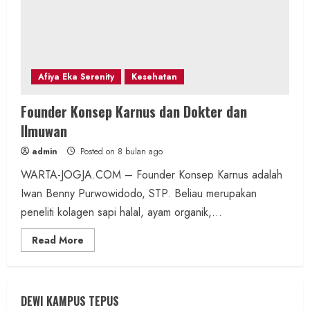
Afiya Eka Serenity
Kesehatan
Founder Konsep Karnus dan Dokter dan
Ilmuwan
admin
Posted on 8 bulan ago
WARTA-JOGJA.COM – Founder Konsep Karnus adalah
Iwan Benny Purwowidodo, STP. Beliau merupakan
peneliti kolagen sapi halal, ayam organik,...
Read
Read More
more
about
Founder
Konsep
Karnus
dan
DEWI KAMPUS TEPUS
Dokter