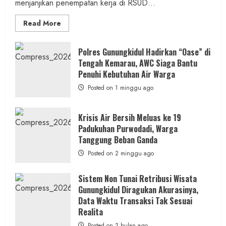
menjanjikan penempatan kerja di RSUD...
Read
Read More
more
about
Dugaan
Penipuan
Polres Gunungkidul Hadirkan “Oase” di
Masuk
Tengah Kemarau, AWC Siaga Bantu
Kerja
RSUD
Penuhi Kebutuhan Air Warga
Wonosari
Seret
Posted on 1 minggu ago
Oknum
Wartawan
Krisis Air Bersih Meluas ke 19
Padukuhan Purwodadi, Warga
Tanggung Beban Ganda
Posted on 2 minggu ago
Sistem Non Tunai Retribusi Wisata
Gunungkidul Diragukan Akurasinya,
Data Waktu Transaksi Tak Sesuai
Realita
Posted on 2 bulan ago