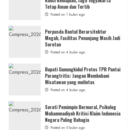
Kunci Kemajuan, Jaga Yogyakarta
Rp1,6
Miliar,
Tetap Aman dan Tertib
Diduga
Hanya
Posted on 1 bulan ago
Separuhnya
yang
Cair
ke
Perpusda Bantul Berarsitektur
Kontraktor:
Megah, Fasilitas Penunjang Masih Jadi
Ketum
PWRI
Sorotan
RI
Minta
Posted on 4 bulan ago
Bukti
Resmi
Bupati Gunungkidul Protes TPR Pantai
Parangtritis: Jangan Membebani
Wisatawan yang melintas
Posted on 4 bulan ago
Soroti Pemimpin Bermoral, Psikolog
Muhammadiyah Kritisi Klaim Indonesia
Negara Paling Bahagia
Posted on 5 bulan ago