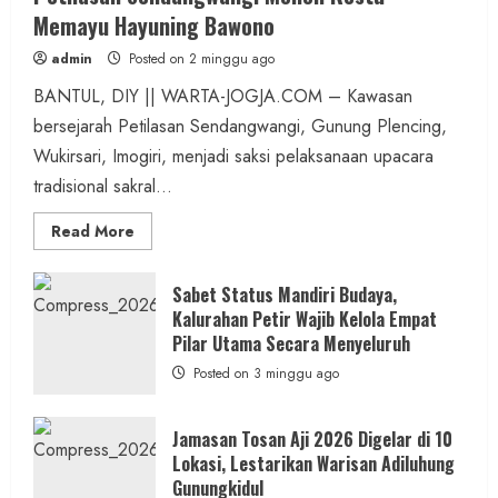
Memayu Hayuning Bawono
admin
Posted on 2 minggu ago
BANTUL, DIY || WARTA-JOGJA.COM – Kawasan
bersejarah Petilasan Sendangwangi, Gunung Plencing,
Wukirsari, Imogiri, menjadi saksi pelaksanaan upacara
tradisional sakral...
Read
Read More
more
about
Dihadiri
Tokoh
Sabet Status Mandiri Budaya,
Nasional,
Kalurahan Petir Wajib Kelola Empat
Ruwatan
Ageng
Pilar Utama Secara Menyeluruh
Petilasan
Sendangwangi
Posted on 3 minggu ago
Mohon
Restu
Memayu
Hayuning
Jamasan Tosan Aji 2026 Digelar di 10
Bawono
Lokasi, Lestarikan Warisan Adiluhung
Gunungkidul