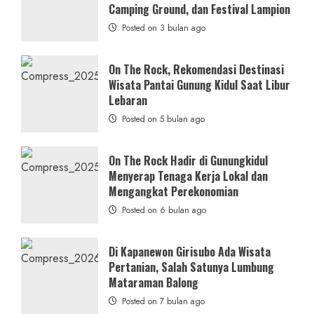
Hadirkan
Camping Ground, dan Festival Lampion
SD Negeri 1 Jerukan, Polsek Juwangi
Konsep
Baru,
Posted on 3 bulan ago
Lakukan Olah TKP
Padukan
Keindahan
Alam
admin
Posted on 14 jam ago
dan
On The Rock, Rekomendasi Destinasi
Wisata
Wisata Pantai Gunung Kidul Saat Libur
Kekinian
1 min read
Lebaran
Posted on 5 bulan ago
On The Rock Hadir di Gunungkidul
Berita Daerah
Menyerap Tenaga Kerja Lokal dan
Lomba Pengagungan Kalurahan Balong:
Mengangkat Perekonomian
Merayakan HUT ke-81 RI untuk
Posted on 6 bulan ago
Memperkokoh Persatuan dan Nasionalisme
admin
Posted on 15 jam ago
Di Kapanewon Girisubo Ada Wisata
Pertanian, Salah Satunya Lumbung
Mataraman Balong
Posted on 7 bulan ago