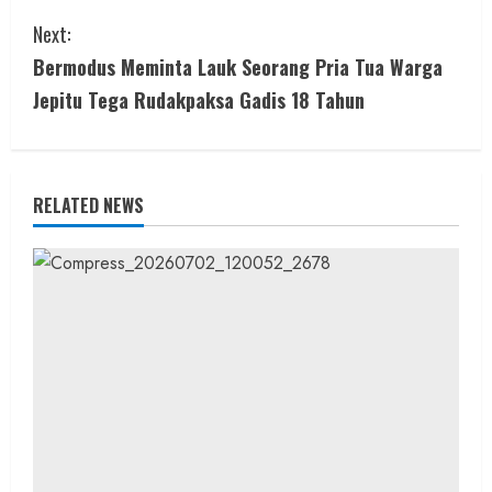
n
Next:
t
Bermodus Meminta Lauk Seorang Pria Tua Warga
i
Jepitu Tega Rudakpaksa Gadis 18 Tahun
n
u
RELATED NEWS
e
R
e
a
d
i