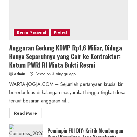
Berita Nasional
Protest
Anggaran Gedung KDMP Rp1,6 Miliar, Diduga
Hanya Separuhnya yang Cair ke Kontraktor:
Ketum PWRI RI Minta Bukti Resmi
admin
Posted on 3 minggu ago
WARTA-JOGJA.COM – Sejumlah pertanyaan krusial kini
beredar luas di kalangan masyarakat hingga tingkat desa
terkait besaran anggaran riil...
Read
Read More
more
about
Anggaran
Gedung
Pemimpin FUI DIY: Kritik Membangun
KDMP