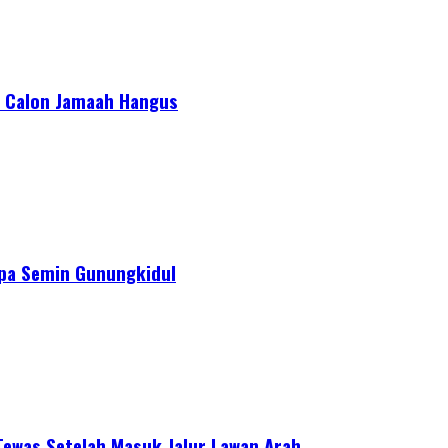
or Calon Jamaah Hangus
apa Semin Gunungkidul
ewas Setelah Masuk Jalur Lawan Arah