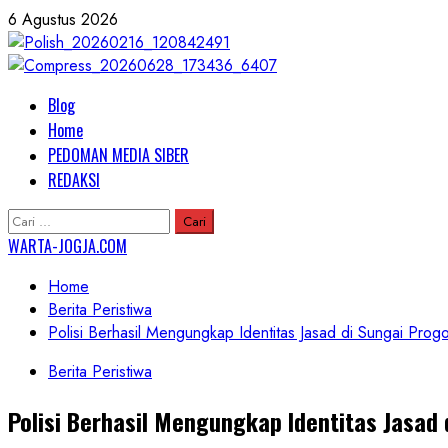
Skip
6 Agustus 2026
to
content
Primary
Blog
Menu
Home
PEDOMAN MEDIA SIBER
REDAKSI
Cari
untuk:
WARTA-JOGJA.COM
Home
Berita Peristiwa
Polisi Berhasil Mengungkap Identitas Jasad di Sungai Pro
Berita Peristiwa
Polisi Berhasil Mengungkap Identitas Jasad