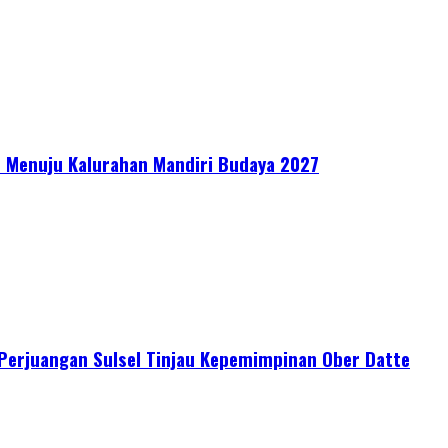
 Menuju Kalurahan Mandiri Budaya 2027
I Perjuangan Sulsel Tinjau Kepemimpinan Ober Datte