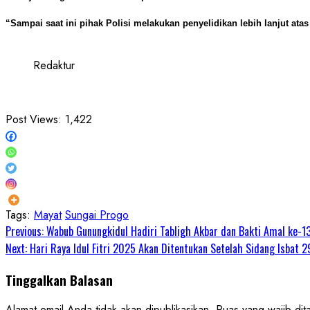
“Sampai saat ini pihak Polisi melakukan penyelidikan lebih lanjut a
Redaktur
Post Views:
1,422
Tags:
Mayat
Sungai Progo
Continue
Previous:
Wabub Gunungkidul Hadiri Tabligh Akbar dan Bakti Amal ke-13
Next:
Hari Raya Idul Fitri 2025 Akan Ditentukan Setelah Sidang Isbat 
Reading
Tinggalkan Balasan
Alamat email Anda tidak akan dipublikasikan.
Ruas yang wajib dit