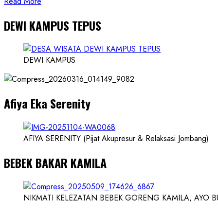
Read
Read More
more
DEWI KAMPUS TEPUS
about
Founder
Konsep
Karnus
DEWI KAMPUS
dan
Dokter
dan
Afiya Eka Serenity
Ilmuwan
AFIYA SERENITY (Pijat Akupresur & Relaksasi Jombang)
BEBEK BAKAR KAMILA
NIKMATI KELEZATAN BEBEK GORENG KAMILA, AYO BUK