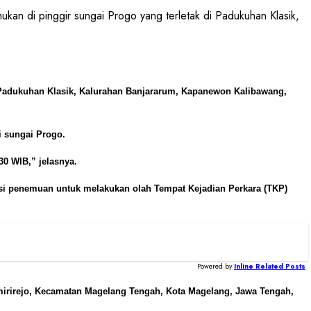
 di pinggir sungai Progo yang terletak di Padukuhan Klasik,
i Padukuhan Klasik, Kalurahan Banjararum, Kapanewon Kalibawang,
i sungai Progo.
30 WIB,” jelasnya.
si penemuan untuk melakukan olah Tempat Kejadian Perkara (TKP)
Powered by
Inline Related Posts
emirirejo, Kecamatan Magelang Tengah, Kota Magelang, Jawa Tengah,