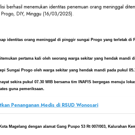
rhasil menemukan identitas penemuan orang meninggal ditemukan
 Progo, DIY, Minggu (16/03/2025).
kap identitas orang meninggal di pinggir sungai Progo yang terletak d
temukan pertama kali oleh seorang warga sekitar yang hendak mandi d
tepi Sungai Progo oleh warga sekitar yang hendak mandi pada pukul 05.
yat sekira pukul 07.30 WIB bersama tim INAFIS bergegas menuju loka
ates guna pemeriksaan.
tkan Penanganan Medis di RSUD Wonosari
ari Kota Magelang dengan alamat Gang Puspo 53 Rt 007/003, Kalurahan K