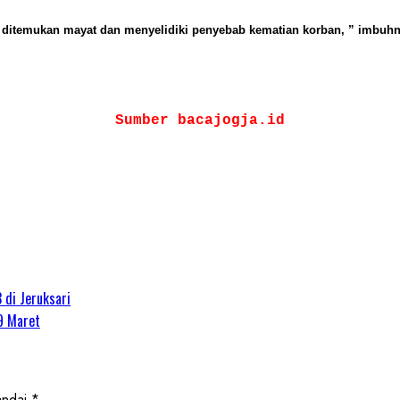
tas ditemukan mayat dan menyelidiki penyebab kematian korban, ” imbuhn
Sumber bacajogja.id
 di Jeruksari
29 Maret
andai
*