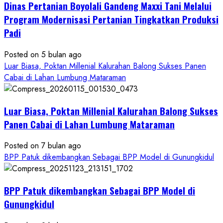
Dinas Pertanian Boyolali Gandeng Maxxi Tani Melalui
Boyolali
Gelar
Program Modernisasi Pertanian Tingkatkan Produksi
Pelatihan
Padi
Budidaya
Singkong
Posted on 5 bulan ago
Wujudkan
Luar Biasa, Poktan Millenial Kalurahan Balong Sukses Panen
Ketahanan
Cabai di Lahan Lumbung Mataraman
Pangan
Kesejahteraan
Petani
Luar Biasa, Poktan Millenial Kalurahan Balong Sukses
Panen Cabai di Lahan Lumbung Mataraman
Posted on 7 bulan ago
BPP Patuk dikembangkan Sebagai BPP Model di Gunungkidul
BPP Patuk dikembangkan Sebagai BPP Model di
Gunungkidul