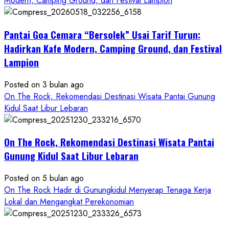
Modern, Camping Ground, dan Festival Lampion
ON
THE
Pantai Goa Cemara “Bersolek” Usai Tarif Turun:
ROCK
Gunungkidul
Hadirkan Kafe Modern, Camping Ground, dan Festival
Hadirkan
Lampion
Konsep
Baru,
Posted on 3 bulan ago
Padukan
On The Rock, Rekomendasi Destinasi Wisata Pantai Gunung
Keindahan
Kidul Saat Libur Lebaran
Alam
dan
Wisata
On The Rock, Rekomendasi Destinasi Wisata Pantai
Kekinian
Gunung Kidul Saat Libur Lebaran
Posted on 5 bulan ago
On The Rock Hadir di Gunungkidul Menyerap Tenaga Kerja
Lokal dan Mengangkat Perekonomian