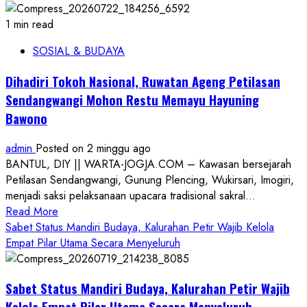
1 min read
SOSIAL & BUDAYA
Dihadiri Tokoh Nasional, Ruwatan Ageng Petilasan
Sendangwangi Mohon Restu Memayu Hayuning
Bawono
admin
Posted on 2 minggu ago
BANTUL, DIY || WARTA-JOGJA.COM – Kawasan bersejarah
Petilasan Sendangwangi, Gunung Plencing, Wukirsari, Imogiri,
menjadi saksi pelaksanaan upacara tradisional sakral...
Read
Read More
more
Sabet Status Mandiri Budaya, Kalurahan Petir Wajib Kelola
about
Empat Pilar Utama Secara Menyeluruh
Dihadiri
Tokoh
Sabet Status Mandiri Budaya, Kalurahan Petir Wajib
Nasional,
Ruwatan
Kelola Empat Pilar Utama Secara Menyeluruh