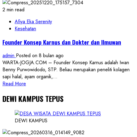
diringkus
Polisi,
2 min read
Salah
Satu
Afiya Eka Serenity
Tersangka
Kesehatan
Warga
Founder Konsep Karnus dan Dokter dan Ilmuwan
Semanu
admin
Posted on 8 bulan ago
WARTA-JOGJA.COM – Founder Konsep Karnus adalah Iwan
Benny Purwowidodo, STP. Beliau merupakan peneliti kolagen
sapi halal, ayam organik,...
Read
Read More
more
DEWI KAMPUS TEPUS
about
Founder
Konsep
Karnus
DEWI KAMPUS
dan
Dokter