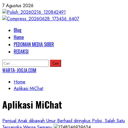
Skip
7 Agustus 2026
to
content
Primary
Blog
Menu
Home
PEDOMAN MEDIA SIBER
REDAKSI
Cari
untuk:
WARTA-JOGJA.COM
Home
Aplikasi MiChat
Aplikasi MiChat
Penjual Anak dibawah Umur Berhasil diringkus Polisi, Salah Satu
Tersangka Warga Semanu