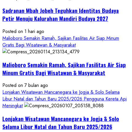
Bupati
Sadranan Mbah Jobeh Teguhkan Identitas Budaya
Gunungkidul
Antusiasme
Petir Menuju Kalurahan Mandiri Budaya 2027
Warga
Warnai
Posted on 1 hari ago
Kirab
Malioboro Semakin Ramah, Sajikan Fasilitas Air Siap Minum
Budaya
Gratis Bagi Wisatawan & Masyarakat
Sadranan
Mbah
Malioboro Semakin Ramah, Sajikan Fasilitas Air Siap
Jobeh
yang
Minum Gratis Bagi Wisatawan & Masyarakat
Kini
Posted on 7 bulan ago
Resmi
Lonjakan Wisatawan Mancanegara ke Jogja & Solo Selama
Sandang
Libur Natal dan Tahun Baru 2025/2026 Pengguna Kereta Api
Status
Meningkat
Kalurahan
Mandiri
Lonjakan Wisatawan Mancanegara ke Jogja & Solo
Budaya
Selama Libur Natal dan Tahun Baru 2025/2026