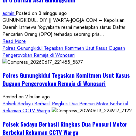
admin
Posted on 3 minggu ago
GUNUNGKIDUL, DIY || WARTA-JOGJA.COM – Kepolisian
Daerah Istimewa Yogyakarta resmi menetapkan status Daftar
Pencarian Orang (DPO) terhadap seorang pria...
Read
Read More
more
Polres Gunungkidul Tegaskan Komitmen Usut Kasus Dugaan
about
Pengeroyokan Remaja di Wonosari
Kasus
Dugaan
Polres Gunungkidul Tegaskan Komitmen Usut Kasus
Pelecehan
Seksual:
Dugaan Pengeroyokan Remaja di Wonosari
Polda
DIY
Posted on 2 bulan ago
Terbitkan
Polsek Sedayu Berhasil Ringkus Dua Pencuri Motor Berbekal
DPO
Rekaman CCTV Warga
Buruan
Polsek Sedayu Berhasil Ringkus Dua Pencuri Motor
Asal
Gunungkidul
Berbekal Rekaman CCTV Warga