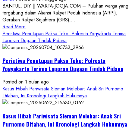
BANTUL, DIY || WARTA-JOGJA.COM – Puluhan warga yang
tergabung dalam Aliansi Rakyat Peduli Indonesia (ARPI),
Gerakan Rakyat Sejahtera (GRS),...
Read
Read More
more
Peristiwa Penutupan Paksa Toko: Polresta Yogyakarta Terima
about
Laporan Dugaan Tindak Pidana
Kasus
Pelecehan
Peristiwa Penutupan Paksa Toko: Polresta
Anak
di
Yogyakarta Terima Laporan Dugaan Tindak Pidana
Bantul:
Aliansi
Posted on 1 bulan ago
Janji
Kasus Hibah Pariwisata Sleman Melebar: Anak Sri Purnomo
Kawal
Ditahan, Ini Kronologi Langkah Hukumnya
Proses
Hukum
Kasus Hibah Pariwisata Sleman Melebar: Anak Sri
Sampai
Tuntas
Purnomo Ditahan, Ini Kronologi Langkah Hukumnya