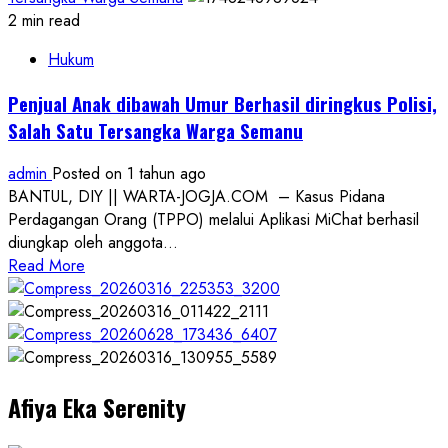
2 min read
Hukum
Penjual Anak dibawah Umur Berhasil diringkus Polisi,
Salah Satu Tersangka Warga Semanu
admin
Posted on 1 tahun ago
BANTUL, DIY || WARTA-JOGJA.COM – Kasus Pidana
Perdagangan Orang (TPPO) melalui Aplikasi MiChat berhasil
diungkap oleh anggota...
Read
Read More
more
about
Penjual
Anak
dibawah
Afiya Eka Serenity
Umur
Berhasil