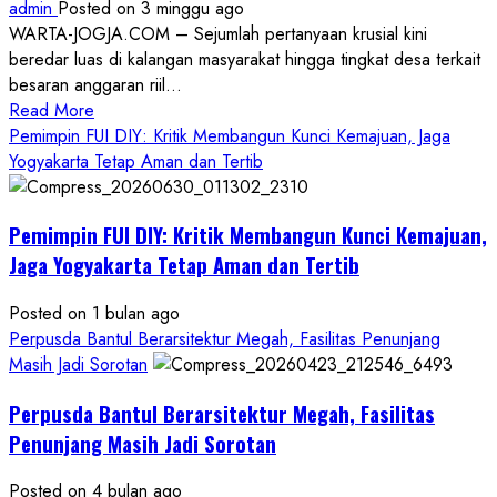
admin
Posted on 3 minggu ago
WARTA-JOGJA.COM – Sejumlah pertanyaan krusial kini
beredar luas di kalangan masyarakat hingga tingkat desa terkait
besaran anggaran riil...
Read
Read More
more
Pemimpin FUI DIY: Kritik Membangun Kunci Kemajuan, Jaga
about
Yogyakarta Tetap Aman dan Tertib
Anggaran
Gedung
Pemimpin FUI DIY: Kritik Membangun Kunci Kemajuan,
KDMP
Rp1,6
Jaga Yogyakarta Tetap Aman dan Tertib
Miliar,
Diduga
Posted on 1 bulan ago
Hanya
Perpusda Bantul Berarsitektur Megah, Fasilitas Penunjang
Separuhnya
Masih Jadi Sorotan
yang
Perpusda Bantul Berarsitektur Megah, Fasilitas
Cair
ke
Penunjang Masih Jadi Sorotan
Kontraktor:
Posted on 4 bulan ago
Ketum