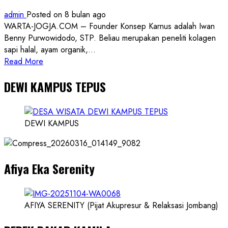
Yatim
admin
Posted on 8 bulan ago
WARTA-JOGJA.COM – Founder Konsep Karnus adalah Iwan
Benny Purwowidodo, STP. Beliau merupakan peneliti kolagen
sapi halal, ayam organik,...
Read
Read More
more
DEWI KAMPUS TEPUS
about
Founder
Konsep
Karnus
DEWI KAMPUS
dan
Dokter
dan
Afiya Eka Serenity
Ilmuwan
AFIYA SERENITY (Pijat Akupresur & Relaksasi Jombang)