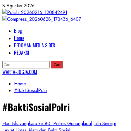
Skip
8 Agustus 2026
to
content
Primary
Blog
Menu
Home
PEDOMAN MEDIA SIBER
REDAKSI
Cari
untuk:
WARTA-JOGJA.COM
Home
#BaktiSosialPolri
#BaktiSosialPolri
Hari Bhayangkara ke‑80: Polres Gunungkidul Jalin Sinergi
Lewat Lintas Alam dan Bakti Sosial