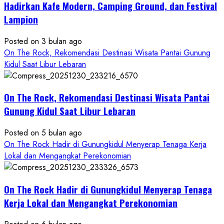
Gunungkidul
Hadirkan Kafe Modern, Camping Ground, dan Festival
Hadirkan
Lampion
Konsep
Baru,
Posted on 3 bulan ago
Padukan
On The Rock, Rekomendasi Destinasi Wisata Pantai Gunung
Keindahan
Kidul Saat Libur Lebaran
Alam
dan
Wisata
On The Rock, Rekomendasi Destinasi Wisata Pantai
Kekinian
Gunung Kidul Saat Libur Lebaran
Posted on 5 bulan ago
On The Rock Hadir di Gunungkidul Menyerap Tenaga Kerja
Lokal dan Mengangkat Perekonomian
On The Rock Hadir di Gunungkidul Menyerap Tenaga
Kerja Lokal dan Mengangkat Perekonomian