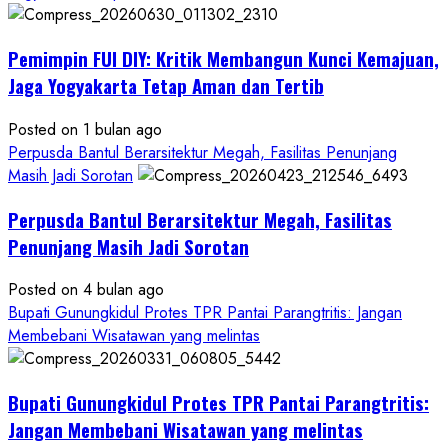
Anggaran
Gedung
Pemimpin FUI DIY: Kritik Membangun Kunci Kemajuan,
KDMP
Rp1,6
Jaga Yogyakarta Tetap Aman dan Tertib
Miliar,
Diduga
Posted on 1 bulan ago
Hanya
Perpusda Bantul Berarsitektur Megah, Fasilitas Penunjang
Separuhnya
Masih Jadi Sorotan
yang
Perpusda Bantul Berarsitektur Megah, Fasilitas
Cair
ke
Penunjang Masih Jadi Sorotan
Kontraktor:
Posted on 4 bulan ago
Ketum
Bupati Gunungkidul Protes TPR Pantai Parangtritis: Jangan
PWRI
Membebani Wisatawan yang melintas
RI
Minta
Bukti
Bupati Gunungkidul Protes TPR Pantai Parangtritis:
Resmi
Jangan Membebani Wisatawan yang melintas