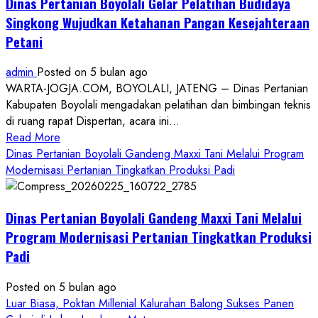
Dinas Pertanian Boyolali Gelar Pelatihan Budidaya
Singkong Wujudkan Ketahanan Pangan Kesejahteraan
Petani
admin
Posted on 5 bulan ago
WARTA-JOGJA.COM, BOYOLALI, JATENG – Dinas Pertanian
Kabupaten Boyolali mengadakan pelatihan dan bimbingan teknis
di ruang rapat Dispertan, acara ini...
Read
Read More
more
Dinas Pertanian Boyolali Gandeng Maxxi Tani Melalui Program
about
Modernisasi Pertanian Tingkatkan Produksi Padi
Dinas
Pertanian
Dinas Pertanian Boyolali Gandeng Maxxi Tani Melalui
Boyolali
Gelar
Program Modernisasi Pertanian Tingkatkan Produksi
Pelatihan
Padi
Budidaya
Singkong
Posted on 5 bulan ago
Wujudkan
Luar Biasa, Poktan Millenial Kalurahan Balong Sukses Panen
Ketahanan