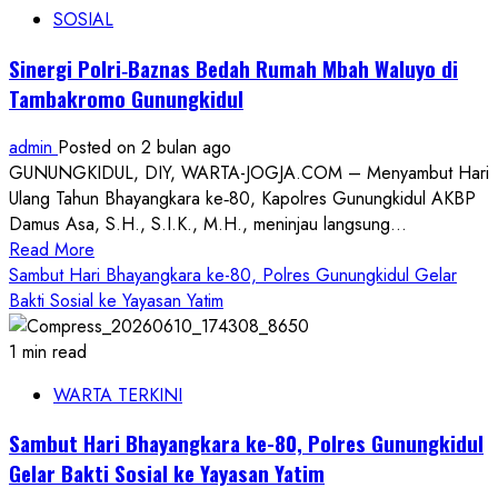
ke‑80:
SOSIAL
Polres
Gunungkidul
Sinergi Polri‑Baznas Bedah Rumah Mbah Waluyo di
Jalin
Tambakromo Gunungkidul
Sinergi
Lewat
admin
Posted on 2 bulan ago
Lintas
GUNUNGKIDUL, DIY, WARTA-JOGJA.COM – Menyambut Hari
Alam
Ulang Tahun Bhayangkara ke‑80, Kapolres Gunungkidul AKBP
dan
Damus Asa, S.H., S.I.K., M.H., meninjau langsung...
Bakti
Read
Read More
Sosial
more
Sambut Hari Bhayangkara ke-80, Polres Gunungkidul Gelar
about
Bakti Sosial ke Yayasan Yatim
Sinergi
Polri‑Baznas
1 min read
Bedah
WARTA TERKINI
Rumah
Mbah
Sambut Hari Bhayangkara ke-80, Polres Gunungkidul
Waluyo
Gelar Bakti Sosial ke Yayasan Yatim
di