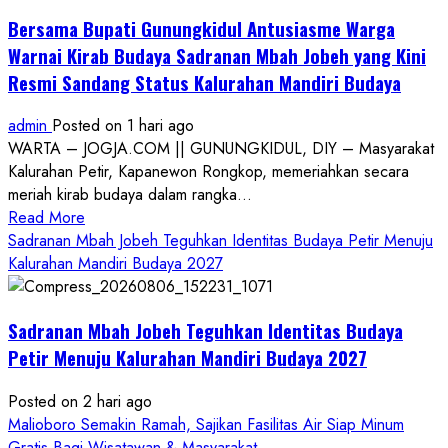
Bersama Bupati Gunungkidul Antusiasme Warga
Warnai Kirab Budaya Sadranan Mbah Jobeh yang Kini
Resmi Sandang Status Kalurahan Mandiri Budaya
admin
Posted on 1 hari ago
WARTA – JOGJA.COM || GUNUNGKIDUL, DIY – Masyarakat
Kalurahan Petir, Kapanewon Rongkop, memeriahkan secara
meriah kirab budaya dalam rangka...
Read
Read More
more
Sadranan Mbah Jobeh Teguhkan Identitas Budaya Petir Menuju
about
Kalurahan Mandiri Budaya 2027
Bersama
Bupati
Sadranan Mbah Jobeh Teguhkan Identitas Budaya
Gunungkidul
Antusiasme
Petir Menuju Kalurahan Mandiri Budaya 2027
Warga
Warnai
Posted on 2 hari ago
Kirab
Malioboro Semakin Ramah, Sajikan Fasilitas Air Siap Minum
Budaya
Gratis Bagi Wisatawan & Masyarakat