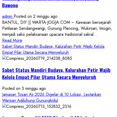
Bawono
admin
Posted on 2 minggu ago
BANTUL, DIY || WARTA-JOGJA.COM – Kawasan bersejarah
Petilasan Sendangwangi, Gunung Plencing, Wukirsari, Imogiri,
menjadi saksi pelaksanaan upacara tradisional sakral...
Read
Read More
more
Sabet Status Mandiri Budaya, Kalurahan Petir Wajib Kelola
about
Empat Pilar Utama Secara Menyeluruh
Dihadiri
Tokoh
Sabet Status Mandiri Budaya, Kalurahan Petir Wajib
Nasional,
Ruwatan
Kelola Empat Pilar Utama Secara Menyeluruh
Ageng
Petilasan
Posted on 3 minggu ago
Sendangwangi
Jamasan Tosan Aji 2026 Digelar di 10 Lokasi, Lestarikan
Mohon
Warisan Adiluhung Gunungkidul
Restu
Memayu