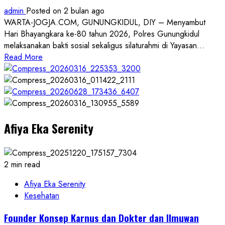
Tambakromo
admin
Posted on 2 bulan ago
Gunungkidul
WARTA-JOGJA.COM, GUNUNGKIDUL, DIY – Menyambut
Hari Bhayangkara ke-80 tahun 2026, Polres Gunungkidul
melaksanakan bakti sosial sekaligus silaturahmi di Yayasan...
Read
Read More
more
about
Sambut
Hari
Bhayangkara
Afiya Eka Serenity
ke-
80,
Polres
Gunungkidul
2 min read
Gelar
Bakti
Afiya Eka Serenity
Sosial
Kesehatan
ke
Founder Konsep Karnus dan Dokter dan Ilmuwan
Yayasan