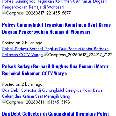
more
Polres Gunungkidul Tegaskan Komitmen Usut Kasus Dugaan
about
Pengeroyokan Remaja di Wonosari
Kasus
Dugaan
Polres Gunungkidul Tegaskan Komitmen Usut Kasus
Pelecehan
Seksual:
Dugaan Pengeroyokan Remaja di Wonosari
Polda
DIY
Posted on 2 bulan ago
Terbitkan
Polsek Sedayu Berhasil Ringkus Dua Pencuri Motor Berbekal
DPO
Rekaman CCTV Warga
Buruan
Polsek Sedayu Berhasil Ringkus Dua Pencuri Motor
Asal
Gunungkidul
Berbekal Rekaman CCTV Warga
Posted on 2 bulan ago
Dua Debt Collector di Gunungkidul Diringkus Polisi Bawa
Celurit dan Katana Saat Menagih Utang
Dua Debt Collector di Gunungkidul Diringkus Polisi