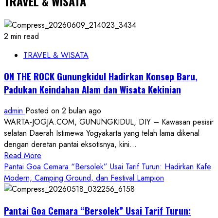
TRAVEL & WISATA
2 min read
TRAVEL & WISATA
ON THE ROCK Gunungkidul Hadirkan Konsep Baru,
Padukan Keindahan Alam dan Wisata Kekinian
admin
Posted on 2 bulan ago
WARTA-JOGJA.COM, GUNUNGKIDUL, DIY – Kawasan pesisir
selatan Daerah Istimewa Yogyakarta yang telah lama dikenal
dengan deretan pantai eksotisnya, kini...
Read
Read More
more
Pantai Goa Cemara “Bersolek” Usai Tarif Turun: Hadirkan Kafe
about
Modern, Camping Ground, dan Festival Lampion
ON
THE
Pantai Goa Cemara “Bersolek” Usai Tarif Turun:
ROCK