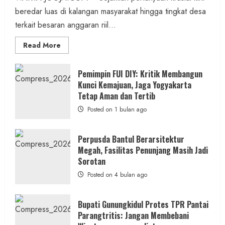
beredar luas di kalangan masyarakat hingga tingkat desa
terkait besaran anggaran riil...
Read
Read More
more
about
Anggaran
Gedung
Pemimpin FUI DIY: Kritik Membangun
KDMP
Kunci Kemajuan, Jaga Yogyakarta
Rp1,6
Miliar,
Tetap Aman dan Tertib
Diduga
Hanya
Posted on 1 bulan ago
Separuhnya
yang
Cair
ke
Perpusda Bantul Berarsitektur
Kontraktor:
Megah, Fasilitas Penunjang Masih Jadi
Ketum
PWRI
Sorotan
RI
Minta
Posted on 4 bulan ago
Bukti
Resmi
Bupati Gunungkidul Protes TPR Pantai
Parangtritis: Jangan Membebani