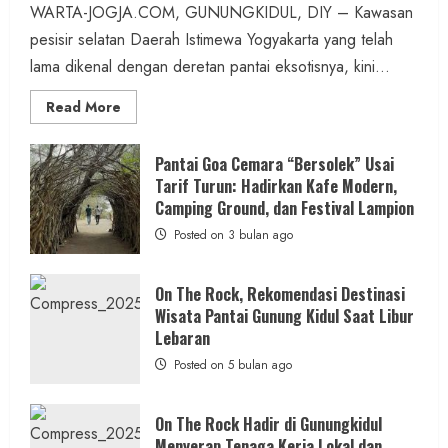
admin
Posted on 13 jam ago
WARTA-JOGJA.COM, GUNUNGKIDUL, DIY – Kawasan
pesisir selatan Daerah Istimewa Yogyakarta yang telah
2 MIN READ
lama dikenal dengan deretan pantai eksotisnya, kini...
Read
Read More
more
about
ON
Berita Daerah
Kesehatan
THE
Pantai Goa Cemara “Bersolek” Usai
ROCK
ASI Lancar, Ibu Tenang: RSUD Wonosari dan
Tarif Turun: Hadirkan Kafe Modern,
Gunungkidul
Hadirkan
Camping Ground, dan Festival Lampion
Puskesmas Wonosari II Sediakan
Konsep
Baru,
Posted on 3 bulan ago
Pendampingan Lengkap
Padukan
Keindahan
Alam
admin
Posted on 13 jam ago
dan
On The Rock, Rekomendasi Destinasi
Wisata
Wisata Pantai Gunung Kidul Saat Libur
Kekinian
2 MIN READ
Lebaran
Posted on 5 bulan ago
On The Rock Hadir di Gunungkidul
Menyerap Tenaga Kerja Lokal dan