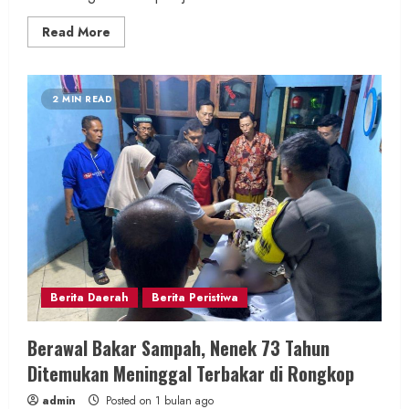
Read
Read More
more
about
Lurah
Botodayaan
Lantik
2 MIN READ
Dua
Pemimpin
Padukuhan,
Tekankan
Pentingnya
Nilai
Amanah
Berita Daerah
Berita Peristiwa
Berawal Bakar Sampah, Nenek 73 Tahun
Ditemukan Meninggal Terbakar di Rongkop
admin
Posted on 1 bulan ago