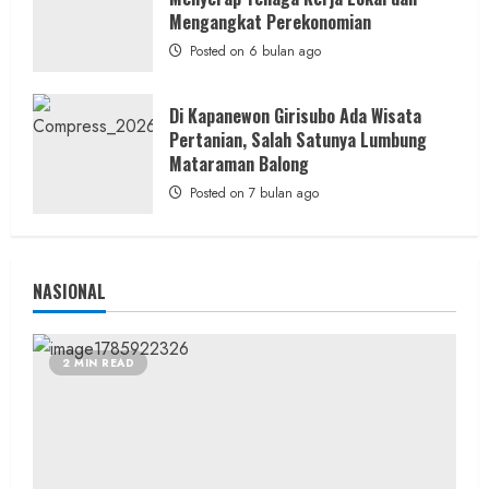
Berita Daerah
Berita Peristiwa
Mengangkat Perekonomian
Warga Bangunharjo Amankan Pria
Posted on 6 bulan ago
Penyembunyi Sabu di Kemasan Kopi
admin
Posted on 16 jam ago
Di Kapanewon Girisubo Ada Wisata
Pertanian, Salah Satunya Lumbung
Mataraman Balong
Posted on 7 bulan ago
NASIONAL
2 MIN READ