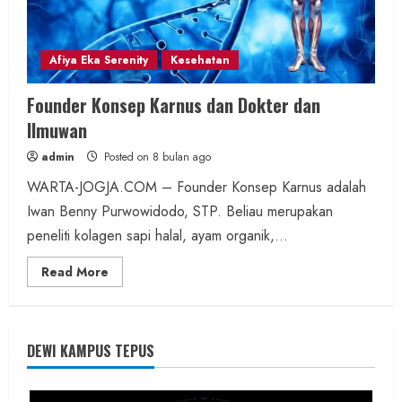
Afiya Eka Serenity
Kesehatan
Founder Konsep Karnus dan Dokter dan
Ilmuwan
admin
Posted on 8 bulan ago
WARTA-JOGJA.COM – Founder Konsep Karnus adalah
Iwan Benny Purwowidodo, STP. Beliau merupakan
peneliti kolagen sapi halal, ayam organik,...
Read
Read More
more
about
Founder
Konsep
Karnus
dan
DEWI KAMPUS TEPUS
Dokter
dan
Ilmuwan