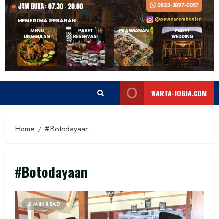
WARTA-JOGJA.COM
Home
#Botodayaan
#Botodayaan
2 MIN READ