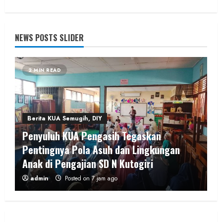
NEWS POSTS SLIDER
2 MIN READ
Berita KUA Semugih, DIY
Penyuluh KUA Pengasih Tegaskan
Pentingnya Pola Asuh dan Lingkungan
Anak di Pengajian SD N Kutogiri
admin
Posted on 7 jam ago
1 MIN READ