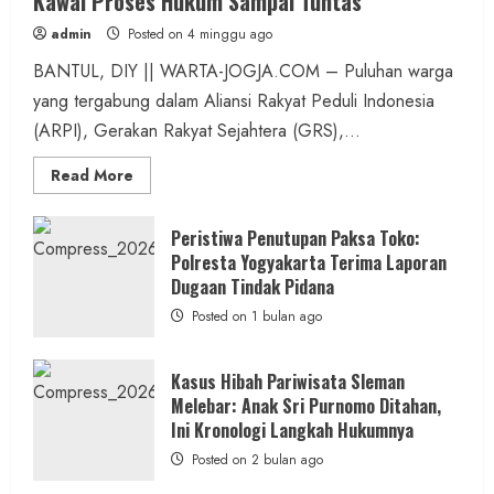
Kawal Proses Hukum Sampai Tuntas
admin
Posted on 4 minggu ago
BANTUL, DIY || WARTA-JOGJA.COM – Puluhan warga
yang tergabung dalam Aliansi Rakyat Peduli Indonesia
(ARPI), Gerakan Rakyat Sejahtera (GRS),...
Read
Read More
more
about
Kasus
Pelecehan
Peristiwa Penutupan Paksa Toko:
Anak
Polresta Yogyakarta Terima Laporan
di
Bantul:
Dugaan Tindak Pidana
Aliansi
Janji
Posted on 1 bulan ago
Kawal
Proses
Hukum
Sampai
Kasus Hibah Pariwisata Sleman
Tuntas
Melebar: Anak Sri Purnomo Ditahan,
Ini Kronologi Langkah Hukumnya
Posted on 2 bulan ago