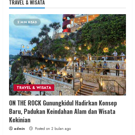
TRAVEL & WISATA
Berita KUA Sewon Bantul DIY
2 MIN READ
KUA Sewon Lakukan Penataan Organisasi,
Jaga Layanan Tetap Optimal
Pascapenugasan Pegawai
admin
Posted on 12 jam ago
2 MIN READ
TRAVEL & WISATA
Berita Daerah
SOSIAL
ON THE ROCK Gunungkidul Hadirkan Konsep
Di Tengah Kemarau Panjang dan Kendala
Baru, Padukan Keindahan Alam dan Wisata
PDAM, Aksi Sosial Wartajogja dan Donatur
Kekinian
Penuhi Kebutuhan Air Warga
admin
Posted on 2 bulan ago