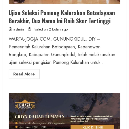
Ujian Seleksi Pamong Kalurahan Botodayaan
Berakhir, Dua Nama Ini Raih Skor Tertinggi
admin
Posted on 2 bulan ago
WARTA-JOGJA.COM, GUNUNGKIDUL, DIY –
Pemerintah Kalurahan Botodayaan, Kapanewon
Rongkop, Kabupaten Gunungkidul, telah melaksanakan
ujian seleksi pengisian Pamong Kalurahan untuk...
Read
Read More
more
about
Ujian
Seleksi
Pamong
Kalurahan
Botodayaan
Berakhir,
Dua
Nama
Ini
Raih
Skor