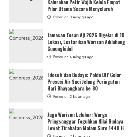
Kalurahan Petir Wajib Kelola Empat
Ruwatan
Ageng
Pilar Utama Secara Menyeluruh
Petilasan
Sendangwangi
Posted on 3 minggu ago
Mohon
Restu
Memayu
Hayuning
Jamasan Tosan Aji 2026 Digelar di 10
Bawono
Lokasi, Lestarikan Warisan Adiluhung
Gunungkidul
Posted on 4 minggu ago
Filosofi dan Budaya: Polda DIY Gelar
Prosesi Air Suci Jelang Peringatan
Hari Bhayangkara ke-80
Posted on 2 bulan ago
Jaga Warisan Leluhur: Warga
Pringsanggar Teguhkan Nilai Budaya
Lewat Tirakatan Malam Suro 1448 H
Posted on 2 bulan ago