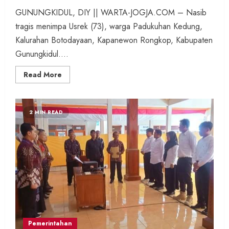
GUNUNGKIDUL, DIY || WARTA-JOGJA.COM – Nasib
tragis menimpa Usrek (73), warga Padukuhan Kedung,
Kalurahan Botodayaan, Kapanewon Rongkop, Kabupaten
Gunungkidul....
Read
Read More
more
about
Berawal
Bakar
Sampah,
2 MIN READ
Nenek
73
Tahun
Ditemukan
Meninggal
Terbakar
di
Rongkop
Pemerintahan