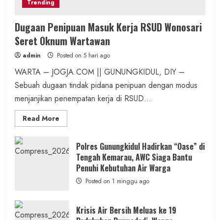
Trending
Dugaan Penipuan Masuk Kerja RSUD Wonosari
Seret Oknum Wartawan
admin
Posted on 5 hari ago
WARTA – JOGJA.COM || GUNUNGKIDUL, DIY –
Sebuah dugaan tindak pidana penipuan dengan modus
menjanjikan penempatan kerja di RSUD...
Read
Read More
more
about
Dugaan
Penipuan
Polres Gunungkidul Hadirkan “Oase” di
Masuk
Tengah Kemarau, AWC Siaga Bantu
Kerja
RSUD
Penuhi Kebutuhan Air Warga
Wonosari
Seret
Posted on 1 minggu ago
Oknum
Wartawan
Krisis Air Bersih Meluas ke 19