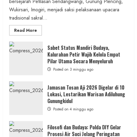
bersejarah Petilasan Sendangwangi, Gunung Plencing,
Wukirsari, Imogiri, menjadi saksi pelaksanaan upacara
tradisional sakral...
Read
Read More
more
about
Dihadiri
Tokoh
Sabet Status Mandiri Budaya,
Nasional,
Kalurahan Petir Wajib Kelola Empat
Ruwatan
Ageng
Pilar Utama Secara Menyeluruh
Petilasan
Sendangwangi
Posted on 3 minggu ago
Mohon
Restu
Memayu
Hayuning
Jamasan Tosan Aji 2026 Digelar di 10
Bawono
Lokasi, Lestarikan Warisan Adiluhung
Gunungkidul
Posted on 4 minggu ago
Filosofi dan Budaya: Polda DIY Gelar
Prosesi Air Suci Jelang Peringatan