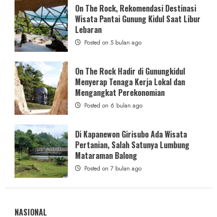
dan
On The Rock, Rekomendasi Destinasi
Wisata
Wisata Pantai Gunung Kidul Saat Libur
Kekinian
2 MIN READ
Lebaran
Posted on 5 bulan ago
On The Rock Hadir di Gunungkidul
Berita Daerah
Berita KUA Sewon Bantul DIY
Menyerap Tenaga Kerja Lokal dan
Revitalisasi Dakwah Kampus, Rustam
Mengangkat Perekonomian
Nawawi Ajak Pengurus KORDA Jadi
Posted on 6 bulan ago
Pemimpin Pembangun Peradaban
admin
Posted on 12 jam ago
Di Kapanewon Girisubo Ada Wisata
Pertanian, Salah Satunya Lumbung
Mataraman Balong
Posted on 7 bulan ago
NASIONAL