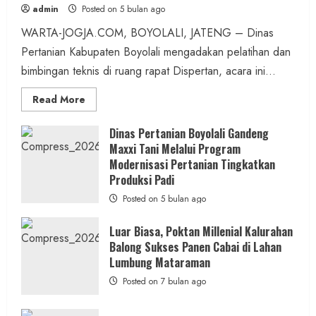
admin
Posted on 5 bulan ago
WARTA-JOGJA.COM, BOYOLALI, JATENG – Dinas
Pertanian Kabupaten Boyolali mengadakan pelatihan dan
bimbingan teknis di ruang rapat Dispertan, acara ini...
Read
Read More
more
about
Dinas
Dinas Pertanian Boyolali Gandeng
Pertanian
Maxxi Tani Melalui Program
Boyolali
Gelar
Modernisasi Pertanian Tingkatkan
Pelatihan
Budidaya
Produksi Padi
Singkong
Wujudkan
Posted on 5 bulan ago
Ketahanan
Pangan
Kesejahteraan
Luar Biasa, Poktan Millenial Kalurahan
Petani
Balong Sukses Panen Cabai di Lahan
Lumbung Mataraman
Posted on 7 bulan ago