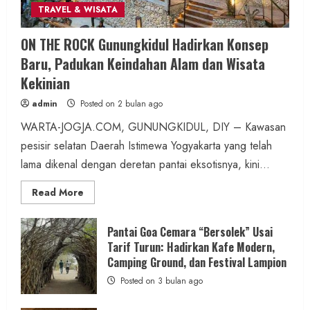
TRAVEL & WISATA
ON THE ROCK Gunungkidul Hadirkan Konsep
Berita Daerah
Berita Peristiwa
Baru, Padukan Keindahan Alam dan Wisata
Warga Bangunharjo Amankan Pria
Kekinian
Penyembunyi Sabu di Kemasan Kopi
admin
Posted on 2 bulan ago
admin
Posted on 4 jam ago
WARTA-JOGJA.COM, GUNUNGKIDUL, DIY – Kawasan
pesisir selatan Daerah Istimewa Yogyakarta yang telah
2 MIN READ
lama dikenal dengan deretan pantai eksotisnya, kini...
Read
Read More
more
about
ON
Berita Daerah
Berita KUA Semugih, DIY
THE
Pantai Goa Cemara “Bersolek” Usai
ROCK
KUA Pengasih Bersama PKH Edukasi
Tarif Turun: Hadirkan Kafe Modern,
Gunungkidul
Hadirkan
Camping Ground, dan Festival Lampion
Warga: Bahaya Judi Online dan Makna
Konsep
Baru,
Posted on 3 bulan ago
Mensyukuri Kemerdekaan
Padukan
Keindahan
Alam
admin
Posted on 11 jam ago