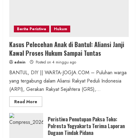
Berita Peristiwa
Hukum
Kasus Pelecehan Anak di Bantul: Aliansi Janji
Kawal Proses Hukum Sampai Tuntas
admin
Posted on 4 minggu ago
BANTUL, DIY || WARTA-JOGJA.COM – Puluhan warga
yang tergabung dalam Aliansi Rakyat Peduli Indonesia
(ARPI), Gerakan Rakyat Sejahtera (GRS),...
Read
Read More
more
about
Kasus
Pelecehan
Peristiwa Penutupan Paksa Toko:
Anak
Polresta Yogyakarta Terima Laporan
di
Bantul:
Dugaan Tindak Pidana
Aliansi