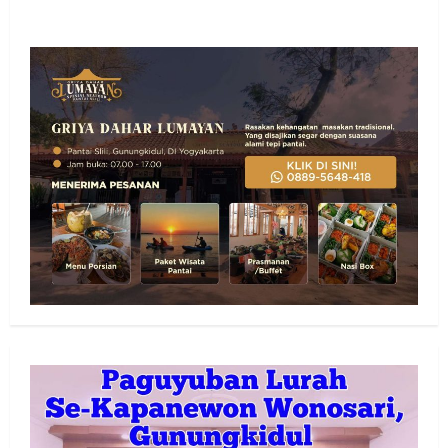
about
Statement
Lurah
Pampang
Terkait
Lapangan,
Begini
Penjelasannya