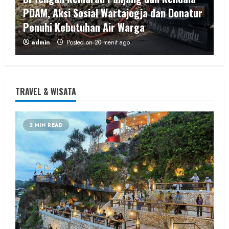
PDAM, Aksi Sosial Wartajogja dan Donatur
Penuhi Kebutuhan Air Warga
admin
Posted on 20 menit ago
2 MIN READ
TRAVEL & WISATA
Berita Daerah
Kesehatan
2 MIN READ
ASI Lancar, Ibu Tenang: RSUD Wonosari dan
Puskesmas Wonosari II Sediakan
Pendampingan Lengkap
admin
Posted on 52 menit ago
2 MIN READ