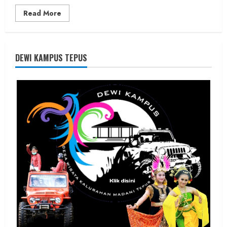
Read
Read More
more
about
Founder
Konsep
Karnus
dan
DEWI KAMPUS TEPUS
Dokter
dan
Ilmuwan