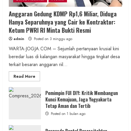
Anggaran Gedung KDMP Rp1,6 Miliar, Diduga
Hanya Separuhnya yang Cair ke Kontraktor:
Ketum PWRI RI Minta Bukti Resmi
admin
Posted on 3 minggu ago
WARTA-JOGJA.COM – Sejumlah pertanyaan krusial kini
beredar luas di kalangan masyarakat hingga tingkat desa
terkait besaran anggaran riil...
Read
Read More
more
about
Anggaran
Gedung
Pemimpin FUI DIY: Kritik Membangun
KDMP
Kunci Kemajuan, Jaga Yogyakarta
Rp1,6
Miliar,
Tetap Aman dan Tertib
Diduga
Hanya
Posted on 1 bulan ago
Separuhnya
yang
Cair
ke
Perpusda Bantul Berarsitektur