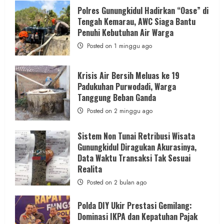
Dugaan
Penipuan
Polres Gunungkidul Hadirkan “Oase” di
Masuk
Tengah Kemarau, AWC Siaga Bantu
Kerja
RSUD
Penuhi Kebutuhan Air Warga
Wonosari
Seret
Posted on 1 minggu ago
Oknum
Wartawan
Krisis Air Bersih Meluas ke 19
Padukuhan Purwodadi, Warga
Tanggung Beban Ganda
Posted on 2 minggu ago
Sistem Non Tunai Retribusi Wisata
Gunungkidul Diragukan Akurasinya,
Data Waktu Transaksi Tak Sesuai
Realita
Posted on 2 bulan ago
Polda DIY Ukir Prestasi Gemilang:
Dominasi IKPA dan Kepatuhan Pajak