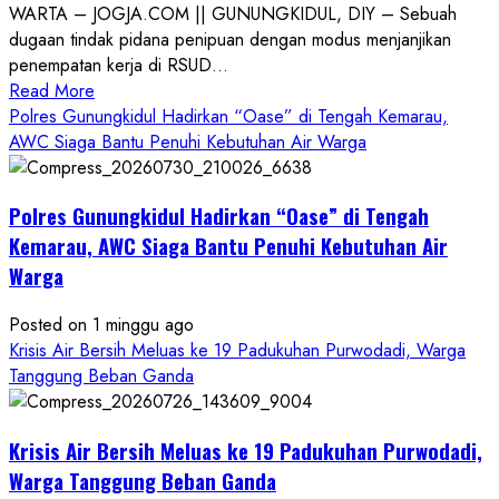
WARTA – JOGJA.COM || GUNUNGKIDUL, DIY – Sebuah
dugaan tindak pidana penipuan dengan modus menjanjikan
penempatan kerja di RSUD...
Read
Read More
more
Polres Gunungkidul Hadirkan “Oase” di Tengah Kemarau,
about
AWC Siaga Bantu Penuhi Kebutuhan Air Warga
Dugaan
Penipuan
Polres Gunungkidul Hadirkan “Oase” di Tengah
Masuk
Kerja
Kemarau, AWC Siaga Bantu Penuhi Kebutuhan Air
RSUD
Warga
Wonosari
Seret
Posted on 1 minggu ago
Oknum
Krisis Air Bersih Meluas ke 19 Padukuhan Purwodadi, Warga
Wartawan
Tanggung Beban Ganda
Krisis Air Bersih Meluas ke 19 Padukuhan Purwodadi,
Warga Tanggung Beban Ganda