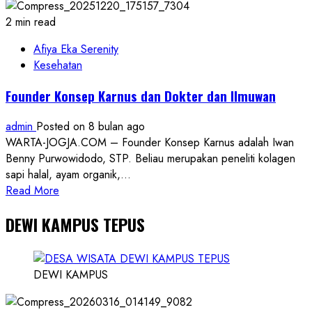
dan
Pengikat
2 min read
Kebersamaan
Warga
Afiya Eka Serenity
Kesehatan
Founder Konsep Karnus dan Dokter dan Ilmuwan
admin
Posted on 8 bulan ago
WARTA-JOGJA.COM – Founder Konsep Karnus adalah Iwan
Benny Purwowidodo, STP. Beliau merupakan peneliti kolagen
sapi halal, ayam organik,...
Read
Read More
more
DEWI KAMPUS TEPUS
about
Founder
Konsep
Karnus
DEWI KAMPUS
dan
Dokter