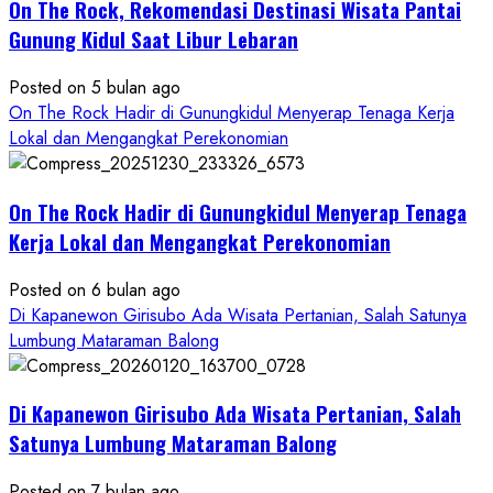
Wisata
On The Rock, Rekomendasi Destinasi Wisata Pantai
Kekinian
Gunung Kidul Saat Libur Lebaran
Posted on 5 bulan ago
On The Rock Hadir di Gunungkidul Menyerap Tenaga Kerja
Lokal dan Mengangkat Perekonomian
On The Rock Hadir di Gunungkidul Menyerap Tenaga
Kerja Lokal dan Mengangkat Perekonomian
Posted on 6 bulan ago
Di Kapanewon Girisubo Ada Wisata Pertanian, Salah Satunya
Lumbung Mataraman Balong
Di Kapanewon Girisubo Ada Wisata Pertanian, Salah
Satunya Lumbung Mataraman Balong
Posted on 7 bulan ago