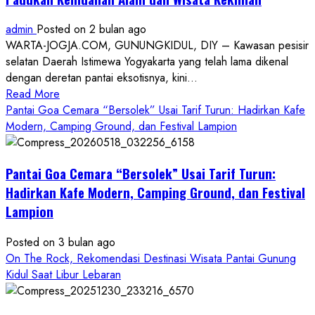
admin
Posted on 2 bulan ago
WARTA-JOGJA.COM, GUNUNGKIDUL, DIY – Kawasan pesisir
selatan Daerah Istimewa Yogyakarta yang telah lama dikenal
dengan deretan pantai eksotisnya, kini...
Read
Read More
more
Pantai Goa Cemara “Bersolek” Usai Tarif Turun: Hadirkan Kafe
about
Modern, Camping Ground, dan Festival Lampion
ON
THE
Pantai Goa Cemara “Bersolek” Usai Tarif Turun:
ROCK
Gunungkidul
Hadirkan Kafe Modern, Camping Ground, dan Festival
Hadirkan
Lampion
Konsep
Baru,
Posted on 3 bulan ago
Padukan
On The Rock, Rekomendasi Destinasi Wisata Pantai Gunung
Keindahan
Kidul Saat Libur Lebaran
Alam
dan