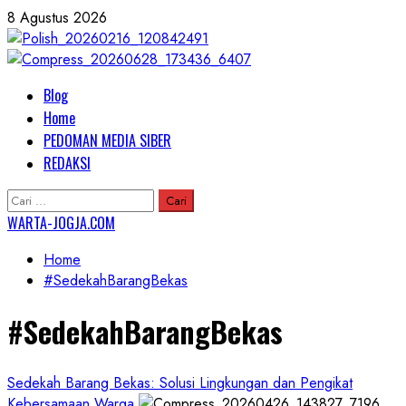
Skip
8 Agustus 2026
to
content
Primary
Blog
Menu
Home
PEDOMAN MEDIA SIBER
REDAKSI
Cari
untuk:
WARTA-JOGJA.COM
Home
#SedekahBarangBekas
#SedekahBarangBekas
Sedekah Barang Bekas: Solusi Lingkungan dan Pengikat
Kebersamaan Warga