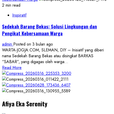
2 min read
Inspiratif
Sedekah Barang Bekas: Solusi Lingkungan dan
Pengikat Kebersamaan Warga
admin
Posted on 3 bulan ago
WARTA-JOGJA.COM, SLEMAN, DIY – Inisiatif yang diberi
nama Sedekah Barang Bekas atau disingkat BARKAS
“SABAR”, yang digagas oleh warga...
Read
Read More
more
about
Sedekah
Barang
Bekas:
Afiya Eka Serenity
Solusi
Lingkungan