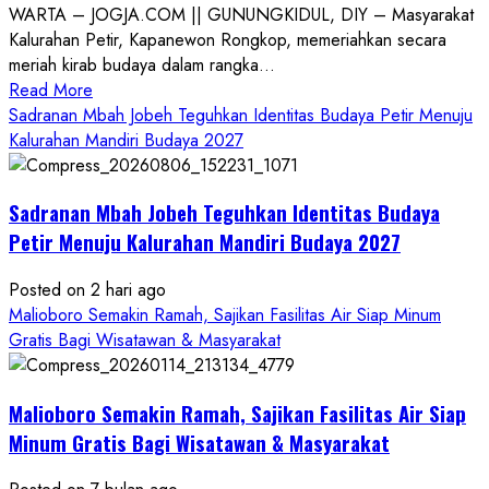
WARTA – JOGJA.COM || GUNUNGKIDUL, DIY – Masyarakat
Kalurahan Petir, Kapanewon Rongkop, memeriahkan secara
meriah kirab budaya dalam rangka...
Read
Read More
more
Sadranan Mbah Jobeh Teguhkan Identitas Budaya Petir Menuju
about
Kalurahan Mandiri Budaya 2027
Bersama
Bupati
Sadranan Mbah Jobeh Teguhkan Identitas Budaya
Gunungkidul
Antusiasme
Petir Menuju Kalurahan Mandiri Budaya 2027
Warga
Warnai
Posted on 2 hari ago
Kirab
Malioboro Semakin Ramah, Sajikan Fasilitas Air Siap Minum
Budaya
Gratis Bagi Wisatawan & Masyarakat
Sadranan
Mbah
Malioboro Semakin Ramah, Sajikan Fasilitas Air Siap
Jobeh
yang
Minum Gratis Bagi Wisatawan & Masyarakat
Kini