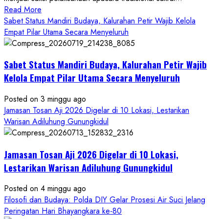
Read
Read More
more
Sabet Status Mandiri Budaya, Kalurahan Petir Wajib Kelola
about
Empat Pilar Utama Secara Menyeluruh
Dihadiri
Tokoh
Sabet Status Mandiri Budaya, Kalurahan Petir Wajib
Nasional,
Ruwatan
Kelola Empat Pilar Utama Secara Menyeluruh
Ageng
Petilasan
Posted on 3 minggu ago
Sendangwangi
Jamasan Tosan Aji 2026 Digelar di 10 Lokasi, Lestarikan
Mohon
Warisan Adiluhung Gunungkidul
Restu
Memayu
Jamasan Tosan Aji 2026 Digelar di 10 Lokasi,
Hayuning
Bawono
Lestarikan Warisan Adiluhung Gunungkidul
Posted on 4 minggu ago
Filosofi dan Budaya: Polda DIY Gelar Prosesi Air Suci Jelang
Peringatan Hari Bhayangkara ke-80