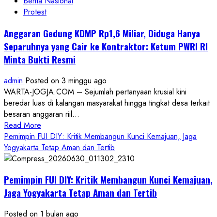
Berita Nasional
Protest
Anggaran Gedung KDMP Rp1,6 Miliar, Diduga Hanya
Separuhnya yang Cair ke Kontraktor: Ketum PWRI RI
Minta Bukti Resmi
admin
Posted on 3 minggu ago
WARTA-JOGJA.COM – Sejumlah pertanyaan krusial kini
beredar luas di kalangan masyarakat hingga tingkat desa terkait
besaran anggaran riil...
Read
Read More
more
Pemimpin FUI DIY: Kritik Membangun Kunci Kemajuan, Jaga
about
Yogyakarta Tetap Aman dan Tertib
Anggaran
Gedung
Pemimpin FUI DIY: Kritik Membangun Kunci Kemajuan,
KDMP
Rp1,6
Jaga Yogyakarta Tetap Aman dan Tertib
Miliar,
Diduga
Posted on 1 bulan ago