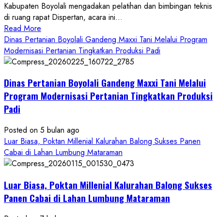
Kabupaten Boyolali mengadakan pelatihan dan bimbingan teknis
di ruang rapat Dispertan, acara ini...
Read
Read More
more
Dinas Pertanian Boyolali Gandeng Maxxi Tani Melalui Program
about
Modernisasi Pertanian Tingkatkan Produksi Padi
Dinas
Pertanian
Dinas Pertanian Boyolali Gandeng Maxxi Tani Melalui
Boyolali
Gelar
Program Modernisasi Pertanian Tingkatkan Produksi
Pelatihan
Padi
Budidaya
Singkong
Posted on 5 bulan ago
Wujudkan
Luar Biasa, Poktan Millenial Kalurahan Balong Sukses Panen
Ketahanan
Cabai di Lahan Lumbung Mataraman
Pangan
Kesejahteraan
Petani
Luar Biasa, Poktan Millenial Kalurahan Balong Sukses
Panen Cabai di Lahan Lumbung Mataraman