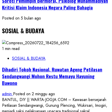
Soroti Pemimpin Bermoral, Psikolog Muhammadiyah
Kritisi Klaim Indonesia Negara Paling Bahagia
Posted on 5 bulan ago
SOSIAL & BUDAYA
1 min read
SOSIAL & BUDAYA
Dihadiri Tokoh Nasional, Ruwatan Ageng Petilasan
Sendangwangi Mohon Restu Memayu Hayuning
Bawono
admin
Posted on 2 minggu ago
BANTUL, DIY || WARTA-JOGJA.COM – Kawasan bersejarah
Petilasan Sendangwangi, Gunung Plencing, Wukirsari, Imogiri,
menjadi saksi pelaksanaan upacara tradisional sakral...