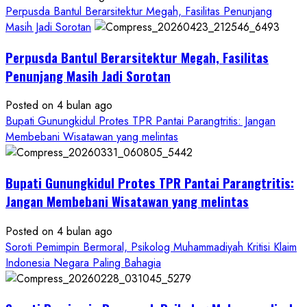
Hanya
Perpusda Bantul Berarsitektur Megah, Fasilitas Penunjang
Separuhnya
Masih Jadi Sorotan
yang
Perpusda Bantul Berarsitektur Megah, Fasilitas
Cair
ke
Penunjang Masih Jadi Sorotan
Kontraktor:
Posted on 4 bulan ago
Ketum
Bupati Gunungkidul Protes TPR Pantai Parangtritis: Jangan
PWRI
Membebani Wisatawan yang melintas
RI
Minta
Bukti
Bupati Gunungkidul Protes TPR Pantai Parangtritis:
Resmi
Jangan Membebani Wisatawan yang melintas
Posted on 4 bulan ago
Soroti Pemimpin Bermoral, Psikolog Muhammadiyah Kritisi Klaim
Indonesia Negara Paling Bahagia