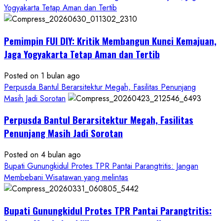
about
Yogyakarta Tetap Aman dan Tertib
Anggaran
Gedung
Pemimpin FUI DIY: Kritik Membangun Kunci Kemajuan,
KDMP
Rp1,6
Jaga Yogyakarta Tetap Aman dan Tertib
Miliar,
Diduga
Posted on 1 bulan ago
Hanya
Perpusda Bantul Berarsitektur Megah, Fasilitas Penunjang
Separuhnya
Masih Jadi Sorotan
yang
Perpusda Bantul Berarsitektur Megah, Fasilitas
Cair
ke
Penunjang Masih Jadi Sorotan
Kontraktor:
Posted on 4 bulan ago
Ketum
Bupati Gunungkidul Protes TPR Pantai Parangtritis: Jangan
PWRI
Membebani Wisatawan yang melintas
RI
Minta
Bukti
Bupati Gunungkidul Protes TPR Pantai Parangtritis:
Resmi