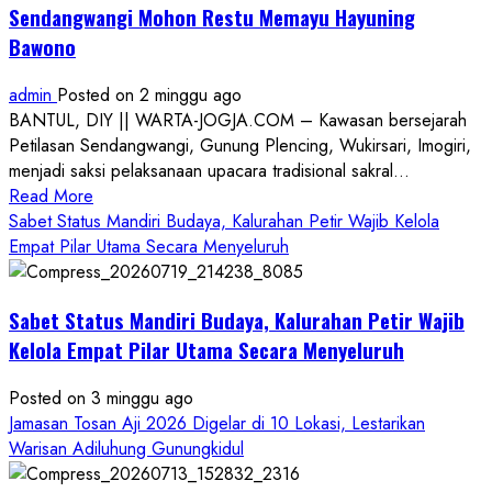
Sendangwangi Mohon Restu Memayu Hayuning
Bawono
admin
Posted on 2 minggu ago
BANTUL, DIY || WARTA-JOGJA.COM – Kawasan bersejarah
Petilasan Sendangwangi, Gunung Plencing, Wukirsari, Imogiri,
menjadi saksi pelaksanaan upacara tradisional sakral...
Read
Read More
more
Sabet Status Mandiri Budaya, Kalurahan Petir Wajib Kelola
about
Empat Pilar Utama Secara Menyeluruh
Dihadiri
Tokoh
Sabet Status Mandiri Budaya, Kalurahan Petir Wajib
Nasional,
Ruwatan
Kelola Empat Pilar Utama Secara Menyeluruh
Ageng
Petilasan
Posted on 3 minggu ago
Sendangwangi
Jamasan Tosan Aji 2026 Digelar di 10 Lokasi, Lestarikan
Mohon
Warisan Adiluhung Gunungkidul
Restu