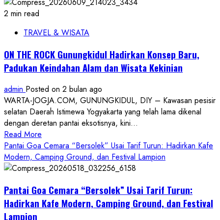
2 min read
TRAVEL & WISATA
ON THE ROCK Gunungkidul Hadirkan Konsep Baru,
Padukan Keindahan Alam dan Wisata Kekinian
admin
Posted on 2 bulan ago
WARTA-JOGJA.COM, GUNUNGKIDUL, DIY – Kawasan pesisir
selatan Daerah Istimewa Yogyakarta yang telah lama dikenal
dengan deretan pantai eksotisnya, kini...
Read
Read More
more
Pantai Goa Cemara “Bersolek” Usai Tarif Turun: Hadirkan Kafe
about
Modern, Camping Ground, dan Festival Lampion
ON
THE
Pantai Goa Cemara “Bersolek” Usai Tarif Turun:
ROCK
Gunungkidul
Hadirkan Kafe Modern, Camping Ground, dan Festival
Hadirkan
Lampion