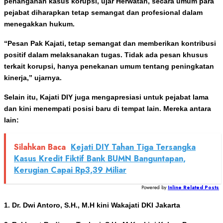
penanganan kasus korupsi, ujar Herwatan, secara umum para
pejabat diharapkan tetap semangat dan profesional dalam
menegakkan hukum.
“Pesan Pak Kajati, tetap semangat dan memberikan kontribusi
positif dalam melaksanakan tugas. Tidak ada pesan khusus
terkait korupsi, hanya penekanan umum tentang peningkatan
kinerja,” ujarnya.
Selain itu, Kajati DIY juga mengapresiasi untuk pejabat lama
dan kini menempati posisi baru di tempat lain. Mereka antara
lain:
Silahkan Baca
Kejati DIY Tahan Tiga Tersangka
Kasus Kredit Fiktif Bank BUMN Banguntapan,
Kerugian Capai Rp3,39 Miliar
Powered by
Inline Related Posts
1. Dr. Dwi Antoro, S.H., M.H kini Wakajati DKI Jakarta