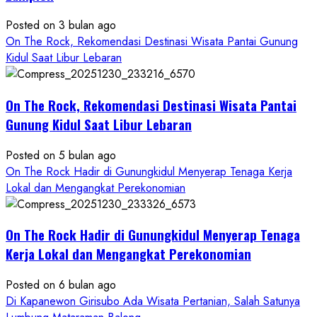
Konsep
Baru,
Posted on 3 bulan ago
Padukan
On The Rock, Rekomendasi Destinasi Wisata Pantai Gunung
Keindahan
Kidul Saat Libur Lebaran
Alam
dan
Wisata
On The Rock, Rekomendasi Destinasi Wisata Pantai
Kekinian
Gunung Kidul Saat Libur Lebaran
Posted on 5 bulan ago
On The Rock Hadir di Gunungkidul Menyerap Tenaga Kerja
Lokal dan Mengangkat Perekonomian
On The Rock Hadir di Gunungkidul Menyerap Tenaga
Kerja Lokal dan Mengangkat Perekonomian
Posted on 6 bulan ago
Di Kapanewon Girisubo Ada Wisata Pertanian, Salah Satunya