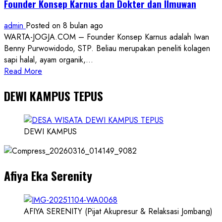
Founder Konsep Karnus dan Dokter dan Ilmuwan
admin
Posted on 8 bulan ago
WARTA-JOGJA.COM – Founder Konsep Karnus adalah Iwan
Benny Purwowidodo, STP. Beliau merupakan peneliti kolagen
sapi halal, ayam organik,...
Read
Read More
more
DEWI KAMPUS TEPUS
about
Founder
Konsep
Karnus
DEWI KAMPUS
dan
Dokter
dan
Afiya Eka Serenity
Ilmuwan
AFIYA SERENITY (Pijat Akupresur & Relaksasi Jombang)