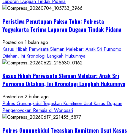
about
Laporan Dugaan Tindak Pidana
Kasus
Pelecehan
Peristiwa Penutupan Paksa Toko: Polresta
Anak
di
Yogyakarta Terima Laporan Dugaan Tindak Pidana
Bantul:
Aliansi
Posted on 1 bulan ago
Janji
Kasus Hibah Pariwisata Sleman Melebar: Anak Sri Purnomo
Kawal
Ditahan, Ini Kronologi Langkah Hukumnya
Proses
Hukum
Kasus Hibah Pariwisata Sleman Melebar: Anak Sri
Sampai
Tuntas
Purnomo Ditahan, Ini Kronologi Langkah Hukumnya
Posted on 2 bulan ago
Polres Gunungkidul Tegaskan Komitmen Usut Kasus Dugaan
Pengeroyokan Remaja di Wonosari
Polres Gunungkidul Tegaskan Komitmen Usut Kasus