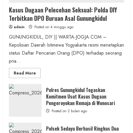
Kasus Dugaan Pelecehan Seksual: Polda DIY
Terbitkan DPO Buruan Asal Gunungkidul
admin
Posted on 4 minggu ago
GUNUNGKIDUL, DIY || WARTA-JOGJA.COM –
Kepolisian Daerah Istimewa Yogyakarta resmi menetapkan
status Daftar Pencarian Orang (DPO) terhadap seorang
pria...
Read
Read More
more
about
Kasus
Dugaan
Polres Gunungkidul Tegaskan
Pelecehan
Komitmen Usut Kasus Dugaan
Seksual:
Polda
Pengeroyokan Remaja di Wonosari
DIY
Terbitkan
Posted on 2 bulan ago
DPO
Buruan
Asal
Gunungkidul
Polsek Sedayu Berhasil Ringkus Dua