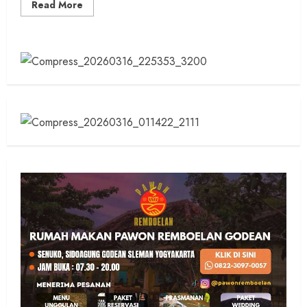
Read
Read More
more
about
Dari
Saluran
Tersumbat
ke
Ladang
Subur,
Aksi
Nyata
Mahasiswa
KKN
UPY
di
Balong
Barat