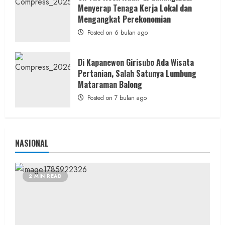
Menyerap Tenaga Kerja Lokal dan
Berita Daerah
Berita Peristiwa
Mengangkat Perekonomian
Warga Bangunharjo Amankan Pria
Posted on 6 bulan ago
Penyembunyi Sabu di Kemasan Kopi
admin
Posted on 14 jam ago
Di Kapanewon Girisubo Ada Wisata
Pertanian, Salah Satunya Lumbung
Mataraman Balong
Posted on 7 bulan ago
NASIONAL
2 MIN READ