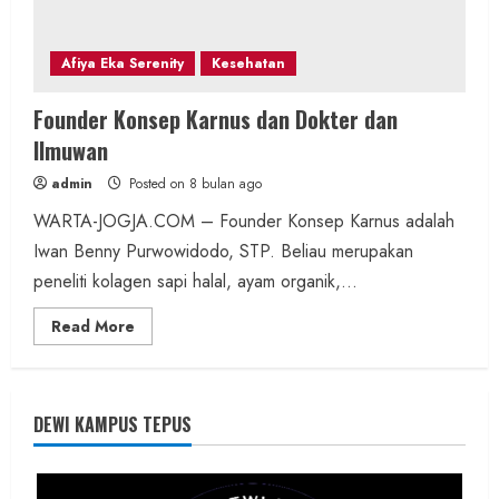
Afiya Eka Serenity
Kesehatan
Founder Konsep Karnus dan Dokter dan
Ilmuwan
admin
Posted on 8 bulan ago
WARTA-JOGJA.COM – Founder Konsep Karnus adalah
Iwan Benny Purwowidodo, STP. Beliau merupakan
peneliti kolagen sapi halal, ayam organik,...
Read
Read More
more
about
Founder
Konsep
Karnus
dan
DEWI KAMPUS TEPUS
Dokter
dan
Ilmuwan