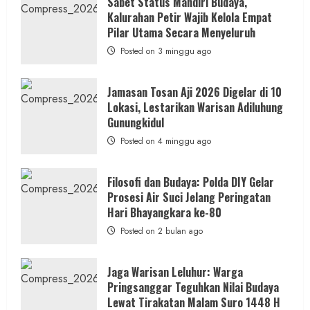
Tokoh
Sabet Status Mandiri Budaya,
Nasional,
Kalurahan Petir Wajib Kelola Empat
Ruwatan
Ageng
Pilar Utama Secara Menyeluruh
Petilasan
Sendangwangi
Posted on 3 minggu ago
Mohon
Restu
Memayu
Hayuning
Jamasan Tosan Aji 2026 Digelar di 10
Bawono
Lokasi, Lestarikan Warisan Adiluhung
Gunungkidul
Posted on 4 minggu ago
Filosofi dan Budaya: Polda DIY Gelar
Prosesi Air Suci Jelang Peringatan
Hari Bhayangkara ke-80
Posted on 2 bulan ago
Jaga Warisan Leluhur: Warga
Pringsanggar Teguhkan Nilai Budaya
Lewat Tirakatan Malam Suro 1448 H