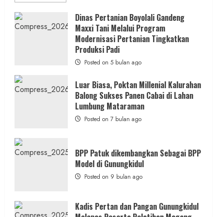
more
about
Dinas
Dinas Pertanian Boyolali Gandeng
Pertanian
Maxxi Tani Melalui Program
Boyolali
Gelar
Modernisasi Pertanian Tingkatkan
Pelatihan
Budidaya
Produksi Padi
Singkong
Wujudkan
Posted on 5 bulan ago
Ketahanan
Pangan
Kesejahteraan
Luar Biasa, Poktan Millenial Kalurahan
Petani
Balong Sukses Panen Cabai di Lahan
Lumbung Mataraman
Posted on 7 bulan ago
BPP Patuk dikembangkan Sebagai BPP
Model di Gunungkidul
Posted on 9 bulan ago
Kadis Pertan dan Pangan Gunungkidul
Melepas Peserta Pelatihan Magang