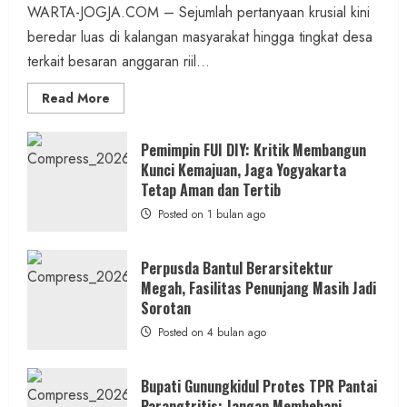
WARTA-JOGJA.COM – Sejumlah pertanyaan krusial kini
beredar luas di kalangan masyarakat hingga tingkat desa
terkait besaran anggaran riil...
Read
Read More
more
about
Anggaran
Gedung
Pemimpin FUI DIY: Kritik Membangun
KDMP
Kunci Kemajuan, Jaga Yogyakarta
Rp1,6
Miliar,
Tetap Aman dan Tertib
Diduga
Hanya
Posted on 1 bulan ago
Separuhnya
yang
Cair
ke
Perpusda Bantul Berarsitektur
Kontraktor:
Megah, Fasilitas Penunjang Masih Jadi
Ketum
PWRI
Sorotan
RI
Minta
Posted on 4 bulan ago
Bukti
Resmi
Bupati Gunungkidul Protes TPR Pantai
Parangtritis: Jangan Membebani