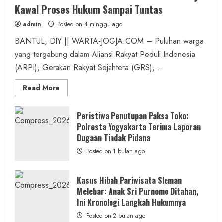
Kawal Proses Hukum Sampai Tuntas
admin
Posted on 4 minggu ago
BANTUL, DIY || WARTA-JOGJA.COM – Puluhan warga
yang tergabung dalam Aliansi Rakyat Peduli Indonesia
(ARPI), Gerakan Rakyat Sejahtera (GRS),...
Read
Read More
more
about
Kasus
Pelecehan
Peristiwa Penutupan Paksa Toko:
Anak
Polresta Yogyakarta Terima Laporan
di
Bantul:
Dugaan Tindak Pidana
Aliansi
Janji
Posted on 1 bulan ago
Kawal
Proses
Hukum
Sampai
Kasus Hibah Pariwisata Sleman
Tuntas
Melebar: Anak Sri Purnomo Ditahan,
Ini Kronologi Langkah Hukumnya
Posted on 2 bulan ago