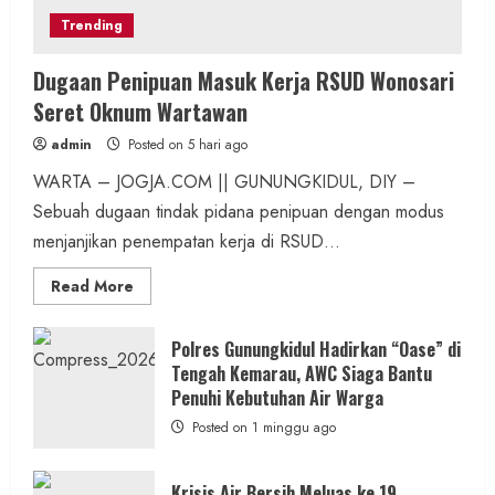
Trending
Dugaan Penipuan Masuk Kerja RSUD Wonosari
Seret Oknum Wartawan
admin
Posted on 5 hari ago
WARTA – JOGJA.COM || GUNUNGKIDUL, DIY –
Sebuah dugaan tindak pidana penipuan dengan modus
menjanjikan penempatan kerja di RSUD...
Read
Read More
more
about
Dugaan
Penipuan
Polres Gunungkidul Hadirkan “Oase” di
Masuk
Tengah Kemarau, AWC Siaga Bantu
Kerja
RSUD
Penuhi Kebutuhan Air Warga
Wonosari
Seret
Posted on 1 minggu ago
Oknum
Wartawan
Krisis Air Bersih Meluas ke 19