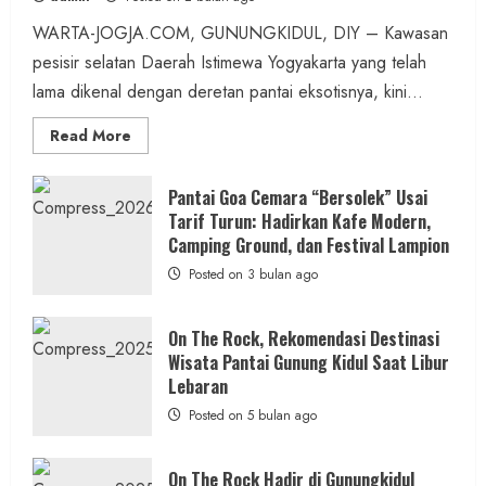
admin
Posted on 11 jam ago
WARTA-JOGJA.COM, GUNUNGKIDUL, DIY – Kawasan
pesisir selatan Daerah Istimewa Yogyakarta yang telah
2 MIN READ
lama dikenal dengan deretan pantai eksotisnya, kini...
Read
Read More
more
about
ON
Berita Daerah
Kesehatan
THE
Pantai Goa Cemara “Bersolek” Usai
ROCK
ASI Lancar, Ibu Tenang: RSUD Wonosari dan
Tarif Turun: Hadirkan Kafe Modern,
Gunungkidul
Hadirkan
Camping Ground, dan Festival Lampion
Puskesmas Wonosari II Sediakan
Konsep
Baru,
Posted on 3 bulan ago
Pendampingan Lengkap
Padukan
Keindahan
Alam
admin
Posted on 11 jam ago
dan
On The Rock, Rekomendasi Destinasi
Wisata
Wisata Pantai Gunung Kidul Saat Libur
Kekinian
2 MIN READ
Lebaran
Posted on 5 bulan ago
On The Rock Hadir di Gunungkidul