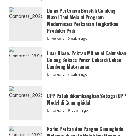
more
about
Dinas
Dinas Pertanian Boyolali Gandeng
Pertanian
Maxxi Tani Melalui Program
Boyolali
Gelar
Modernisasi Pertanian Tingkatkan
Pelatihan
Budidaya
Produksi Padi
Singkong
Wujudkan
Posted on 5 bulan ago
Ketahanan
Pangan
Kesejahteraan
Luar Biasa, Poktan Millenial Kalurahan
Petani
Balong Sukses Panen Cabai di Lahan
Lumbung Mataraman
Posted on 7 bulan ago
BPP Patuk dikembangkan Sebagai BPP
Model di Gunungkidul
Posted on 9 bulan ago
Kadis Pertan dan Pangan Gunungkidul
Melepas Peserta Pelatihan Magang