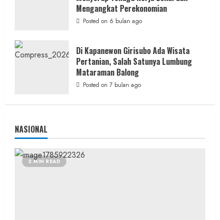
Lomba Pengagungan Kalurahan Balong:
Mengangkat Perekonomian
Merayakan HUT ke-81 RI untuk
Posted on 6 bulan ago
Memperkokoh Persatuan dan Nasionalisme
admin
Posted on 15 jam ago
Di Kapanewon Girisubo Ada Wisata
Pertanian, Salah Satunya Lumbung
Mataraman Balong
Posted on 7 bulan ago
NASIONAL
2 MIN READ