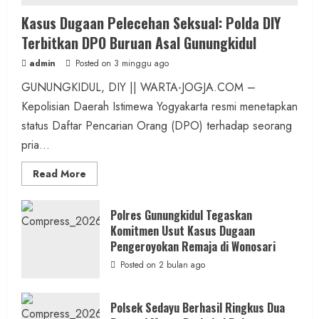
Kasus Dugaan Pelecehan Seksual: Polda DIY
Terbitkan DPO Buruan Asal Gunungkidul
admin
Posted on 3 minggu ago
GUNUNGKIDUL, DIY || WARTA-JOGJA.COM –
Kepolisian Daerah Istimewa Yogyakarta resmi menetapkan
status Daftar Pencarian Orang (DPO) terhadap seorang
pria...
Read
Read More
more
about
Kasus
Dugaan
Polres Gunungkidul Tegaskan
Pelecehan
Komitmen Usut Kasus Dugaan
Seksual:
Polda
Pengeroyokan Remaja di Wonosari
DIY
Terbitkan
Posted on 2 bulan ago
DPO
Buruan
Asal
Gunungkidul
Polsek Sedayu Berhasil Ringkus Dua