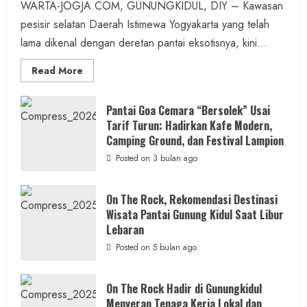
admin
Posted on 7 jam ago
WARTA-JOGJA.COM, GUNUNGKIDUL, DIY – Kawasan
pesisir selatan Daerah Istimewa Yogyakarta yang telah
1 MIN READ
lama dikenal dengan deretan pantai eksotisnya, kini...
Read
Read More
more
about
ON
Berita Jateng
THE
Pantai Goa Cemara “Bersolek” Usai
ROCK
Tarif Turun: Hadirkan Kafe Modern,
Kebakaran Hanguskan Kantin dan Gudang
Gunungkidul
Hadirkan
Camping Ground, dan Festival Lampion
SD Negeri 1 Jerukan, Polsek Juwangi
Konsep
Baru,
Posted on 3 bulan ago
Lakukan Olah TKP
Padukan
Keindahan
Alam
admin
Posted on 14 jam ago
dan
On The Rock, Rekomendasi Destinasi
Wisata
Wisata Pantai Gunung Kidul Saat Libur
Kekinian
1 MIN READ
Lebaran
Posted on 5 bulan ago
On The Rock Hadir di Gunungkidul
Berita Daerah
Menyerap Tenaga Kerja Lokal dan