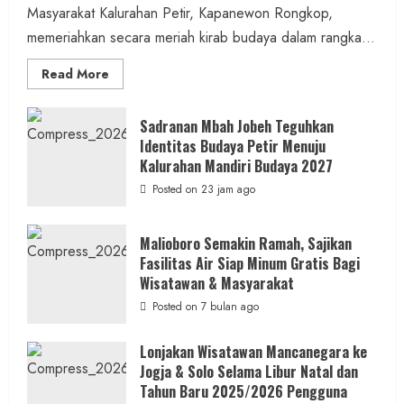
Masyarakat Kalurahan Petir, Kapanewon Rongkop,
memeriahkan secara meriah kirab budaya dalam rangka...
Read
Read More
more
about
Bersama
Bupati
Sadranan Mbah Jobeh Teguhkan
Gunungkidul
Identitas Budaya Petir Menuju
Antusiasme
Warga
Kalurahan Mandiri Budaya 2027
Warnai
Kirab
Posted on 23 jam ago
Budaya
Sadranan
Mbah
Jobeh
Malioboro Semakin Ramah, Sajikan
yang
Fasilitas Air Siap Minum Gratis Bagi
Kini
Resmi
Wisatawan & Masyarakat
Sandang
Status
Posted on 7 bulan ago
Kalurahan
Mandiri
Budaya
Lonjakan Wisatawan Mancanegara ke
Jogja & Solo Selama Libur Natal dan
Tahun Baru 2025/2026 Pengguna