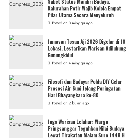
Tokoh
Sabet Status Mandiri Budaya,
Nasional,
Kalurahan Petir Wajib Kelola Empat
Ruwatan
Ageng
Pilar Utama Secara Menyeluruh
Petilasan
Sendangwangi
Posted on 3 minggu ago
Mohon
Restu
Memayu
Hayuning
Jamasan Tosan Aji 2026 Digelar di 10
Bawono
Lokasi, Lestarikan Warisan Adiluhung
Gunungkidul
Posted on 4 minggu ago
Filosofi dan Budaya: Polda DIY Gelar
Prosesi Air Suci Jelang Peringatan
Hari Bhayangkara ke-80
Posted on 2 bulan ago
Jaga Warisan Leluhur: Warga
Pringsanggar Teguhkan Nilai Budaya
Lewat Tirakatan Malam Suro 1448 H