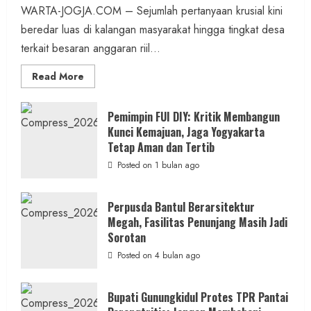
WARTA-JOGJA.COM – Sejumlah pertanyaan krusial kini
beredar luas di kalangan masyarakat hingga tingkat desa
terkait besaran anggaran riil...
Read
Read More
more
about
Anggaran
Gedung
Pemimpin FUI DIY: Kritik Membangun
KDMP
Kunci Kemajuan, Jaga Yogyakarta
Rp1,6
Miliar,
Tetap Aman dan Tertib
Diduga
Hanya
Posted on 1 bulan ago
Separuhnya
yang
Cair
ke
Perpusda Bantul Berarsitektur
Kontraktor:
Megah, Fasilitas Penunjang Masih Jadi
Ketum
PWRI
Sorotan
RI
Minta
Posted on 4 bulan ago
Bukti
Resmi
Bupati Gunungkidul Protes TPR Pantai