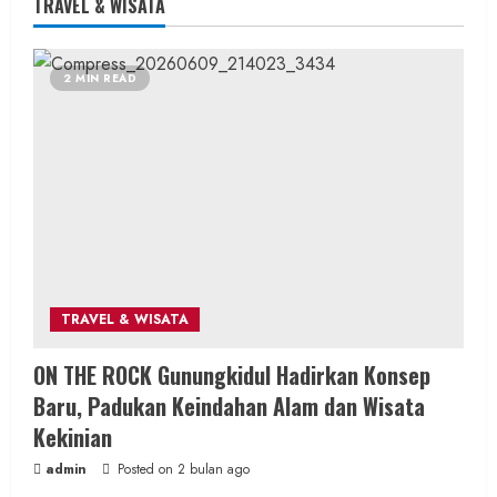
TRAVEL & WISATA
Wisata & Budaya
Bersama Bupati Gunungkidul Antusiasme
2 MIN READ
Warga Warnai Kirab Budaya Sadranan
Mbah Jobeh yang Kini Resmi Sandang
Status Kalurahan Mandiri Budaya
admin
Posted on 6 jam ago
2 MIN READ
TRAVEL & WISATA
Berita KUA Semugih, DIY
ON THE ROCK Gunungkidul Hadirkan Konsep
Keutamaan Sholawat dan Kunci Hidup
Baru, Padukan Keindahan Alam dan Wisata
Tenang Jadi Materi Utama Pengajian
Kekinian
Aparat Margosari
admin
Posted on 2 bulan ago