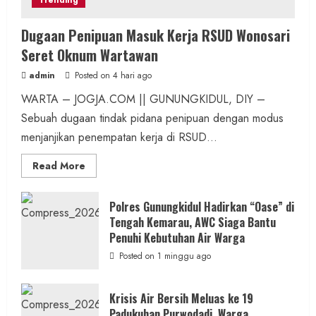
Trending
Dugaan Penipuan Masuk Kerja RSUD Wonosari
Seret Oknum Wartawan
admin
Posted on 4 hari ago
WARTA – JOGJA.COM || GUNUNGKIDUL, DIY –
Sebuah dugaan tindak pidana penipuan dengan modus
menjanjikan penempatan kerja di RSUD...
Read
Read More
more
about
Dugaan
Penipuan
Polres Gunungkidul Hadirkan “Oase” di
Masuk
Tengah Kemarau, AWC Siaga Bantu
Kerja
RSUD
Penuhi Kebutuhan Air Warga
Wonosari
Seret
Posted on 1 minggu ago
Oknum
Wartawan
Krisis Air Bersih Meluas ke 19
Padukuhan Purwodadi, Warga