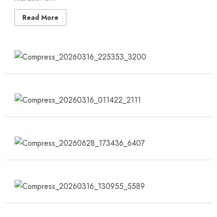
Read
Read More
more
about
Kapolda
DIY
Salurkan
Bantuan
Biaya
Hidup
bagi
306
Mahasiswa
Sumatera
Terdampak
Banjir
Bandang