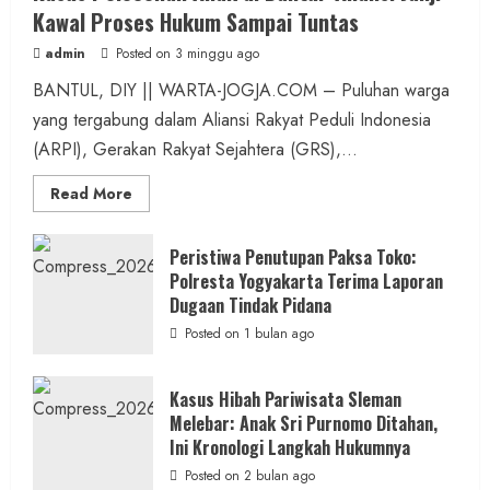
Kawal Proses Hukum Sampai Tuntas
admin
Posted on 3 minggu ago
BANTUL, DIY || WARTA-JOGJA.COM – Puluhan warga
yang tergabung dalam Aliansi Rakyat Peduli Indonesia
(ARPI), Gerakan Rakyat Sejahtera (GRS),...
Read
Read More
more
about
Kasus
Pelecehan
Peristiwa Penutupan Paksa Toko:
Anak
Polresta Yogyakarta Terima Laporan
di
Bantul:
Dugaan Tindak Pidana
Aliansi
Janji
Posted on 1 bulan ago
Kawal
Proses
Hukum
Sampai
Kasus Hibah Pariwisata Sleman
Tuntas
Melebar: Anak Sri Purnomo Ditahan,
Ini Kronologi Langkah Hukumnya
Posted on 2 bulan ago