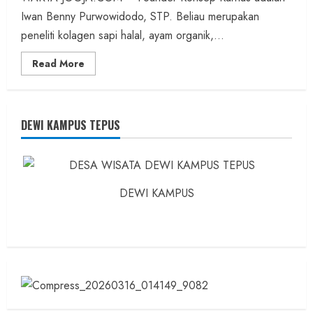
Iwan Benny Purwowidodo, STP. Beliau merupakan
peneliti kolagen sapi halal, ayam organik,...
Read
Read More
more
about
Founder
Konsep
Karnus
dan
DEWI KAMPUS TEPUS
Dokter
dan
Ilmuwan
DEWI KAMPUS