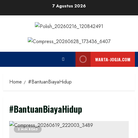
Skip
7 Agustus 2026
to
content
WARTA-JOGJA.COM
Home
#BantuanBiayaHidup
#BantuanBiayaHidup
2 MIN READ