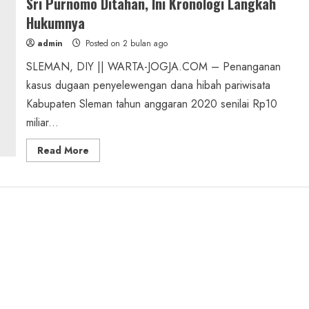
Sri Purnomo Ditahan, Ini Kronologi Langkah
Hukumnya
admin
Posted on 2 bulan ago
SLEMAN, DIY || WARTA-JOGJA.COM – Penanganan
kasus dugaan penyelewengan dana hibah pariwisata
Kabupaten Sleman tahun anggaran 2020 senilai Rp10
miliar...
Read
Read More
more
about
Kasus
Hibah
Pariwisata
Sleman
Melebar:
Anak
Sri
Purnomo
Ditahan,
Ini
Kronologi
Langkah
Hukumnya