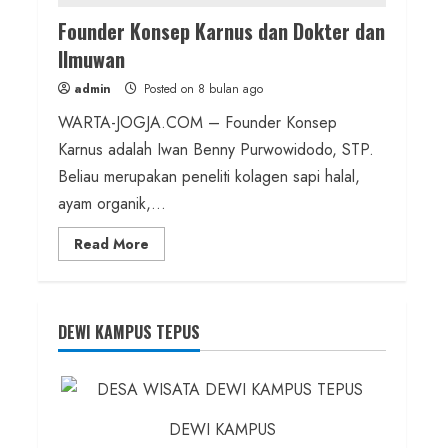
Founder Konsep Karnus dan Dokter dan
Ilmuwan
admin
Posted on 8 bulan ago
WARTA-JOGJA.COM – Founder Konsep
Karnus adalah Iwan Benny Purwowidodo, STP.
Beliau merupakan peneliti kolagen sapi halal,
ayam organik,...
Read
Read More
more
about
Founder
Konsep
Karnus
dan
DEWI KAMPUS TEPUS
Dokter
dan
Ilmuwan
DEWI KAMPUS