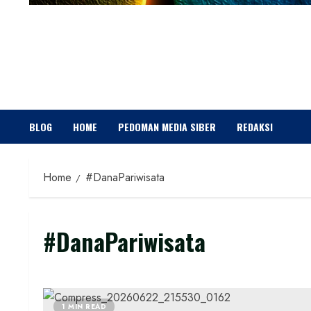
BLOG
HOME
PEDOMAN MEDIA SIBER
REDAKSI
Home
#DanaPariwisata
#DanaPariwisata
1 MIN READ