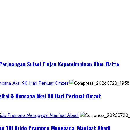
I Perjuangan Sulsel Tinjau Kepemimpinan Ober Datte
encana Aksi 90 Hari Perkuat Omzet
gital & Rencana Aksi 90 Hari Perkuat Omzet
Krido Pramono Menggapai Manfaat Abadi
jen TNI Krido Pramono Menggapai Manfaat Abadi