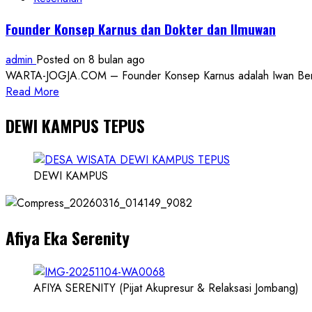
Founder Konsep Karnus dan Dokter dan Ilmuwan
admin
Posted on 8 bulan ago
WARTA-JOGJA.COM – Founder Konsep Karnus adalah Iwan Benny P
Read
Read More
more
DEWI KAMPUS TEPUS
about
Founder
Konsep
Karnus
DEWI KAMPUS
dan
Dokter
dan
Afiya Eka Serenity
Ilmuwan
AFIYA SERENITY (Pijat Akupresur & Relaksasi Jombang)