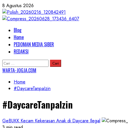
Skip
8 Agustus 2026
to
content
Primary
Blog
Menu
Home
PEDOMAN MEDIA SIBER
REDAKSI
Cari
untuk:
WARTA-JOGJA.COM
Home
#DaycareTanpaIzin
#DaycareTanpaIzin
GeBUKK Kecam Kekerasan Anak di Daycare Ilegal
3 min read