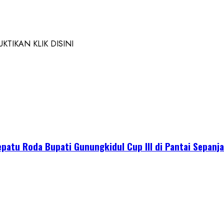
TIKAN KLIK DISINI
epatu Roda Bupati Gunungkidul Cup III di Pantai Sepanj