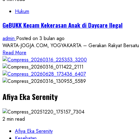
Hukum
GeBUKK Kecam Kekerasan Anak di Daycare Ilegal
admin
Posted on 3 bulan ago
WARTA-JOGJA.COM, YOGYAKARTA – Gerakan Rakyat Bersatu Unt
Read
Read More
more
about
GeBUKK
Kecam
Kekerasan
Afiya Eka Serenity
Anak
di
Daycare
Ilegal
2 min read
Afiya Eka Serenity
Kesehatan