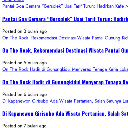
more
Pantai Goa Cemara “Bersolek” Usai Tarif Turun: Hadirkan Kafe
about
Pantai Goa Cemara “Bersolek” Usai Tarif Turun: Hadir
ON
THE
Posted on 3 bulan ago
ROCK
On The Rock, Rekomendasi Destinasi Wisata Pantai Gunung Kidu
Gunungkidul
Hadirkan
On The Rock, Rekomendasi Destinasi Wisata Pantai Gu
Konsep
Baru,
Posted on 5 bulan ago
Padukan
On The Rock Hadir di Gunungkidul Menyerap Tenaga Kerja Lok
Keindahan
Alam
On The Rock Hadir di Gunungkidul Menyerap Tenaga K
dan
Wisata
Posted on 6 bulan ago
Kekinian
Di Kapanewon Girisubo Ada Wisata Pertanian, Salah Satunya 
Di Kapanewon Girisubo Ada Wisata Pertanian, Salah 
Posted on 7 bulan ago