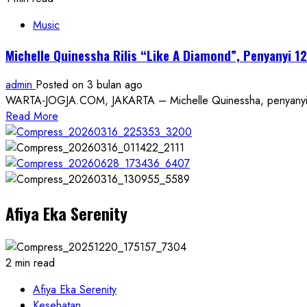
Music
Michelle Quinessha Rilis “Like A Diamond”, Penyanyi 1
admin
Posted on 3 bulan ago
WARTA-JOGJA.COM, JAKARTA – Michelle Quinessha, penyanyi muda
Read
Read More
more
about
Michelle
Quinessha
Rilis
Afiya Eka Serenity
“Like
A
Diamond”,
Penyanyi
2 min read
12
Tahun
Afiya Eka Serenity
Bidik
Kesehatan