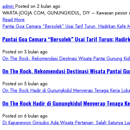
admin
Posted on 2 bulan ago
WARTA-JOGJA.COM, GUNUNGKIDUL, DIY – Kawasan pesisir selatan
Read
Read More
more
Pantai Goa Cemara “Bersolek” Usai Tarif Turun: Hadirkan Kafe
about
Pantai Goa Cemara “Bersolek” Usai Tarif Turun: Hadir
ON
THE
Posted on 3 bulan ago
ROCK
On The Rock, Rekomendasi Destinasi Wisata Pantai Gunung Kidu
Gunungkidul
Hadirkan
On The Rock, Rekomendasi Destinasi Wisata Pantai Gu
Konsep
Baru,
Posted on 5 bulan ago
Padukan
On The Rock Hadir di Gunungkidul Menyerap Tenaga Kerja Lok
Keindahan
Alam
On The Rock Hadir di Gunungkidul Menyerap Tenaga K
dan
Wisata
Posted on 6 bulan ago
Kekinian
Di Kapanewon Girisubo Ada Wisata Pertanian, Salah Satunya 