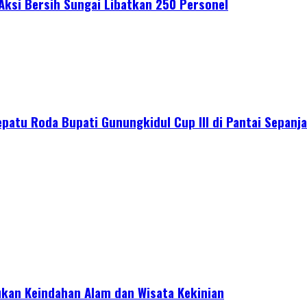
 Aksi Bersih Sungai Libatkan 250 Personel
epatu Roda Bupati Gunungkidul Cup III di Pantai Sepanj
kan Keindahan Alam dan Wisata Kekinian