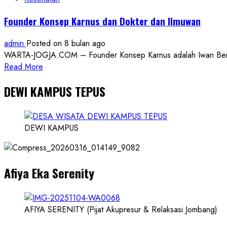
Pasar
Founder Konsep Karnus dan Dokter dan Ilmuwan
Internasional
admin
Posted on 8 bulan ago
WARTA-JOGJA.COM – Founder Konsep Karnus adalah Iwan Benny P
Read
Read More
more
DEWI KAMPUS TEPUS
about
Founder
Konsep
Karnus
DEWI KAMPUS
dan
Dokter
dan
Afiya Eka Serenity
Ilmuwan
AFIYA SERENITY (Pijat Akupresur & Relaksasi Jombang)