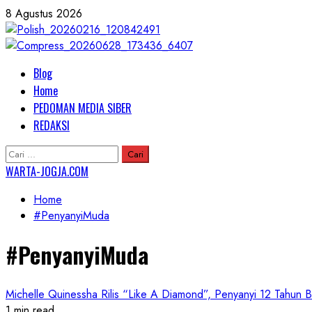
Skip
8 Agustus 2026
to
content
Primary
Blog
Menu
Home
PEDOMAN MEDIA SIBER
REDAKSI
Cari
untuk:
WARTA-JOGJA.COM
Home
#PenyanyiMuda
#PenyanyiMuda
Michelle Quinessha Rilis “Like A Diamond”, Penyanyi 12 Tahun Bi
1 min read