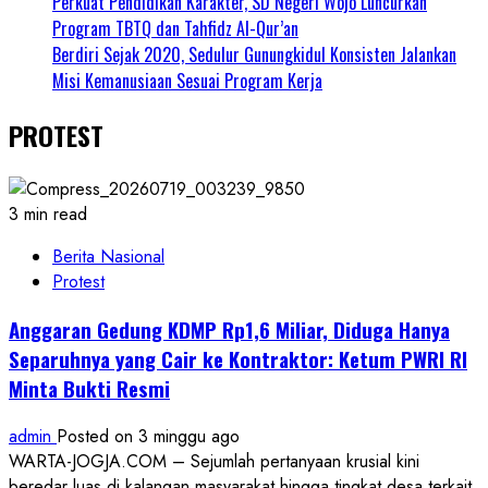
Perkuat Pendidikan Karakter, SD Negeri Wojo Luncurkan
Program TBTQ dan Tahfidz Al-Qur’an
Berdiri Sejak 2020, Sedulur Gunungkidul Konsisten Jalankan
Misi Kemanusiaan Sesuai Program Kerja
PROTEST
3 min read
Berita Nasional
Protest
Anggaran Gedung KDMP Rp1,6 Miliar, Diduga Hanya
Separuhnya yang Cair ke Kontraktor: Ketum PWRI RI
Minta Bukti Resmi
admin
Posted on 3 minggu ago
WARTA-JOGJA.COM – Sejumlah pertanyaan krusial kini
beredar luas di kalangan masyarakat hingga tingkat desa terkait