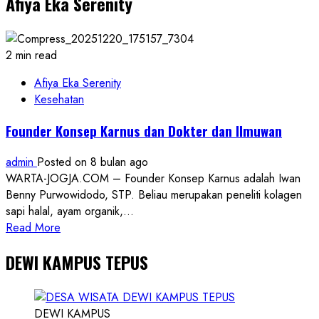
Afiya Eka Serenity
Berseragam
Hitam,
Toko
di
2 min read
Yogyakarta
Rugi
Afiya Eka Serenity
Rp60
Kesehatan
Juta
Founder Konsep Karnus dan Dokter dan Ilmuwan
untuk
Kedua
admin
Posted on 8 bulan ago
Kalinya
WARTA-JOGJA.COM – Founder Konsep Karnus adalah Iwan
Benny Purwowidodo, STP. Beliau merupakan peneliti kolagen
sapi halal, ayam organik,...
Read
Read More
more
DEWI KAMPUS TEPUS
about
Founder
Konsep
Karnus
DEWI KAMPUS