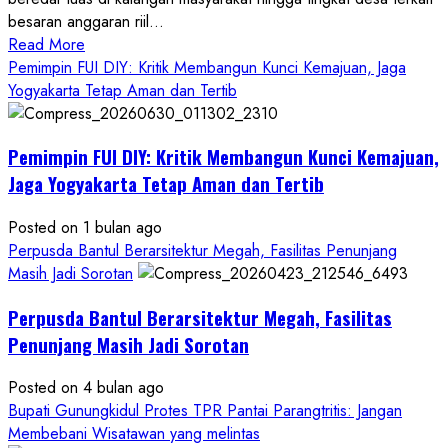
besaran anggaran riil...
Read
Read More
more
Pemimpin FUI DIY: Kritik Membangun Kunci Kemajuan, Jaga
about
Yogyakarta Tetap Aman dan Tertib
Anggaran
Gedung
Pemimpin FUI DIY: Kritik Membangun Kunci Kemajuan,
KDMP
Rp1,6
Jaga Yogyakarta Tetap Aman dan Tertib
Miliar,
Diduga
Posted on 1 bulan ago
Hanya
Perpusda Bantul Berarsitektur Megah, Fasilitas Penunjang
Separuhnya
Masih Jadi Sorotan
yang
Perpusda Bantul Berarsitektur Megah, Fasilitas
Cair
ke
Penunjang Masih Jadi Sorotan
Kontraktor:
Posted on 4 bulan ago
Ketum
Bupati Gunungkidul Protes TPR Pantai Parangtritis: Jangan
PWRI
Membebani Wisatawan yang melintas
RI