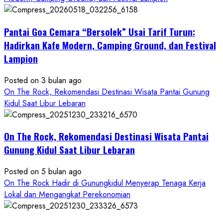
ON
THE
Pantai Goa Cemara “Bersolek” Usai Tarif Turun:
ROCK
Gunungkidul
Hadirkan Kafe Modern, Camping Ground, dan Festival
Hadirkan
Lampion
Konsep
Baru,
Posted on 3 bulan ago
Padukan
On The Rock, Rekomendasi Destinasi Wisata Pantai Gunung
Keindahan
Kidul Saat Libur Lebaran
Alam
dan
Wisata
On The Rock, Rekomendasi Destinasi Wisata Pantai
Kekinian
Gunung Kidul Saat Libur Lebaran
Posted on 5 bulan ago
On The Rock Hadir di Gunungkidul Menyerap Tenaga Kerja
Lokal dan Mengangkat Perekonomian