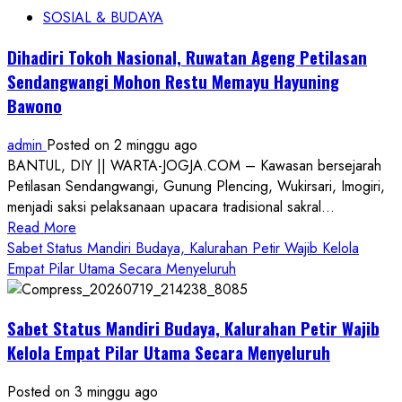
SOSIAL & BUDAYA
Dihadiri Tokoh Nasional, Ruwatan Ageng Petilasan
Sendangwangi Mohon Restu Memayu Hayuning
Bawono
admin
Posted on 2 minggu ago
BANTUL, DIY || WARTA-JOGJA.COM – Kawasan bersejarah
Petilasan Sendangwangi, Gunung Plencing, Wukirsari, Imogiri,
menjadi saksi pelaksanaan upacara tradisional sakral...
Read
Read More
more
Sabet Status Mandiri Budaya, Kalurahan Petir Wajib Kelola
about
Empat Pilar Utama Secara Menyeluruh
Dihadiri
Tokoh
Sabet Status Mandiri Budaya, Kalurahan Petir Wajib
Nasional,
Ruwatan
Kelola Empat Pilar Utama Secara Menyeluruh
Ageng
Petilasan
Posted on 3 minggu ago