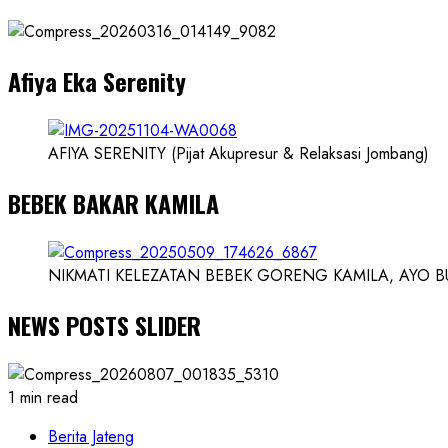
dan
Dokter
dan
Afiya Eka Serenity
Ilmuwan
AFIYA SERENITY (Pijat Akupresur & Relaksasi Jombang)
BEBEK BAKAR KAMILA
NIKMATI KELEZATAN BEBEK GORENG KAMILA, AYO BUK
NEWS POSTS SLIDER
1 min read
Berita Jateng