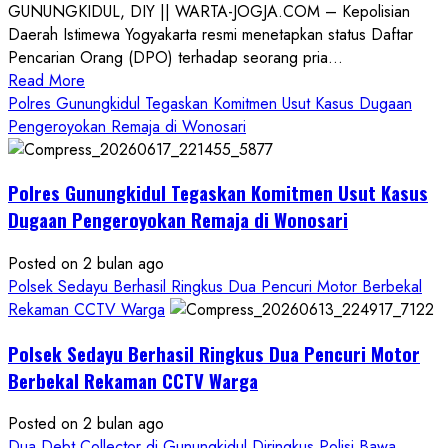
GUNUNGKIDUL, DIY || WARTA-JOGJA.COM – Kepolisian
Daerah Istimewa Yogyakarta resmi menetapkan status Daftar
Pencarian Orang (DPO) terhadap seorang pria...
Read
Read More
more
Polres Gunungkidul Tegaskan Komitmen Usut Kasus Dugaan
about
Pengeroyokan Remaja di Wonosari
Kasus
Dugaan
Polres Gunungkidul Tegaskan Komitmen Usut Kasus
Pelecehan
Seksual:
Dugaan Pengeroyokan Remaja di Wonosari
Polda
DIY
Posted on 2 bulan ago
Terbitkan
Polsek Sedayu Berhasil Ringkus Dua Pencuri Motor Berbekal
DPO
Rekaman CCTV Warga
Buruan
Polsek Sedayu Berhasil Ringkus Dua Pencuri Motor
Asal
Gunungkidul
Berbekal Rekaman CCTV Warga
Posted on 2 bulan ago
Dua Debt Collector di Gunungkidul Diringkus Polisi Bawa