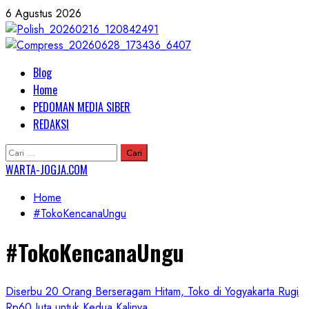
Skip
6 Agustus 2026
to
content
Primary
Blog
Menu
Home
PEDOMAN MEDIA SIBER
REDAKSI
Cari
untuk:
WARTA-JOGJA.COM
Home
#TokoKencanaUngu
#TokoKencanaUngu
Diserbu 20 Orang Berseragam Hitam, Toko di Yogyakarta Rugi
Rp60 Juta untuk Kedua Kalinya