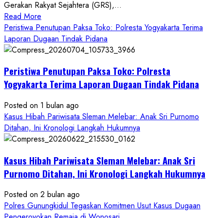
Gerakan Rakyat Sejahtera (GRS),...
Read
Read More
more
Peristiwa Penutupan Paksa Toko: Polresta Yogyakarta Terima
about
Laporan Dugaan Tindak Pidana
Kasus
Pelecehan
Peristiwa Penutupan Paksa Toko: Polresta
Anak
di
Yogyakarta Terima Laporan Dugaan Tindak Pidana
Bantul:
Aliansi
Posted on 1 bulan ago
Janji
Kasus Hibah Pariwisata Sleman Melebar: Anak Sri Purnomo
Kawal
Ditahan, Ini Kronologi Langkah Hukumnya
Proses
Hukum
Kasus Hibah Pariwisata Sleman Melebar: Anak Sri
Sampai
Tuntas
Purnomo Ditahan, Ini Kronologi Langkah Hukumnya
Posted on 2 bulan ago
Polres Gunungkidul Tegaskan Komitmen Usut Kasus Dugaan
Pengeroyokan Remaja di Wonosari