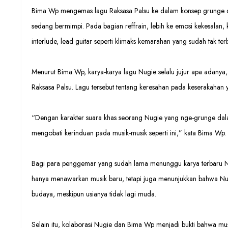
Bima Wp mengemas lagu Raksasa Palsu ke dalam konsep grunge 
sedang bermimpi. Pada bagian reffrain, lebih ke emosi kekesalan,
interlude, lead guitar seperti klimaks kemarahan yang sudah tak t
Menurut Bima Wp, karya-karya lagu Nugie selalu jujur apa adany
Raksasa Palsu. Lagu tersebut tentang keresahan pada keserakahan
“Dengan karakter suara khas seorang Nugie yang nge-grunge dala
mengobati kerinduan pada musik-musik seperti ini,” kata Bima Wp.
Bagi para penggemar yang sudah lama menunggu karya terbaru Nug
hanya menawarkan musik baru, tetapi juga menunjukkan bahwa Nug
budaya, meskipun usianya tidak lagi muda.
Selain itu, kolaborasi Nugie dan Bima Wp menjadi bukti bahwa musi