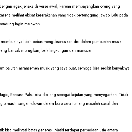
dengan agak jenaka di verse awal, karena membayangkan orang yang
 karena melihat akibat keserakahan yang tidak bertanggung jawab. Lalu pada
erbendung ingin melawan.
a, membuatnya lebih bebas mengekspresikan diri dalam pembuatan musik
 yang banyak merugikan, baik lingkungan dan manusia.
m balutan arransemen musik yang saya buat, semoga bisa sedikit banyaknya
ie, Raksasa Palsu bisa dibilang sebagai kejutan yang menyegarkan. Tidak
ie masih sangat relevan dalam berbicara tentang masalah sosial dan
k bisa melintasi batas generasi. Meski terdapat perbedaan usia antara