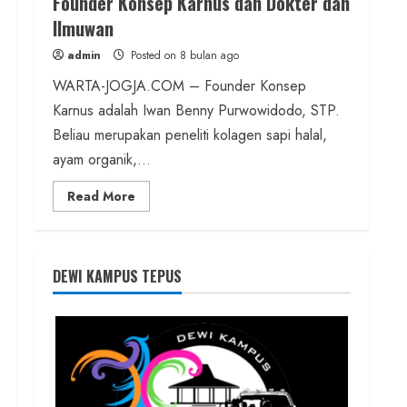
Founder Konsep Karnus dan Dokter dan
Ilmuwan
admin
Posted on 8 bulan ago
WARTA-JOGJA.COM – Founder Konsep
Karnus adalah Iwan Benny Purwowidodo, STP.
Beliau merupakan peneliti kolagen sapi halal,
ayam organik,...
Read
Read More
more
about
Founder
Konsep
Karnus
dan
DEWI KAMPUS TEPUS
Dokter
dan
Ilmuwan