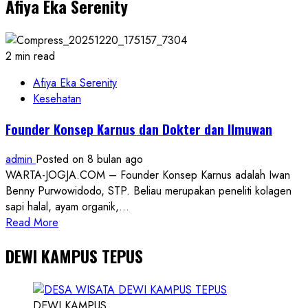
Afiya Eka Serenity
Terancam:
Otak
Algoritma
Raksasa
2 min read
Dunia
Masih
Afiya Eka Serenity
Berada
Kesehatan
di
Founder Konsep Karnus dan Dokter dan Ilmuwan
Singapura
dan
admin
Posted on 8 bulan ago
Luar
WARTA-JOGJA.COM – Founder Konsep Karnus adalah Iwan
Negeri
Benny Purwowidodo, STP. Beliau merupakan peneliti kolagen
sapi halal, ayam organik,...
Read
Read More
more
DEWI KAMPUS TEPUS
about
Founder
Konsep
Karnus
DEWI KAMPUS