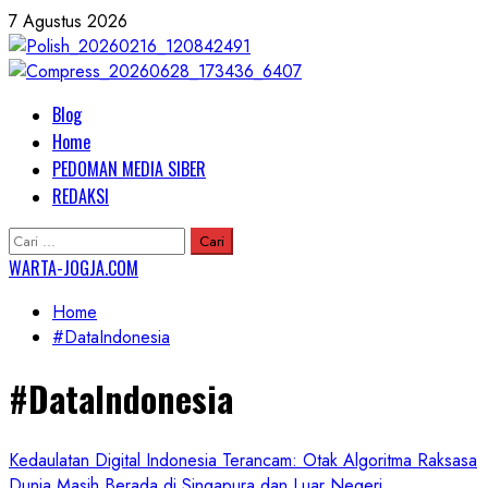
Skip
7 Agustus 2026
to
content
Primary
Blog
Menu
Home
PEDOMAN MEDIA SIBER
REDAKSI
Cari
untuk:
WARTA-JOGJA.COM
Home
#DataIndonesia
#DataIndonesia
Kedaulatan Digital Indonesia Terancam: Otak Algoritma Raksasa
Dunia Masih Berada di Singapura dan Luar Negeri