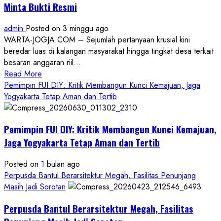
Minta Bukti Resmi
admin
Posted on 3 minggu ago
WARTA-JOGJA.COM – Sejumlah pertanyaan krusial kini
beredar luas di kalangan masyarakat hingga tingkat desa terkait
besaran anggaran riil...
Read
Read More
more
Pemimpin FUI DIY: Kritik Membangun Kunci Kemajuan, Jaga
about
Yogyakarta Tetap Aman dan Tertib
Anggaran
Gedung
Pemimpin FUI DIY: Kritik Membangun Kunci Kemajuan,
KDMP
Rp1,6
Jaga Yogyakarta Tetap Aman dan Tertib
Miliar,
Diduga
Posted on 1 bulan ago
Hanya
Perpusda Bantul Berarsitektur Megah, Fasilitas Penunjang
Separuhnya
Masih Jadi Sorotan
yang
Perpusda Bantul Berarsitektur Megah, Fasilitas
Cair
ke