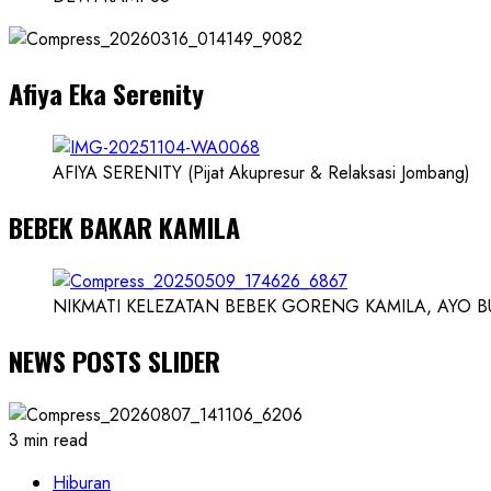
dan
Dokter
dan
Afiya Eka Serenity
Ilmuwan
AFIYA SERENITY (Pijat Akupresur & Relaksasi Jombang)
BEBEK BAKAR KAMILA
NIKMATI KELEZATAN BEBEK GORENG KAMILA, AYO BUK
NEWS POSTS SLIDER
3 min read
Hiburan