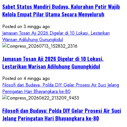
Tokoh
Sabet Status Mandiri Budaya, Kalurahan Petir Wajib
Nasional,
Ruwatan
Kelola Empat Pilar Utama Secara Menyeluruh
Ageng
Petilasan
Posted on 3 minggu ago
Sendangwangi
Jamasan Tosan Aji 2026 Digelar di 10 Lokasi, Lestarikan
Mohon
Warisan Adiluhung Gunungkidul
Restu
Memayu
Jamasan Tosan Aji 2026 Digelar di 10 Lokasi,
Hayuning
Bawono
Lestarikan Warisan Adiluhung Gunungkidul
Posted on 4 minggu ago
Filosofi dan Budaya: Polda DIY Gelar Prosesi Air Suci Jelang
Peringatan Hari Bhayangkara ke-80
Filosofi dan Budaya: Polda DIY Gelar Prosesi Air Suci
Jelang Peringatan Hari Bhayangkara ke-80