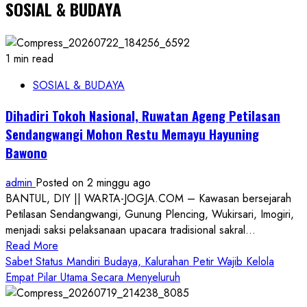
SOSIAL & BUDAYA
1 min read
SOSIAL & BUDAYA
Dihadiri Tokoh Nasional, Ruwatan Ageng Petilasan
Sendangwangi Mohon Restu Memayu Hayuning
Bawono
admin
Posted on 2 minggu ago
BANTUL, DIY || WARTA-JOGJA.COM – Kawasan bersejarah
Petilasan Sendangwangi, Gunung Plencing, Wukirsari, Imogiri,
menjadi saksi pelaksanaan upacara tradisional sakral...
Read
Read More
more
Sabet Status Mandiri Budaya, Kalurahan Petir Wajib Kelola
about
Empat Pilar Utama Secara Menyeluruh
Dihadiri