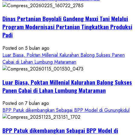
Dinas
Pertanian
Dinas Pertanian Boyolali Gandeng Maxxi Tani Melalui
Boyolali
Gelar
Program Modernisasi Pertanian Tingkatkan Produksi
Pelatihan
Padi
Budidaya
Singkong
Posted on 5 bulan ago
Wujudkan
Luar Biasa, Poktan Millenial Kalurahan Balong Sukses Panen
Ketahanan
Cabai di Lahan Lumbung Mataraman
Pangan
Kesejahteraan
Petani
Luar Biasa, Poktan Millenial Kalurahan Balong Sukses
Panen Cabai di Lahan Lumbung Mataraman
Posted on 7 bulan ago
BPP Patuk dikembangkan Sebagai BPP Model di Gunungkidul
BPP Patuk dikembangkan Sebagai BPP Model di