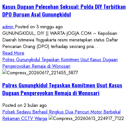
Kasus Dugaan Pelecehan Seksual: Polda DIY Terbitkan
DPO Buruan Asal Gunungkidul
admin
Posted on 3 minggu ago
GUNUNGKIDUL, DIY || WARTA-JOGJA.COM – Kepolisian
Daerah Istimewa Yogyakarta resmi menetapkan status Daftar
Pencarian Orang (DPO) terhadap seorang pria...
Read
Read More
more
Polres Gunungkidul Tegaskan Komitmen Usut Kasus Dugaan
about
Pengeroyokan Remaja di Wonosari
Kasus
Dugaan
Polres Gunungkidul Tegaskan Komitmen Usut Kasus
Pelecehan
Seksual:
Dugaan Pengeroyokan Remaja di Wonosari
Polda
DIY
Posted on 2 bulan ago
Terbitkan
Polsek Sedayu Berhasil Ringkus Dua Pencuri Motor Berbekal
DPO
Rekaman CCTV Warga
Buruan