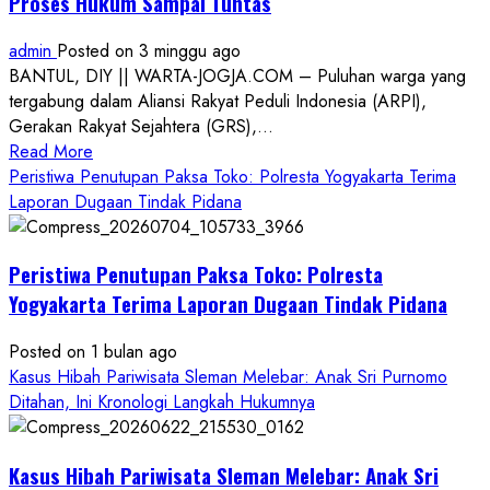
Proses Hukum Sampai Tuntas
admin
Posted on 3 minggu ago
BANTUL, DIY || WARTA-JOGJA.COM – Puluhan warga yang
tergabung dalam Aliansi Rakyat Peduli Indonesia (ARPI),
Gerakan Rakyat Sejahtera (GRS),...
Read
Read More
more
Peristiwa Penutupan Paksa Toko: Polresta Yogyakarta Terima
about
Laporan Dugaan Tindak Pidana
Kasus
Pelecehan
Peristiwa Penutupan Paksa Toko: Polresta
Anak
di
Yogyakarta Terima Laporan Dugaan Tindak Pidana
Bantul:
Aliansi
Posted on 1 bulan ago
Janji
Kasus Hibah Pariwisata Sleman Melebar: Anak Sri Purnomo
Kawal
Ditahan, Ini Kronologi Langkah Hukumnya
Proses
Hukum
Kasus Hibah Pariwisata Sleman Melebar: Anak Sri
Sampai