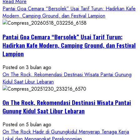
Read
Read More
more
Pantai Goa Cemara “Bersolek” Usai Tarif Turun: Hadirkan Kafe
about
Modern, Camping Ground, dan Festival Lampion
ON
THE
Pantai Goa Cemara “Bersolek” Usai Tarif Turun:
ROCK
Gunungkidul
Hadirkan Kafe Modern, Camping Ground, dan Festival
Hadirkan
Lampion
Konsep
Baru,
Posted on 3 bulan ago
Padukan
On The Rock, Rekomendasi Destinasi Wisata Pantai Gunung
Keindahan
Kidul Saat Libur Lebaran
Alam
dan
Wisata
On The Rock, Rekomendasi Destinasi Wisata Pantai
Kekinian
Gunung Kidul Saat Libur Lebaran
Posted on 5 bulan ago
On The Rock Hadir di Gunungkidul Menyerap Tenaga Kerja
Lokal dan Mengangkat Perekonomian