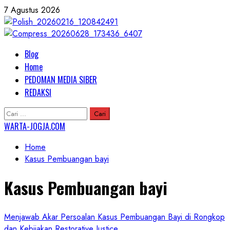
Skip
7 Agustus 2026
to
content
Primary
Blog
Menu
Home
PEDOMAN MEDIA SIBER
REDAKSI
Cari
untuk:
WARTA-JOGJA.COM
Home
Kasus Pembuangan bayi
Kasus Pembuangan bayi
Menjawab Akar Persoalan Kasus Pembuangan Bayi di Rongkop
dan Kebijakan Restorative Justice