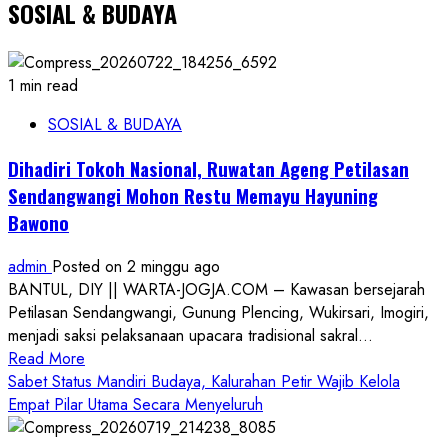
SOSIAL & BUDAYA
1 min read
SOSIAL & BUDAYA
Dihadiri Tokoh Nasional, Ruwatan Ageng Petilasan
Sendangwangi Mohon Restu Memayu Hayuning
Bawono
admin
Posted on 2 minggu ago
BANTUL, DIY || WARTA-JOGJA.COM – Kawasan bersejarah
Petilasan Sendangwangi, Gunung Plencing, Wukirsari, Imogiri,
menjadi saksi pelaksanaan upacara tradisional sakral...
Read
Read More
more
Sabet Status Mandiri Budaya, Kalurahan Petir Wajib Kelola
about
Empat Pilar Utama Secara Menyeluruh
Dihadiri