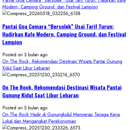
Pantai Goa Cemara “Bersolek” Usai Tarif Turun: Hadirkan Kafe
about
Modern, Camping Ground, dan Festival Lampion
ON
THE
Pantai Goa Cemara “Bersolek” Usai Tarif Turun:
ROCK
Gunungkidul
Hadirkan Kafe Modern, Camping Ground, dan Festival
Hadirkan
Lampion
Konsep
Baru,
Posted on 3 bulan ago
Padukan
On The Rock, Rekomendasi Destinasi Wisata Pantai Gunung
Keindahan
Kidul Saat Libur Lebaran
Alam
dan
Wisata
On The Rock, Rekomendasi Destinasi Wisata Pantai
Kekinian
Gunung Kidul Saat Libur Lebaran
Posted on 5 bulan ago
On The Rock Hadir di Gunungkidul Menyerap Tenaga Kerja
Lokal dan Mengangkat Perekonomian