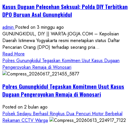
Kasus Dugaan Pelecehan Seksual: Polda DIY Terbitkan
DPO Buruan Asal Gunungkidul
admin
Posted on 3 minggu ago
GUNUNGKIDUL, DIY || WARTA-JOGJA.COM – Kepolisian
Daerah Istimewa Yogyakarta resmi menetapkan status Daftar
Pencarian Orang (DPO) terhadap seorang pria...
Read
Read More
more
Polres Gunungkidul Tegaskan Komitmen Usut Kasus Dugaan
about
Pengeroyokan Remaja di Wonosari
Kasus
Dugaan
Polres Gunungkidul Tegaskan Komitmen Usut Kasus
Pelecehan
Seksual:
Dugaan Pengeroyokan Remaja di Wonosari
Polda
DIY
Posted on 2 bulan ago
Terbitkan
Polsek Sedayu Berhasil Ringkus Dua Pencuri Motor Berbekal
DPO
Rekaman CCTV Warga
Buruan