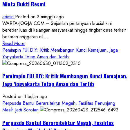
Minta Bukti Resmi
admin
Posted on 3 minggu ago
WARTA-JOGJA.COM – Sejumlah pertanyaan krusial kini
beredar luas di kalangan masyarakat hingga tingkat desa terkait
besaran anggaran riil...
Read
Read More
more
Pemimpin FUI DIY: Kritik Membangun Kunci Kemajuan, Jaga
about
Yogyakarta Tetap Aman dan Tertib
Anggaran
Gedung
Pemimpin FUI DIY: Kritik Membangun Kunci Kemajuan,
KDMP
Rp1,6
Jaga Yogyakarta Tetap Aman dan Tertib
Miliar,
Diduga
Posted on 1 bulan ago
Hanya
Perpusda Bantul Berarsitektur Megah, Fasilitas Penunjang
Separuhnya
Masih Jadi Sorotan
yang
Perpusda Bantul Berarsitektur Megah, Fasilitas
Cair
ke