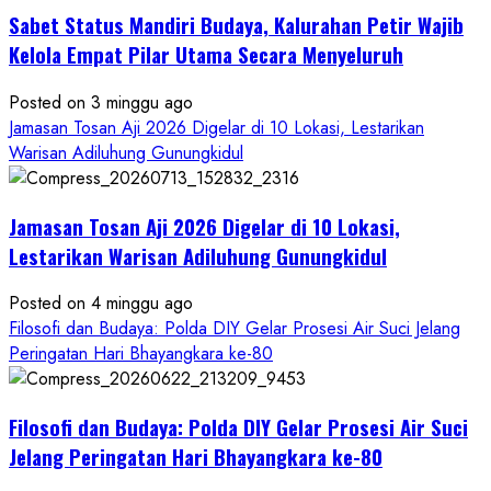
Tokoh
Sabet Status Mandiri Budaya, Kalurahan Petir Wajib
Nasional,
Ruwatan
Kelola Empat Pilar Utama Secara Menyeluruh
Ageng
Petilasan
Posted on 3 minggu ago
Sendangwangi
Jamasan Tosan Aji 2026 Digelar di 10 Lokasi, Lestarikan
Mohon
Warisan Adiluhung Gunungkidul
Restu
Memayu
Jamasan Tosan Aji 2026 Digelar di 10 Lokasi,
Hayuning
Bawono
Lestarikan Warisan Adiluhung Gunungkidul
Posted on 4 minggu ago
Filosofi dan Budaya: Polda DIY Gelar Prosesi Air Suci Jelang
Peringatan Hari Bhayangkara ke-80
Filosofi dan Budaya: Polda DIY Gelar Prosesi Air Suci
Jelang Peringatan Hari Bhayangkara ke-80