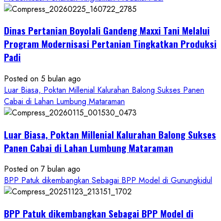
Dinas
Pertanian
Dinas Pertanian Boyolali Gandeng Maxxi Tani Melalui
Boyolali
Gelar
Program Modernisasi Pertanian Tingkatkan Produksi
Pelatihan
Padi
Budidaya
Singkong
Posted on 5 bulan ago
Wujudkan
Luar Biasa, Poktan Millenial Kalurahan Balong Sukses Panen
Ketahanan
Cabai di Lahan Lumbung Mataraman
Pangan
Kesejahteraan
Petani
Luar Biasa, Poktan Millenial Kalurahan Balong Sukses
Panen Cabai di Lahan Lumbung Mataraman
Posted on 7 bulan ago
BPP Patuk dikembangkan Sebagai BPP Model di Gunungkidul
BPP Patuk dikembangkan Sebagai BPP Model di