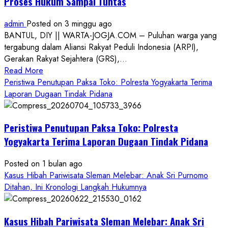
Proses Hukum Sampai Tuntas
admin
Posted on 3 minggu ago
BANTUL, DIY || WARTA-JOGJA.COM – Puluhan warga yang
tergabung dalam Aliansi Rakyat Peduli Indonesia (ARPI),
Gerakan Rakyat Sejahtera (GRS),...
Read
Read More
more
Peristiwa Penutupan Paksa Toko: Polresta Yogyakarta Terima
about
Laporan Dugaan Tindak Pidana
Kasus
Pelecehan
Peristiwa Penutupan Paksa Toko: Polresta
Anak
di
Yogyakarta Terima Laporan Dugaan Tindak Pidana
Bantul:
Aliansi
Posted on 1 bulan ago
Janji
Kasus Hibah Pariwisata Sleman Melebar: Anak Sri Purnomo
Kawal
Ditahan, Ini Kronologi Langkah Hukumnya
Proses
Hukum
Kasus Hibah Pariwisata Sleman Melebar: Anak Sri
Sampai