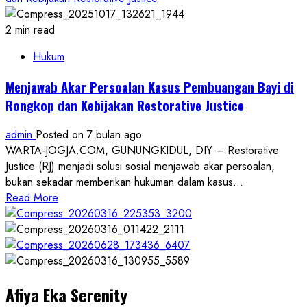
2 min read
Hukum
Menjawab Akar Persoalan Kasus Pembuangan Bayi di
Rongkop dan Kebijakan Restorative Justice
admin
Posted on 7 bulan ago
WARTA-JOGJA.COM, GUNUNGKIDUL, DIY – Restorative
Justice (RJ) menjadi solusi sosial menjawab akar persoalan,
bukan sekadar memberikan hukuman dalam kasus...
Read
Read More
more
about
Menjawab
Akar
Persoalan
Afiya Eka Serenity
Kasus