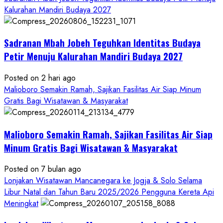
about
Kalurahan Mandiri Budaya 2027
Bersama
Bupati
Sadranan Mbah Jobeh Teguhkan Identitas Budaya
Gunungkidul
Antusiasme
Petir Menuju Kalurahan Mandiri Budaya 2027
Warga
Warnai
Posted on 2 hari ago
Kirab
Malioboro Semakin Ramah, Sajikan Fasilitas Air Siap Minum
Budaya
Gratis Bagi Wisatawan & Masyarakat
Sadranan
Mbah
Malioboro Semakin Ramah, Sajikan Fasilitas Air Siap
Jobeh
yang
Minum Gratis Bagi Wisatawan & Masyarakat
Kini
Posted on 7 bulan ago
Resmi
Lonjakan Wisatawan Mancanegara ke Jogja & Solo Selama
Sandang
Libur Natal dan Tahun Baru 2025/2026 Pengguna Kereta Api
Status
Meningkat
Kalurahan
Mandiri