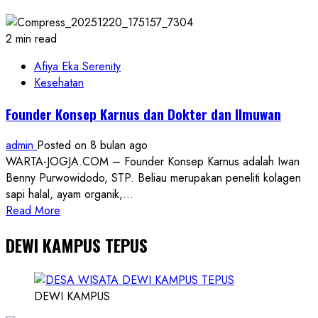
Pembuangan
Bayi
di
2 min read
Rongkop
dan
Afiya Eka Serenity
Kebijakan
Kesehatan
Restorative
Founder Konsep Karnus dan Dokter dan Ilmuwan
Justice
admin
Posted on 8 bulan ago
WARTA-JOGJA.COM – Founder Konsep Karnus adalah Iwan
Benny Purwowidodo, STP. Beliau merupakan peneliti kolagen
sapi halal, ayam organik,...
Read
Read More
more
DEWI KAMPUS TEPUS
about
Founder
Konsep
Karnus
DEWI KAMPUS
dan