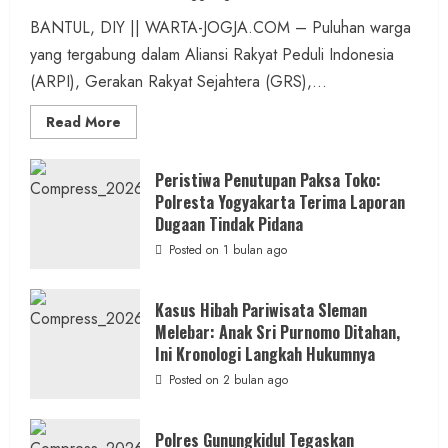
BANTUL, DIY || WARTA-JOGJA.COM – Puluhan warga
yang tergabung dalam Aliansi Rakyat Peduli Indonesia
(ARPI), Gerakan Rakyat Sejahtera (GRS),...
Read
Read More
more
about
Kasus
Pelecehan
Peristiwa Penutupan Paksa Toko:
Anak
Polresta Yogyakarta Terima Laporan
di
Bantul:
Dugaan Tindak Pidana
Aliansi
Janji
Posted on 1 bulan ago
Kawal
Proses
Hukum
Sampai
Kasus Hibah Pariwisata Sleman
Tuntas
Melebar: Anak Sri Purnomo Ditahan,
Ini Kronologi Langkah Hukumnya
Posted on 2 bulan ago
Polres Gunungkidul Tegaskan