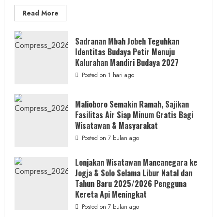
Read
Read More
more
about
Bersama
Bupati
Sadranan Mbah Jobeh Teguhkan
Gunungkidul
Identitas Budaya Petir Menuju
Antusiasme
Warga
Kalurahan Mandiri Budaya 2027
Warnai
Kirab
Posted on 1 hari ago
Budaya
Sadranan
Mbah
Jobeh
Malioboro Semakin Ramah, Sajikan
yang
Fasilitas Air Siap Minum Gratis Bagi
Kini
Resmi
Wisatawan & Masyarakat
Sandang
Status
Posted on 7 bulan ago
Kalurahan
Mandiri
Budaya
Lonjakan Wisatawan Mancanegara ke
Jogja & Solo Selama Libur Natal dan
Tahun Baru 2025/2026 Pengguna
Kereta Api Meningkat
Posted on 7 bulan ago