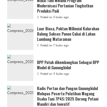
Maxxi Tani Melalui Program
Boyolali
Gelar
Modernisasi Pertanian Tingkatkan
Pelatihan
Budidaya
Produksi Padi
Singkong
Wujudkan
Posted on 5 bulan ago
Ketahanan
Pangan
Kesejahteraan
Luar Biasa, Poktan Millenial Kalurahan
Petani
Balong Sukses Panen Cabai di Lahan
Lumbung Mataraman
Posted on 7 bulan ago
BPP Patuk dikembangkan Sebagai BPP
Model di Gunungkidul
Posted on 9 bulan ago
Kadis Pertan dan Pangan Gunungkidul
Melepas Peserta Pelatihan Magang
Usaha Tani 7P4S/2025 Dorong Petani
Mandiri dan Inovatif