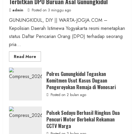
Terbitkan DPO Buruan Asal Gunungkidul
admin
Posted on 3 minggu ago
GUNUNGKIDUL, DIY || WARTA-JOGJA.COM –
Kepolisian Daerah Istimewa Yogyakarta resmi menetapkan
status Daftar Pencarian Orang (DPO) terhadap seorang
pria...
Read
Read More
more
about
Kasus
Dugaan
Polres Gunungkidul Tegaskan
Pelecehan
Komitmen Usut Kasus Dugaan
Seksual:
Polda
Pengeroyokan Remaja di Wonosari
DIY
Terbitkan
Posted on 2 bulan ago
DPO
Buruan
Asal
Gunungkidul
Polsek Sedayu Berhasil Ringkus Dua
Pencuri Motor Berbekal Rekaman
CCTV Warga
Posted on 2 bulan ago