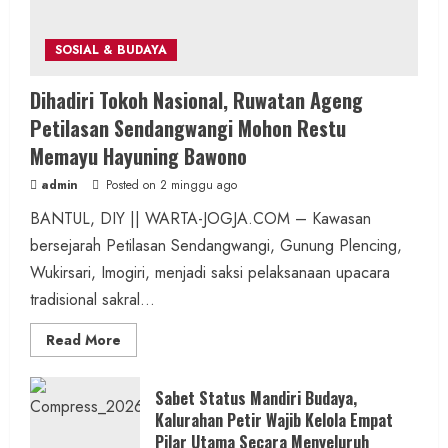
SOSIAL & BUDAYA
Dihadiri Tokoh Nasional, Ruwatan Ageng
Petilasan Sendangwangi Mohon Restu
Memayu Hayuning Bawono
admin
Posted on 2 minggu ago
BANTUL, DIY || WARTA-JOGJA.COM – Kawasan
bersejarah Petilasan Sendangwangi, Gunung Plencing,
Wukirsari, Imogiri, menjadi saksi pelaksanaan upacara
tradisional sakral...
Read
Read More
more
about
Dihadiri
Tokoh
Sabet Status Mandiri Budaya,
Nasional,
Kalurahan Petir Wajib Kelola Empat
Ruwatan
Ageng
Pilar Utama Secara Menyeluruh