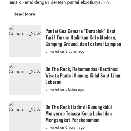
lama dikenal dengan deretan pantai eksotisnya, kini...
Read
Read More
more
about
ON
Berita KUA Semugih, DIY
THE
Pantai Goa Cemara “Bersolek” Usai
ROCK
Tarif Turun: Hadirkan Kafe Modern,
Keutamaan Sholawat dan Kunci Hidup
Gunungkidul
Hadirkan
Camping Ground, dan Festival Lampion
Tenang Jadi Materi Utama Pengajian
Konsep
Baru,
Posted on 3 bulan ago
Aparat Margosari
Padukan
Keindahan
Alam
admin
Posted on 17 jam ago
dan
On The Rock, Rekomendasi Destinasi
Wisata
Wisata Pantai Gunung Kidul Saat Libur
Kekinian
1 MIN READ
Lebaran
Posted on 5 bulan ago
On The Rock Hadir di Gunungkidul
Berita Jateng
Menyerap Tenaga Kerja Lokal dan
Kebakaran Hanguskan Kantin dan Gudang
Mengangkat Perekonomian
SD Negeri 1 Jerukan, Polsek Juwangi
Posted on 6 bulan ago