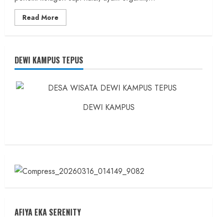
Read
Read More
more
about
Founder
Konsep
Karnus
dan
DEWI KAMPUS TEPUS
Dokter
dan
Ilmuwan
DEWI KAMPUS
AFIYA EKA SERENITY