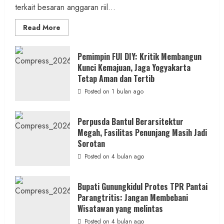
terkait besaran anggaran riil...
Read
Read More
more
about
Anggaran
Gedung
Pemimpin FUI DIY: Kritik Membangun
KDMP
Kunci Kemajuan, Jaga Yogyakarta
Rp1,6
Miliar,
Tetap Aman dan Tertib
Diduga
Hanya
Posted on 1 bulan ago
Separuhnya
yang
Cair
ke
Perpusda Bantul Berarsitektur
Kontraktor:
Megah, Fasilitas Penunjang Masih Jadi
Ketum
PWRI
Sorotan
RI
Minta
Posted on 4 bulan ago
Bukti
Resmi
Bupati Gunungkidul Protes TPR Pantai
Parangtritis: Jangan Membebani
Wisatawan yang melintas
Posted on 4 bulan ago