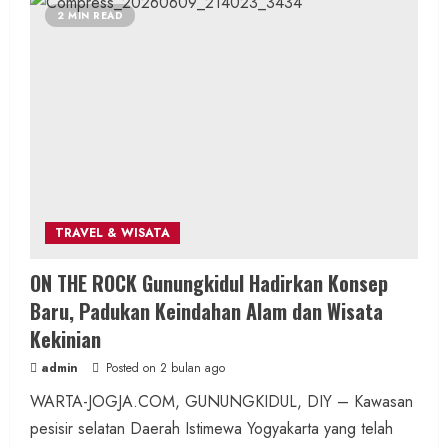
2 MIN READ
Hiburan
Music
Dua Lagu Karya Pangdam VI/Mulawarman
Jadi Ikon Kompetisi Menyanyi HUT ke-81 RI
admin
Posted on 11 jam ago
2 MIN READ
TRAVEL & WISATA
Wisata & Budaya
Bersama Bupati Gunungkidul Antusiasme
ON THE ROCK Gunungkidul Hadirkan Konsep
Warga Warnai Kirab Budaya Sadranan
Baru, Padukan Keindahan Alam dan Wisata
Mbah Jobeh yang Kini Resmi Sandang
Kekinian
Status Kalurahan Mandiri Budaya
admin
Posted on 2 bulan ago
admin
Posted on 17 jam ago
WARTA-JOGJA.COM, GUNUNGKIDUL, DIY – Kawasan
pesisir selatan Daerah Istimewa Yogyakarta yang telah
2 MIN READ