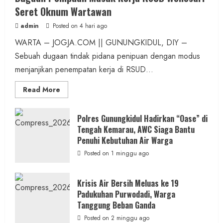
Seret Oknum Wartawan
admin
Posted on 4 hari ago
WARTA – JOGJA.COM || GUNUNGKIDUL, DIY –
Sebuah dugaan tindak pidana penipuan dengan modus
menjanjikan penempatan kerja di RSUD...
Read
Read More
more
about
Dugaan
Penipuan
Polres Gunungkidul Hadirkan “Oase” di
Masuk
Tengah Kemarau, AWC Siaga Bantu
Kerja
RSUD
Penuhi Kebutuhan Air Warga
Wonosari
Seret
Posted on 1 minggu ago
Oknum
Wartawan
Krisis Air Bersih Meluas ke 19
Padukuhan Purwodadi, Warga
Tanggung Beban Ganda
Posted on 2 minggu ago