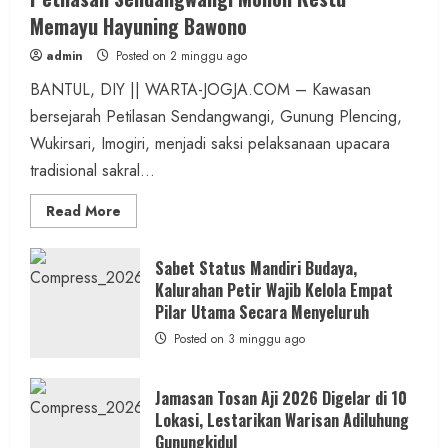
Memayu Hayuning Bawono
admin
Posted on 2 minggu ago
BANTUL, DIY || WARTA-JOGJA.COM – Kawasan
bersejarah Petilasan Sendangwangi, Gunung Plencing,
Wukirsari, Imogiri, menjadi saksi pelaksanaan upacara
tradisional sakral...
Read
Read More
more
about
Dihadiri
Tokoh
Sabet Status Mandiri Budaya,
Nasional,
Kalurahan Petir Wajib Kelola Empat
Ruwatan
Ageng
Pilar Utama Secara Menyeluruh
Petilasan
Sendangwangi
Posted on 3 minggu ago
Mohon
Restu
Memayu
Hayuning
Jamasan Tosan Aji 2026 Digelar di 10
Bawono
Lokasi, Lestarikan Warisan Adiluhung
Gunungkidul