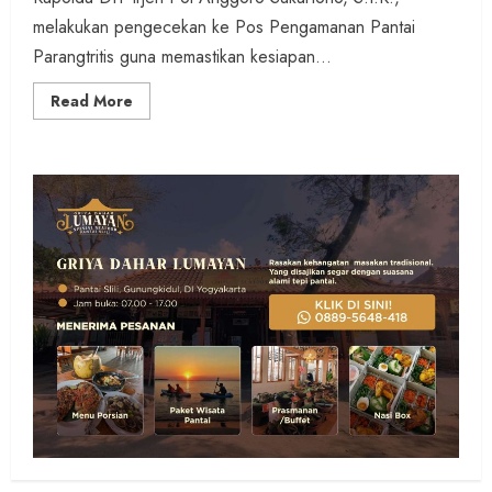
melakukan pengecekan ke Pos Pengamanan Pantai
Parangtritis guna memastikan kesiapan...
Read
Read More
more
about
Pastikan
Kemananan
Bagi
Wisatawan,
Kapolda
DIY
Cek
Pos
Pengamanan
di
Pantai
Parangtritis