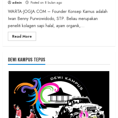
admin
Posted on 8 bulan ago
WARTA-JOGJA.COM – Founder Konsep Karnus adalah
Iwan Benny Purwowidodo, STP. Beliau merupakan
peneliti kolagen sapi halal, ayam organik,...
Read
Read More
more
about
Founder
Konsep
Karnus
dan
DEWI KAMPUS TEPUS
Dokter
dan
Ilmuwan