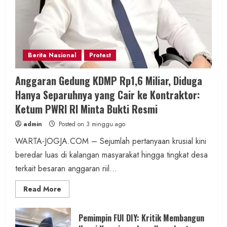
Berita Nasional
Protest
Anggaran Gedung KDMP Rp1,6 Miliar, Diduga
Hanya Separuhnya yang Cair ke Kontraktor:
Ketum PWRI RI Minta Bukti Resmi
admin
Posted on 3 minggu ago
WARTA-JOGJA.COM – Sejumlah pertanyaan krusial kini
beredar luas di kalangan masyarakat hingga tingkat desa
terkait besaran anggaran riil...
Read
Read More
more
about
Anggaran
Gedung
Pemimpin FUI DIY: Kritik Membangun
KDMP