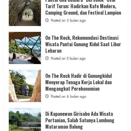
ROCK
458 Atlet dari Tujuh Provinsi Meramaikan
Tarif Turun: Hadirkan Kafe Modern,
Gunungkidul
Hadirkan
Camping Ground, dan Festival Lampion
Kejuaraan Sepatu Roda Bupati
Konsep
Baru,
Posted on 3 bulan ago
Gunungkidul Cup III di Pantai Sepanjang
Padukan
Keindahan
Alam
admin
Posted on 14 jam ago
dan
On The Rock, Rekomendasi Destinasi
Wisata
Wisata Pantai Gunung Kidul Saat Libur
Kekinian
3 MIN READ
Lebaran
Posted on 5 bulan ago
On The Rock Hadir di Gunungkidul
Menyerap Tenaga Kerja Lokal dan
Hiburan
Music
Mengangkat Perekonomian
Dua Lagu Karya Pangdam VI/Mulawarman
Posted on 6 bulan ago
Jadi Ikon Kompetisi Menyanyi HUT ke-81 RI
admin
Posted on 20 jam ago
Di Kapanewon Girisubo Ada Wisata
Pertanian, Salah Satunya Lumbung
Mataraman Balong