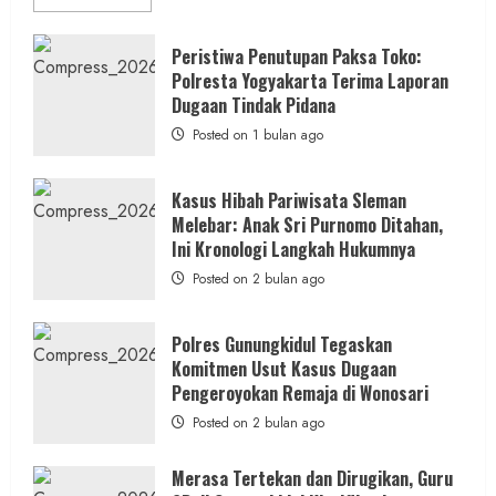
more
about
Kasus
Pelecehan
Peristiwa Penutupan Paksa Toko:
Anak
Polresta Yogyakarta Terima Laporan
di
Bantul:
Dugaan Tindak Pidana
Aliansi
Janji
Posted on 1 bulan ago
Kawal
Proses
Hukum
Sampai
Kasus Hibah Pariwisata Sleman
Tuntas
Melebar: Anak Sri Purnomo Ditahan,
Ini Kronologi Langkah Hukumnya
Posted on 2 bulan ago
Polres Gunungkidul Tegaskan
Komitmen Usut Kasus Dugaan
Pengeroyokan Remaja di Wonosari
Posted on 2 bulan ago
Merasa Tertekan dan Dirugikan, Guru