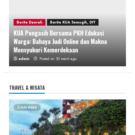
Berita Daerah
Berita KUA Semugih, DIY
KUA Pengasih Bersama PKH Edukasi
Warga: Bahaya Judi Online dan Makna
Mensyukuri Kemerdekaan
admin
Posted on 30 menit ago
2 MIN READ
TRAVEL & WISATA
Berita Daerah
Berita KUA Sewon Bantul DIY
2 MIN READ
Revitalisasi Dakwah Kampus, Rustam
Nawawi Ajak Pengurus KORDA Jadi
Pemimpin Pembangun Peradaban