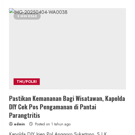
about
Polres
Bantul
Gencar
2 MIN READ
Berantas
Miras
Ilegal,
Penyitaan
Terbesar
di
Jalan
Parangtritis
TNI/POLRI
Pastikan Kemananan Bagi Wisatawan, Kapolda
DIY Cek Pos Pengamanan di Pantai
Parangtritis
admin
Posted on 1 tahun ago
Kapolda DIY Irjen Pol Anggoro Sukartono, S.I.K.,