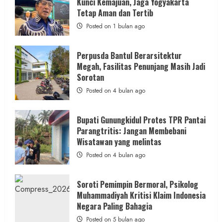
Kunci Kemajuan, Jaga Yogyakarta
Rp1,6
Miliar,
Tetap Aman dan Tertib
Diduga
Hanya
Posted on 1 bulan ago
Separuhnya
yang
Cair
ke
Perpusda Bantul Berarsitektur
Kontraktor:
Megah, Fasilitas Penunjang Masih Jadi
Ketum
PWRI
Sorotan
RI
Minta
Posted on 4 bulan ago
Bukti
Resmi
Bupati Gunungkidul Protes TPR Pantai
Parangtritis: Jangan Membebani
Wisatawan yang melintas
Posted on 4 bulan ago
Soroti Pemimpin Bermoral, Psikolog
Muhammadiyah Kritisi Klaim Indonesia
Negara Paling Bahagia
Posted on 5 bulan ago