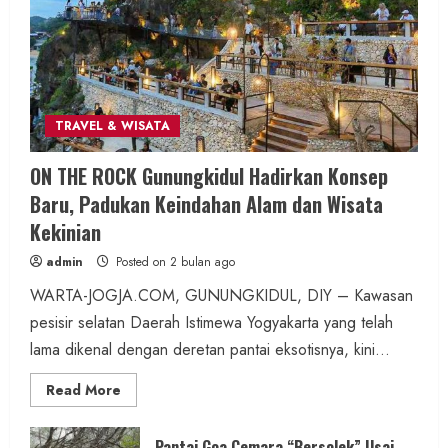
admin
Posted on 49 menit ago
2 MIN READ
TRAVEL & WISATA
Berita Daerah
SOSIAL
ON THE ROCK Gunungkidul Hadirkan Konsep
Antisipasi Banjir Musim Hujan, Panewu
Baru, Padukan Keindahan Alam dan Wisata
Nglipar Pimpin Aksi Bersih Sungai Libatkan
Kekinian
250 Personel
admin
Posted on 2 bulan ago
admin
Posted on 1 jam ago
WARTA-JOGJA.COM, GUNUNGKIDUL, DIY – Kawasan
pesisir selatan Daerah Istimewa Yogyakarta yang telah
3 MIN READ
lama dikenal dengan deretan pantai eksotisnya, kini...
Read
Read More
more
about
ON
Berita Olahraga
THE
Pantai Goa Cemara “Bersolek” Usai