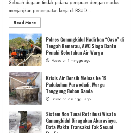
Sebuah dugaan tindak pidana penipuan dengan modus
menjanjikan penempatan kerja di RSUD...
Read
Read More
more
about
Dugaan
Penipuan
Polres Gunungkidul Hadirkan “Oase” di
Masuk
Tengah Kemarau, AWC Siaga Bantu
Kerja
RSUD
Penuhi Kebutuhan Air Warga
Wonosari
Seret
Posted on 1 minggu ago
Oknum
Wartawan
Krisis Air Bersih Meluas ke 19
Padukuhan Purwodadi, Warga
Tanggung Beban Ganda
Posted on 2 minggu ago
Sistem Non Tunai Retribusi Wisata
Gunungkidul Diragukan Akurasinya,
Data Waktu Transaksi Tak Sesuai