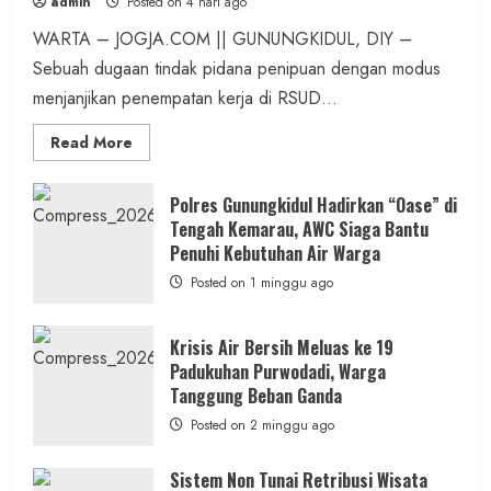
admin
Posted on 4 hari ago
WARTA – JOGJA.COM || GUNUNGKIDUL, DIY –
Sebuah dugaan tindak pidana penipuan dengan modus
menjanjikan penempatan kerja di RSUD...
Read
Read More
more
about
Dugaan
Penipuan
Polres Gunungkidul Hadirkan “Oase” di
Masuk
Tengah Kemarau, AWC Siaga Bantu
Kerja
RSUD
Penuhi Kebutuhan Air Warga
Wonosari
Seret
Posted on 1 minggu ago
Oknum
Wartawan
Krisis Air Bersih Meluas ke 19
Padukuhan Purwodadi, Warga
Tanggung Beban Ganda
Posted on 2 minggu ago
Sistem Non Tunai Retribusi Wisata