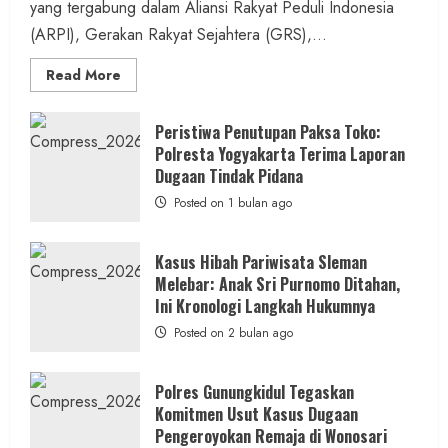
yang tergabung dalam Aliansi Rakyat Peduli Indonesia
(ARPI), Gerakan Rakyat Sejahtera (GRS),...
Read
Read More
more
about
Kasus
Pelecehan
Peristiwa Penutupan Paksa Toko:
Anak
Polresta Yogyakarta Terima Laporan
di
Bantul:
Dugaan Tindak Pidana
Aliansi
Janji
Posted on 1 bulan ago
Kawal
Proses
Hukum
Sampai
Kasus Hibah Pariwisata Sleman
Tuntas
Melebar: Anak Sri Purnomo Ditahan,
Ini Kronologi Langkah Hukumnya
Posted on 2 bulan ago
Polres Gunungkidul Tegaskan
Komitmen Usut Kasus Dugaan
Pengeroyokan Remaja di Wonosari