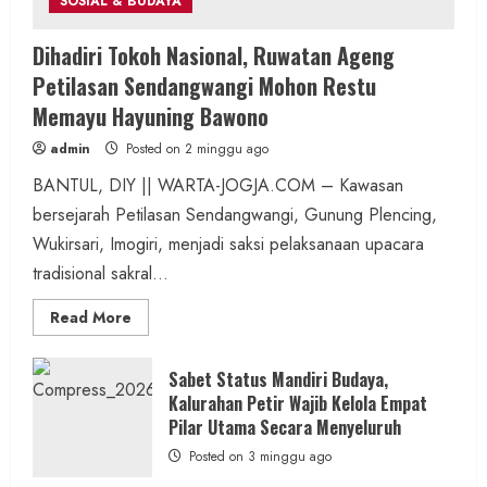
SOSIAL & BUDAYA
Dihadiri Tokoh Nasional, Ruwatan Ageng
Petilasan Sendangwangi Mohon Restu
Memayu Hayuning Bawono
admin
Posted on 2 minggu ago
BANTUL, DIY || WARTA-JOGJA.COM – Kawasan
bersejarah Petilasan Sendangwangi, Gunung Plencing,
Wukirsari, Imogiri, menjadi saksi pelaksanaan upacara
tradisional sakral...
Read
Read More
more
about
Dihadiri
Tokoh
Sabet Status Mandiri Budaya,
Nasional,
Kalurahan Petir Wajib Kelola Empat
Ruwatan
Ageng
Pilar Utama Secara Menyeluruh
Petilasan
Sendangwangi
Posted on 3 minggu ago
Mohon
Restu