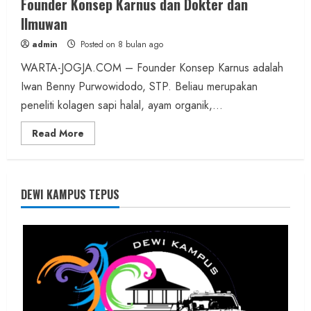
Founder Konsep Karnus dan Dokter dan
Ilmuwan
admin
Posted on 8 bulan ago
WARTA-JOGJA.COM – Founder Konsep Karnus adalah
Iwan Benny Purwowidodo, STP. Beliau merupakan
peneliti kolagen sapi halal, ayam organik,...
Read
Read More
more
about
Founder
Konsep
Karnus
dan
DEWI KAMPUS TEPUS
Dokter
dan
Ilmuwan