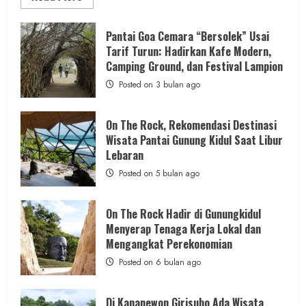
more
about
ON
Berita KUA Semugih, DIY
THE
Pantai Goa Cemara “Bersolek” Usai
ROCK
Keutamaan Sholawat dan Kunci Hidup
Tarif Turun: Hadirkan Kafe Modern,
Gunungkidul
Hadirkan
Camping Ground, dan Festival Lampion
Tenang Jadi Materi Utama Pengajian
Konsep
Baru,
Posted on 3 bulan ago
Aparat Margosari
Padukan
Keindahan
Alam
admin
Posted on 1 hari ago
dan
On The Rock, Rekomendasi Destinasi
Wisata
Wisata Pantai Gunung Kidul Saat Libur
Kekinian
1 MIN READ
Lebaran
Posted on 5 bulan ago
On The Rock Hadir di Gunungkidul
Berita Jateng
Menyerap Tenaga Kerja Lokal dan
Kebakaran Hanguskan Kantin dan Gudang
Mengangkat Perekonomian
SD Negeri 1 Jerukan, Polsek Juwangi
Posted on 6 bulan ago
Lakukan Olah TKP
admin
Posted on 1 hari ago
Di Kapanewon Girisubo Ada Wisata