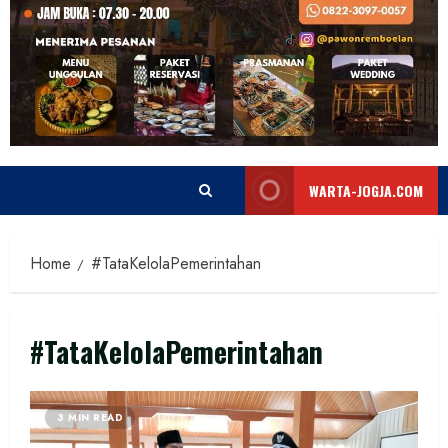
WARTA-JOGJA.COM
Home
#TataKelolaPemerintahan
#TataKelolaPemerintahan
3 MIN READ