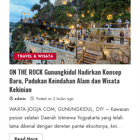
Dua Lagu Karya Pangdam VI/Mulawarman
Jadi Ikon Kompetisi Menyanyi HUT ke-81 RI
admin
Posted on 19 jam ago
2 MIN READ
TRAVEL & WISATA
Wisata & Budaya
Bersama Bupati Gunungkidul Antusiasme
ON THE ROCK Gunungkidul Hadirkan Konsep
Warga Warnai Kirab Budaya Sadranan
Baru, Padukan Keindahan Alam dan Wisata
Mbah Jobeh yang Kini Resmi Sandang
Kekinian
Status Kalurahan Mandiri Budaya
admin
Posted on 2 bulan ago
admin
Posted on 1 hari ago
WARTA-JOGJA.COM, GUNUNGKIDUL, DIY – Kawasan
pesisir selatan Daerah Istimewa Yogyakarta yang telah
2 MIN READ
lama dikenal dengan deretan pantai eksotisnya, kini...
Read
Read More