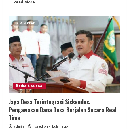
Read
Read More
more
about
Hasil
Mutasi
Jabatan,
2 MIN READ
Lurah
Semugih
Lantik
dan
Ambil
Sumpah
Jagabaya
Baru
Berita Nasional
Jaga Desa Terintegrasi Siskeudes,
Pengawasan Dana Desa Berjalan Secara Real
Time
admin
Posted on 4 bulan ago