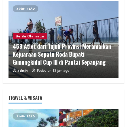
3 MIN READ
Berita Olahraga
458 Atlet dari Tujuh Provinsi Meramaikan
Kejuaraan Sepatu Roda Bupati
Gunungkidul Cup III di Pantai Sepanjang
admin
Posted on 13 jam ago
3 MIN READ
TRAVEL & WISATA
2 MIN READ
Hiburan
Music