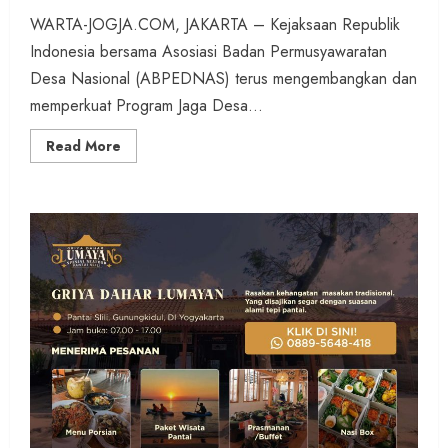
WARTA-JOGJA.COM, JAKARTA – Kejaksaan Republik
Indonesia bersama Asosiasi Badan Permusyawaratan
Desa Nasional (ABPEDNAS) terus mengembangkan dan
memperkuat Program Jaga Desa...
Read
Read More
more
about
Jaga
Desa
Terintegrasi
Siskeudes,
Pengawasan
Dana
Desa
Berjalan
Secara
Real
Time