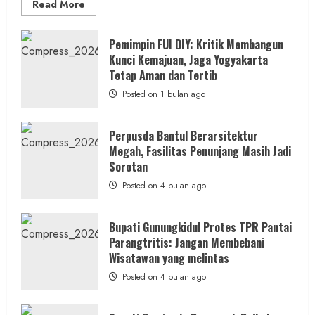
Read
Read More
more
about
Anggaran
Gedung
Pemimpin FUI DIY: Kritik Membangun
KDMP
Kunci Kemajuan, Jaga Yogyakarta
Rp1,6
Miliar,
Tetap Aman dan Tertib
Diduga
Hanya
Posted on 1 bulan ago
Separuhnya
yang
Cair
ke
Perpusda Bantul Berarsitektur
Kontraktor:
Megah, Fasilitas Penunjang Masih Jadi
Ketum
PWRI
Sorotan
RI
Minta
Posted on 4 bulan ago
Bukti
Resmi
Bupati Gunungkidul Protes TPR Pantai
Parangtritis: Jangan Membebani
Wisatawan yang melintas
Posted on 4 bulan ago