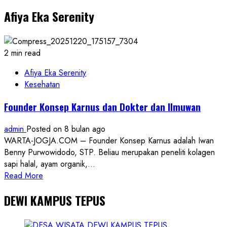
Iduladha
Afiya Eka Serenity
1447
H,
Polda
DIY
2 min read
Salurkan
17
Afiya Eka Serenity
Hewan
Kesehatan
Kurban
Founder Konsep Karnus dan Dokter dan Ilmuwan
ke
Lembaga
admin
Posted on 8 bulan ago
Sosial
WARTA-JOGJA.COM – Founder Konsep Karnus adalah Iwan
dan
Benny Purwowidodo, STP. Beliau merupakan peneliti kolagen
Masyarakat
sapi halal, ayam organik,...
Se-
Read
Read More
DIY
more
DEWI KAMPUS TEPUS
about
Founder
Konsep