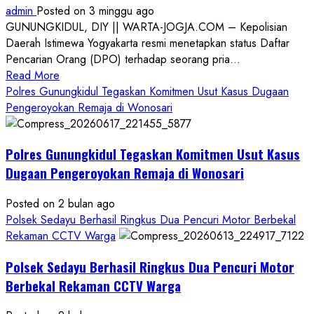
admin
Posted on 3 minggu ago
GUNUNGKIDUL, DIY || WARTA-JOGJA.COM – Kepolisian
Daerah Istimewa Yogyakarta resmi menetapkan status Daftar
Pencarian Orang (DPO) terhadap seorang pria...
Read
Read More
more
Polres Gunungkidul Tegaskan Komitmen Usut Kasus Dugaan
about
Pengeroyokan Remaja di Wonosari
Kasus
Dugaan
Polres Gunungkidul Tegaskan Komitmen Usut Kasus
Pelecehan
Seksual:
Dugaan Pengeroyokan Remaja di Wonosari
Polda
DIY
Posted on 2 bulan ago
Terbitkan
Polsek Sedayu Berhasil Ringkus Dua Pencuri Motor Berbekal
DPO
Rekaman CCTV Warga
Buruan
Polsek Sedayu Berhasil Ringkus Dua Pencuri Motor
Asal
Gunungkidul
Berbekal Rekaman CCTV Warga