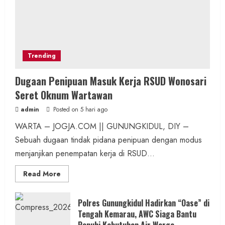
Trending
Dugaan Penipuan Masuk Kerja RSUD Wonosari
Seret Oknum Wartawan
admin
Posted on 5 hari ago
WARTA – JOGJA.COM || GUNUNGKIDUL, DIY –
Sebuah dugaan tindak pidana penipuan dengan modus
menjanjikan penempatan kerja di RSUD...
Read
Read More
more
about
Dugaan
Penipuan
Polres Gunungkidul Hadirkan “Oase” di
Masuk
Tengah Kemarau, AWC Siaga Bantu
Kerja
RSUD
Penuhi Kebutuhan Air Warga