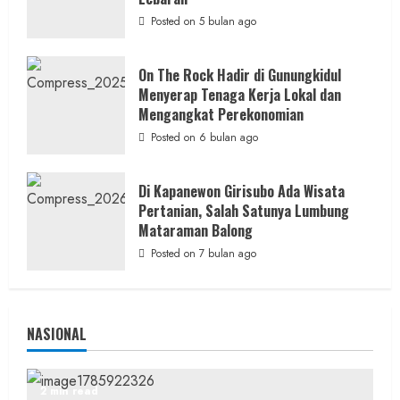
Posted on 5 bulan ago
On The Rock Hadir di Gunungkidul
Menyerap Tenaga Kerja Lokal dan
Hiburan
Music
Mengangkat Perekonomian
Dua Lagu Karya Pangdam VI/Mulawarman
Posted on 6 bulan ago
Jadi Ikon Kompetisi Menyanyi HUT ke-81 RI
admin
Posted on 21 jam ago
Di Kapanewon Girisubo Ada Wisata
Pertanian, Salah Satunya Lumbung
Mataraman Balong
Posted on 7 bulan ago
NASIONAL
2 min read