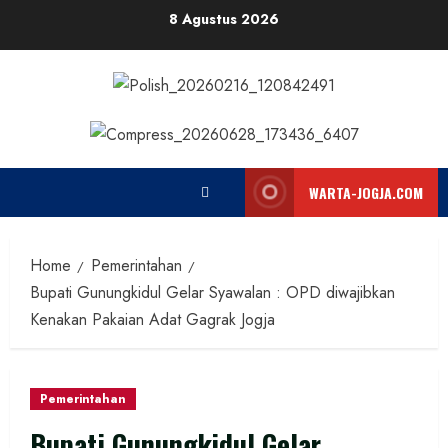
Skip
8 Agustus 2026
to
content
WARTA-JOGJA.COM
Home
Pemerintahan
Bupati Gunungkidul Gelar Syawalan : OPD diwajibkan
Kenakan Pakaian Adat Gagrak Jogja
Pemerintahan
Bupati Gunungkidul Gelar