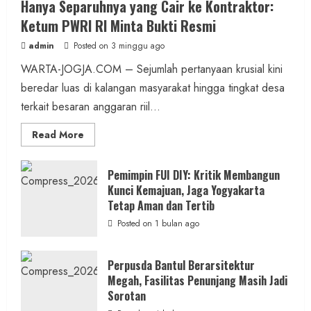
Hanya Separuhnya yang Cair ke Kontraktor:
Ketum PWRI RI Minta Bukti Resmi
admin
Posted on 3 minggu ago
WARTA-JOGJA.COM – Sejumlah pertanyaan krusial kini
beredar luas di kalangan masyarakat hingga tingkat desa
terkait besaran anggaran riil...
Read
Read More
more
about
Anggaran
Gedung
Pemimpin FUI DIY: Kritik Membangun
KDMP
Kunci Kemajuan, Jaga Yogyakarta
Rp1,6
Miliar,
Tetap Aman dan Tertib
Diduga
Hanya
Posted on 1 bulan ago
Separuhnya
yang
Cair
ke
Perpusda Bantul Berarsitektur
Kontraktor:
Megah, Fasilitas Penunjang Masih Jadi
Ketum
PWRI
Sorotan
RI
Minta