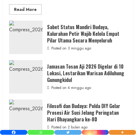
Read
Read More
more
about
Dihadiri
Tokoh
Sabet Status Mandiri Budaya,
Nasional,
Kalurahan Petir Wajib Kelola Empat
Ruwatan
Ageng
Pilar Utama Secara Menyeluruh
Petilasan
Sendangwangi
Posted on 3 minggu ago
Mohon
Restu
Memayu
Hayuning
Jamasan Tosan Aji 2026 Digelar di 10
Bawono
Lokasi, Lestarikan Warisan Adiluhung
Gunungkidul
Posted on 4 minggu ago
Filosofi dan Budaya: Polda DIY Gelar
Prosesi Air Suci Jelang Peringatan
Hari Bhayangkara ke-80
Posted on 2 bulan ago