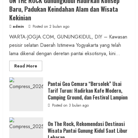
ON THE ROCK Gunungkidul Hadirkan Konsep
Antisipasi Banjir Musim Hujan, Panewu
Baru, Padukan Keindahan Alam dan Wisata
Nglipar Pimpin Aksi Bersih Sungai Libatkan
Kekinian
250 Personel
admin
Posted on 2 bulan ago
admin
Posted on 2 jam ago
WARTA-JOGJA.COM, GUNUNGKIDUL, DIY – Kawasan
pesisir selatan Daerah Istimewa Yogyakarta yang telah
3 min read
lama dikenal dengan deretan pantai eksotisnya, kini...
Read
Read More
more
about
ON
Berita Olahraga
THE
Pantai Goa Cemara “Bersolek” Usai
ROCK
Tarif Turun: Hadirkan Kafe Modern,
458 Atlet dari Tujuh Provinsi Meramaikan
Gunungkidul
Hadirkan
Camping Ground, dan Festival Lampion
Kejuaraan Sepatu Roda Bupati
Konsep
Baru,
Posted on 3 bulan ago
Gunungkidul Cup III di Pantai Sepanjang
Padukan
Keindahan
Alam
admin
Posted on 14 jam ago
dan
On The Rock, Rekomendasi Destinasi
Wisata
Wisata Pantai Gunung Kidul Saat Libur
Kekinian
3 min read
Lebaran