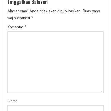
Tinggalkan Balasan
e
Alamat email Anda tidak akan dipublikasikan.
Ruas yang
wajib ditandai
*
R
Komentar
*
e
a
d
i
n
g
Nama