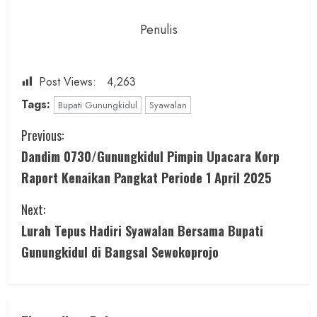
Penulis
Post Views:
4,263
Tags:
Bupati Gunungkidul
Syawalan
C
Previous:
Dandim 0730/Gunungkidul Pimpin Upacara Korp
o
Raport Kenaikan Pangkat Periode 1 April 2025
n
Next:
t
Lurah Tepus Hadiri Syawalan Bersama Bupati
i
Gunungkidul di Bangsal Sewokoprojo
n
u