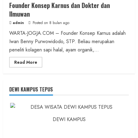
Founder Konsep Karnus dan Dokter dan
Ilmuwan
admin
Posted on 8 bulan ago
WARTA-JOGJA.COM – Founder Konsep Karnus adalah
Iwan Benny Purwowidodo, STP. Beliau merupakan
peneliti kolagen sapi halal, ayam organik,...
Read
Read More
more
about
Founder
Konsep
Karnus
dan
DEWI KAMPUS TEPUS
Dokter
dan
Ilmuwan
DEWI KAMPUS