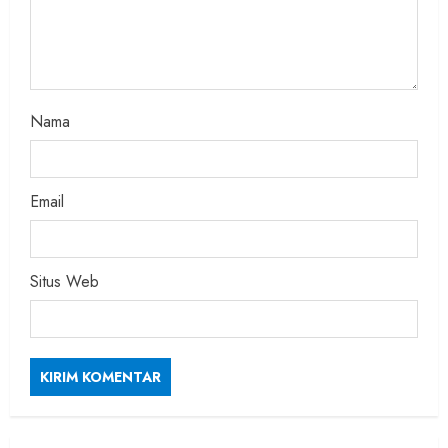
n
g
Nama
Email
Situs Web