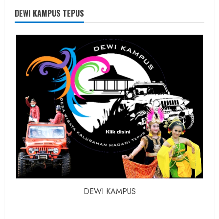
Karnus
dan
DEWI KAMPUS TEPUS
Dokter
dan
Ilmuwan
DEWI KAMPUS