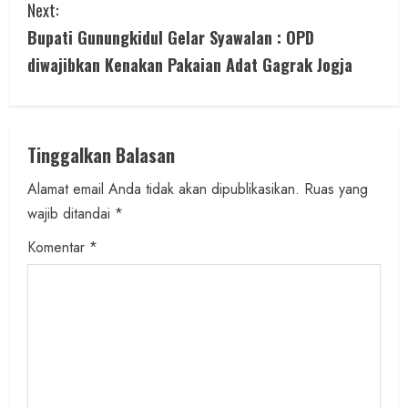
Next:
t
Bupati Gunungkidul Gelar Syawalan : OPD
i
diwajibkan Kenakan Pakaian Adat Gagrak Jogja
n
u
Tinggalkan Balasan
e
Alamat email Anda tidak akan dipublikasikan.
Ruas yang
wajib ditandai
*
R
Komentar
*
e
a
d
i