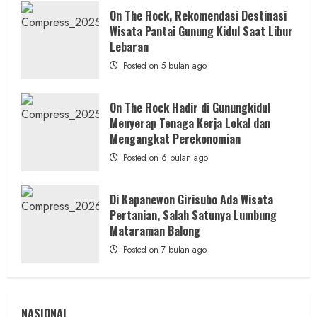
Alam
admin
Posted on 7 jam ago
dan
On The Rock, Rekomendasi Destinasi
Wisata
Wisata Pantai Gunung Kidul Saat Libur
Kekinian
2 min read
Lebaran
Posted on 5 bulan ago
On The Rock Hadir di Gunungkidul
Menyerap Tenaga Kerja Lokal dan
Berita Daerah
Berita Peristiwa
Mengangkat Perekonomian
Warga Bangunharjo Amankan Pria
Posted on 6 bulan ago
Penyembunyi Sabu di Kemasan Kopi
admin
Posted on 10 jam ago
Di Kapanewon Girisubo Ada Wisata
Pertanian, Salah Satunya Lumbung
Mataraman Balong
Posted on 7 bulan ago
NASIONAL