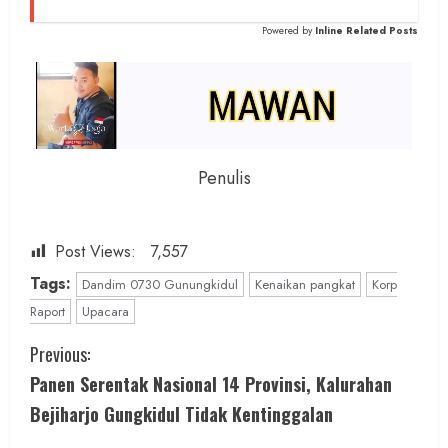
Powered by
Inline Related Posts
Penulis
Post Views:
7,557
Tags:
Dandim 0730 Gunungkidul
Kenaikan pangkat
Korp
Raport
Upacara
C
Previous:
Panen Serentak Nasional 14 Provinsi, Kalurahan
o
Bejiharjo Gungkidul Tidak Kentinggalan
n