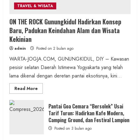
TRAVEL & WISATA
Berita Daerah
SOSIAL
ON THE ROCK Gunungkidul Hadirkan Konsep
Di Tengah Kemarau Panjang dan Kendala
Baru, Padukan Keindahan Alam dan Wisata
PDAM, Aksi Sosial Wartajogja dan Donatur
Kekinian
Penuhi Kebutuhan Air Warga
admin
Posted on 2 bulan ago
admin
Posted on 6 jam ago
WARTA-JOGJA.COM, GUNUNGKIDUL, DIY – Kawasan
pesisir selatan Daerah Istimewa Yogyakarta yang telah
2 min read
lama dikenal dengan deretan pantai eksotisnya, kini...
Read
Read More
more
about
ON
Berita Daerah
Kesehatan
THE
Pantai Goa Cemara “Bersolek” Usai
ROCK
ASI Lancar, Ibu Tenang: RSUD Wonosari dan
Tarif Turun: Hadirkan Kafe Modern,
Gunungkidul
Hadirkan
Camping Ground, dan Festival Lampion
Puskesmas Wonosari II Sediakan
Konsep
Baru,
Posted on 3 bulan ago
Pendampingan Lengkap
Padukan
Keindahan