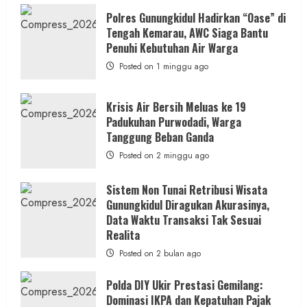
Dugaan
Penipuan
Polres Gunungkidul Hadirkan “Oase” di
Masuk
Tengah Kemarau, AWC Siaga Bantu
Kerja
RSUD
Penuhi Kebutuhan Air Warga
Wonosari
Seret
Posted on 1 minggu ago
Oknum
Wartawan
Krisis Air Bersih Meluas ke 19
Padukuhan Purwodadi, Warga
Tanggung Beban Ganda
Posted on 2 minggu ago
Sistem Non Tunai Retribusi Wisata
Gunungkidul Diragukan Akurasinya,
Data Waktu Transaksi Tak Sesuai
Realita
Posted on 2 bulan ago
Polda DIY Ukir Prestasi Gemilang:
Dominasi IKPA dan Kepatuhan Pajak