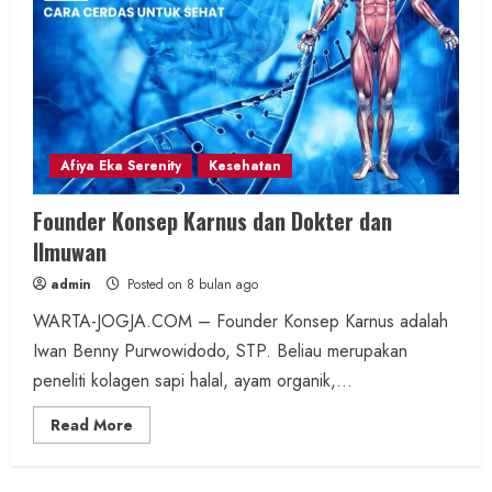
Afiya Eka Serenity
Kesehatan
Founder Konsep Karnus dan Dokter dan
Ilmuwan
admin
Posted on 8 bulan ago
WARTA-JOGJA.COM – Founder Konsep Karnus adalah
Iwan Benny Purwowidodo, STP. Beliau merupakan
peneliti kolagen sapi halal, ayam organik,...
Read
Read More
more
about
Founder
Konsep