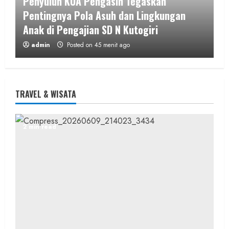
Penyuluh KUA Pengasih Tegaskan
Pentingnya Pola Asuh dan Lingkungan
Anak di Pengajian SD N Kutogiri
admin
Posted on 45 menit ago
1 min read
TRAVEL & WISATA
Berita KUA Sewon Bantul DIY
2 min read
KUA Sewon Lakukan Penataan Organisasi,
Jaga Layanan Tetap Optimal
Pascapenugasan Pegawai
admin
Posted on 6 jam ago
2 min read