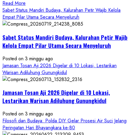
Read
Read More
more
Sabet Status Mandiri Budaya, Kalurahan Petir Wajib Kelola
about
Empat Pilar Utama Secara Menyeluruh
Dihadiri
Tokoh
Sabet Status Mandiri Budaya, Kalurahan Petir Wajib
Nasional,
Ruwatan
Kelola Empat Pilar Utama Secara Menyeluruh
Ageng
Petilasan
Posted on 3 minggu ago
Sendangwangi
Jamasan Tosan Aji 2026 Digelar di 10 Lokasi, Lestarikan
Mohon
Warisan Adiluhung Gunungkidul
Restu
Memayu
Jamasan Tosan Aji 2026 Digelar di 10 Lokasi,
Hayuning
Bawono
Lestarikan Warisan Adiluhung Gunungkidul
Posted on 3 minggu ago
Filosofi dan Budaya: Polda DIY Gelar Prosesi Air Suci Jelang
Peringatan Hari Bhayangkara ke-80