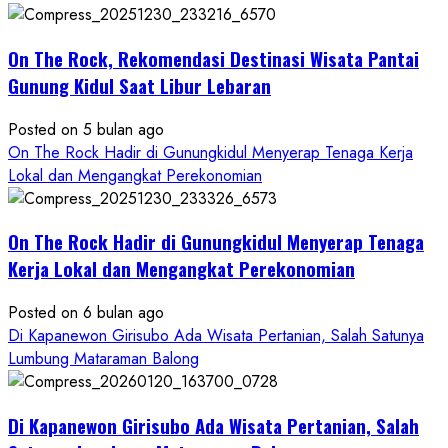
Alam
dan
Wisata
On The Rock, Rekomendasi Destinasi Wisata Pantai
Kekinian
Gunung Kidul Saat Libur Lebaran
Posted on 5 bulan ago
On The Rock Hadir di Gunungkidul Menyerap Tenaga Kerja
Lokal dan Mengangkat Perekonomian
On The Rock Hadir di Gunungkidul Menyerap Tenaga
Kerja Lokal dan Mengangkat Perekonomian
Posted on 6 bulan ago
Di Kapanewon Girisubo Ada Wisata Pertanian, Salah Satunya
Lumbung Mataraman Balong
Di Kapanewon Girisubo Ada Wisata Pertanian, Salah