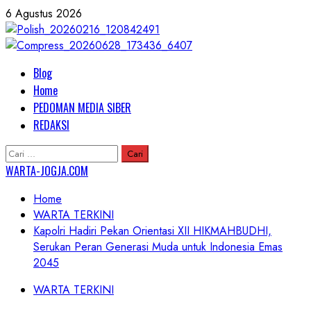
Skip
6 Agustus 2026
to
content
Primary
Blog
Menu
Home
PEDOMAN MEDIA SIBER
REDAKSI
Cari
untuk:
WARTA-JOGJA.COM
Home
WARTA TERKINI
Kapolri Hadiri Pekan Orientasi XII HIKMAHBUDHI,
Serukan Peran Generasi Muda untuk Indonesia Emas
2045
WARTA TERKINI