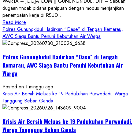
WARTA – JOGJA.COM || GUNUNGKIDUL, DIY – Sebuah
dugaan tindak pidana penipuan dengan modus menjanjikan
penempatan kerja di RSUD...
Read
Read More
more
Polres Gunungkidul Hadirkan “Oase” di Tengah Kemarau,
about
AWC Siaga Bantu Penuhi Kebutuhan Air Warga
Dugaan
Penipuan
Polres Gunungkidul Hadirkan “Oase” di Tengah
Masuk
Kerja
Kemarau, AWC Siaga Bantu Penuhi Kebutuhan Air
RSUD
Warga
Wonosari
Seret
Posted on 1 minggu ago
Oknum
Krisis Air Bersih Meluas ke 19 Padukuhan Purwodadi, Warga
Wartawan
Tanggung Beban Ganda
Krisis Air Bersih Meluas ke 19 Padukuhan Purwodadi,
Warga Tanggung Beban Ganda