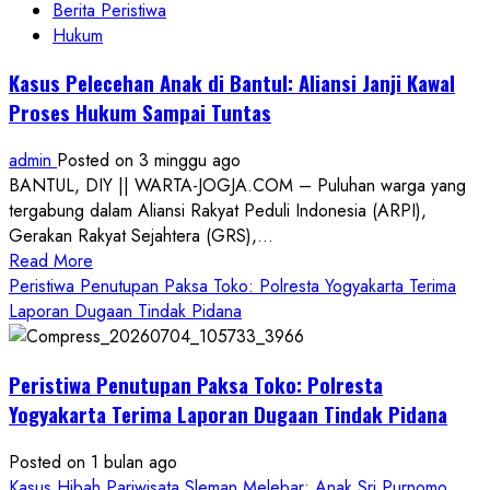
Berita Peristiwa
Hukum
Kasus Pelecehan Anak di Bantul: Aliansi Janji Kawal
Proses Hukum Sampai Tuntas
admin
Posted on 3 minggu ago
BANTUL, DIY || WARTA-JOGJA.COM – Puluhan warga yang
tergabung dalam Aliansi Rakyat Peduli Indonesia (ARPI),
Gerakan Rakyat Sejahtera (GRS),...
Read
Read More
more
Peristiwa Penutupan Paksa Toko: Polresta Yogyakarta Terima
about
Laporan Dugaan Tindak Pidana
Kasus
Pelecehan
Peristiwa Penutupan Paksa Toko: Polresta
Anak
di
Yogyakarta Terima Laporan Dugaan Tindak Pidana
Bantul:
Aliansi
Posted on 1 bulan ago
Janji
Kasus Hibah Pariwisata Sleman Melebar: Anak Sri Purnomo