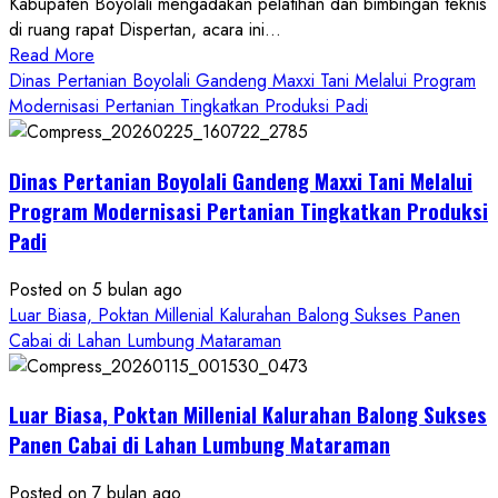
Kabupaten Boyolali mengadakan pelatihan dan bimbingan teknis
di ruang rapat Dispertan, acara ini...
Read
Read More
more
Dinas Pertanian Boyolali Gandeng Maxxi Tani Melalui Program
about
Modernisasi Pertanian Tingkatkan Produksi Padi
Dinas
Pertanian
Dinas Pertanian Boyolali Gandeng Maxxi Tani Melalui
Boyolali
Gelar
Program Modernisasi Pertanian Tingkatkan Produksi
Pelatihan
Padi
Budidaya
Singkong
Posted on 5 bulan ago
Wujudkan
Luar Biasa, Poktan Millenial Kalurahan Balong Sukses Panen
Ketahanan
Cabai di Lahan Lumbung Mataraman
Pangan
Kesejahteraan
Petani
Luar Biasa, Poktan Millenial Kalurahan Balong Sukses
Panen Cabai di Lahan Lumbung Mataraman
Posted on 7 bulan ago