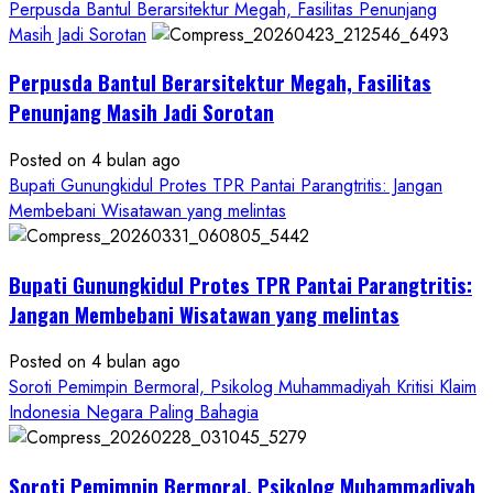
Hanya
Perpusda Bantul Berarsitektur Megah, Fasilitas Penunjang
Separuhnya
Masih Jadi Sorotan
yang
Perpusda Bantul Berarsitektur Megah, Fasilitas
Cair
ke
Penunjang Masih Jadi Sorotan
Kontraktor:
Posted on 4 bulan ago
Ketum
Bupati Gunungkidul Protes TPR Pantai Parangtritis: Jangan
PWRI
Membebani Wisatawan yang melintas
RI
Minta
Bukti
Bupati Gunungkidul Protes TPR Pantai Parangtritis:
Resmi
Jangan Membebani Wisatawan yang melintas
Posted on 4 bulan ago
Soroti Pemimpin Bermoral, Psikolog Muhammadiyah Kritisi Klaim
Indonesia Negara Paling Bahagia
Soroti Pemimpin Bermoral, Psikolog Muhammadiyah