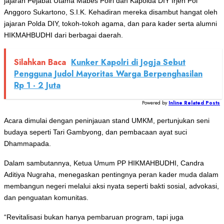
jajaran Pejabat Utama Mabes Polri dan Kapolda DIY Irjen Pol
Anggoro Sukartono, S.I.K. Kehadiran mereka disambut hangat oleh
jajaran Polda DIY, tokoh-tokoh agama, dan para kader serta alumni
HIKMAHBUDHI dari berbagai daerah.
Silahkan Baca
Kunker Kapolri di Jogja Sebut
Pengguna Judol Mayoritas Warga Berpenghasilan
Rp 1 - 2 Juta
Powered by
Inline Related Posts
Acara dimulai dengan peninjauan stand UMKM, pertunjukan seni
budaya seperti Tari Gambyong, dan pembacaan ayat suci
Dhammapada.
Dalam sambutannya, Ketua Umum PP HIKMAHBUDHI, Candra
Aditiya Nugraha, menegaskan pentingnya peran kader muda dalam
membangun negeri melalui aksi nyata seperti bakti sosial, advokasi,
dan penguatan komunitas.
“Revitalisasi bukan hanya pembaruan program, tapi juga