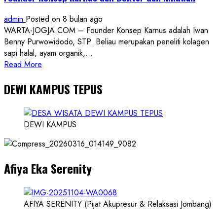
admin
Posted on 8 bulan ago
WARTA-JOGJA.COM – Founder Konsep Karnus adalah Iwan
Benny Purwowidodo, STP. Beliau merupakan peneliti kolagen
sapi halal, ayam organik,...
Read
Read More
more
DEWI KAMPUS TEPUS
about
Founder
Konsep
Karnus
DEWI KAMPUS
dan
Dokter
dan
Afiya Eka Serenity
Ilmuwan
AFIYA SERENITY (Pijat Akupresur & Relaksasi Jombang)