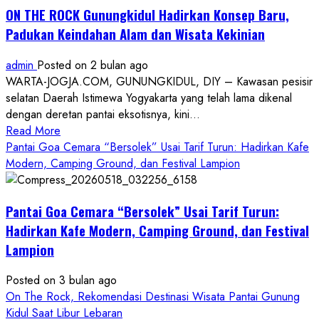
ON THE ROCK Gunungkidul Hadirkan Konsep Baru,
Padukan Keindahan Alam dan Wisata Kekinian
admin
Posted on 2 bulan ago
WARTA-JOGJA.COM, GUNUNGKIDUL, DIY – Kawasan pesisir
selatan Daerah Istimewa Yogyakarta yang telah lama dikenal
dengan deretan pantai eksotisnya, kini...
Read
Read More
more
Pantai Goa Cemara “Bersolek” Usai Tarif Turun: Hadirkan Kafe
about
Modern, Camping Ground, dan Festival Lampion
ON
THE
Pantai Goa Cemara “Bersolek” Usai Tarif Turun:
ROCK
Gunungkidul
Hadirkan Kafe Modern, Camping Ground, dan Festival
Hadirkan
Lampion
Konsep
Baru,
Posted on 3 bulan ago
Padukan
On The Rock, Rekomendasi Destinasi Wisata Pantai Gunung
Keindahan
Kidul Saat Libur Lebaran