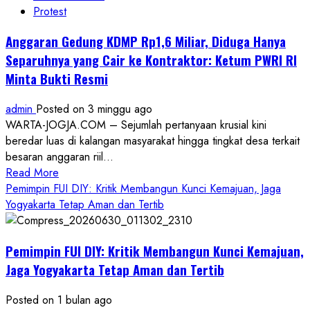
Protest
Anggaran Gedung KDMP Rp1,6 Miliar, Diduga Hanya
Separuhnya yang Cair ke Kontraktor: Ketum PWRI RI
Minta Bukti Resmi
admin
Posted on 3 minggu ago
WARTA-JOGJA.COM – Sejumlah pertanyaan krusial kini
beredar luas di kalangan masyarakat hingga tingkat desa terkait
besaran anggaran riil...
Read
Read More
more
Pemimpin FUI DIY: Kritik Membangun Kunci Kemajuan, Jaga
about
Yogyakarta Tetap Aman dan Tertib
Anggaran
Gedung
Pemimpin FUI DIY: Kritik Membangun Kunci Kemajuan,
KDMP
Rp1,6
Jaga Yogyakarta Tetap Aman dan Tertib
Miliar,
Diduga
Posted on 1 bulan ago