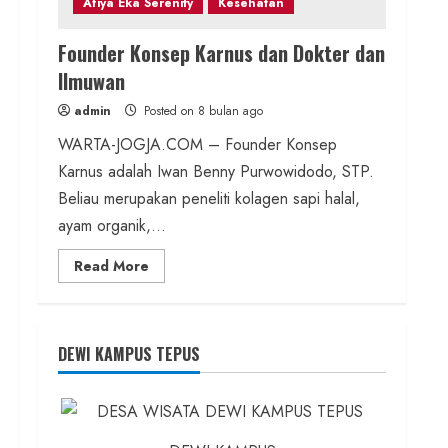
Afiya Eka Serenity
Kesehatan
Founder Konsep Karnus dan Dokter dan
Ilmuwan
admin
Posted on 8 bulan ago
WARTA-JOGJA.COM – Founder Konsep
Karnus adalah Iwan Benny Purwowidodo, STP.
Beliau merupakan peneliti kolagen sapi halal,
ayam organik,...
Read
Read More
more
about
Founder
Konsep
Karnus
dan
DEWI KAMPUS TEPUS
Dokter
dan
Ilmuwan