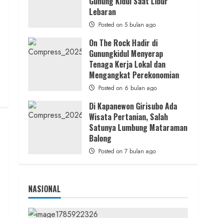
Gunung Kidul Saat Libur
Nasionalisme
Lebaran
admin
Posted on 19 jam ago
Posted on 5 bulan ago
On The Rock Hadir di
Gunungkidul Menyerap
Tenaga Kerja Lokal dan
Mengangkat Perekonomian
Posted on 6 bulan ago
Di Kapanewon Girisubo Ada
Wisata Pertanian, Salah
Satunya Lumbung Mataraman
Balong
Posted on 7 bulan ago
NASIONAL