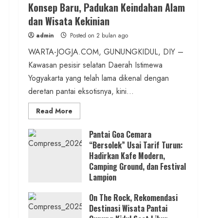
Konsep Baru, Padukan Keindahan Alam
Pengajian Aparat Margosari
dan Wisata Kekinian
admin
Posted on 11 jam ago
admin
Posted on 2 bulan ago
2 min read
WARTA-JOGJA.COM, GUNUNGKIDUL, DIY –
Kawasan pesisir selatan Daerah Istimewa
Berita Jateng
Yogyakarta yang telah lama dikenal dengan
Kebakaran Hanguskan Kantin dan
deretan pantai eksotisnya, kini...
Gudang SD Negeri 1 Jerukan, Polsek
Read
Read More
Juwangi Lakukan Olah TKP
more
about
ON
admin
Posted on 18 jam ago
Pantai Goa Cemara
THE
“Bersolek” Usai Tarif Turun:
ROCK
Gunungkidul
Hadirkan Kafe Modern,
1 min read
Hadirkan
Konsep
Camping Ground, dan Festival
Berita Daerah
Baru,
Lampion
Padukan
Lomba Pengagungan Kalurahan
Keindahan
Posted on 3 bulan ago
Alam
Balong: Merayakan HUT ke-81 RI
On The Rock, Rekomendasi
dan
Wisata
Destinasi Wisata Pantai
untuk Memperkokoh Persatuan dan
Kekinian