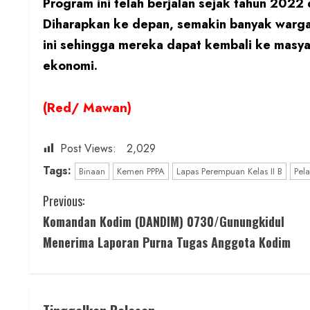
Program ini telah berjalan sejak tahun 2022 
Diharapkan ke depan, semakin banyak warga
ini sehingga mereka dapat kembali ke masya
ekonomi.
(Red/ Mawan)
Post Views:
2,029
Tags:
Binaan
Kemen PPPA
Lapas Perempuan Kelas II B
Pela
C
Previous:
Komandan Kodim (DANDIM) 0730/Gunungkidul
o
Menerima Laporan Purna Tugas Anggota Kodim
n
t