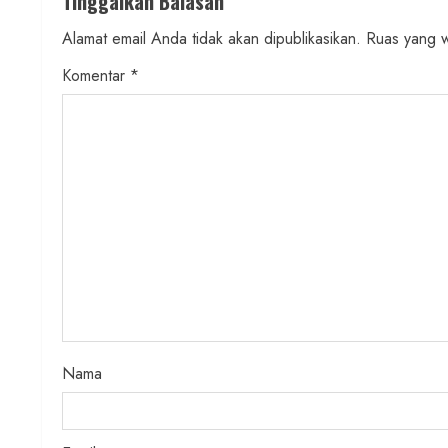
Tinggalkan Balasan
i
Alamat email Anda tidak akan dipublikasikan.
Ruas yang w
n
Komentar
*
u
e
R
e
a
d
i
Nama
n
g