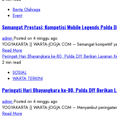
Berita Olahraga
Event
Semangat Prestasi: Kompetisi Mobile Legends Polda D
admin
Posted on 4 minggu ago
YOGYAKARTA || WARTA-JOGJA.COM – Semangat kompetitif yang s
Read
Read More
more
Peringati Hari Bhayangkara ke-80, Polda DIY Berikan Layanan 
about
2 min read
Semangat
SOSIAL
Prestasi:
WARTA TERKINI
Kompetisi
Mobile
Peringati Hari Bhayangkara ke-80, Polda DIY Berikan
Legends
Polda
admin
Posted on 4 minggu ago
DIY
YOGYAKARTA || WARTA-JOGJA.COM – Menyambut peringatan Hari
Jembatan
Read
Read More
Menuju