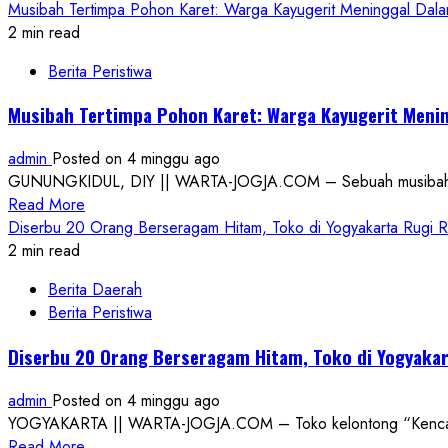
more
Musibah Tertimpa Pohon Karet: Warga Kayugerit Meninggal Dala
Kapolri
about
2 min read
Cup
Peringati
2026
Berita Peristiwa
Hari
Bhayangkara
Musibah Tertimpa Pohon Karet: Warga Kayugerit Meni
ke-
80,
admin
Posted on 4 minggu ago
Polda
GUNUNGKIDUL, DIY || WARTA-JOGJA.COM – Sebuah musibah memil
DIY
Read
Read More
Berikan
more
Diserbu 20 Orang Berseragam Hitam, Toko di Yogyakarta Rugi R
Layanan
about
2 min read
Kesehatan
Musibah
Gratis
Berita Daerah
Tertimpa
bagi
Berita Peristiwa
Pohon
228
Karet:
Warga
Diserbu 20 Orang Berseragam Hitam, Toko di Yogyakar
Warga
Sosromenduran
Kayugerit
admin
Posted on 4 minggu ago
Meninggal
YOGYAKARTA || WARTA-JOGJA.COM – Toko kelontong “Kencana 
Dalam
Read
Read More