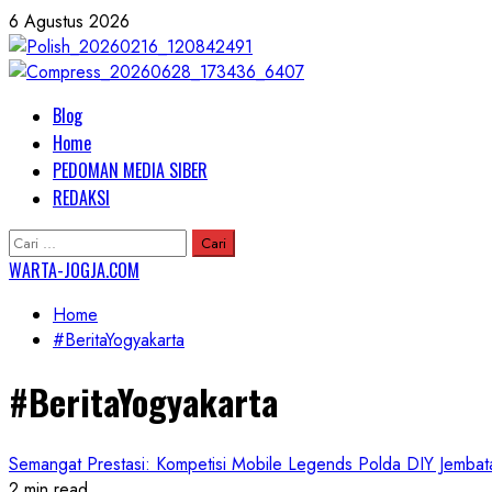
Skip
6 Agustus 2026
to
content
Primary
Blog
Menu
Home
PEDOMAN MEDIA SIBER
REDAKSI
Cari
untuk:
WARTA-JOGJA.COM
Home
#BeritaYogyakarta
#BeritaYogyakarta
Semangat Prestasi: Kompetisi Mobile Legends Polda DIY Jemba
2 min read