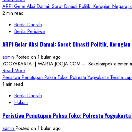
Perjalanan
more
ARPI Gelar Aksi Damai: Sorot Dinasti Politik, Kerugian Negara,
ke
about
2 min read
Rumah
Diserbu
Sakit
Berita Daerah
20
Berita Peristiwa
Orang
Berseragam
ARPI Gelar Aksi Damai: Sorot Dinasti Politik, Kerugian
Hitam,
Toko
admin
Posted on 1 bulan ago
di
YOGYAKARTA || WARTA-JOGJA.COM – Sekelompok elemen masyara
Yogyakarta
Read
Read More
Rugi
more
Peristiwa Penutupan Paksa Toko: Polresta Yogyakarta Terima La
Rp60
about
1 min read
Juta
ARPI
untuk
Berita Daerah
Gelar
Kedua
Hukum
Aksi
Kalinya
Damai:
Peristiwa Penutupan Paksa Toko: Polresta Yogyakarta
Sorot
Dinasti
admin
Posted on 1 bulan ago
Politik,