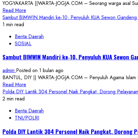
YOGYAKARTA ||WARTA-JOGJA.COM – Seorang warga asal Sumenep
Kerugian
Read
Read More
Negara,
more
Sambut BIMWIN Mandiri ke‑10, Penyuluh KUA Sewon Ganden
dan
about
1 min read
Nasib
Peristiwa
Tanah
Berita Daerah
Penutupan
Adat
SOSIAL
Paksa
Toko:
Sambut BIMWIN Mandiri ke‑10, Penyuluh KUA Sewon G
Polresta
Yogyakarta
admin
Posted on 1 bulan ago
Terima
BANTUL, DIY || WARTA-JOGJA.COM – Penyuluh Agama Islam Kant
Laporan
Read
Read More
Dugaan
more
Polda DIY Lantik 304 Personel Naik Pangkat, Dorong Pelayana
Tindak
about
2 min read
Pidana
Sambut
Berita Daerah
BIMWIN
TNI/POLRI
Mandiri
ke‑10,
Polda DIY Lantik 304 Personel Naik Pangkat, Dorong 
Penyuluh