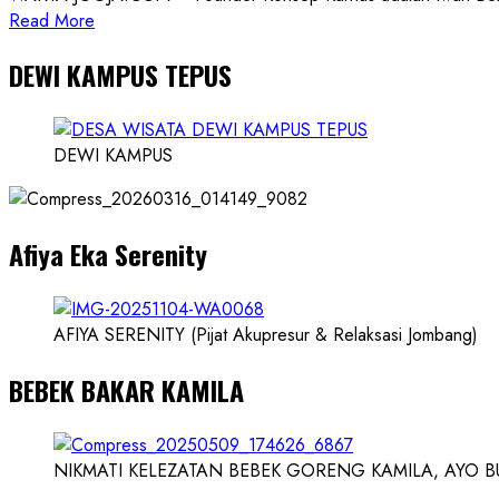
Read
Read More
more
DEWI KAMPUS TEPUS
about
Founder
Konsep
Karnus
DEWI KAMPUS
dan
Dokter
dan
Afiya Eka Serenity
Ilmuwan
AFIYA SERENITY (Pijat Akupresur & Relaksasi Jombang)
BEBEK BAKAR KAMILA
NIKMATI KELEZATAN BEBEK GORENG KAMILA, AYO BUK