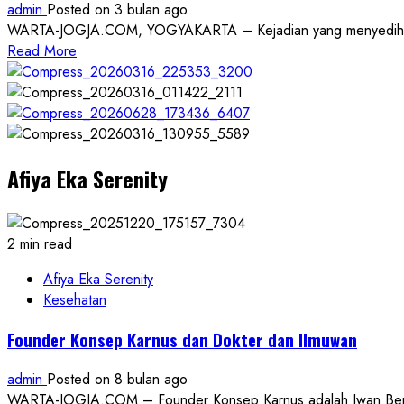
admin
Posted on 3 bulan ago
Refleksikan
WARTA-JOGJA.COM, YOGYAKARTA – Kejadian yang menyedihkan ke
Nilai
Read
Read More
Perjuangan
more
about
Anggota
DPRD
Kota
Afiya Eka Serenity
Yogyakarta
Kecam
Dugaan
Penganiayaan
2 min read
di
Daycare
Afiya Eka Serenity
Yogyakarta:
Kesehatan
Minta
Founder Konsep Karnus dan Dokter dan Ilmuwan
Kasus
Diusut
admin
Posted on 8 bulan ago
Tuntas
WARTA-JOGJA.COM – Founder Konsep Karnus adalah Iwan Benny P