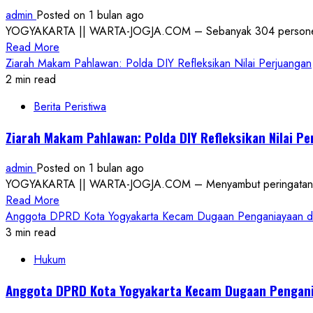
KUA
admin
Posted on 1 bulan ago
Sewon
YOGYAKARTA || WARTA-JOGJA.COM – Sebanyak 304 personel Kepol
Gandeng
Read
Read More
Mahasiswa
more
Ziarah Makam Pahlawan: Polda DIY Refleksikan Nilai Perjuangan
UGM
about
2 min read
Polda
Berita Peristiwa
DIY
Lantik
Ziarah Makam Pahlawan: Polda DIY Refleksikan Nilai P
304
Personel
admin
Posted on 1 bulan ago
Naik
YOGYAKARTA || WARTA-JOGJA.COM – Menyambut peringatan Hari 
Pangkat,
Read
Read More
Dorong
more
Anggota DPRD Kota Yogyakarta Kecam Dugaan Penganiayaan di D
Pelayanan
about
3 min read
Prima
Ziarah
kepada
Hukum
Makam
Masyarakat
Pahlawan:
Anggota DPRD Kota Yogyakarta Kecam Dugaan Pengania
Polda
DIY