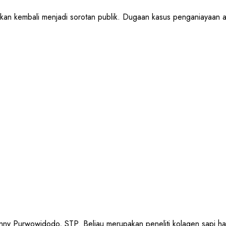
mbali menjadi sorotan publik. Dugaan kasus penganiayaan anak
urwowidodo, STP. Beliau merupakan peneliti kolagen sapi halal