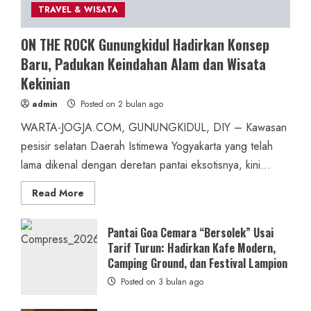
TRAVEL & WISATA
Berita Daerah
Berita Peristiwa
ON THE ROCK Gunungkidul Hadirkan Konsep
Kecelakaan Lalu Lintas Saptosari:
Baru, Padukan Keindahan Alam dan Wisata
Pengendara Motor Alami Cedera Kepala,
Kekinian
Satu Dirujuk ke Magelang
admin
Posted on 2 bulan ago
admin
Posted on 8 jam ago
WARTA-JOGJA.COM, GUNUNGKIDUL, DIY – Kawasan
pesisir selatan Daerah Istimewa Yogyakarta yang telah
2 MIN READ
lama dikenal dengan deretan pantai eksotisnya, kini...
Read
Read More
more
about
ON
Event
SOSIAL & BUDAYA
THE
Pantai Goa Cemara “Bersolek” Usai
ROCK
Panggang Night Carnival 2026: Simfoni
Tarif Turun: Hadirkan Kafe Modern,
Gunungkidul
Hadirkan
Camping Ground, dan Festival Lampion
Alam dan Budaya dalam Semangat
Konsep
Baru,
Posted on 3 bulan ago
Kebersamaan Masyarakat
Padukan
Keindahan
Alam
admin
Posted on 24 jam ago