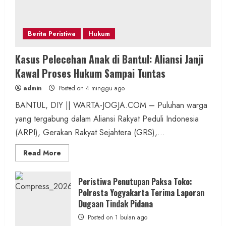
Berita Peristiwa
Hukum
Kasus Pelecehan Anak di Bantul: Aliansi Janji
Kawal Proses Hukum Sampai Tuntas
admin
Posted on 4 minggu ago
BANTUL, DIY || WARTA-JOGJA.COM – Puluhan warga
yang tergabung dalam Aliansi Rakyat Peduli Indonesia
(ARPI), Gerakan Rakyat Sejahtera (GRS),...
Read
Read More
more
about
Kasus
Pelecehan
Peristiwa Penutupan Paksa Toko:
Anak
Polresta Yogyakarta Terima Laporan
di
Bantul:
Dugaan Tindak Pidana
Aliansi
Janji
Posted on 1 bulan ago
Kawal