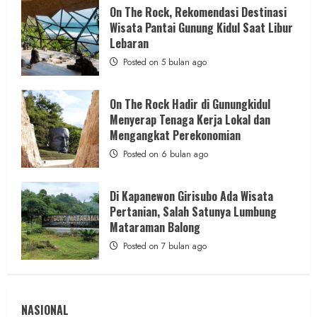
dan
On The Rock, Rekomendasi Destinasi
Wisata
Wisata Pantai Gunung Kidul Saat Libur
Kekinian
2 MIN READ
Lebaran
Posted on 5 bulan ago
On The Rock Hadir di Gunungkidul
Berita Peristiwa
Kriminal
Menyerap Tenaga Kerja Lokal dan
Gagalkan Pembobolan SD Negeri Bedog,
Mengangkat Perekonomian
Kewaspadaan Warga Langsung Tangkap
Posted on 6 bulan ago
Dua Pelaku Pencurian
admin
Posted on 1 hari ago
Di Kapanewon Girisubo Ada Wisata
Pertanian, Salah Satunya Lumbung
Mataraman Balong
Posted on 7 bulan ago
NASIONAL