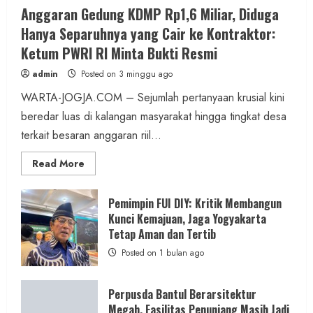
Anggaran Gedung KDMP Rp1,6 Miliar, Diduga
Hanya Separuhnya yang Cair ke Kontraktor:
Ketum PWRI RI Minta Bukti Resmi
admin
Posted on 3 minggu ago
WARTA-JOGJA.COM – Sejumlah pertanyaan krusial kini
beredar luas di kalangan masyarakat hingga tingkat desa
terkait besaran anggaran riil...
Read
Read More
more
about
Anggaran
Gedung
Pemimpin FUI DIY: Kritik Membangun
KDMP
Kunci Kemajuan, Jaga Yogyakarta
Rp1,6
Miliar,
Tetap Aman dan Tertib
Diduga
Hanya
Posted on 1 bulan ago
Separuhnya
yang
Cair
ke
Perpusda Bantul Berarsitektur
Kontraktor:
Megah, Fasilitas Penunjang Masih Jadi
Ketum