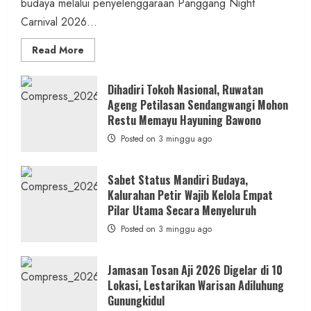
budaya melalui penyelenggaraan Panggang Night
Carnival 2026...
Read
Read More
more
about
Panggang
Night
Dihadiri Tokoh Nasional, Ruwatan
Carnival
Ageng Petilasan Sendangwangi Mohon
2026:
Simfoni
Restu Memayu Hayuning Bawono
Alam
dan
Posted on 3 minggu ago
Budaya
dalam
Semangat
Kebersamaan
Sabet Status Mandiri Budaya,
Masyarakat
Kalurahan Petir Wajib Kelola Empat
Pilar Utama Secara Menyeluruh
Posted on 3 minggu ago
Jamasan Tosan Aji 2026 Digelar di 10
Lokasi, Lestarikan Warisan Adiluhung
Gunungkidul