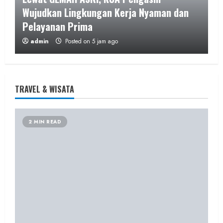
Wujudkan Lingkungan Kerja Nyaman dan
Pelayanan Prima
admin
Posted on 5 jam ago
3 MIN READ
TRAVEL & WISATA
Berita Nasional
2 MIN READ
Mahasiswa KKN Undip Bangun Gerakan
Terpadu Cegah Pernikahan Dini dan
Stunting di Desa Mojo Kendal
admin
Posted on 6 jam ago
1 MIN READ