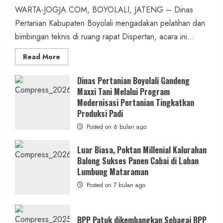
WARTA-JOGJA.COM, BOYOLALI, JATENG – Dinas
Pertanian Kabupaten Boyolali mengadakan pelatihan dan
bimbingan teknis di ruang rapat Dispertan, acara ini...
Read
Read More
more
about
Dinas
Dinas Pertanian Boyolali Gandeng
Pertanian
Maxxi Tani Melalui Program
Boyolali
Gelar
Modernisasi Pertanian Tingkatkan
Pelatihan
Budidaya
Produksi Padi
Singkong
Wujudkan
Posted on 6 bulan ago
Ketahanan
Pangan
Kesejahteraan
Luar Biasa, Poktan Millenial Kalurahan
Petani
Balong Sukses Panen Cabai di Lahan
Lumbung Mataraman
Posted on 7 bulan ago
BPP Patuk dikembangkan Sebagai BPP