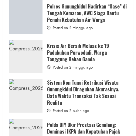
Dugaan
Penipuan
Polres Gunungkidul Hadirkan “Oase” di
Masuk
Tengah Kemarau, AWC Siaga Bantu
Kerja
RSUD
Penuhi Kebutuhan Air Warga
Wonosari
Seret
Posted on 2 minggu ago
Oknum
Wartawan
Krisis Air Bersih Meluas ke 19
Padukuhan Purwodadi, Warga
Tanggung Beban Ganda
Posted on 2 minggu ago
Sistem Non Tunai Retribusi Wisata
Gunungkidul Diragukan Akurasinya,
Data Waktu Transaksi Tak Sesuai
Realita
Posted on 2 bulan ago
Polda DIY Ukir Prestasi Gemilang:
Dominasi IKPA dan Kepatuhan Pajak