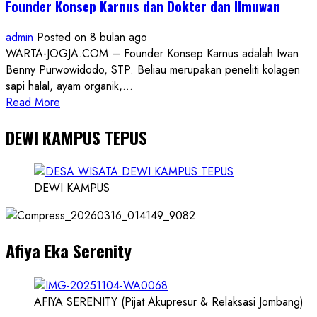
Founder Konsep Karnus dan Dokter dan Ilmuwan
admin
Posted on 8 bulan ago
WARTA-JOGJA.COM – Founder Konsep Karnus adalah Iwan
Benny Purwowidodo, STP. Beliau merupakan peneliti kolagen
sapi halal, ayam organik,...
Read
Read More
more
DEWI KAMPUS TEPUS
about
Founder
Konsep
Karnus
DEWI KAMPUS
dan
Dokter
dan
Afiya Eka Serenity
Ilmuwan
AFIYA SERENITY (Pijat Akupresur & Relaksasi Jombang)