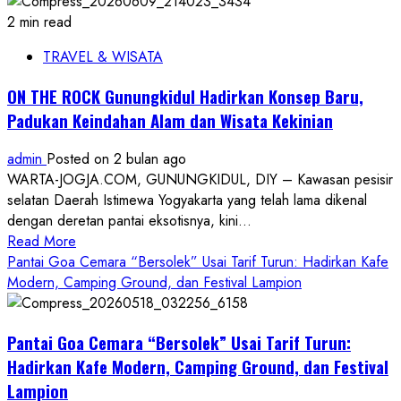
2 min read
TRAVEL & WISATA
ON THE ROCK Gunungkidul Hadirkan Konsep Baru,
Padukan Keindahan Alam dan Wisata Kekinian
admin
Posted on 2 bulan ago
WARTA-JOGJA.COM, GUNUNGKIDUL, DIY – Kawasan pesisir
selatan Daerah Istimewa Yogyakarta yang telah lama dikenal
dengan deretan pantai eksotisnya, kini...
Read
Read More
more
Pantai Goa Cemara “Bersolek” Usai Tarif Turun: Hadirkan Kafe
about
Modern, Camping Ground, dan Festival Lampion
ON
THE
Pantai Goa Cemara “Bersolek” Usai Tarif Turun:
ROCK
Gunungkidul
Hadirkan Kafe Modern, Camping Ground, dan Festival
Hadirkan
Lampion