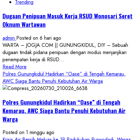
Trending
Dugaan Penipuan Masuk Kerja RSUD Wonosari Seret
Oknum Wartawan
admin
Posted on 6 hari ago
WARTA – JOGJA.COM || GUNUNGKIDUL, DIY – Sebuah
dugaan tindak pidana penipuan dengan modus menjanjikan
penempatan kerja di RSUD...
Read
Read More
more
Polres Gunungkidul Hadirkan “Oase” di Tengah Kemarau,
about
AWC Siaga Bantu Penuhi Kebutuhan Air Warga
Dugaan
Penipuan
Polres Gunungkidul Hadirkan “Oase” di Tengah
Masuk
Kerja
Kemarau, AWC Siaga Bantu Penuhi Kebutuhan Air
RSUD
Warga
Wonosari
Seret
Posted on 1 minggu ago
Oknum
Krisis Air Bersih Meluas ke 19 Padukuhan Purwodadi, Warga