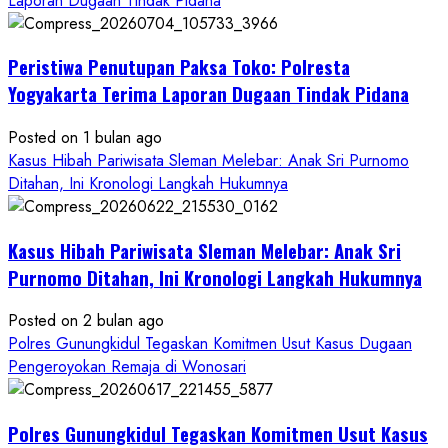
Laporan Dugaan Tindak Pidana
Kasus
Pelecehan
Peristiwa Penutupan Paksa Toko: Polresta
Anak
di
Yogyakarta Terima Laporan Dugaan Tindak Pidana
Bantul:
Aliansi
Posted on 1 bulan ago
Janji
Kasus Hibah Pariwisata Sleman Melebar: Anak Sri Purnomo
Kawal
Ditahan, Ini Kronologi Langkah Hukumnya
Proses
Hukum
Kasus Hibah Pariwisata Sleman Melebar: Anak Sri
Sampai
Tuntas
Purnomo Ditahan, Ini Kronologi Langkah Hukumnya
Posted on 2 bulan ago
Polres Gunungkidul Tegaskan Komitmen Usut Kasus Dugaan
Pengeroyokan Remaja di Wonosari
Polres Gunungkidul Tegaskan Komitmen Usut Kasus