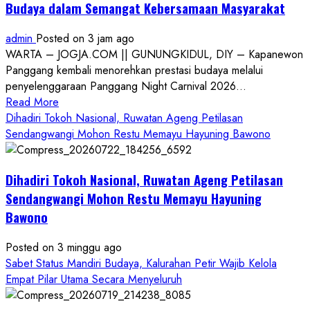
Budaya dalam Semangat Kebersamaan Masyarakat
admin
Posted on 3 jam ago
WARTA – JOGJA.COM || GUNUNGKIDUL, DIY – Kapanewon
Panggang kembali menorehkan prestasi budaya melalui
penyelenggaraan Panggang Night Carnival 2026...
Read
Read More
more
Dihadiri Tokoh Nasional, Ruwatan Ageng Petilasan
about
Sendangwangi Mohon Restu Memayu Hayuning Bawono
Panggang
Night
Dihadiri Tokoh Nasional, Ruwatan Ageng Petilasan
Carnival
2026:
Sendangwangi Mohon Restu Memayu Hayuning
Simfoni
Bawono
Alam
dan
Posted on 3 minggu ago
Budaya
Sabet Status Mandiri Budaya, Kalurahan Petir Wajib Kelola
dalam
Empat Pilar Utama Secara Menyeluruh
Semangat
Kebersamaan