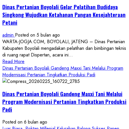
Dinas Pertanian Boyolali Gelar Pelatihan Budidaya
Singkong Wujudkan Ketahanan Pangan Kesejahteraan
Petani
admin
Posted on 5 bulan ago
WARTA-JOGJA.COM, BOYOLALI, JATENG – Dinas Pertanian
Kabupaten Boyolali mengadakan pelatihan dan bimbingan teknis
di ruang rapat Dispertan, acara ini...
Read
Read More
more
Dinas Pertanian Boyolali Gandeng Maxxi Tani Melalui Program
about
Modernisasi Pertanian Tingkatkan Produksi Padi
Dinas
Pertanian
Dinas Pertanian Boyolali Gandeng Maxxi Tani Melalui
Boyolali
Gelar
Program Modernisasi Pertanian Tingkatkan Produksi
Pelatihan
Padi
Budidaya
Singkong
Posted on 6 bulan ago
Wujudkan
Luar Biasa, Poktan Millenial Kalurahan Balong Sukses Panen