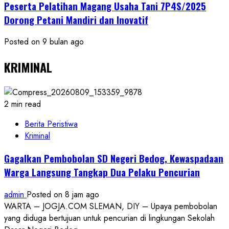
Peserta Pelatihan Magang Usaha Tani 7P4S/2025
Dorong Petani Mandiri dan Inovatif
Posted on 9 bulan ago
KRIMINAL
2 min read
Berita Peristiwa
Kriminal
Gagalkan Pembobolan SD Negeri Bedog, Kewaspadaan
Warga Langsung Tangkap Dua Pelaku Pencurian
admin
Posted on 8 jam ago
WARTA – JOGJA.COM SLEMAN, DIY – Upaya pembobolan
yang diduga bertujuan untuk pencurian di lingkungan Sekolah