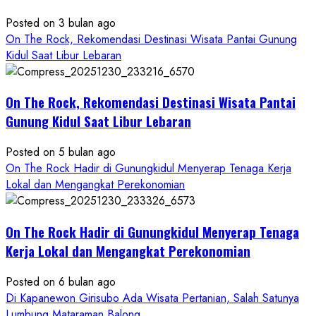
Konsep
Baru,
Posted on 3 bulan ago
Padukan
On The Rock, Rekomendasi Destinasi Wisata Pantai Gunung
Keindahan
Kidul Saat Libur Lebaran
Alam
dan
Wisata
On The Rock, Rekomendasi Destinasi Wisata Pantai
Kekinian
Gunung Kidul Saat Libur Lebaran
Posted on 5 bulan ago
On The Rock Hadir di Gunungkidul Menyerap Tenaga Kerja
Lokal dan Mengangkat Perekonomian
On The Rock Hadir di Gunungkidul Menyerap Tenaga
Kerja Lokal dan Mengangkat Perekonomian
Posted on 6 bulan ago
Di Kapanewon Girisubo Ada Wisata Pertanian, Salah Satunya
Lumbung Mataraman Balong