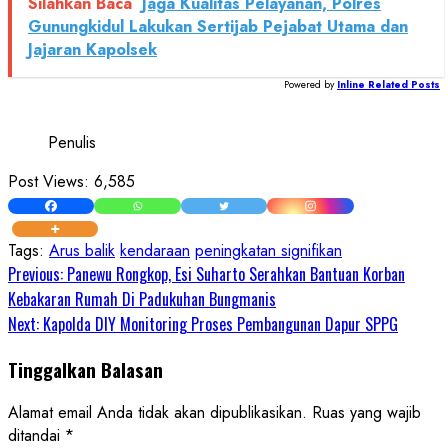
Silahkan Baca
Jaga Kualitas Pelayanan, Polres
Gunungkidul Lakukan Sertijab Pejabat Utama dan
Jajaran Kapolsek
Powered by
Inline Related Posts
Penulis
Post Views:
6,585
Tags:
Arus balik
kendaraan
peningkatan signifikan
Continue
Previous:
Panewu Rongkop, Esi Suharto Serahkan Bantuan Korban
Kebakaran Rumah Di Padukuhan Bungmanis
Reading
Next:
Kapolda DIY Monitoring Proses Pembangunan Dapur SPPG
Tinggalkan Balasan
Alamat email Anda tidak akan dipublikasikan.
Ruas yang wajib
ditandai
*