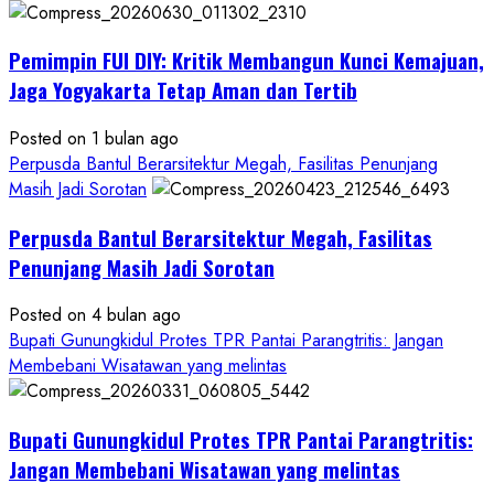
Anggaran
Gedung
Pemimpin FUI DIY: Kritik Membangun Kunci Kemajuan,
KDMP
Rp1,6
Jaga Yogyakarta Tetap Aman dan Tertib
Miliar,
Diduga
Posted on 1 bulan ago
Hanya
Perpusda Bantul Berarsitektur Megah, Fasilitas Penunjang
Separuhnya
Masih Jadi Sorotan
yang
Perpusda Bantul Berarsitektur Megah, Fasilitas
Cair
ke
Penunjang Masih Jadi Sorotan
Kontraktor:
Posted on 4 bulan ago
Ketum
Bupati Gunungkidul Protes TPR Pantai Parangtritis: Jangan
PWRI
Membebani Wisatawan yang melintas
RI
Minta
Bukti
Bupati Gunungkidul Protes TPR Pantai Parangtritis:
Resmi
Jangan Membebani Wisatawan yang melintas