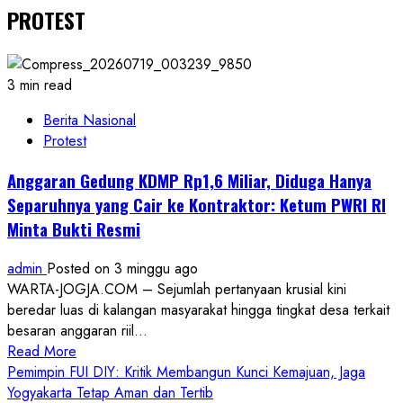
PROTEST
3 min read
Berita Nasional
Protest
Anggaran Gedung KDMP Rp1,6 Miliar, Diduga Hanya
Separuhnya yang Cair ke Kontraktor: Ketum PWRI RI
Minta Bukti Resmi
admin
Posted on 3 minggu ago
WARTA-JOGJA.COM – Sejumlah pertanyaan krusial kini
beredar luas di kalangan masyarakat hingga tingkat desa terkait
besaran anggaran riil...
Read
Read More
more
Pemimpin FUI DIY: Kritik Membangun Kunci Kemajuan, Jaga
about
Yogyakarta Tetap Aman dan Tertib