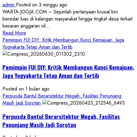
admin
Posted on 3 minggu ago
WARTA-JOGJA.COM – Sejumlah pertanyaan krusial kini
beredar luas di kalangan masyarakat hingga tingkat desa terkait
besaran anggaran riil...
Read
Read More
more
Pemimpin FUI DIY: Kritik Membangun Kunci Kemajuan, Jaga
about
Yogyakarta Tetap Aman dan Tertib
Anggaran
Gedung
Pemimpin FUI DIY: Kritik Membangun Kunci Kemajuan,
KDMP
Rp1,6
Jaga Yogyakarta Tetap Aman dan Tertib
Miliar,
Diduga
Posted on 1 bulan ago
Hanya
Perpusda Bantul Berarsitektur Megah, Fasilitas Penunjang
Separuhnya
Masih Jadi Sorotan
yang
Perpusda Bantul Berarsitektur Megah, Fasilitas
Cair
ke
Penunjang Masih Jadi Sorotan
Kontraktor: