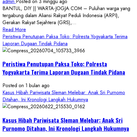
admin
Posted on 3 minggu ago
BANTUL, DIY || WARTA-JOGJA.COM – Puluhan warga yang
tergabung dalam Aliansi Rakyat Peduli Indonesia (ARPI),
Gerakan Rakyat Sejahtera (GRS),...
Read
Read More
more
Peristiwa Penutupan Paksa Toko: Polresta Yogyakarta Terima
about
Laporan Dugaan Tindak Pidana
Kasus
Pelecehan
Peristiwa Penutupan Paksa Toko: Polresta
Anak
di
Yogyakarta Terima Laporan Dugaan Tindak Pidana
Bantul:
Aliansi
Posted on 1 bulan ago
Janji
Kasus Hibah Pariwisata Sleman Melebar: Anak Sri Purnomo
Kawal
Ditahan, Ini Kronologi Langkah Hukumnya
Proses
Hukum
Kasus Hibah Pariwisata Sleman Melebar: Anak Sri
Sampai
Tuntas
Purnomo Ditahan, Ini Kronologi Langkah Hukumnya