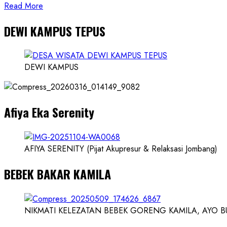
Read
Read More
more
DEWI KAMPUS TEPUS
about
Founder
Konsep
Karnus
DEWI KAMPUS
dan
Dokter
dan
Afiya Eka Serenity
Ilmuwan
AFIYA SERENITY (Pijat Akupresur & Relaksasi Jombang)
BEBEK BAKAR KAMILA
NIKMATI KELEZATAN BEBEK GORENG KAMILA, AYO BUK