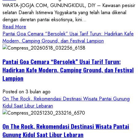
WARTA-JOGJA.COM, GUNUNGKIDUL, DIY – Kawasan pesisir
selatan Daerah Istimewa Yogyakarta yang telah lama dikenal
dengan deretan pantai eksotisnya, kini...
Read
Read More
more
Pantai Goa Cemara “Bersolek” Usai Tarif Turun: Hadirkan Kafe
about
Modern, Camping Ground, dan Festival Lampion
ON
THE
Pantai Goa Cemara “Bersolek” Usai Tarif Turun:
ROCK
Gunungkidul
Hadirkan Kafe Modern, Camping Ground, dan Festival
Hadirkan
Lampion
Konsep
Baru,
Posted on 3 bulan ago
Padukan
On The Rock, Rekomendasi Destinasi Wisata Pantai Gunung
Keindahan
Kidul Saat Libur Lebaran
Alam
dan
Wisata
On The Rock, Rekomendasi Destinasi Wisata Pantai
Kekinian
Gunung Kidul Saat Libur Lebaran