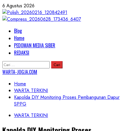
Skip
6 Agustus 2026
to
content
Primary
Blog
Menu
Home
PEDOMAN MEDIA SIBER
REDAKSI
Cari
untuk:
WARTA-JOGJA.COM
Home
WARTA TERKINI
Kapolda DIY Monitoring Proses Pembangunan Dapur
SPPG
WARTA TERKINI
Kapolda DIY Monitoring Proses