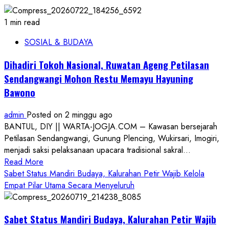
1 min read
SOSIAL & BUDAYA
Dihadiri Tokoh Nasional, Ruwatan Ageng Petilasan
Sendangwangi Mohon Restu Memayu Hayuning
Bawono
admin
Posted on 2 minggu ago
BANTUL, DIY || WARTA-JOGJA.COM – Kawasan bersejarah
Petilasan Sendangwangi, Gunung Plencing, Wukirsari, Imogiri,
menjadi saksi pelaksanaan upacara tradisional sakral...
Read
Read More
more
Sabet Status Mandiri Budaya, Kalurahan Petir Wajib Kelola
about
Empat Pilar Utama Secara Menyeluruh
Dihadiri
Tokoh
Sabet Status Mandiri Budaya, Kalurahan Petir Wajib
Nasional,