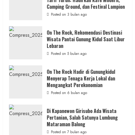
Kebakaran Hanguskan Kantin dan Gudang
Gunungkidul
Hadirkan
Camping Ground, dan Festival Lampion
SD Negeri 1 Jerukan, Polsek Juwangi
Konsep
Baru,
Posted on 3 bulan ago
Lakukan Olah TKP
Padukan
Keindahan
Alam
admin
Posted on 14 jam ago
dan
On The Rock, Rekomendasi Destinasi
Wisata
Wisata Pantai Gunung Kidul Saat Libur
Kekinian
1 min read
Lebaran
Posted on 5 bulan ago
On The Rock Hadir di Gunungkidul
Berita Daerah
Menyerap Tenaga Kerja Lokal dan
Lomba Pengagungan Kalurahan Balong:
Mengangkat Perekonomian
Merayakan HUT ke-81 RI untuk
Posted on 6 bulan ago
Memperkokoh Persatuan dan Nasionalisme
admin
Posted on 15 jam ago
Di Kapanewon Girisubo Ada Wisata
Pertanian, Salah Satunya Lumbung
Mataraman Balong
Posted on 7 bulan ago