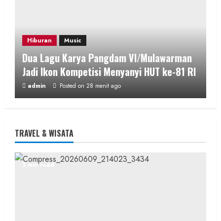
Hiburan
Music
Dua Lagu Karya Pangdam VI/Mulawarman
Jadi Ikon Kompetisi Menyanyi HUT ke-81 RI
admin
Posted on 28 menit ago
2 min read
TRAVEL & WISATA
Wisata & Budaya
Bersama Bupati Gunungkidul Antusiasme
2 min read
Warga Warnai Kirab Budaya Sadranan
Mbah Jobeh yang Kini Resmi Sandang
Status Kalurahan Mandiri Budaya
admin
Posted on 6 jam ago