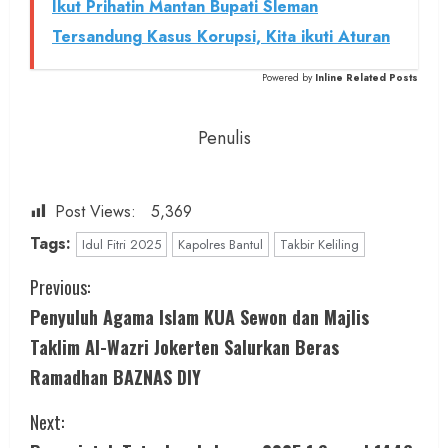
Ikut Prihatin Mantan Bupati Sleman
Tersandung Kasus Korupsi, Kita ikuti Aturan
Powered by
Inline Related Posts
Penulis
Post Views:
5,369
Tags:
Idul Fitri 2025
Kapolres Bantul
Takbir Keliling
C
Previous:
Penyuluh Agama Islam KUA Sewon dan Majlis
o
Taklim Al-Wazri Jokerten Salurkan Beras
n
Ramadhan BAZNAS DIY
t
Next: