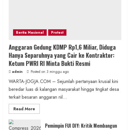
Berita Nasional
Protest
Anggaran Gedung KDMP Rp1,6 Miliar, Diduga
Hanya Separuhnya yang Cair ke Kontraktor:
Ketum PWRI RI Minta Bukti Resmi
admin
Posted on 3 minggu ago
WARTA-JOGJA.COM – Sejumlah pertanyaan krusial kini
beredar luas di kalangan masyarakat hingga tingkat desa
terkait besaran anggaran riil...
Read
Read More
more
about
Anggaran
Gedung
Pemimpin FUI DIY: Kritik Membangun
KDMP