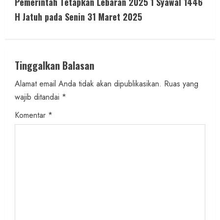
i
Pemerintah Tetapkan Lebaran 2025 1 Syawal 1446
H Jatuh pada Senin 31 Maret 2025
n
u
e
Tinggalkan Balasan
R
Alamat email Anda tidak akan dipublikasikan.
Ruas yang
wajib ditandai
*
e
Komentar
*
a
d
i
n
g