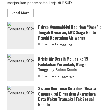
menjanjikan penempatan kerja di RSUD...
Read
Read More
more
about
Dugaan
Penipuan
Polres Gunungkidul Hadirkan “Oase” di
Masuk
Tengah Kemarau, AWC Siaga Bantu
Kerja
RSUD
Penuhi Kebutuhan Air Warga
Wonosari
Seret
Posted on 1 minggu ago
Oknum
Wartawan
Krisis Air Bersih Meluas ke 19
Padukuhan Purwodadi, Warga
Tanggung Beban Ganda
Posted on 2 minggu ago
Sistem Non Tunai Retribusi Wisata
Gunungkidul Diragukan Akurasinya,
Data Waktu Transaksi Tak Sesuai
Realita