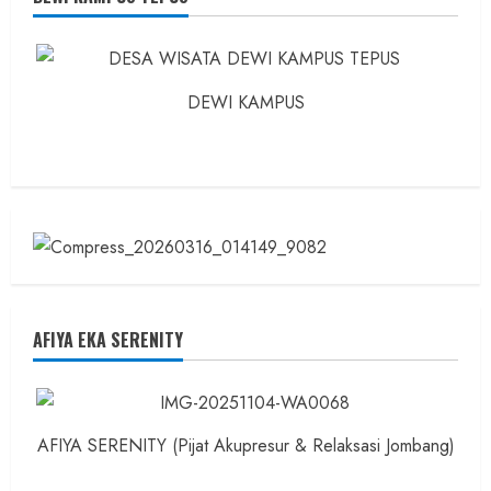
Dokter
dan
Ilmuwan
DEWI KAMPUS
AFIYA EKA SERENITY
AFIYA SERENITY (Pijat Akupresur & Relaksasi Jombang)