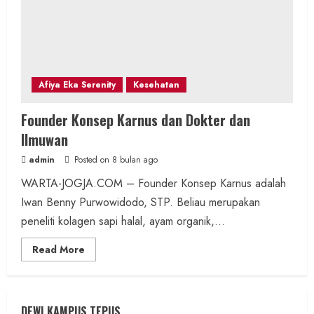
Afiya Eka Serenity
Kesehatan
Founder Konsep Karnus dan Dokter dan
Ilmuwan
admin
Posted on 8 bulan ago
WARTA-JOGJA.COM – Founder Konsep Karnus adalah
Iwan Benny Purwowidodo, STP. Beliau merupakan
peneliti kolagen sapi halal, ayam organik,...
Read
Read More
more
about
Founder
Konsep
Karnus
dan
DEWI KAMPUS TEPUS