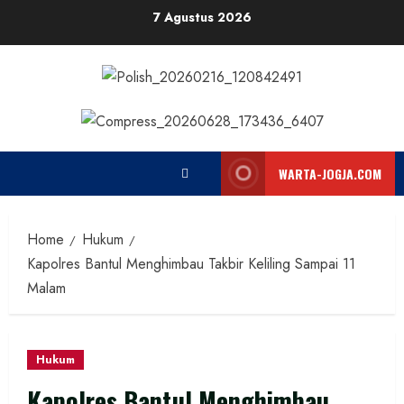
Skip
7 Agustus 2026
to
content
WARTA-JOGJA.COM
Home
Hukum
Kapolres Bantul Menghimbau Takbir Keliling Sampai 11
Malam
Hukum
Kapolres Bantul Menghimbau