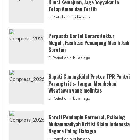
Kunci Kemajuan, Jaga Yogyakarta
Rp1,6
Miliar,
Tetap Aman dan Tertib
Diduga
Hanya
Posted on 1 bulan ago
Separuhnya
yang
Cair
ke
Perpusda Bantul Berarsitektur
Kontraktor:
Megah, Fasilitas Penunjang Masih Jadi
Ketum
PWRI
Sorotan
RI
Minta
Posted on 4 bulan ago
Bukti
Resmi
Bupati Gunungkidul Protes TPR Pantai
Parangtritis: Jangan Membebani
Wisatawan yang melintas
Posted on 4 bulan ago
Soroti Pemimpin Bermoral, Psikolog
Muhammadiyah Kritisi Klaim Indonesia
Negara Paling Bahagia
Posted on 5 bulan ago