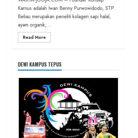
Karnus adalah Iwan Benny Purwowidodo, STP.
Beliau merupakan peneliti kolagen sapi halal,
ayam organik,...
Read
Read More
more
about
Founder
Konsep
Karnus
dan
DEWI KAMPUS TEPUS
Dokter
dan
Ilmuwan