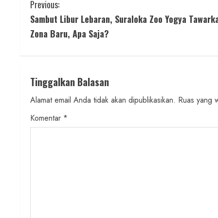
C
Previous:
Sambut Libur Lebaran, Suraloka Zoo Yogya Tawark
o
Zona Baru, Apa Saja?
n
t
Tinggalkan Balasan
i
Alamat email Anda tidak akan dipublikasikan.
Ruas yang w
n
Komentar
*
u
e
R
e
a